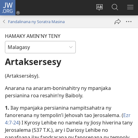
JW.ORG
Hiditra
(manokatra
Hiova
Fikaroha
HA
rohy)
fiteny
ato
Fandalinana ny Soratra Masina
Amin’ny
JW.ORG
HAMAKY AMIN'NY TENY
Artaksersesy
(Artaksersèsy).
Anarana na anaram-boninahitry ny mpanjaka
persianina roa resahin’ny Baiboly.
1.
Ilay mpanjaka persianina nampitsahatra ny
fanorenana ny tempolin’i Jehovah tao Jerosalema. (
Ezr
4:7-24
) I Kyrosy Lehibe no namela ny Jiosy hiverina tany
Jerosalema (537 T.K.), ary i Dariosy Lehibe no
nanafoana ilay fandrarana ny fanorenana ny tempoly