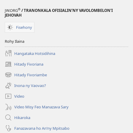
®
JW.ORG
/ TRANONKALA OFISIALIN’NY VAVOLOMBELON’I
JEHOVAH
Fisehony
Rohy Ilaina
Hangataka Hotsidihina
Hitady Fivoriana
(manokatra
rohy)
Hitady Fivoriambe
(manokatra
rohy)
Inona ny Vaovao?
Video
Video Misy Feo Manazava Sary
Hikaroka
Fanazavana ho An’ny Mpitsabo