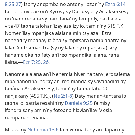
8:25-27
) Izany angamba no antony ilazan’ny
Ezra 6:14
fa noho ny baikon’i Kyrosy sy Dariosy ary Artaksersesy
no ‘nanorenana sy namitana’ ny tempoly, na dia efa
vita 47 taona talohan’izay aza izy io, tamin’ny 515 T.K.
Nomen’ilay mpanjaka alalana mihitsy aza i Ezra
hanendry mpahay lalàna sy mpitsara hampianatra ny
lalàn’Andriamanitra (sy ny lalàn’ny mpanjaka), ary
hanameloka ho faty an’ireo mpandika lalàna, raha
ilaina.​—
Ezr 7:25, 26
.
Nanome alalana an’i Nehemia hiverina tany Jerosalema
mba hanorina indray an’ireo manda sy vavahadin’ilay
tanàna i Artaksersesy, tamin’ny taona faha-20
nanjakany (455 T.K.). (
Ne 2:1-8
) Daty manan-tantara io
taona io, satria resahin’ny
Daniela 9:25
fa misy
ifandraisany amin’ny fotoana hiavian’ilay Mesia
nampanantenaina.
Milaza ny
Nehemia 13:6
fa niverina tany an-dapan’ny