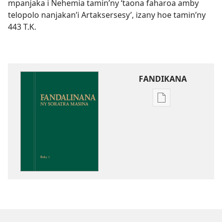
mpanjaka i Nehemia tamin’ny ‘taona faharoa amby
telopolo nanjakan’i Artaksersesy’, izany hoe tamin’ny
443 T.K.
FANDIKANA
Fandikana
boky
Fandalinana
ny
Soratra
Masina