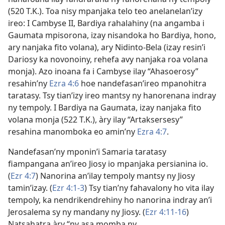
(520 T.K.). Toa nisy mpanjaka telo teo anelanelan’izy
ireo: I Cambyse II, Bardiya rahalahiny (na angamba i
Gaumata mpisorona, izay nisandoka ho Bardiya, hono,
ary nanjaka fito volana), ary Nidinto-Bela (izay resin’i
Dariosy ka novonoiny, rehefa avy nanjaka roa volana
monja). Azo inoana fa i Cambyse ilay “Ahasoerosy”
resahin’ny
Ezra 4:6
hoe nandefasan’ireo mpanohitra
taratasy. Tsy tian’izy ireo mantsy ny hanorenana indray
ny tempoly. I Bardiya na Gaumata, izay nanjaka fito
volana monja (522 T.K.), àry ilay “Artaksersesy”
resahina manomboka eo amin’ny
Ezra 4:7
.
Nandefasan’ny mponin’i Samaria taratasy
fiampangana an’ireo Jiosy io mpanjaka persianina io.
(
Ezr 4:7
) Nanorina an’ilay tempoly mantsy ny Jiosy
tamin’izay. (
Ezr 4:1-3
) Tsy tian’ny fahavalony ho vita ilay
tempoly, ka nendrikendrehiny ho nanorina indray an’i
Jerosalema sy ny mandany ny Jiosy. (
Ezr 4:11-16
)
Natsahatra àry “ny asa momba ny