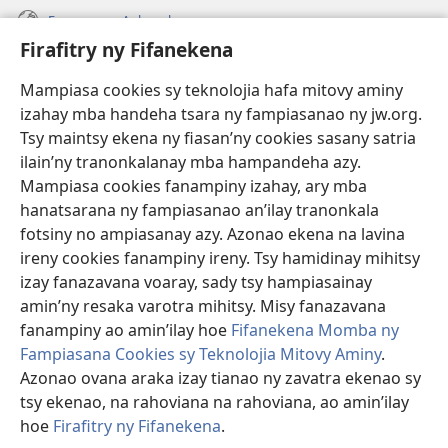
Fanazavana Ankapobeny
Firafitry ny Fifanekena
Fanampiana
Mampiasa cookies sy teknolojia hafa mitovy aminy
Fanomezana
izahay mba handeha tsara ny fampiasanao ny jw.org.
(manokatra
rohy)
Tsy maintsy ekena ny fiasan’ny cookies sasany satria
ilain’ny tranonkalanay mba hampandeha azy.
FITEHIRIZAM-BOKIN’NY Vavolombelon’i Jehovah
(manokatra
Mampiasa cookies fanampiny izahay, ary mba
rohy)
®
JW Hub
hanatsarana ny fampiasanao an’ilay tranonkala
(manokatra
fotsiny no ampiasanay azy. Azonao ekena na lavina
rohy)
®
JW Library
ireny cookies fanampiny ireny. Tsy hamidinay mihitsy
izay fanazavana voaray, sady tsy hampiasainay
®
Watchtower Library
amin’ny resaka varotra mihitsy. Misy fanazavana
fanampiny ao amin’ilay hoe
Fifanekena Momba ny
Fampiasana Cookies sy Teknolojia Mitovy Aminy
.
Azonao ovana araka izay tianao ny zavatra ekenao sy
Copyright
© 2026 Watch Tower Bible and Tract Society of Pennsylvania.
tsy ekenao, na rahoviana na rahoviana, ao amin’ilay
FIFANEKENA
|
FIFANEKENA MOMBA NY TSIAMBARATELO
|
FIRAFITRY
hoe
Firafitry ny Fifanekena
.
NY FIFANEKENA