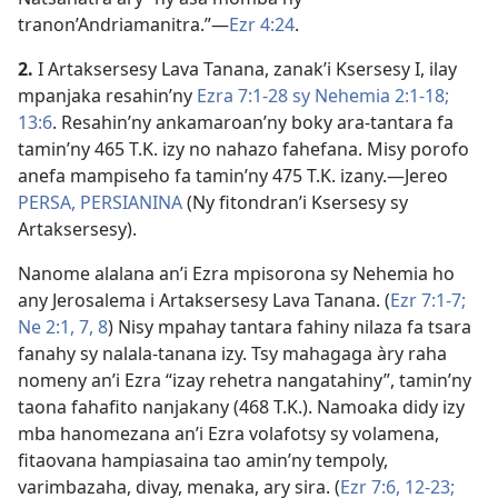
tranon’Andriamanitra.”​—
Ezr 4:24
.
2.
I Artaksersesy Lava Tanana, zanak’i Ksersesy I, ilay
mpanjaka resahin’ny
Ezra 7:1-28 sy
Nehemia 2:1-18;
13:6
. Resahin’ny ankamaroan’ny boky ara-tantara fa
tamin’ny 465 T.K. izy no nahazo fahefana. Misy porofo
anefa mampiseho fa tamin’ny 475 T.K. izany.​—Jereo
PERSA, PERSIANINA
(Ny fitondran’i Ksersesy sy
Artaksersesy).
Nanome alalana an’i Ezra mpisorona sy Nehemia ho
any Jerosalema i Artaksersesy Lava Tanana. (
Ezr 7:1-7;
Ne 2:1,
7, 8
) Nisy mpahay tantara fahiny nilaza fa tsara
fanahy sy nalala-tanana izy. Tsy mahagaga àry raha
nomeny an’i Ezra “izay rehetra nangatahiny”, tamin’ny
taona fahafito nanjakany (468 T.K.). Namoaka didy izy
mba hanomezana an’i Ezra volafotsy sy volamena,
fitaovana hampiasaina tao amin’ny tempoly,
varimbazaha, divay, menaka, ary sira. (
Ezr 7:6,
12-23;