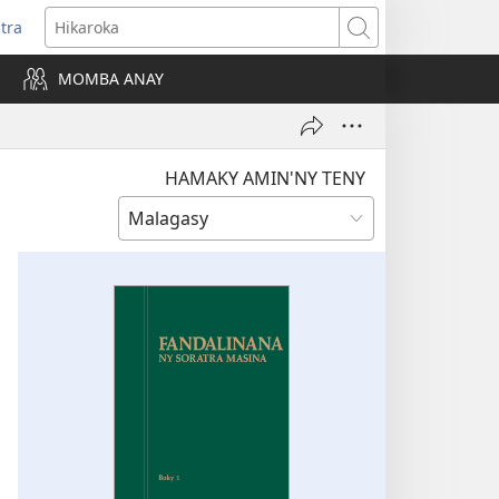
itra
anokatra
Hikaroka
hy)
MOMBA ANAY
HAMAKY AMIN'NY TENY