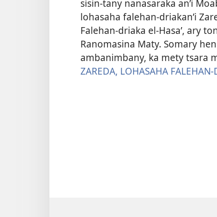
sisin-tany nanasaraka an’i Mo
lohasaha falehan-driakan’i Zar
Falehan-driaka el-Hasaʼ, ary t
Ranomasina Maty. Somary heni
ambanimbany, ka mety tsara m
ZAREDA, LOHASAHA FALEHAN-D