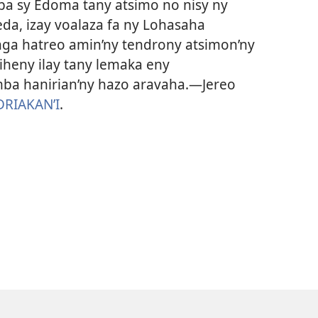
aba sy Edoma tany atsimo no nisy ny
eda, izay voalaza fa ny Lohasaha
onga hatreo amin’ny tendrony atsimon’ny
heny ilay tany lemaka eny
ba hanirian’ny hazo aravaha.​—Jereo
RIAKAN’I
.