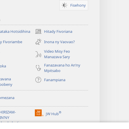
Fisehony
a
taka Hotsidihina
Hitady Fivoriana
(manokatra
rohy)
y Fivoriambe
Inona ny Vaovao?
a
Video Misy Feo
o
Manazava Sary
Fanazavana ho An’ny
roka
Mpitsabo
zavana
Fanampiana
pobeny
omezana
a
EHIRIZAM-
®
JW Hub
(manokatra
IN’NY
rohy)
a
lombelon’i
ovah