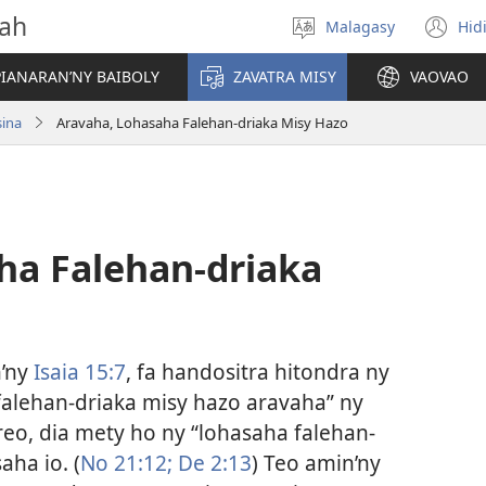
vah
Malagasy
Hid
Hifidy
(m
fiteny
ro
IANARAN’NY BAIBOLY
ZAVATRA MISY
VAOVAO
sina
Aravaha, Lohasaha Falehan-driaka Misy Hazo
ha Falehan-driaka
n’ny
Isaia 15:7
, fa handositra hitondra ny
falehan-driaka misy hazo aravaha” ny
reo, dia mety ho ny “lohasaha falehan-
aha io. (
No 21:12;
De 2:13
) Teo amin’ny