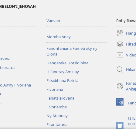
MBELON’I JEHOVAH
Vaovao
Rohy Ilain
Hanga
Momba Anay
Hitad
(manokatr
Fanontaniana Fametraky ny
rohy)
Olona
Vide
nasana
Hangataka Hotsidihina
tsoratra
Hika
Hifandray Aminay
Fitsidihana Betela
Fana
ho An’ny Fivoriana
Anka
Fivoriana
a
Fahatsiarovana
a
Fan
(manokatr
Fivoriambe
rohy)
Ny Ataonay
FIT
BOK
Fitantarana
(manokatr
Vavo
Maneran-tany
rohy)
Jeh