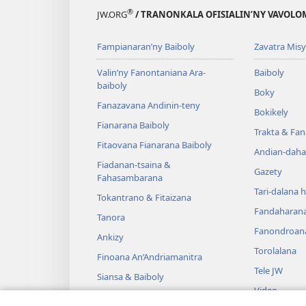
®
JW.ORG
/ TRANONKALA OFISIALIN’NY VAVOLO
Fampianaran’ny Baiboly
Zavatra Misy
Valin’ny Fanontaniana Ara-
Baiboly
baiboly
Boky
Fanazavana Andinin-teny
Bokikely
Fianarana Baiboly
Trakta & Fa
Fitaovana Fianarana Baiboly
Andian-daha
Fiadanan-tsaina &
Gazety
Fahasambarana
Tari-dalana 
Tokantrano & Fitaizana
Fandaharan
Tanora
Fanondroan
Ankizy
Torolalana
Finoana An’Andriamanitra
Tele JW
Siansa & Baiboly
Video
Tantara & Baiboly