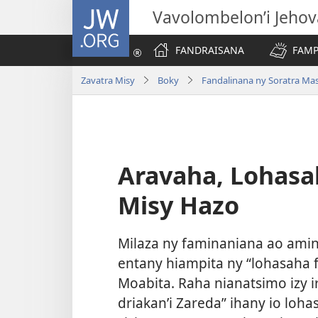
JW.ORG
Vavolombelon’i Jeho
FANDRAISANA
FAMP
Zavatra Misy
Boky
Fandalinana ny Soratra Ma
Aravaha, Lohasa
Misy Hazo
Milaza ny faminaniana ao ami
entany hiampita ny “lohasaha 
Moabita. Raha nianatsimo izy i
driakan’i Zareda” ihany io lohas