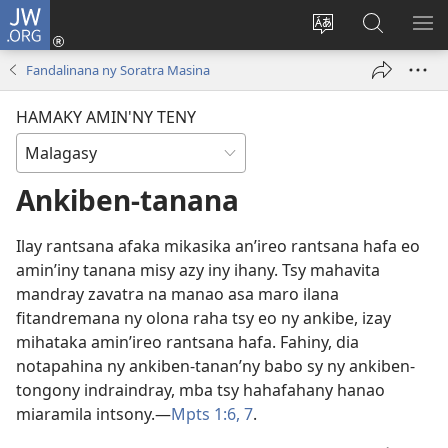
JW.ORG
Hiditra
(manokatra
Hiova
Fikaroha
HA
rohy)
fiteny
ato
Fandalinana ny Soratra Masina
Amin’ny
JW.ORG
HAMAKY AMIN'NY TENY
Ankiben-tanana
Ilay rantsana afaka mikasika an’ireo rantsana hafa eo
amin’iny tanana misy azy iny ihany. Tsy mahavita
mandray zavatra na manao asa maro ilana
fitandremana ny olona raha tsy eo ny ankibe, izay
mihataka amin’ireo rantsana hafa. Fahiny, dia
notapahina ny ankiben-tanan’ny babo sy ny ankiben-
tongony indraindray, mba tsy hahafahany hanao
miaramila intsony.​—
Mpts 1:6, 7
.