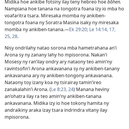
Midika hoe ankibe fotsiny ilay teny hebreo hoe
bôhen.
Nampiana hoe tanana na tongotra foana izy io mba ho
voafaritra tsara. Miresaka momba ny ankiben-
tongotra foana ny Soratra Masina isaky ny miresaka
momba ny ankiben-tanana.​—
Ek 29:20;
Le 14:14,
17,
25,
28
.
Nisy ondrilahy natao sorona mba hametrahana an’i
Arona sy ny zanany lahy ho mpisorona. Nakan’i
Mosesy ny ran’ilay ondry ary nataony teo amin’ny
ravintsofin’i Arona ankavanana sy ny ankiben-tanany
ankavanana ary ny ankiben-tongony ankavanana.
Nataony toy izany koa ny tsirairay tamin’ireo
zanakalahin’i Arona. (
Le 8:23, 24
) Manana heviny
an’ohatra ilay ra teo amin’ny ankiben-tanana
ankavanana. Midika izy io hoe tokony hamita ny
andraikiny araka izay tsara indrindra vitany ilay
mpisorona.