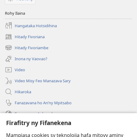
Rohy Ilaina
Hangataka Hotsidihina
Hitady Fivoriana
(manokatra
rohy)
Hitady Fivoriambe
(manokatra
rohy)
Inona ny Vaovao?
Video
Video Misy Feo Manazava Sary
Hikaroka
Fanazavana ho An’ny Mpitsabo
Fanazavana Ankapobeny
Firafitry ny Fifanekena
Fanampiana
Mampiasa cookies sy teknolojia hafa mitovy aminy