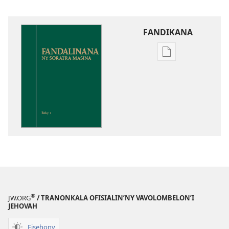
FANDIKANA
Fandikana
boky
Fandalinana
ny
Soratra
Masina
®
JW.ORG
/ TRANONKALA OFISIALIN’NY VAVOLOMBELON’I
JEHOVAH
Fisehony