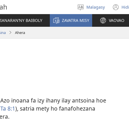
vah
Malagasy
Hid
Hifidy
(m
fiteny
ro
IANARAN’NY BAIBOLY
ZAVATRA MISY
VAOVAO
sina
Ahera
 Azo inoana fa izy ihany ilay antsoina hoe
Ta 8:1
), satria mety ho fanafohezana
era.