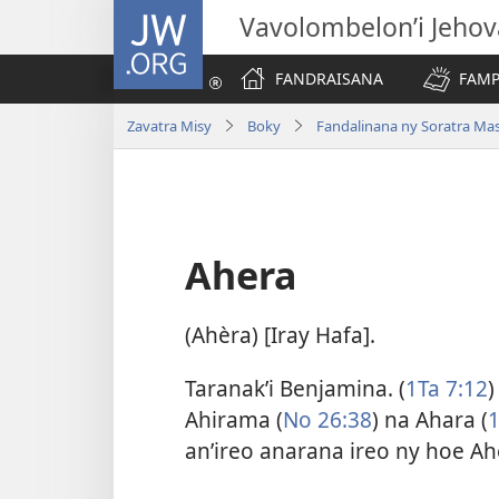
JW.ORG
Vavolombelon’i Jeho
FANDRAISANA
FAMP
Zavatra Misy
Boky
Fandalinana ny Soratra Ma
Ahera
(Ahèra) [Iray Hafa].
Taranak’i Benjamina. (
1Ta 7:12
)
Ahirama (
No 26:38
) na Ahara (
1
an’ireo anarana ireo ny hoe Ah