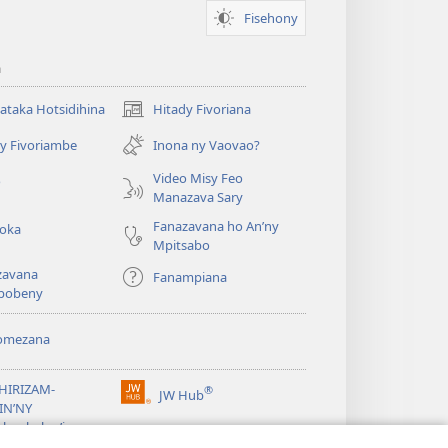
Fisehony
a
taka Hotsidihina
Hitady Fivoriana
(manokatra
rohy)
y Fivoriambe
Inona ny Vaovao?
a
Video Misy Feo
o
Manazava Sary
Fanazavana ho An’ny
roka
Mpitsabo
zavana
Fanampiana
pobeny
omezana
a
EHIRIZAM-
®
JW Hub
(manokatra
IN’NY
rohy)
a
lombelon’i
ovah