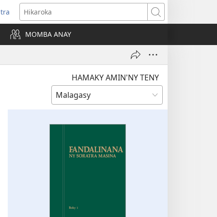
itra
anokatra
Hikaroka
hy)
MOMBA ANAY
HAMAKY AMIN'NY TENY