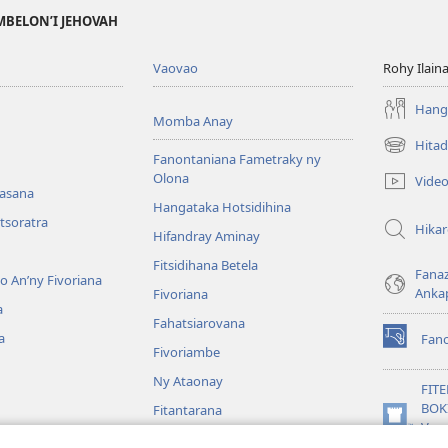
MBELON’I JEHOVAH
Vaovao
Rohy Ilain
Hanga
Momba Anay
Hitad
(manokatr
Fanontaniana Fametraky ny
rohy)
Olona
Vide
nasana
Hangataka Hotsidihina
tsoratra
Hika
Hifandray Aminay
Fitsidihana Betela
Fana
ho An’ny Fivoriana
Anka
Fivoriana
a
Fahatsiarovana
a
Fan
(manokatr
Fivoriambe
rohy)
Ny Ataonay
FIT
BOK
Fitantarana
(manokatr
Vavo
Maneran-tany
rohy)
Jeh