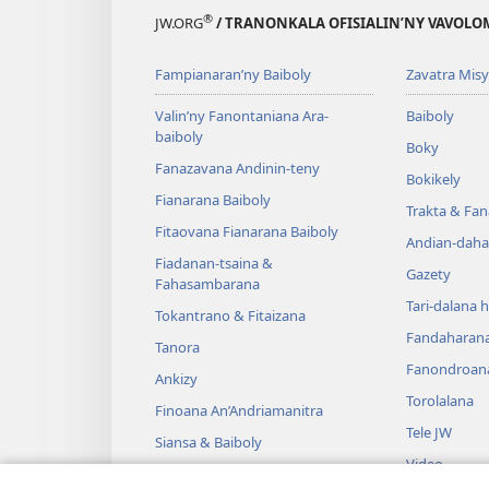
®
JW.ORG
/ TRANONKALA OFISIALIN’NY VAVOLO
Fampianaran’ny Baiboly
Zavatra Misy
Valin’ny Fanontaniana Ara-
Baiboly
baiboly
Boky
Fanazavana Andinin-teny
Bokikely
Fianarana Baiboly
Trakta & Fa
Fitaovana Fianarana Baiboly
Andian-daha
Fiadanan-tsaina &
Gazety
Fahasambarana
Tari-dalana 
Tokantrano & Fitaizana
Fandaharan
Tanora
Fanondroan
Ankizy
Torolalana
Finoana An’Andriamanitra
Tele JW
Siansa & Baiboly
Video
Tantara & Baiboly