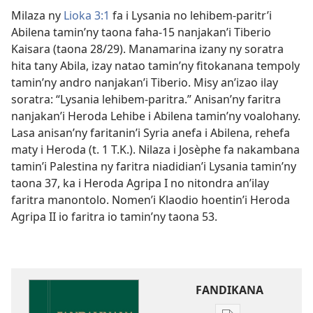
Milaza ny
Lioka 3:1
fa i Lysania no lehibem-paritr’i
Abilena tamin’ny taona faha-15 nanjakan’i Tiberio
Kaisara (taona 28/29). Manamarina izany ny soratra
hita tany Abila, izay natao tamin’ny fitokanana tempoly
tamin’ny andro nanjakan’i Tiberio. Misy an’izao ilay
soratra: “Lysania lehibem-paritra.” Anisan’ny faritra
nanjakan’i Heroda Lehibe i Abilena tamin’ny voalohany.
Lasa anisan’ny faritanin’i Syria anefa i Abilena, rehefa
maty i Heroda (t. 1 T.K.). Nilaza i Josèphe fa nakambana
tamin’i Palestina ny faritra niadidian’i Lysania tamin’ny
taona 37, ka i Heroda Agripa I no nitondra an’ilay
faritra manontolo. Nomen’i Klaodio hoentin’i Heroda
Agripa II io faritra io tamin’ny taona 53.
FANDIKANA