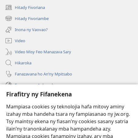
Hitady Fivoriana
(manokatra
rohy)
Hitady Fivoriambe
(manokatra
rohy)
Inona ny Vaovao?
Video
Video Misy Feo Manazava Sary
Hikaroka
Fanazavana ho An’ny Mpitsabo
Fanazavana Ankapobeny
Firafitry ny Fifanekena
Fanampiana
Mampiasa cookies sy teknolojia hafa mitovy aminy
Fanomezana
izahay mba handeha tsara ny fampiasanao ny jw.org.
(manokatra
rohy)
Tsy maintsy ekena ny fiasan’ny cookies sasany satria
ilain’ny tranonkalanay mba hampandeha azy.
FITEHIRIZAM-BOKIN’NY Vavolombelon’i Jehovah
(manokatra
Mampiasa cookies fanampiny izahay, ary mba
rohy)