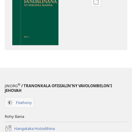
Fandikana
boky
Fandalinana
ny
Soratra
Masina
®
JW.ORG
/ TRANONKALA OFISIALIN’NY VAVOLOMBELON’I
JEHOVAH
Fisehony
Rohy Ilaina
Hangataka Hotsidihina