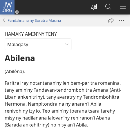
JW.ORG
Hiditra
(manokatra
Hiova
Fikaroha
HA
rohy)
fiteny
ato
Fandalinana ny Soratra Masina
Amin’ny
JW.ORG
HAMAKY AMIN'NY TENY
Abilena
(Abilèna).
Faritra iray notantanan’ny lehibem-paritra romanina,
tany amin’ny Tandavan-tendrombohitra Amana (Anti-
Liban ankehitriny), tany avaratry ny Tendrombohitra
Hermona. Nampitondraina ny anaran’i Abila
renivohiny izy io. Teo amin’ny toerana tsara tarehy
misy ny hadilanana lalovan’ny reniranon’i Abana
(Barada ankehitriny) no nisy an’i Abila.