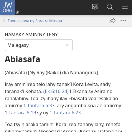
JW.ORG
Hiditra
(manokatra
Hiova
Fikaroha
HA
rohy)
fiteny
ato
Fandalinana ny Soratra Masina
Amin’ny
JW.ORG
HAMAKY AMIN'NY TENY
Abiasafa
(Abiasàfa) [Ny Ray (Raiko) dia Nanangona].
Iray amin’ireo telo lahy zanak’i Kora Levita, sady
taranak’i Kehata. (
Ek 6:16-24
) I Elkana sy Asira no
rahalahiny. Toa izy ihany ilay Ebiasafa voaresaka ao
amin’ny
1 Tantara 6:37
, ary angamba koa ao amin’ny
1 Tantara 9:19
sy ny
1 Tantara 6:23
.
Toa tsy niaraka tamin’i Kora ireo zanany lahy, rehefa
nikomy tamin’i Mosesy sy Arona i Kora sy Datana ary