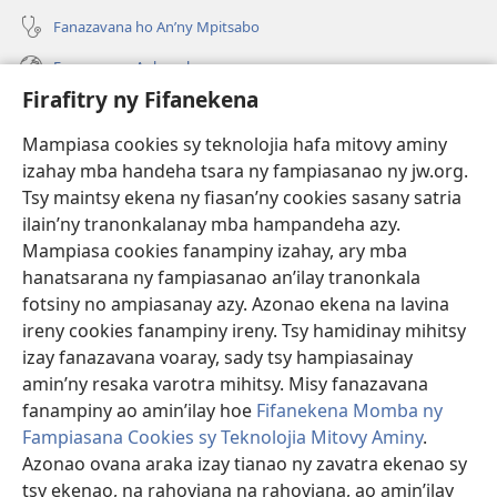
Fanazavana ho An’ny Mpitsabo
Fanazavana Ankapobeny
Firafitry ny Fifanekena
Fanampiana
Mampiasa cookies sy teknolojia hafa mitovy aminy
Fanomezana
izahay mba handeha tsara ny fampiasanao ny jw.org.
(manokatra
rohy)
Tsy maintsy ekena ny fiasan’ny cookies sasany satria
ilain’ny tranonkalanay mba hampandeha azy.
FITEHIRIZAM-BOKIN’NY Vavolombelon’i Jehovah
(manokatra
Mampiasa cookies fanampiny izahay, ary mba
rohy)
®
JW Hub
hanatsarana ny fampiasanao an’ilay tranonkala
(manokatra
fotsiny no ampiasanay azy. Azonao ekena na lavina
rohy)
®
JW Library
ireny cookies fanampiny ireny. Tsy hamidinay mihitsy
izay fanazavana voaray, sady tsy hampiasainay
®
Watchtower Library
amin’ny resaka varotra mihitsy. Misy fanazavana
fanampiny ao amin’ilay hoe
Fifanekena Momba ny
Fampiasana Cookies sy Teknolojia Mitovy Aminy
.
Azonao ovana araka izay tianao ny zavatra ekenao sy
Copyright
© 2026 Watch Tower Bible and Tract Society of Pennsylvania.
tsy ekenao, na rahoviana na rahoviana, ao amin’ilay