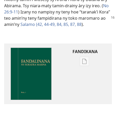
Abirama. Tsy niara-maty tamin-drainy àry izy ireo. (
No
26:9-11
) Izany no nampisy ny teny hoe “taranak’i Kora”
teo amin’ny teny fampidirana
ny toko maromaro ao
amin’ny
Salamo (42,
44-49,
84,
85,
87,
88
).
FANDIKANA
Fandikana
boky
Fandalinana
ny
Soratra
Masina