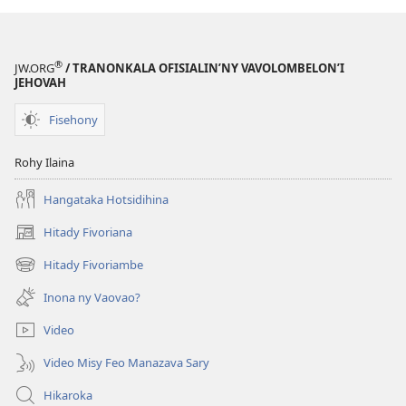
®
JW.ORG
/ TRANONKALA OFISIALIN’NY VAVOLOMBELON’I
JEHOVAH
Fisehony
Rohy Ilaina
Hangataka Hotsidihina
Hitady Fivoriana
(manokatra
rohy)
Hitady Fivoriambe
(manokatra
rohy)
Inona ny Vaovao?
Video
Video Misy Feo Manazava Sary
Hikaroka