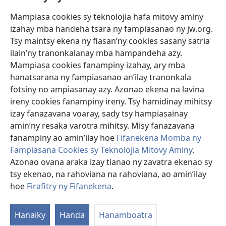
Mampiasa cookies sy teknolojia hafa mitovy aminy
Fanomezana
izahay mba handeha tsara ny fampiasanao ny jw.org.
(manokatra
rohy)
Tsy maintsy ekena ny fiasan’ny cookies sasany satria
ilain’ny tranonkalanay mba hampandeha azy.
FITEHIRIZAM-BOKIN’NY Vavolombelon’i Jehovah
(manokatra
Mampiasa cookies fanampiny izahay, ary mba
rohy)
®
JW Hub
hanatsarana ny fampiasanao an’ilay tranonkala
(manokatra
fotsiny no ampiasanay azy. Azonao ekena na lavina
rohy)
®
JW Library
ireny cookies fanampiny ireny. Tsy hamidinay mihitsy
izay fanazavana voaray, sady tsy hampiasainay
®
Watchtower Library
amin’ny resaka varotra mihitsy. Misy fanazavana
fanampiny ao amin’ilay hoe
Fifanekena Momba ny
Fampiasana Cookies sy Teknolojia Mitovy Aminy
.
Azonao ovana araka izay tianao ny zavatra ekenao sy
Copyright
© 2026 Watch Tower Bible and Tract Society of Pennsylvania.
tsy ekenao, na rahoviana na rahoviana, ao amin’ilay
FIFANEKENA
|
FIFANEKENA MOMBA NY TSIAMBARATELO
|
FIRAFITRY
hoe
Firafitry ny Fifanekena
.
NY FIFANEKENA
Hanaiky
Handa
Hanamboatra