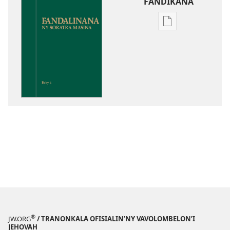
FANDIKANA
Fandikana
boky
Fandalinana
ny
Soratra
Masina
®
JW.ORG
/ TRANONKALA OFISIALIN’NY VAVOLOMBELON’I
JEHOVAH