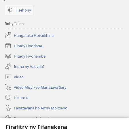
Fisehony
Rohy Ilaina
Hangataka Hotsidihina
Hitady Fivoriana
(manokatra
rohy)
Hitady Fivoriambe
(manokatra
rohy)
Inona ny Vaovao?
Video
Video Misy Feo Manazava Sary
Hikaroka
Fanazavana ho An’ny Mpitsabo
Fanazavana Ankapobeny
Firafitry ny Fifanekena
Fanampiana