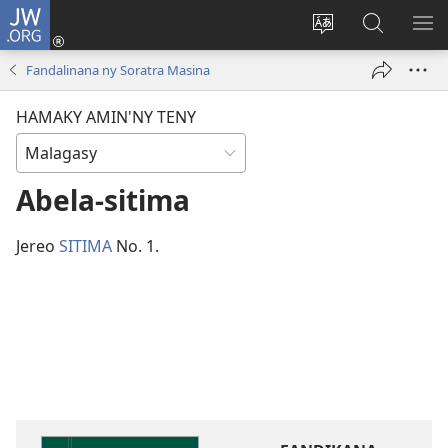
JW.ORG
Hiditra
(manokatra
Hiova
Fikaroha
HA
rohy)
fiteny
ato
Fandalinana ny Soratra Masina
Amin’ny
JW.ORG
HAMAKY AMIN'NY TENY
Abela-sitima
Jereo
SITIMA
No. 1.