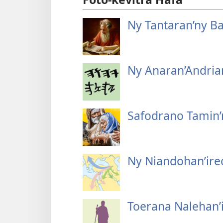
Ny Tantaran’ny Ba
Ny Anaran’Andria
Safodrano Tamin’
Ny Niandohan’ire
Toerana Nalehan