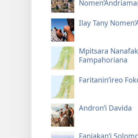
Nomen’Andriamani
Ilay Tany Nomen’
Mpitsara Nanafaka
Fampahoriana
Faritanin’ireo Fok
Andron’i Davida
Fanjakan’i Solom