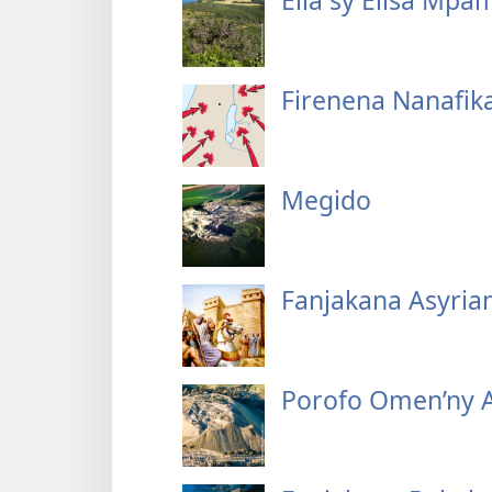
Elia sy Elisa Mpa
Firenena Nanafika
Megido
Fanjakana Asyria
Porofo Omen’ny A