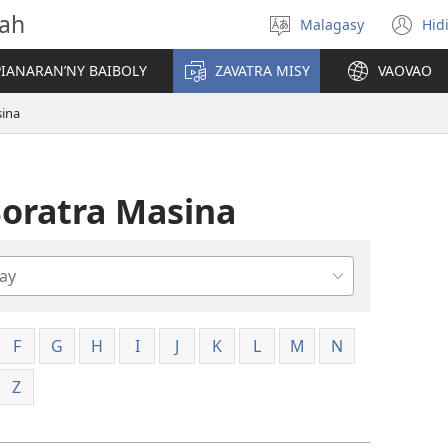
vah
Malagasy
Hid
Hifidy
(m
fiteny
ro
IANARAN’NY BAIBOLY
ZAVATRA MISY
VAOVAO
sina
Soratra Masina
F
G
H
I
J
K
L
M
N
Z