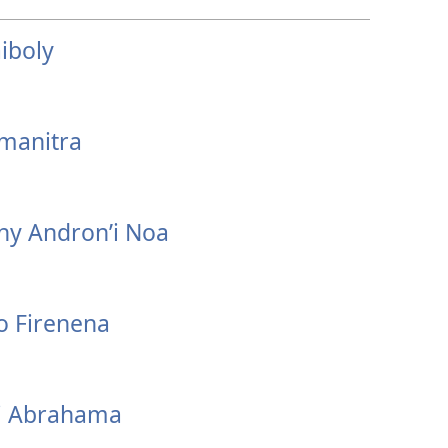
iboly
manitra
ny Andron’i Noa
o Firenena
’i Abrahama