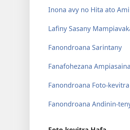
Inona avy no Hita ato Amin
Lafiny Sasany Mampiavaka 
Fanondroana Sarintany
Fanafohezana Ampiasaina 
Fanondroana Foto-kevitra
Fanondroana Andinin-ten
Foto-kevitra Hafa