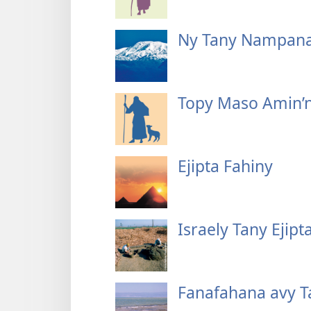
Ny Tany Nampana
Topy Maso Amin’ny
Ejipta Fahiny
Israely Tany Ejipt
Fanafahana avy Ta