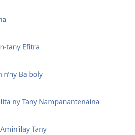
na
n-tany Efitra
in’ny Baiboly
elita ny Tany Nampanantenaina
 Amin’ilay Tany