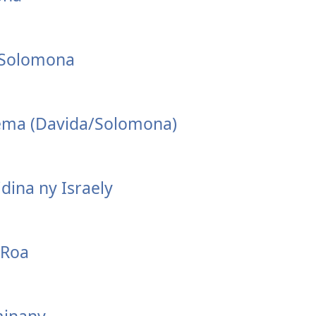
 Solomona
lema (Davida/Solomona)
dina ny Israely
 Roa