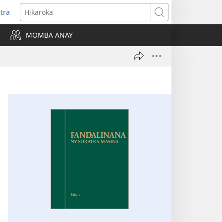
itra
anokatra
Hikaroka
hy)
MOMBA ANAY