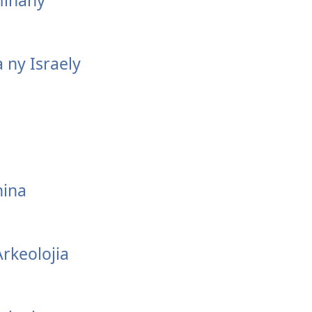
minany
 ny Israely
nina
rkeolojia