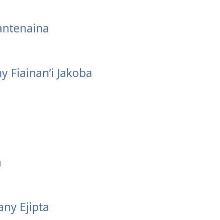
ntenaina
 Fiainan’i Jakoba
a
ny Ejipta