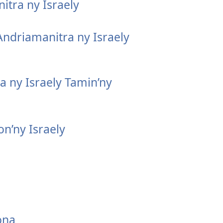
tra ny Israely
Andriamanitra ny Israely
 ny Israely Tamin’ny
on’ny Israely
ona