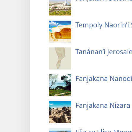
Tempoly Naorin’i
Tanànan’i Jerosa
Fanjakana Nanodi
Fanjakana Nizara