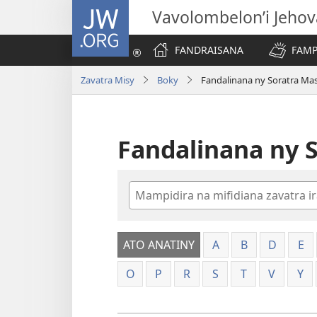
JW.ORG
Vavolombelon’i Jeho
FANDRAISANA
FAMP
Zavatra Misy
Boky
Fandalinana ny Soratra Ma
Fandalinana ny 
Hikaroka
ATO ANATINY
A
B
D
E
O
P
R
S
T
V
Y