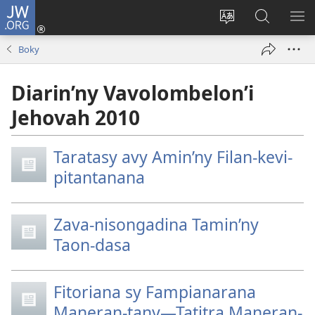
JW.ORG
Hiditra
(manokatra
Hiova
Fikaroha
HA
rohy)
fiteny
ato
Boky
Amin’ny
JW.ORG
Diarin’ny Vavolombelon’i
Jehovah 2010
Taratasy avy Amin’ny Filan-kevi-
pitantanana
Zava-nisongadina Tamin’ny
Taon-dasa
Fitoriana sy Fampianarana
Maneran-tany—Tatitra Maneran-