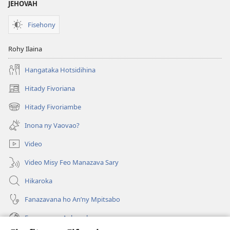
JEHOVAH
Fisehony
Rohy Ilaina
Hangataka Hotsidihina
Hitady Fivoriana
(manokatra
rohy)
Hitady Fivoriambe
(manokatra
rohy)
Inona ny Vaovao?
Video
Video Misy Feo Manazava Sary
Hikaroka
Fanazavana ho An’ny Mpitsabo
Fanazavana Ankapobeny