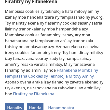
Firafitry ny Fifanekena
Fanampiana
Mampiasa cookies sy teknolojia hafa mitovy aminy
Fanomezana
izahay mba handeha tsara ny fampiasanao ny jw.org.
(manokatra
rohy)
Tsy maintsy ekena ny fiasan’ny cookies sasany satria
ilain’ny tranonkalanay mba hampandeha azy.
FITEHIRIZAM-BOKIN’NY Vavolombelon’i Jehovah
(manokatra
Mampiasa cookies fanampiny izahay, ary mba
rohy)
®
JW Hub
hanatsarana ny fampiasanao an’ilay tranonkala
(manokatra
fotsiny no ampiasanay azy. Azonao ekena na lavina
rohy)
®
JW Library
ireny cookies fanampiny ireny. Tsy hamidinay mihitsy
izay fanazavana voaray, sady tsy hampiasainay
®
Watchtower Library
amin’ny resaka varotra mihitsy. Misy fanazavana
fanampiny ao amin’ilay hoe
Fifanekena Momba ny
Fampiasana Cookies sy Teknolojia Mitovy Aminy
.
Azonao ovana araka izay tianao ny zavatra ekenao sy
Copyright
© 2026 Watch Tower Bible and Tract Society of Pennsylvania.
tsy ekenao, na rahoviana na rahoviana, ao amin’ilay
FIFANEKENA
|
FIFANEKENA MOMBA NY TSIAMBARATELO
|
FIRAFITRY
hoe
Firafitry ny Fifanekena
.
NY FIFANEKENA
Hanaiky
Handa
Hanamboatra