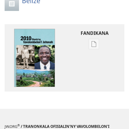
Belize
FANDIKANA
Fandikana
boky
Diarin’ny
Vavolombelon’i
Jehovah
2010
®
JW.ORG
/ TRANONKALA OFISIALIN’NY VAVOLOMBELON’I