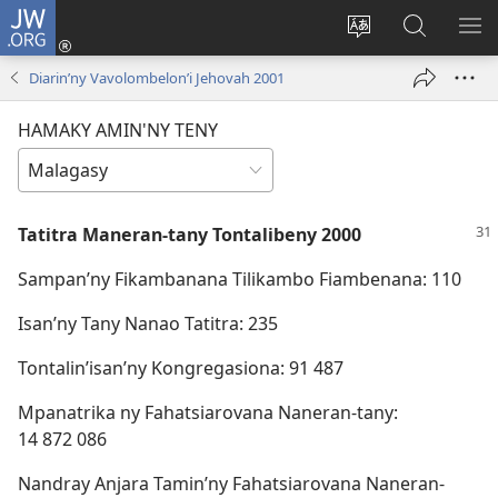
JW.ORG
Hiditra
(manokatra
Hiova
Fikaroha
HA
rohy)
fiteny
ato
Diarin’ny Vavolombelon’i Jehovah 2001
Amin’ny
JW.ORG
HAMAKY AMIN'NY TENY
Tatitra Maneran-tany Tontalibeny 2000
Sampan’ny Fikambanana Tilikambo Fiambenana: 110
Isan’ny Tany Nanao Tatitra: 235
Tontalin’isan’ny Kongregasiona: 91 487
Mpanatrika ny Fahatsiarovana Naneran-tany:
14 872 086
Nandray Anjara Tamin’ny Fahatsiarovana Naneran-