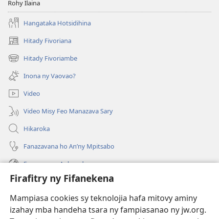
Rohy Ilaina
Hangataka Hotsidihina
Hitady Fivoriana
(manokatra
rohy)
Hitady Fivoriambe
(manokatra
rohy)
Inona ny Vaovao?
Video
Video Misy Feo Manazava Sary
Hikaroka
Fanazavana ho An’ny Mpitsabo
Fanazavana Ankapobeny
Firafitry ny Fifanekena
Fanampiana
Mampiasa cookies sy teknolojia hafa mitovy aminy
Fanomezana
izahay mba handeha tsara ny fampiasanao ny jw.org.
(manokatra