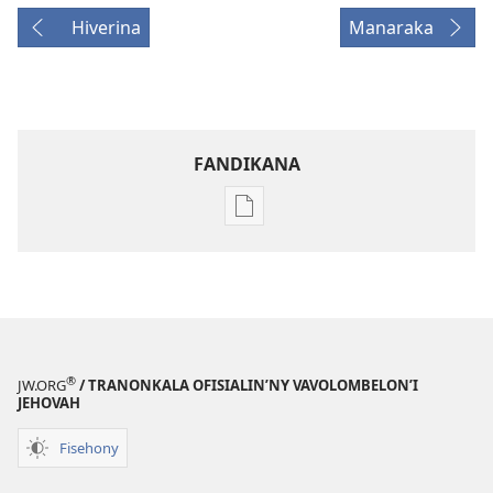
Hiverina
Manaraka
FANDIKANA
Fandikana
boky
Diarin’ny
Vavolombelon’i
Jehovah
2001
®
JW.ORG
/ TRANONKALA OFISIALIN’NY VAVOLOMBELON’I
JEHOVAH
Fisehony