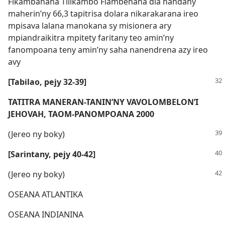
Fikambanana Tilikambo Fiambenana dia nandany
maherin’ny 66,3 tapitrisa dolara nikarakarana ireo
mpisava lalana manokana sy misionera ary
mpiandraikitra mpitety faritany teo amin’ny
fanompoana teny amin’ny saha nanendrena azy ireo
avy
[Tabilao, pejy 32-39]
TATITRA MANERAN-TANIN’NY VAVOLOMBELON’I
JEHOVAH, TAOM-PANOMPOANA 2000
(Jereo ny boky)
[Sarintany, pejy 40-42]
(Jereo ny boky)
OSEANA ATLANTIKA
OSEANA INDIANINA