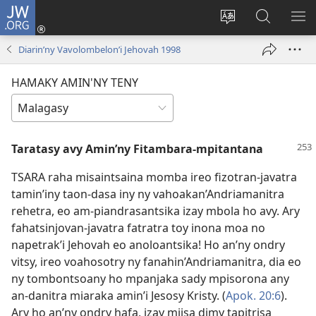
JW.ORG
Hiditra
(manokatra
Hiova
Fikaroha
HA
rohy)
fiteny
ato
Diarin’ny Vavolombelon’i Jehovah 1998
Amin’ny
JW.ORG
HAMAKY AMIN'NY TENY
Taratasy avy Amin’ny Fitambara-mpitantana
TSARA raha misaintsaina momba ireo fizotran-javatra
tamin’iny taon-dasa iny ny vahoakan’Andriamanitra
rehetra, eo am-piandrasantsika izay mbola ho avy. Ary
fahatsinjovan-javatra fatratra toy inona moa no
napetrak’i Jehovah eo anoloantsika! Ho an’ny ondry
vitsy, ireo voahosotry ny fanahin’Andriamanitra, dia eo
ny tombontsoany ho mpanjaka sady mpisorona any
an-danitra miaraka amin’i Jesosy Kristy. (
Apok. 20:6
).
Ary ho an’ny ondry hafa, izay miisa dimy tapitrisa