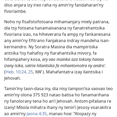
diso anjara izy ireo raha ny amin’ny fandaharan’ny
fivoriambe.
Noho ny fisafotofotoana mihamanjary miely patrana,
dia tsy fotoana hanamaivanana ny fanatrehantsika
fivoriana izao, na hiheverana fa ampy ny fankanesana
any amin’ny Efitrano Fanjakana indray mandeha isan-
kerinandro. Ny Soratra Masina dia mampirisika
antsika ‘tsy hahafoy ny fiarahantsika mivory, fa
hifampahery kosa,
ary vao mainka aza tokony hanao
izany isika, satria hitantsika fa mihantomotra ny andro’.
(
Heb. 10:24, 25
,
NW
). Mahafantatra izay ilaintsika i
Jehovah.
Tamin’iny taon-dasa iny, dia nisy tampon’isa vaovao teo
amin’ny olona 375 923 natao batisa ho fanamarihana
ny fanolorany tena ho an’i Jehovah. Antom-pifaliana re
izany! Mbola mihatra ihany ny tenin’i Jesosy voarakitra
ao amin’ny
Jaona 4:35
, manao hoe: “Atopazy ny