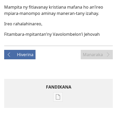
Mampita ny fitiavanay kristiana mafana ho an’ireo
mpiara-manompo aminay maneran-tany izahay.
Ireo rahalahinareo,
Fitambara-mpitantan’ny Vavolombelon’i Jehovah
Hiverina
Manaraka
FANDIKANA
Fandikana
boky
Diarin’ny