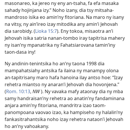
masonareo, ka jereo ny eny an-tsaha, fa efa masaka
sahady hojinjana izy.” Noho izany, dia tsy mitsaha-
mandroso isika eo amin’ny fitoriana. Na maro ny isany
na vitsy, ny ain’ireo izay mitodika any amin’i Jehovah
dia sarobidy. (
Lioka 15:7
). Eny tokoa, misaotra an’i
Jehovah isika satria nanan-tombo iray tapitrisa mahery
ny isan’ny mpanatrika ny Fahatsiarovana tamin’iny
taon-dasa iny!
Ny andinin-tenintsika ho an’ny taona 1998 dia
mampahatsiahy antsika fa ilaina ny manampy olona
an-tapitrisany maro hafa hanoina ilay antso hoe: “Izay
rehetra miantso ny anaran’i Jehovah dia hovonjena.”
(
Rom. 10:13
,
NW
). Ny vavaka mafy ataonay dia ny mba
samy handraisan’ny rehetra ao anatin’ny fandaminana
anjara amin’ny fitoriana, mandritra izao taom-
panompoana vaovao izao, ka hampiseho ny halalin’ny
fankasitrahantsika noho izay rehetra nataon’i Jehovah
ho an’ny vahoakany.