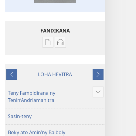
FANDIKANA
Fandikana
Fandikana
boky
raki-
Ny
peo
Soratra
Ny
LOHA HEVITRA
Masina
Soratra
Hiverina
Manaraka
—
Masina
Fandikan-
—
Teny Fampidirana ny
Hijery
tenin’ny
Fandikan-
Tenin’Andriamanitra
misimisy
Tontolo
tenin’ny
kokoa
Vaovao
Tontolo
Sasin-teny
(Nohavaozina
Vaovao
2021)
(Nohavaozina
Boky ato Amin’ny Baiboly
2021)