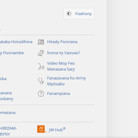
Fisehony
a
taka Hotsidihina
Hitady Fivoriana
(manokatra
rohy)
y Fivoriambe
Inona ny Vaovao?
a
Video Misy Feo
o
Manazava Sary
Fanazavana ho An’ny
roka
Mpitsabo
zavana
Fanampiana
pobeny
omezana
a
EHIRIZAM-
®
JW Hub
(manokatra
IN’NY