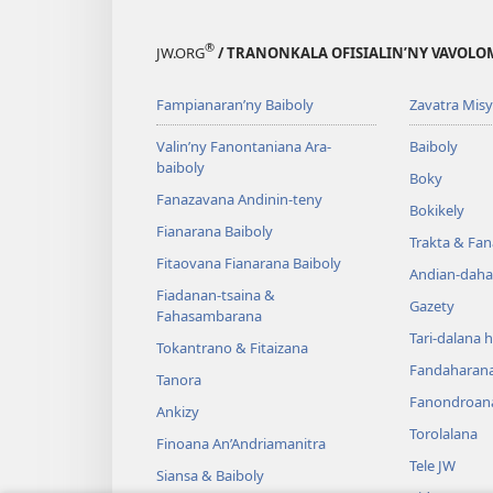
®
JW.ORG
/ TRANONKALA OFISIALIN’NY VAVOLO
Fampianaran’ny Baiboly
Zavatra Misy
Valin’ny Fanontaniana Ara-
Baiboly
baiboly
Boky
Fanazavana Andinin-teny
Bokikely
Fianarana Baiboly
Trakta & Fa
Fitaovana Fianarana Baiboly
Andian-daha
Fiadanan-tsaina &
Gazety
Fahasambarana
Tari-dalana 
Tokantrano & Fitaizana
Fandaharan
Tanora
Fanondroan
Ankizy
Torolalana
Finoana An’Andriamanitra
Tele JW
Siansa & Baiboly