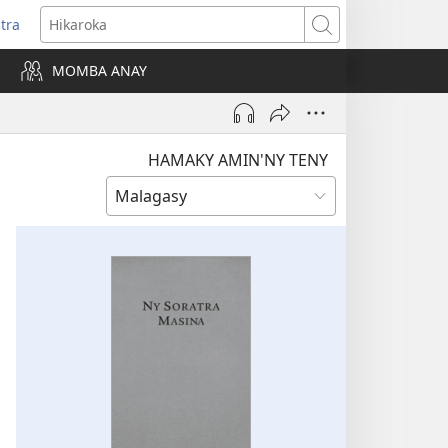
itra
anokatra
Hikaroka
hy)
MOMBA ANAY
HAMAKY AMIN'NY TENY