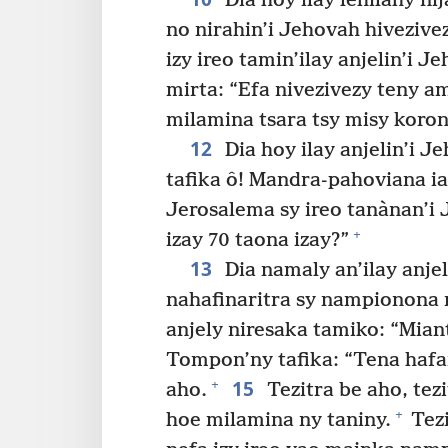
Dia hoy ilay lehilahy ni
no nirahin’i Jehovah hivezive
izy ireo tamin’ilay anjelin’i 
mirta: “Efa nivezivezy teny a
milamina tsara tsy misy koro
12
Dia hoy ilay anjelin’i 
tafika ô! Mandra-pahoviana ia
Jerosalema sy ireo tanànan’i 
+
izay 70 taona izay?”
13
Dia namaly an’ilay anje
nahafinaritra sy nampionona 
anjely niresaka tamiko: “Mian
Tompon’ny tafika: “Tena hafan
15
+
aho.
Tezitra be aho, tezi
+
hoe milamina ny taniny.
Tezi