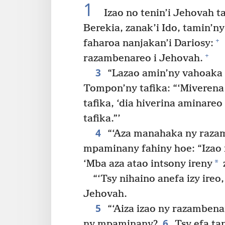
1
Izao no tenin’i Jehovah t
Berekia, zanak’i Ido, tamin’n
+
faharoa nanjakan’i Dariosy:
+
razambenareo i Jehovah.
3
“Lazao amin’ny vahoaka h
Tompon’ny tafika: “‘Miverena
tafika, ‘dia hiverina aminareo 
tafika.”’
4
“‘Aza manahaka ny razam
mpaminany fahiny hoe: “Izao 
*
‘Mba aza atao intsony ireny
“‘Tsy nihaino anefa izy ireo,
Jehovah.
5
“‘Aiza izao ny razamben
6
ny mpaminany?
Tsy efa ta