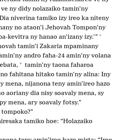
 ve ny didy nolazaiko tamin’ny
Dia niverina tamiko izy ireo ka niteny
 ihany no ataon’i Jehovah Tompon’ny
+
pa-kevitra ny hanao an’izany izy.’”
ehovah tamin’i Zakaria mpaminany
 tamin’ny andro faha-24 amin’ny volana
*
Sebata,
tamin’ny taona faharoa
no fahitana hitako tamin’ny alina: Iny
aly mena, nijanona teny amin’ireo hazo
ao aoriany dia nisy soavaly mena, sy
y mena, ary soavaly fotsy.”
o, tompoko?”
niresaka tamiko hoe: “Holazaiko