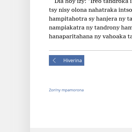
Dia hoy izy: “Ireo tandroka 
tsy nisy olona nahatraka intso
hampitahotra sy hanjera ny ta
nampiakatra ny tandrony ham
hanaparitahana ny vahoaka ta
Hiverina
Zon’ny mpamorona