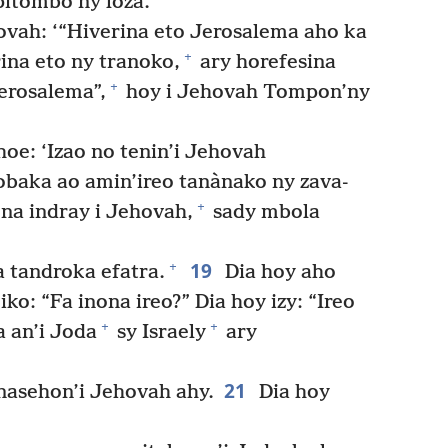
itombo ny loza.”’
hovah: ‘“Hiverina eto Jerosalema aho ka
+
ina eto ny tranoko,
ary horefesina
+
erosalema”,
hoy i Jehovah Tompon’ny
oe: ‘Izao no tenin’i Jehovah
obaka ao amin’ireo tanànako ny zava-
+
na indray i Jehovah,
sady mbola
19
+
a tandroka efatra.
Dia hoy aho
iko: “Fa inona ireo?” Dia hoy izy: “Ireo
+
+
 an’i Joda
sy Israely
ary
21
nasehon’i Jehovah ahy.
Dia hoy