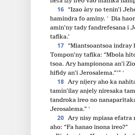
nefa izy ireo vao mainka namp
16
“Izao àry no tenin’i Je
+
hamindra fo aminy.
Dia haor
amin’ny tady fandrefesana i J
tafika.’
17
“Miantsoantsoa indray h
Tompon’ny tafika: “Mbola hit
tsoa. Ary hampionona an’i Zio
+
hifidy an’i Jerosalema.”’”
18
Ary nijery aho ka nahit
tamin’ilay anjely niresaka tam
tandroka ireo no nanaparitaka
+
Jerosalema.”
20
Ary nisy mpiasa efatra 
aho: “Fa hanao inona ireo?”