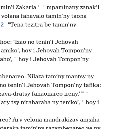
+
*
amin’i Zakaria
mpaminany zanak’i
y volana fahavalo tamin’ny taona
2
“Tena tezitra be tamin’ny
oe: ‘Izao no tenin’i Jehovah
 amiko’, hoy i Jehovah Tompon’ny
+
aho’,
hoy i Jehovah Tompon’ny
benareo. Nilaza taminy mantsy ny
no tenin’i Jehovah Tompon’ny tafika:
+
zava-dratsy fanaonareo ireny.’”’
+
 ary tsy niraharaha ny teniko’,
hoy i
areo? Ary velona mandrakizay angaha
nteraka tamin’ny razambenareo ve ny