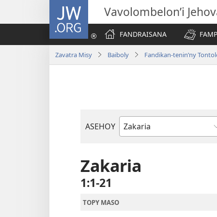
JW.ORG
Vavolombelon’i Jeho
FANDRAISANA
FAMP
Zavatra Misy
Baiboly
Fandikan-tenin’ny Tonto
ASEHOY
Boky
ao
Amin’ny
Zakaria
Baiboly
1:1-21
TOPY MASO