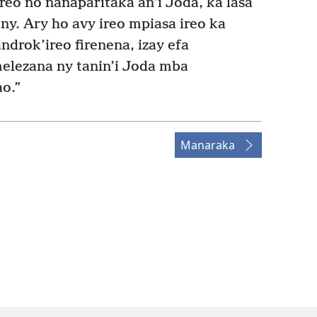
ireo no nanaparitaka an’i Joda, ka lasa
ny. Ary ho avy ireo mpiasa ireo ka
ndrok’ireo firenena, izay efa
elezana ny tanin’i Joda mba
o.”
Manaraka