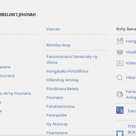
MBELON’I JEHOVAH
Vaovao
Rohy Ilain
Hanga
Momba Anay
Hitad
(manokatr
Fanontaniana Fametraky ny
rohy)
Olona
Vide
nasana
Hangataka Hotsidihina
tsoratra
Hika
Hifandray Aminay
Fitsidihana Betela
Fana
ho An’ny Fivoriana
Anka
Fivoriana
a
Fahatsiarovana
a
Fan
(manokatr
Fivoriambe
rohy)
Ny Ataonay
FIT
BOK
Fitantarana