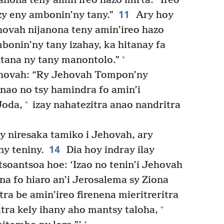
janona teny amin’ireo hazo mirta: “Ireo
11
zy eny ambonin’ny tany.”
Ary hoy
Jehovah nijanona teny amin’ireo hazo
mbonin’ny tany izahay, ka hitanay fa
+
ntana ny tany manontolo.”
Jehovah: “Ry Jehovah Tompon’ny
nao no tsy hamindra fo amin’i
+
Joda,
izay nahatezitra anao nandritra
ly niresaka tamiko i Jehovah, ary
14
ny teniny.
Dia hoy indray ilay
tsoantsoa hoe: ‘Izao no tenin’i Jehovah
a fo hiaro an’i Jerosalema sy Ziona
tra be amin’ireo firenena mieritreritra
+
tra kely ihany aho mantsy taloha,
+