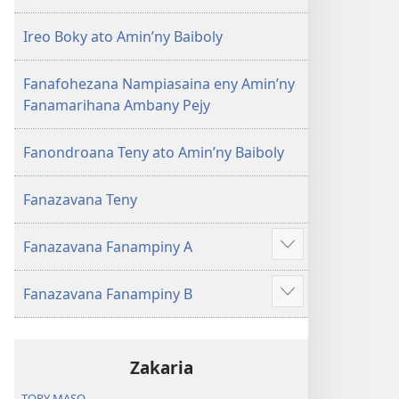
Ireo Boky ato Amin’ny Baiboly
Fanafohezana Nampiasaina eny Amin’ny
Fanamarihana Ambany Pejy
Fanondroana Teny ato Amin’ny Baiboly
Fanazavana Teny
Fanazavana Fanampiny A
Hijery
misimisy
Fanazavana Fanampiny B
kokoa
Hijery
misimisy
kokoa
Zakaria
TOPY MASO