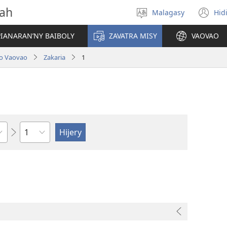
vah
Malagasy
Hid
Hifidy
(m
fiteny
ro
IANARAN’NY BAIBOLY
ZAVATRA MISY
VAOVAO
lo Vaovao
Zakaria
1
Toko