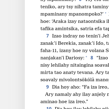
teniko, ary tsy nihatra taminy
+
mpaminany mpanompoko?’
hoe: ‘Araka izay nataontsika
tafika amintsika, satria efa ta
7
Izao indray no tenin’i J
zanak’i Berekia, zanak’i Ido,
faha-11, izany hoe ny volana 
8
+
nanjakan’i Dariosy:
“Izao 
nisy lehilahy nitaingina soav
mirta tao anaty tevana. Ary t
soavaly mivolontsôkôlà manop
9
Dia hoy aho: “Fa iza ire
Ary namaly ahy ilay anjely 
aminao hoe iza ireo.”
10