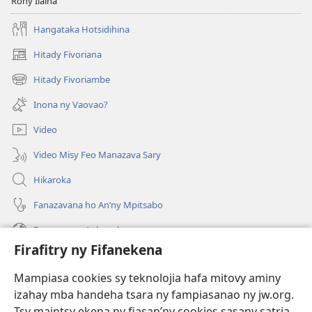
Rohy Ilaina
Hangataka Hotsidihina
Hitady Fivoriana
(manokatra
rohy)
Hitady Fivoriambe
(manokatra
rohy)
Inona ny Vaovao?
Video
Video Misy Feo Manazava Sary
Hikaroka
Fanazavana ho An’ny Mpitsabo
Fanazavana Ankapobeny
Firafitry ny Fifanekena
Fanampiana
Mampiasa cookies sy teknolojia hafa mitovy aminy
Fanomezana
izahay mba handeha tsara ny fampiasanao ny jw.org.
(manokatra
rohy)
Tsy maintsy ekena ny fiasan’ny cookies sasany satria