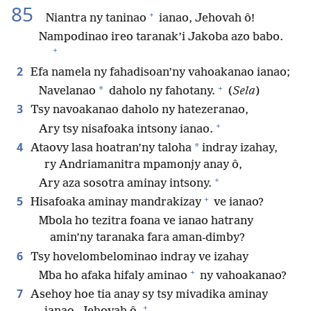
85
+
Niantra ny taninao
ianao, Jehovah ô!
Nampodinao ireo taranak’i Jakoba azo babo.
+
2
Efa namela ny fahadisoan’ny vahoakanao ianao;
+
*
Navelanao
daholo ny fahotany.
(
Sela
)
3
Tsy navoakanao daholo ny hatezeranao,
+
Ary tsy nisafoaka intsony ianao.
4
*
Ataovy lasa hoatran’ny taloha
indray izahay,
ry Andriamanitra mpamonjy anay ô,
+
Ary aza sosotra aminay intsony.
+
5
Hisafoaka aminay mandrakizay
ve ianao?
Mbola ho tezitra foana ve ianao hatrany
amin’ny taranaka fara aman-dimby?
6
Tsy hovelombelominao indray ve izahay
+
Mba ho afaka hifaly aminao
ny vahoakanao?
7
Asehoy hoe tia anay sy tsy mivadika aminay
+