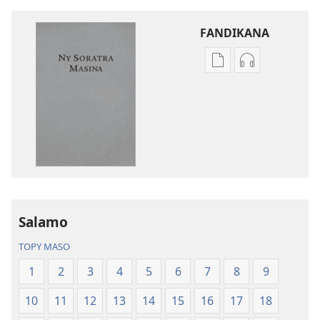
FANDIKANA
Fandikana
Fandikana
boky
raki-
Ny
peo
Soratra
Ny
Masina
Soratra
—
Masina
Fandikan-
—
tenin’ny
Fandikan-
Tontolo
tenin’ny
Salamo
Vaovao
Tontolo
(Nohavaozina
Vaovao
TOPY MASO
2021)
(Nohavaozin
1
2
3
4
5
6
7
8
9
2021)
10
11
12
13
14
15
16
17
18