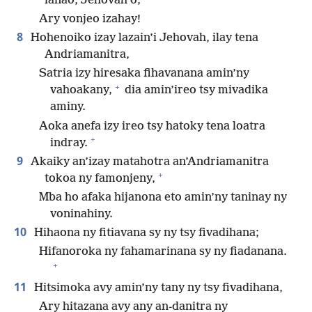
ianao, Jehovah ô,
Ary vonjeo izahay!
8
Hohenoiko izay lazain’i Jehovah, ilay tena
Andriamanitra,
Satria izy hiresaka fihavanana amin’ny
+
vahoakany,
dia amin’ireo tsy mivadika
aminy.
Aoka anefa izy ireo tsy hatoky tena loatra
+
indray.
9
Akaiky an’izay matahotra an’Andriamanitra
+
tokoa ny famonjeny,
Mba ho afaka hijanona eto amin’ny taninay ny
voninahiny.
10
Hihaona ny fitiavana sy ny tsy fivadihana;
Hifanoroka ny fahamarinana sy ny fiadanana.
+
11
Hitsimoka avy amin’ny tany ny tsy fivadihana,
Ary hitazana avy any an-danitra ny