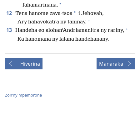
+
fahamarinana.
+
12
*
Tena hanome zava-tsoa
i Jehovah,
+
Ary hahavokatra ny taninay.
+
13
Handeha eo alohan’Andriamanitra ny rariny,
Ka hanomana ny lalana handehanany.
Hiverina
Manaraka
Zon’ny mpamorona