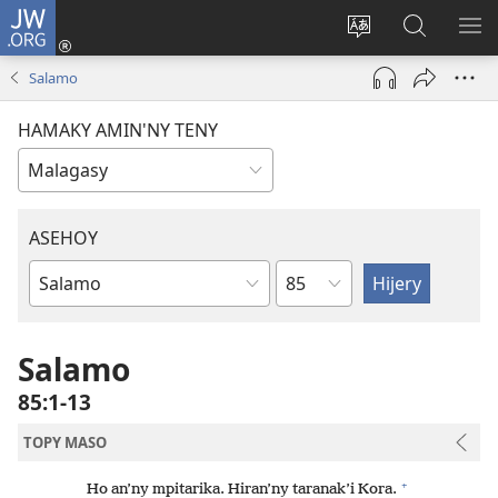
JW.ORG
Hiditra
(manokatra
Hiova
Fikaroha
HA
rohy)
fiteny
ato
Salamo
Amin’ny
JW.ORG
HAMAKY AMIN'NY TENY
ASEHOY
Toko
Boky
ao
Amin’ny
Salamo
Baiboly
85:1-13
TOPY MASO
+
Ho an’ny mpitarika. Hiran’ny taranak’i Kora.