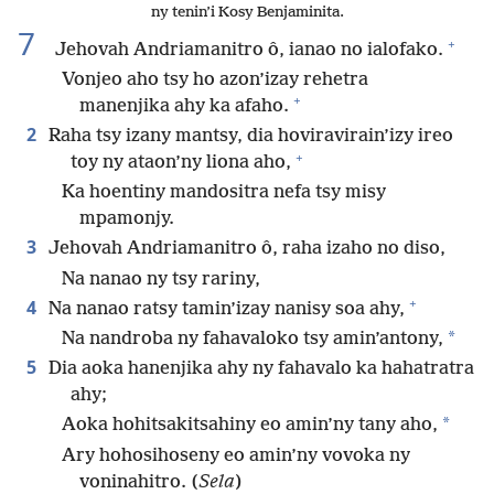
ny tenin’i Kosy Benjaminita.
7
+
Jehovah Andriamanitro ô, ianao no ialofako.
Vonjeo aho tsy ho azon’izay rehetra
+
manenjika ahy ka afaho.
2
Raha tsy izany mantsy, dia hoviravirain’izy ireo
+
toy ny ataon’ny liona aho,
Ka hoentiny mandositra nefa tsy misy
mpamonjy.
3
Jehovah Andriamanitro ô, raha izaho no diso,
Na nanao ny tsy rariny,
+
4
Na nanao ratsy tamin’izay nanisy soa ahy,
*
Na nandroba ny fahavaloko tsy amin’antony,
5
Dia aoka hanenjika ahy ny fahavalo ka hahatratra
ahy;
*
Aoka hohitsakitsahiny eo amin’ny tany aho,
Ary hohosihoseny eo amin’ny vovoka ny
voninahitro. (
Sela
)