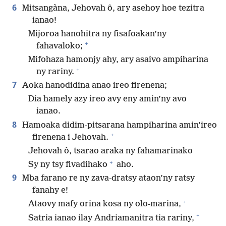
6
Mitsangàna, Jehovah ô, ary asehoy hoe tezitra
ianao!
Mijoroa hanohitra ny fisafoakan’ny
+
fahavaloko;
Mifohaza hamonjy ahy, ary asaivo ampiharina
+
ny rariny.
7
Aoka hanodidina anao ireo firenena;
Dia hamely azy ireo avy eny amin’ny avo
ianao.
8
Hamoaka didim-pitsarana hampiharina amin’ireo
+
firenena i Jehovah.
Jehovah ô, tsarao araka ny fahamarinako
+
Sy ny tsy fivadihako
aho.
9
Mba farano re ny zava-dratsy ataon’ny ratsy
fanahy e!
+
Ataovy mafy orina kosa ny olo-marina,
+
Satria ianao ilay Andriamanitra tia rariny,