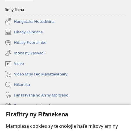
Rohy Ilaina
Hangataka Hotsidihina
Hitady Fivoriana
(manokatra
rohy)
Hitady Fivoriambe
(manokatra
rohy)
Inona ny Vaovao?
Video
Video Misy Feo Manazava Sary
Hikaroka
Fanazavana ho An’ny Mpitsabo
Fanazavana Ankapobeny
Firafitry ny Fifanekena
Fanampiana
Mampiasa cookies sy teknolojia hafa mitovy aminy
Fanomezana