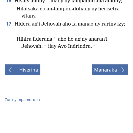
16
*
Hivaly aminy
ihany ny fampahoriana ataony;
Hilatsaka eo an-tampon-dohany ny herisetra
vitany.
17
Hidera an’i Jehovah aho fa manao ny rariny izy;
+
*
Hihira fiderana
aho ho an’ny anaran’i
+
+
Jehovah,
ilay Avo Indrindra.
Hiverina
Manaraka
Zon’ny mpamorona