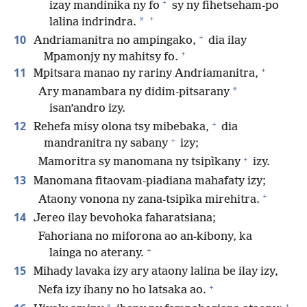
+
izay mandinika ny fo
sy ny fihetseham-po
+
*
lalina indrindra.
+
10
Andriamanitra no ampingako,
dia ilay
+
Mpamonjy ny mahitsy fo.
+
11
Mpitsara manao ny rariny Andriamanitra,
*
Ary manambara ny didim-pitsarany
isan’andro izy.
+
12
Rehefa misy olona tsy mibebaka,
dia
+
mandranitra ny sabany
izy;
+
Mamoritra sy manomana ny tsipìkany
izy.
13
Manomana fitaovam-piadiana mahafaty izy;
+
Ataony vonona ny zana-tsipìka mirehitra.
14
Jereo ilay bevohoka faharatsiana;
Fahoriana no miforona ao an-kibony, ka
+
lainga no aterany.
15
Mihady lavaka izy ary ataony lalina be ilay izy,
+
Nefa izy ihany no ho latsaka ao.
+