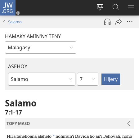
JW.ORG
Hiditra
(manokatra
Hiova
Fikaroha
HA
rohy)
fiteny
ato
Salamo
Amin’ny
JW.ORG
HAMAKY AMIN'NY TENY
ASEHOY
Toko
Boky
ao
Amin’ny
Salamo
Baiboly
7:1-17
TOPY MASO
*
Hira fanehoana alahelo
nohirain’i Davida ho an’i Jehovah, noho