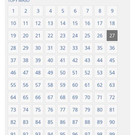
TOPY MASO
2021)
(Nohavaozin
1
2
3
4
5
6
7
8
9
2021)
10
11
12
13
14
15
16
17
18
19
20
21
22
23
24
25
26
27
28
29
30
31
32
33
34
35
36
37
38
39
40
41
42
43
44
45
46
47
48
49
50
51
52
53
54
55
56
57
58
59
60
61
62
63
64
65
66
67
68
69
70
71
72
73
74
75
76
77
78
79
80
81
82
83
84
85
86
87
88
89
90
91
92
93
94
95
96
97
98
99