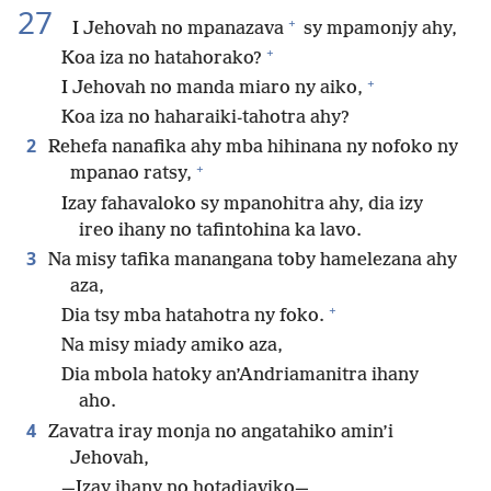
27
+
I Jehovah no mpanazava
sy mpamonjy ahy,
+
Koa iza no hatahorako?
+
I Jehovah no manda miaro ny aiko,
Koa iza no haharaiki-tahotra ahy?
2
Rehefa nanafika ahy mba hihinana ny nofoko ny
+
mpanao ratsy,
Izay fahavaloko sy mpanohitra ahy, dia izy
ireo ihany no tafintohina ka lavo.
3
Na misy tafika manangana toby hamelezana ahy
aza,
+
Dia tsy mba hatahotra ny foko.
Na misy miady amiko aza,
Dia mbola hatoky an’Andriamanitra ihany
aho.
4
Zavatra iray monja no angatahiko amin’i
Jehovah,
—Izay ihany no hotadiaviko—