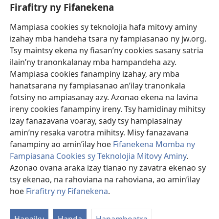
Firafitry ny Fifanekena
Fanampiana
Mampiasa cookies sy teknolojia hafa mitovy aminy
Fanomezana
izahay mba handeha tsara ny fampiasanao ny jw.org.
(manokatra
rohy)
Tsy maintsy ekena ny fiasan’ny cookies sasany satria
ilain’ny tranonkalanay mba hampandeha azy.
FITEHIRIZAM-BOKIN’NY Vavolombelon’i Jehovah
(manokatra
Mampiasa cookies fanampiny izahay, ary mba
rohy)
®
JW Hub
hanatsarana ny fampiasanao an’ilay tranonkala
(manokatra
fotsiny no ampiasanay azy. Azonao ekena na lavina
rohy)
®
JW Library
ireny cookies fanampiny ireny. Tsy hamidinay mihitsy
izay fanazavana voaray, sady tsy hampiasainay
®
Watchtower Library
amin’ny resaka varotra mihitsy. Misy fanazavana
fanampiny ao amin’ilay hoe
Fifanekena Momba ny
Fampiasana Cookies sy Teknolojia Mitovy Aminy
.
Azonao ovana araka izay tianao ny zavatra ekenao sy
tsy ekenao, na rahoviana na rahoviana, ao amin’ilay
Copyright
© 2026 Watch Tower Bible and Tract Society of Pennsylvania.
FIFANEKENA
|
FIFANEKENA MOMBA NY TSIAMBARATELO
|
FIRAFITRY
hoe
Firafitry ny Fifanekena
.
A
NY FIFANEKENA
ny