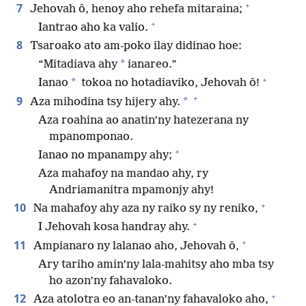
+
7
Jehovah ô, henoy aho rehefa mitaraina;
+
Iantrao aho ka valio.
8
Tsaroako ato am-poko ilay didinao hoe:
*
“Mitadiava ahy
ianareo.”
+
*
Ianao
tokoa no hotadiaviko, Jehovah ô!
+
9
*
Aza mihodina tsy hijery ahy.
Aza roahina ao anatin’ny hatezerana ny
mpanomponao.
+
Ianao no mpanampy ahy;
Aza mahafoy na mandao ahy, ry
Andriamanitra mpamonjy ahy!
+
10
Na mahafoy ahy aza ny raiko sy ny reniko,
+
I Jehovah kosa handray ahy.
+
11
Ampianaro ny lalanao aho, Jehovah ô,
Ary tariho amin’ny lala-mahitsy aho mba tsy
ho azon’ny fahavaloko.
+
12
Aza atolotra eo an-tanan’ny fahavaloko aho,