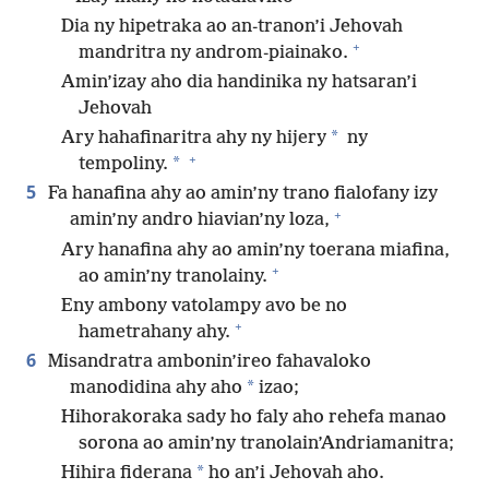
Dia ny hipetraka ao an-tranon’i Jehovah
+
mandritra ny androm-piainako.
Amin’izay aho dia handinika ny hatsaran’i
Jehovah
*
Ary hahafinaritra ahy ny hijery
ny
+
*
tempoliny.
5
Fa hanafina ahy ao amin’ny trano fialofany izy
+
amin’ny andro hiavian’ny loza,
Ary hanafina ahy ao amin’ny toerana miafina,
+
ao amin’ny tranolainy.
Eny ambony vatolampy avo be no
+
hametrahany ahy.
6
Misandratra ambonin’ireo fahavaloko
*
manodidina ahy aho
izao;
Hihorakoraka sady ho faly aho rehefa manao
sorona ao amin’ny tranolain’Andriamanitra;
*
Hihira fiderana
ho an’i Jehovah aho.