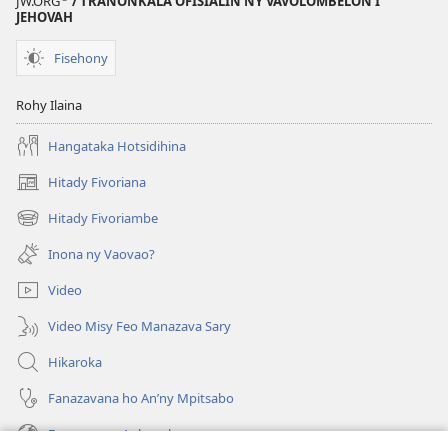
JW.ORG
/ TRANONKALA OFISIALIN’NY VAVOLOMBELON’I
JEHOVAH
Fisehony
Rohy Ilaina
Hangataka Hotsidihina
Hitady Fivoriana
(manokatra
rohy)
Hitady Fivoriambe
(manokatra
rohy)
Inona ny Vaovao?
Video
Video Misy Feo Manazava Sary
Hikaroka
Fanazavana ho An’ny Mpitsabo
Fanazavana Ankapobeny