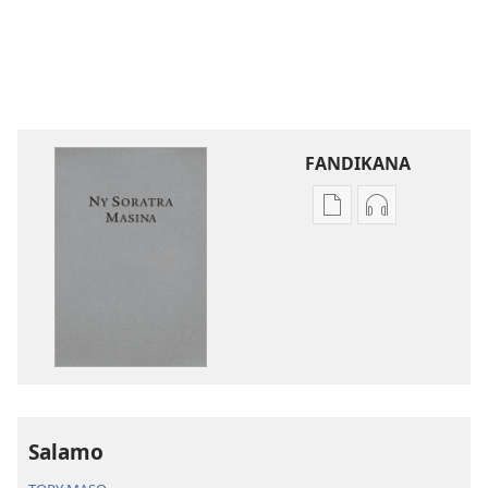
FANDIKANA
Fandikana
Fandikana
boky
raki-
Ny
peo
Soratra
Ny
Masina
Soratra
—
Masina
Fandikan-
—
tenin’ny
Fandikan-
Tontolo
tenin’ny
Salamo
Vaovao
Tontolo
(Nohavaozina
Vaovao