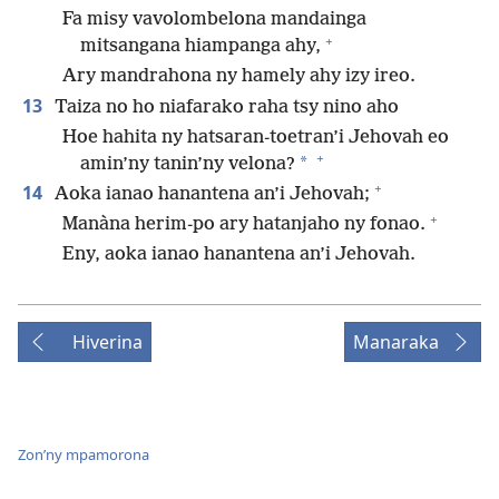
Fa misy vavolombelona mandainga
+
mitsangana hiampanga ahy,
Ary mandrahona ny hamely ahy izy ireo.
13
Taiza no ho niafarako raha tsy nino aho
Hoe hahita ny hatsaran-toetran’i Jehovah eo
+
*
amin’ny tanin’ny velona?
+
14
Aoka ianao hanantena an’i Jehovah;
+
Manàna herim-po ary hatanjaho ny fonao.
Eny, aoka ianao hanantena an’i Jehovah.
Hiverina
Manaraka
Zon’ny mpamorona