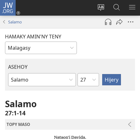
JW.ORG
Hiditra
(manokatra
Hiova
Fikaroha
HA
rohy)
fiteny
ato
Salamo
Amin’ny
JW.ORG
HAMAKY AMIN'NY TENY
ASEHOY
Toko
Boky
ao
Amin’ny
Salamo
Baiboly
27:1-14
TOPY MASO
Nataon’i Davida.