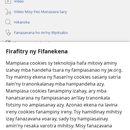
Video
Video Misy Feo Manazava Sary
Hikaroka
Fanazavana ho An’ny Mpitsabo
Fanazavana Ankapobeny
Firafitry ny Fifanekena
Fanampiana
Mampiasa cookies sy teknolojia hafa mitovy aminy
Fanomezana
izahay mba handeha tsara ny fampiasanao ny jw.org.
(manokatra
rohy)
Tsy maintsy ekena ny fiasan’ny cookies sasany satria
ilain’ny tranonkalanay mba hampandeha azy.
FITEHIRIZAM-BOKIN’NY Vavolombelon’i Jehovah
(manokatra
Mampiasa cookies fanampiny izahay, ary mba
rohy)
®
JW Hub
hanatsarana ny fampiasanao an’ilay tranonkala
(manokatra
fotsiny no ampiasanay azy. Azonao ekena na lavina
rohy)
®
JW Library
ireny cookies fanampiny ireny. Tsy hamidinay mihitsy
izay fanazavana voaray, sady tsy hampiasainay
®
Watchtower Library
amin’ny resaka varotra mihitsy. Misy fanazavana