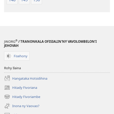
®
JW.ORG
/ TRANONKALA OFISIALIN’NY VAVOLOMBELON’I
JEHOVAH
Fisehony
Rohy Ilaina
Hangataka Hotsidihina
Hitady Fivoriana
(manokatra
rohy)
Hitady Fivoriambe
(manokatra
rohy)
Inona ny Vaovao?