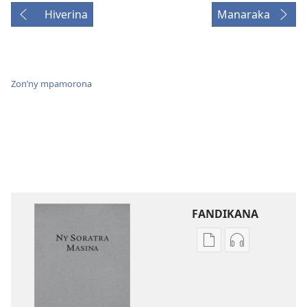
Hiverina
Manaraka
Zon’ny mpamorona
FANDIKANA
Fandikana
Fandikana
boky
raki-
Ny
peo
Soratra
Ny