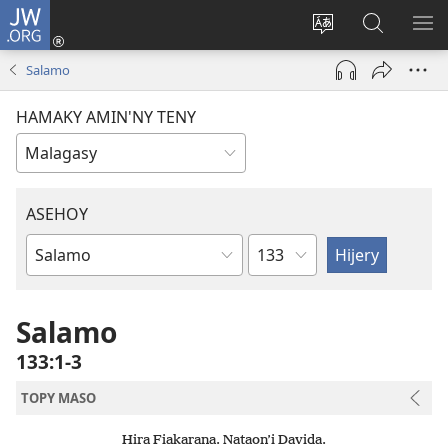
JW.ORG
Hiditra
(manokatra
Hiova
Fikaroha
HA
rohy)
fiteny
ato
Salamo
Amin’ny
JW.ORG
HAMAKY AMIN'NY TENY
ASEHOY
Toko
Boky
ao
Amin’ny
Salamo
Baiboly
133:1-3
TOPY MASO
Hira Fiakarana. Nataon’i Davida.