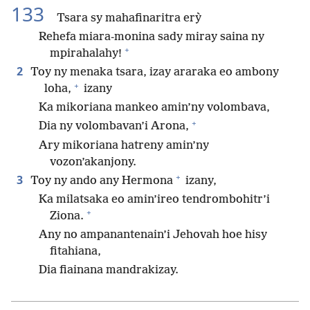
133
Tsara sy mahafinaritra erỳ
Rehefa miara-monina sady miray saina ny
+
mpirahalahy!
2
Toy ny menaka tsara, izay araraka eo ambony
+
loha,
izany
Ka mikoriana mankeo amin’ny volombava,
+
Dia ny volombavan’i Arona,
Ary mikoriana hatreny amin’ny
vozon’akanjony.
+
3
Toy ny ando any Hermona
izany,
Ka milatsaka eo amin’ireo tendrombohitr’i
+
Ziona.
Any no ampanantenain’i Jehovah hoe hisy
fitahiana,
Dia fiainana mandrakizay.