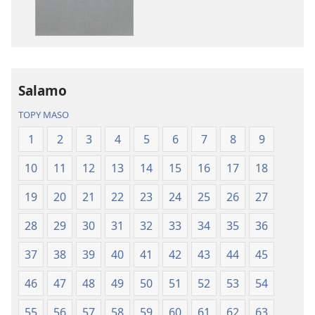
Masina
Soratra
—
Masina
Fandikan-
—
tenin’ny
Fandikan-
Tontolo
tenin’ny
Salamo
Vaovao
Tontolo
(Nohavaozina
Vaovao
TOPY MASO
2021)
(Nohavaozin
1
2
3
4
5
6
7
8
9
2021)
10
11
12
13
14
15
16
17
18
19
20
21
22
23
24
25
26
27
28
29
30
31
32
33
34
35
36
37
38
39
40
41
42
43
44
45
46
47
48
49
50
51
52
53
54
55
56
57
58
59
60
61
62
63