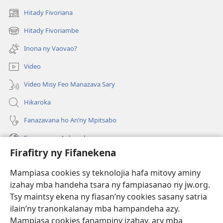
Hitady Fivoriana
(manokatra
rohy)
Hitady Fivoriambe
(manokatra
rohy)
Inona ny Vaovao?
Video
Video Misy Feo Manazava Sary
Hikaroka
Fanazavana ho An’ny Mpitsabo
Fanazavana Ankapobeny
Firafitry ny Fifanekena
Fanampiana
Mampiasa cookies sy teknolojia hafa mitovy aminy
Fanomezana
izahay mba handeha tsara ny fampiasanao ny jw.org.
(manokatra
rohy)
Tsy maintsy ekena ny fiasan’ny cookies sasany satria
ilain’ny tranonkalanay mba hampandeha azy.
FITEHIRIZAM-BOKIN’NY Vavolombelon’i Jehovah
(manokatra
Mampiasa cookies fanampiny izahay, ary mba
rohy)