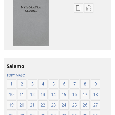
Fandikana
Fandikana
boky
raki-
Ny
peo
Soratra
Ny
Masina
Soratra
—
Masina
Fandikan-
—
tenin’ny
Fandikan-
Tontolo
tenin’ny
Salamo
Vaovao
Tontolo
(Nohavaozina
Vaovao
TOPY MASO
2021)
(Nohavaozin
1
2
3
4
5
6
7
8
9
2021)
10
11
12
13
14
15
16
17
18
19
20
21
22
23
24
25
26
27