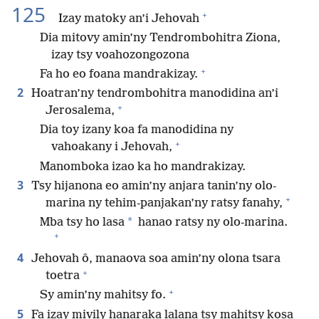
125
+
Izay matoky an’i Jehovah
Dia mitovy amin’ny Tendrombohitra Ziona,
izay tsy voahozongozona
+
Fa ho eo foana mandrakizay.
2
Hoatran’ny tendrombohitra manodidina an’i
+
Jerosalema,
Dia toy izany koa fa manodidina ny
+
vahoakany i Jehovah,
Manomboka izao ka ho mandrakizay.
3
Tsy hijanona eo amin’ny anjara tanin’ny olo-
+
marina ny tehim-panjakan’ny ratsy fanahy,
*
Mba tsy ho lasa
hanao ratsy ny olo-marina.
+
4
Jehovah ô, manaova soa amin’ny olona tsara
+
toetra
+
Sy amin’ny mahitsy fo.
5
Fa izay mivily hanaraka lalana tsy mahitsy kosa