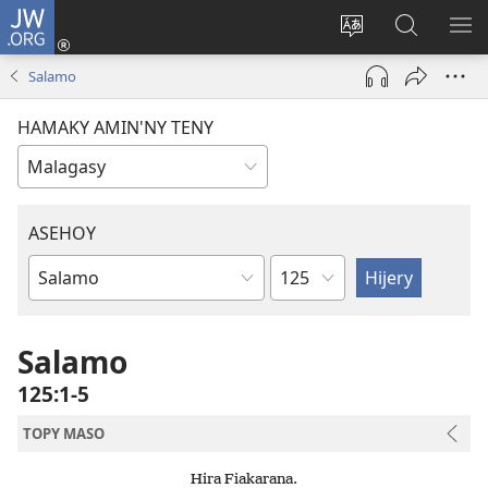
JW.ORG
Hiditra
(manokatra
Hiova
Fikaroha
HA
rohy)
fiteny
ato
Salamo
Amin’ny
JW.ORG
HAMAKY AMIN'NY TENY
ASEHOY
Toko
Boky
ao
Amin’ny
Salamo
Baiboly
125:1-5
TOPY MASO
Hira Fiakarana.