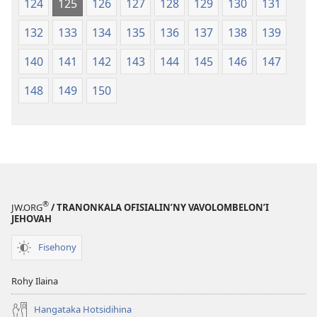
124
125
126
127
128
129
130
131
132
133
134
135
136
137
138
139
140
141
142
143
144
145
146
147
148
149
150
®
JW.ORG
/ TRANONKALA OFISIALIN’NY VAVOLOMBELON’I
JEHOVAH
Fisehony
Rohy Ilaina
Hangataka Hotsidihina