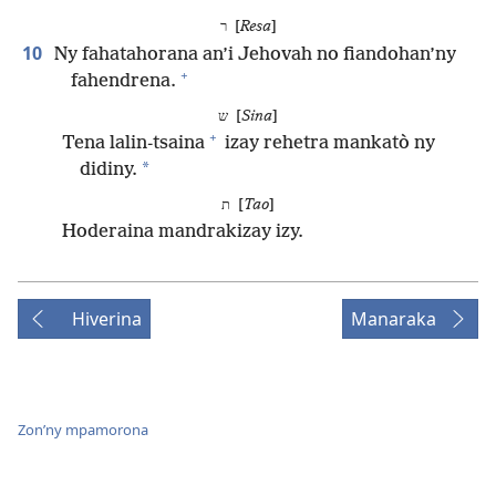
ר [
Resa
]
10
Ny fahatahorana an’i Jehovah no fiandohan’ny
+
fahendrena.
ש [
Sina
]
+
Tena lalin-tsaina
izay rehetra mankatò ny
*
didiny.
ת [
Tao
]
Hoderaina mandrakizay izy.
Hiverina
Manaraka
Zon’ny mpamorona