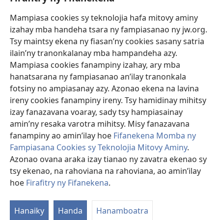
Fanampiana
Mampiasa cookies sy teknolojia hafa mitovy aminy
Fanomezana
izahay mba handeha tsara ny fampiasanao ny jw.org.
(manokatra
rohy)
Tsy maintsy ekena ny fiasan’ny cookies sasany satria
ilain’ny tranonkalanay mba hampandeha azy.
FITEHIRIZAM-BOKIN’NY Vavolombelon’i Jehovah
(manokatra
Mampiasa cookies fanampiny izahay, ary mba
rohy)
®
JW Hub
hanatsarana ny fampiasanao an’ilay tranonkala
(manokatra
fotsiny no ampiasanay azy. Azonao ekena na lavina
rohy)
®
JW Library
ireny cookies fanampiny ireny. Tsy hamidinay mihitsy
izay fanazavana voaray, sady tsy hampiasainay
®
Watchtower Library
amin’ny resaka varotra mihitsy. Misy fanazavana
fanampiny ao amin’ilay hoe
Fifanekena Momba ny
Fampiasana Cookies sy Teknolojia Mitovy Aminy
.
Azonao ovana araka izay tianao ny zavatra ekenao sy
tsy ekenao, na rahoviana na rahoviana, ao amin’ilay
Copyright
© 2026 Watch Tower Bible and Tract Society of Pennsylvania.
FIFANEKENA
|
FIFANEKENA MOMBA NY TSIAMBARATELO
|
FIRAFITRY
hoe
Firafitry ny Fifanekena
.
A
NY FIFANEKENA
ny
Hanaiky
Handa
Hanamboatra
L