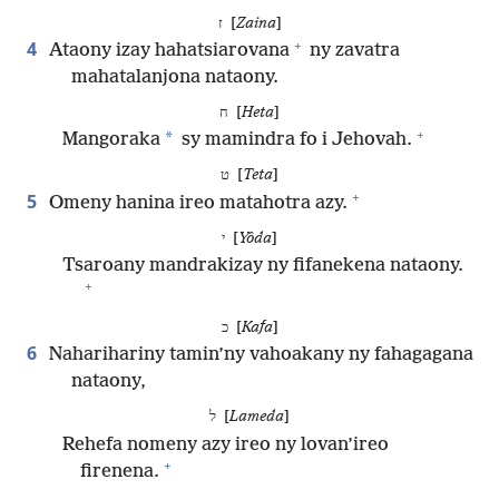
ז [
Zaina
]
+
4
Ataony izay hahatsiarovana
ny zavatra
mahatalanjona nataony.
ח [
Heta
]
+
*
Mangoraka
sy mamindra fo i Jehovah.
ט [
Teta
]
+
5
Omeny hanina ireo matahotra azy.
י [
Yôda
]
Tsaroany mandrakizay ny fifanekena nataony.
+
כ [
Kafa
]
6
Naharihariny tamin’ny vahoakany ny fahagagana
nataony,
ל [
Lameda
]
Rehefa nomeny azy ireo ny lovan’ireo
+
firenena.