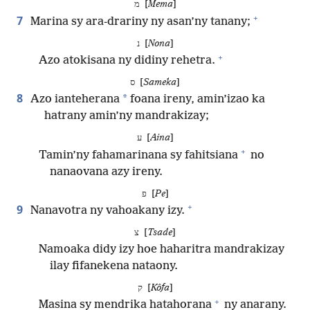
מ [
Mema
]
+
7
Marina sy ara-drariny ny asan’ny tanany;
נ [
Nona
]
+
Azo atokisana ny didiny rehetra.
ס [
Sameka
]
8
*
Azo ianteherana
foana ireny, amin’izao ka
hatrany amin’ny mandrakizay;
ע [
Aina
]
+
Tamin’ny fahamarinana sy fahitsiana
no
nanaovana azy ireny.
פ [
Pe
]
+
9
Nanavotra ny vahoakany izy.
צ [
Tsade
]
Namoaka didy izy hoe haharitra mandrakizay
ilay fifanekena nataony.
ק [
Kôfa
]
+
Masina sy mendrika hatahorana
ny anarany.