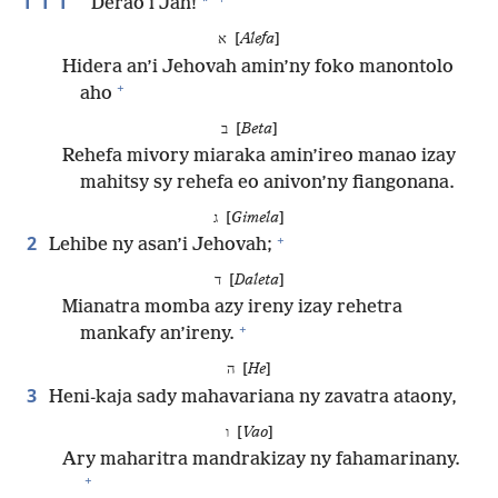
*
Derao i Jah!
א [
Alefa
]
Hidera an’i Jehovah amin’ny foko manontolo
+
aho
ב [
Beta
]
Rehefa mivory miaraka amin’ireo manao izay
mahitsy sy rehefa eo anivon’ny fiangonana.
ג [
Gimela
]
+
2
Lehibe ny asan’i Jehovah;
ד [
Daleta
]
Mianatra momba azy ireny izay rehetra
+
mankafy an’ireny.
ה [
He
]
3
Heni-kaja sady mahavariana ny zavatra ataony,
ו [
Vao
]
Ary maharitra mandrakizay ny fahamarinany.
+