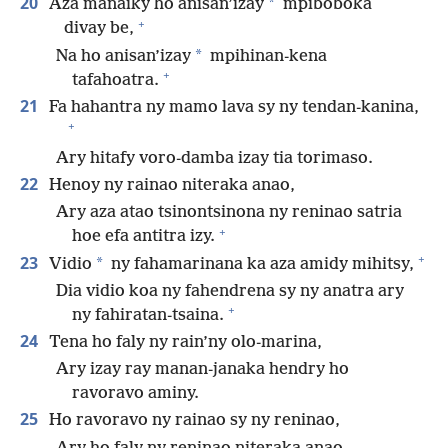
20
*
Aza manaiky ho anisan’izay
mpiboboka
+
divay be,
*
Na ho anisan’izay
mpihinan-kena
+
tafahoatra.
21
Fa hahantra ny mamo lava sy ny tendan-kanina,
+
Ary hitafy voro-damba izay tia torimaso.
22
Henoy ny rainao niteraka anao,
Ary aza atao tsinontsinona ny reninao satria
+
hoe efa antitra izy.
+
23
*
Vidio
ny fahamarinana ka aza amidy mihitsy,
Dia vidio koa ny fahendrena sy ny anatra ary
+
ny fahiratan-tsaina.
24
Tena ho faly ny rain’ny olo-marina,
Ary izay ray manan-janaka hendry ho
ravoravo aminy.
25
Ho ravoravo ny rainao sy ny reninao,