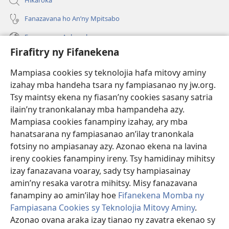
Hikaroka
Fanazavana ho An’ny Mpitsabo
Fanazavana Ankapobeny
Firafitry ny Fifanekena
Fanampiana
Mampiasa cookies sy teknolojia hafa mitovy aminy
Fanomezana
izahay mba handeha tsara ny fampiasanao ny jw.org.
(manokatra
rohy)
Tsy maintsy ekena ny fiasan’ny cookies sasany satria
ilain’ny tranonkalanay mba hampandeha azy.
FITEHIRIZAM-BOKIN’NY Vavolombelon’i Jehovah
(manokatra
Mampiasa cookies fanampiny izahay, ary mba
rohy)
®
JW Hub
hanatsarana ny fampiasanao an’ilay tranonkala
(manokatra
fotsiny no ampiasanay azy. Azonao ekena na lavina
rohy)
®
JW Library
ireny cookies fanampiny ireny. Tsy hamidinay mihitsy
izay fanazavana voaray, sady tsy hampiasainay
®
Watchtower Library
amin’ny resaka varotra mihitsy. Misy fanazavana
fanampiny ao amin’ilay hoe
Fifanekena Momba ny
Fampiasana Cookies sy Teknolojia Mitovy Aminy
.
Azonao ovana araka izay tianao ny zavatra ekenao sy