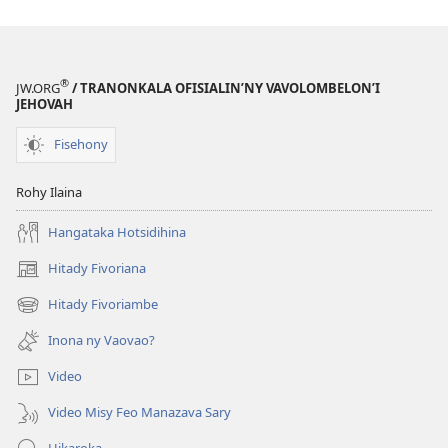
®
JW.ORG
/ TRANONKALA OFISIALIN’NY VAVOLOMBELON’I
JEHOVAH
Fisehony
Rohy Ilaina
Hangataka Hotsidihina
Hitady Fivoriana
(manokatra
rohy)
Hitady Fivoriambe
(manokatra
rohy)
Inona ny Vaovao?
Video
Video Misy Feo Manazava Sary