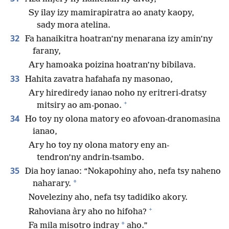
Sy ilay izy mamirapiratra ao anaty kaopy,
sady mora atelina.
32
Fa hanaikitra hoatran’ny menarana izy amin’ny
farany,
Ary hamoaka poizina hoatran’ny bibilava.
33
Hahita zavatra hafahafa ny masonao,
Ary hirediredy ianao noho ny eritreri-dratsy
+
mitsiry ao am-ponao.
34
Ho toy ny olona matory eo afovoan-dranomasina
ianao,
Ary ho toy ny olona matory eny an-
tendron’ny andrin-tsambo.
35
Dia hoy ianao: “Nokapohiny aho, nefa tsy naheno
*
naharary.
Noveleziny aho, nefa tsy tadidiko akory.
+
Rahoviana àry aho no hifoha?
*
Fa mila misotro indray
aho.”