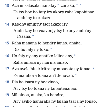
+
13
*
*
Aza misalasala manafay
zanaka,
Fa tsy hoe ho faty izy akory raha kapohinao
amin’ny tsorakazo.
14
Kapohy amin’ny tsorakazo izy,
Amin’izay ho voavonjy tsy ho any amin’ny
*
Fasana.
15
Raha manana fo hendry ianao, anaka,
+
Dia ho faly ny foko.
16
*
Ho faly ny any anatiko lalina any,
Raha milaza ny marina ianao.
+
17
Aza avela hitsiriritra ny mpanota ny fonao,
+
Fa matahora foana an’i Jehovah,
+
18
Dia ho tsara ny hoavinao,
Ary tsy ho foana ny fanantenanao.
19
Mihainoa, anaka, ka hendre,
Ary avilio hanaraka ny lalana tsara ny fonao.