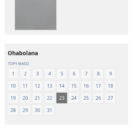
Ny
peo
Soratra
Ny
Masina
Soratra
—
Masina
Fandikan-
—
tenin’ny
Fandikan-
Tontolo
tenin’ny
Ohabolana
Vaovao
Tontolo
(Nohavaozina
Vaovao
TOPY MASO
2021)
(Nohavaozin
1
2
3
4
5
6
7
8
9
2021)
10
11
12
13
14
15
16
17
18
19
20
21
22
23
24
25
26
27
28
29
30
31