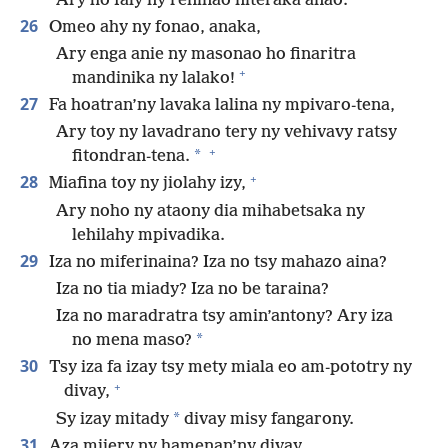
Ary ho faly ny reninao niteraka anao.
26
Omeo ahy ny fonao, anaka,
Ary enga anie ny masonao ho finaritra
+
mandinika ny lalako!
27
Fa hoatran’ny lavaka lalina ny mpivaro-tena,
Ary toy ny lavadrano tery ny vehivavy ratsy
+
*
fitondran-tena.
+
28
Miafina toy ny jiolahy izy,
Ary noho ny ataony dia mihabetsaka ny
lehilahy mpivadika.
29
Iza no miferinaina? Iza no tsy mahazo aina?
Iza no tia miady? Iza no be taraina?
Iza no maradratra tsy amin’antony? Ary iza
*
no mena maso?
30
Tsy iza fa izay tsy mety miala eo am-pototry ny
+
divay,
*
Sy izay mitady
divay misy fangarony.
31
Aza mijery ny hamenan’ny divay,