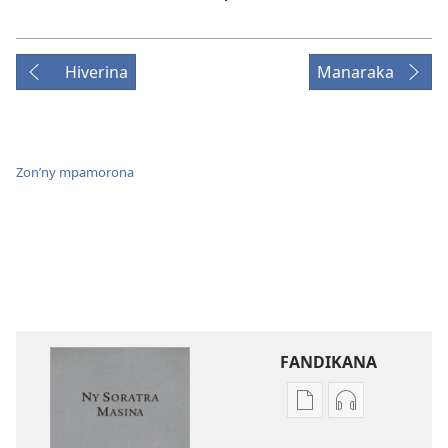
Hiverina
Manaraka
Zon’ny mpamorona
FANDIKANA
Fandikana
Fandikana
boky
raki-