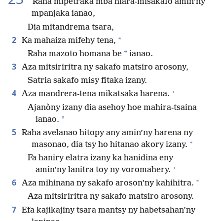
Raha mipetraka mba hiara-misakafo amin’ny
mpanjaka ianao,
Dia mitandrema tsara,
2
*
Ka mahaiza mifehy tena,
*
Raha mazoto homana be
ianao.
3
Aza mitsiriritra ny sakafo matsiro arosony,
Satria sakafo misy fitaka izany.
+
4
Aza mandrera-tena mikatsaka harena.
Ajanòny izany dia asehoy hoe mahira-tsaina
*
ianao.
5
Raha avelanao hitopy any amin’ny harena ny
+
masonao, dia tsy ho hitanao akory izany.
Fa haniry elatra izany ka hanidina eny
+
amin’ny lanitra toy ny voromahery.
6
*
Aza mihinana ny sakafo aroson’ny kahihitra.
Aza mitsiriritra ny sakafo matsiro arosony.
7
Efa kajikajiny tsara mantsy ny habetsahan’ny