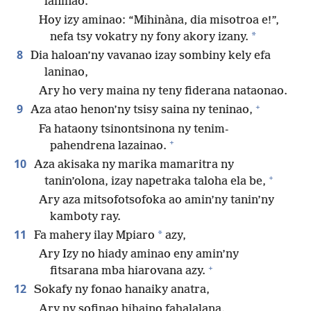
laninao.
Hoy izy aminao: “Mihinàna, dia misotroa e!”,
*
nefa tsy vokatry ny fony akory izany.
8
Dia haloan’ny vavanao izay sombiny kely efa
laninao,
Ary ho very maina ny teny fiderana nataonao.
+
9
Aza atao henon’ny tsisy saina ny teninao,
Fa hataony tsinontsinona ny tenim-
+
pahendrena lazainao.
10
Aza akisaka ny marika mamaritra ny
+
tanin’olona, izay napetraka taloha ela be,
Ary aza mitsofotsofoka ao amin’ny tanin’ny
kamboty ray.
11
*
Fa mahery ilay Mpiaro
azy,
Ary Izy no hiady aminao eny amin’ny
+
fitsarana mba hiarovana azy.
12
Sokafy ny fonao hanaiky anatra,
Ary ny sofinao hihaino fahalalana.