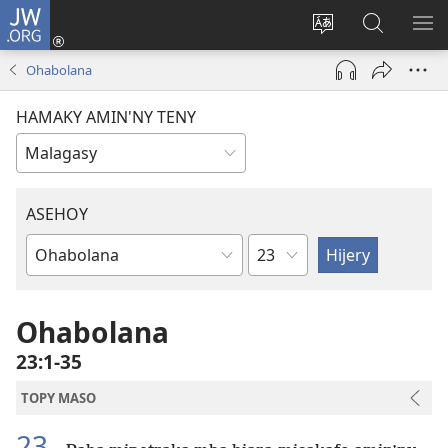
JW.ORG
Hiditra
(manokatra
Hiova
Fikaroha
HA
rohy)
fiteny
ato
Ohabolana
Amin’ny
JW.ORG
HAMAKY AMIN'NY TENY
ASEHOY
Toko
Boky
ao
Amin’ny
Ohabolana
Baiboly
23:1-35
TOPY MASO
23