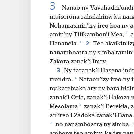
3
Nanao ny Vavahadin’ond
mpisorona rahalahiny, ka na
Nohamasinin’izy ireo koa ny a
+
amin’ny Tilikambon’i Mea,
a
2
+
Hananela.
Teo akaikin’izy
nanamboatra ny simba tamin’n
Zakora zanak’i Imry.
3
Ny taranak’i Hasena ind
+
trondro.
Nataon’izy ireo ny 
ny karetsaka ary ny bara hidi
zanak’i Oria, zanak’i Hakoza 
+
Mesolama
zanak’i Berekia, 
an’ireo i Zadoka zanak’i Bana.
+
no nanamboatra ny simba. T
ambony teo aminy, ka tsy na