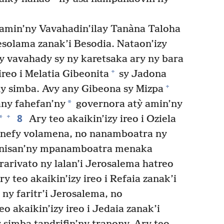
min’ny Vavahadin’ilay Tanàna Taloha
esolama zanak’i Besodia. Nataon’izy
ny vavahady sy ny karetsaka ary ny bara
+
ireo i Melatia Gibeonita
sy Jadona
+
y simba. Avy any Gibeona sy Mizpa
*
any fahefan’ny
governora atỳ amin’ny
8
+
*
Ary teo akaikin’izy ireo i Oziela
panefy volamena, no nanamboatra ny
, anisan’ny mpanamboatra menaka
rarivato ny lalan’i Jerosalema hatreo
y teo akaikin’izy ireo i Refaia zanak’i
ny faritr’i Jerosalema, no
o akaikin’izy ireo i Jedaia zanak’i