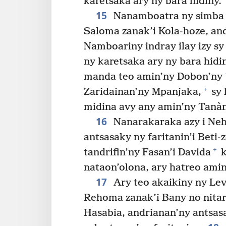
karetsaka ary ny bara hidiny.
15
Nanamboatra ny simba 
Saloma zanak’i Kola-hoze, and
Namboariny indray ilay izy sy
ny karetsaka ary ny bara hid
manda teo amin’ny Dobon’ny
+
Zaridainan’ny Mpanjaka,
sy 
midina avy any amin’ny Tanàn
16
Nanarakaraka azy i Neh
antsasaky ny faritanin’i Beti-
+
tandrifin’ny Fasan’i Davida
k
nataon’olona, ary hatreo ami
17
Ary teo akaikiny ny Lev
Rehoma zanak’i Bany no nitari
Hasabia, andrianan’ny antsasa