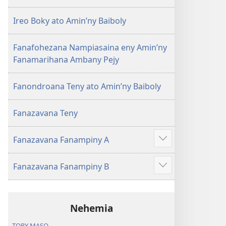
Ireo Boky ato Amin’ny Baiboly
Fanafohezana Nampiasaina eny Amin’ny
Fanamarihana Ambany Pejy
Fanondroana Teny ato Amin’ny Baiboly
Fanazavana Teny
Fanazavana Fanampiny A
Hijery
misimisy
Fanazavana Fanampiny B
kokoa
Hijery
misimisy
kokoa
Nehemia
TOPY MASO