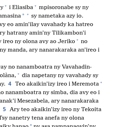
+
+
ry
i Eliasiba
mpisoronabe sy ny
+
*
namasina
sy nametaka azy io.
vy eo amin’ilay vavahady ka hatreo
ry hatrany amin’ny Tilikambon’i
+
 ireo ny olona avy ao Jeriko
no
y manda, ary nanarakaraka an’ireo i
ray no nanamboatra ny Vavahadin-
+
tolàna,
dia napetany ny vavahady sy
4
+
ny.
Teo akaikin’izy ireo i Meremota
no nanamboatra ny simba, dia avy eo i
zanak’i Mesezabela, ary nanarakaraka
5
Ary teo akaikin’izy ireo ny Tekoita
sy nanetry tena anefa ny olona
*
naiky hanao
ny asa nampanaovin’ny