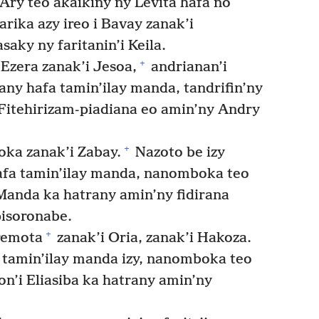
Ary teo akaikiny ny Levita hafa no
rika azy ireo i Bavay zanak’i
aky ny faritanin’i Keila.
+
Ezera zanak’i Jesoa,
andrianan’i
y hafa tamin’ilay manda, tandrifin’ny
Fitehirizam-piadiana eo amin’ny Andry
+
oka zanak’i Zabay.
Nazoto be izy
fa tamin’ilay manda, nanomboka teo
anda ka hatrany amin’ny fidirana
isoronabe.
+
remota
zanak’i Oria, zanak’i Hakoza.
amin’ilay manda izy, nanomboka teo
on’i Eliasiba ka hatrany amin’ny