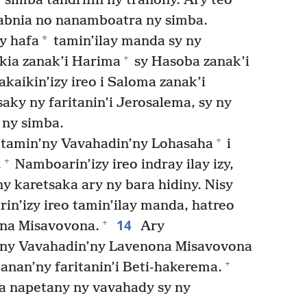
imba tandrifin’ny tranony. Ary teo
sabnia no nanamboatra ny simba.
*
 hafa
tamin’ilay manda sy ny
+
kia zanak’i Harima
sy Hasoba zanak’i
akaikin’izy ireo i Saloma zanak’i
aky ny faritanin’i Jerosalema, sy ny
 ny simba.
+
tamin’ny Vavahadin’ny Lohasaha
i
+
.
Namboarin’izy ireo indray ilay izy,
y karetsaka ary ny bara hidiny. Nisy
n’izy ireo tamin’ilay manda, hatreo
14
+
na Misavovona.
Ary
’ny Vavahadin’ny Lavenona Misavovona
+
ianan’ny faritanin’i Beti-hakerema.
ia napetany ny vavahady sy ny