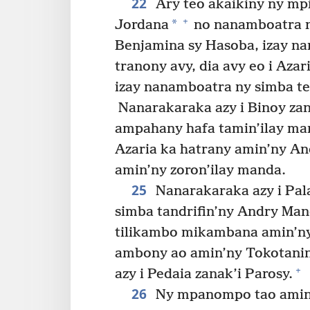
22
Ary teo akaikiny ny mpi
+
*
Jordana
no nanamboatra n
Benjamina sy Hasoba, izay na
tranony avy, dia avy eo i Azar
izay nanamboatra ny simba te
Nanarakaraka azy i Binoy za
ampahany hafa tamin’ilay ma
Azaria ka hatrany amin’ny A
amin’ny zoron’ilay manda.
25
Nanarakaraka azy i Pala
simba tandrifin’ny Andry Man
tilikambo mikambana amin’n
ambony ao amin’ny Tokotani
+
azy i Pedaia zanak’i Parosy.
26
Ny mpanompo tao amin