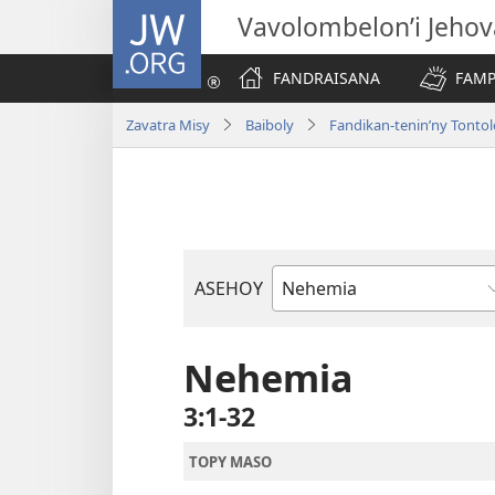
JW.ORG
Vavolombelon’i Jeho
FANDRAISANA
FAMP
Zavatra Misy
Baiboly
Fandikan-tenin’ny Tonto
ASEHOY
Boky
ao
Amin’ny
Nehemia
Baiboly
3:1-32
TOPY MASO