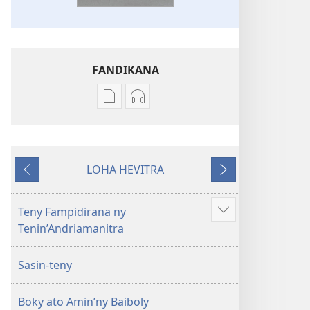
FANDIKANA
Fandikana
Fandikana
boky
raki-
Ny
peo
Soratra
Ny
LOHA HEVITRA
Masina
Soratra
Hiverina
Manaraka
—
Masina
Fandikan-
—
Teny Fampidirana ny
Hijery
tenin’ny
Fandikan-
Tenin’Andriamanitra
misimisy
Tontolo
tenin’ny
kokoa
Vaovao
Tontolo
Sasin-teny
(Nohavaozina
Vaovao
2021)
(Nohavaozina
Boky ato Amin’ny Baiboly
2021)