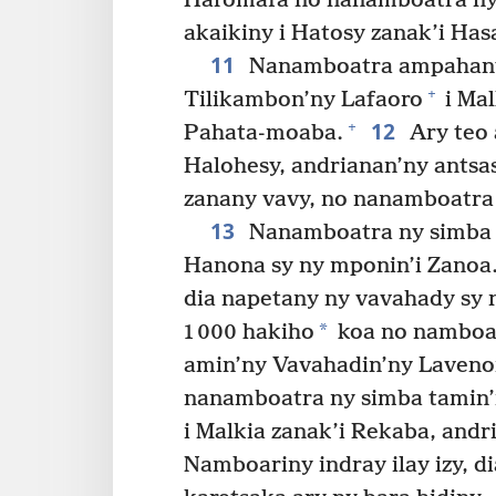
Haromafa no nanamboatra ny s
akaikiny i Hatosy zanak’i Ha
11
Nanamboatra ampahany
+
Tilikambon’ny Lafaoro
i Mal
12
+
Pahata-moaba.
Ary teo 
Halohesy, andrianan’ny antsas
zanany vavy, no nanamboatra
13
Nanamboatra ny simba 
Hanona sy ny mponin’i Zanoa
dia napetany ny vavahady sy n
*
1 000 hakiho
koa no namboari
amin’ny Vavahadin’ny Laveno
nanamboatra ny simba tamin
i Malkia zanak’i Rekaba, andr
Namboariny indray ilay izy, d