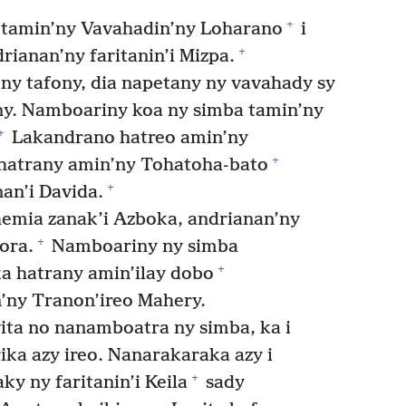
+
tamin’ny Vavahadin’ny Loharano
i
+
rianan’ny faritanin’i Mizpa.
 ny tafony, dia napetany ny vavahady sy
iny. Namboariny koa ny simba tamin’ny
+
Lakandrano hatreo amin’ny
+
hatrany amin’ny Tohatoha-bato
+
an’i Davida.
emia zanak’i Azboka, andrianan’ny
+
zora.
Namboariny ny simba
+
a hatrany amin’ilay dobo
n’ny Tranon’ireo Mahery.
ita no nanamboatra ny simba, ka i
ka azy ireo. Nanarakaraka azy i
+
ky ny faritanin’i Keila
sady