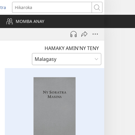
itra
anokatra
Hikaroka
hy)
MOMBA ANAY
HAMAKY AMIN'NY TENY