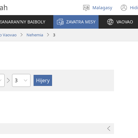
vah
Malagasy
Hid
Hifidy
(m
fiteny
ro
IANARAN’NY BAIBOLY
ZAVATRA MISY
VAOVAO
lo Vaovao
Nehemia
3
Toko