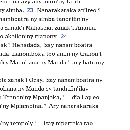
sorona avy any amin’ny faritr’i
23
y simba.
Nanarakaraka an’ireo i
namboatra ny simba tandrifin’ny
ia zanak’i Mahaseia, zanak’i Anania,
24
o akaikin’ny tranony.
nak’i Henadada, izay nanamboatra
nda, nanomboka teo amin’ny tranon’i
+
ndry Manohana ny Manda
ary hatrany
la zanak’i Ozay, izay nanamboatra ny
ohana ny Manda sy tandrifin’ilay
+
*
y Tranon’ny Mpanjaka,
dia ilay eo
+
n’ny Mpiambina.
Ary nanarakaraka
+
*
’ny tempoly
izay nipetraka tao