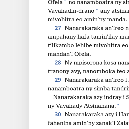
+
Ofela
no nanamboatra ny sim
+
Vavahadin-drano
any atsina
mivohitra eo amin’ny manda.
27
Nanarakaraka an’ireo n
ampahany hafa tamin’ilay ma
tilikambo lehibe mivohitra e
mandan’i Ofela.
28
Ny mpisorona kosa nana
tranony avy, nanomboka teo 
29
Nanarakaraka an’ireo i
nanamboatra ny simba tandrif
Nanarakaraka azy indray i 
+
ny Vavahady Atsinanana.
30
Nanarakaraka azy i Han
fahenina amin’ny zanak’i Za