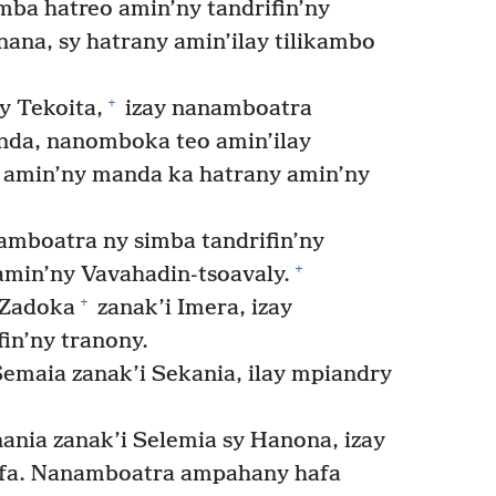
ba hatreo amin’ny tandrifin’ny
nana, sy hatrany amin’ilay tilikambo
+
y Tekoita,
izay nanamboatra
nda, nanomboka teo amin’ilay
o amin’ny manda ka hatrany amin’ny
mboatra ny simba tandrifin’ny
+
amin’ny Vavahadin-tsoavaly.
+
 Zadoka
zanak’i Imera, izay
in’ny tranony.
Semaia zanak’i Sekania, ilay mpiandry
ania zanak’i Selemia sy Hanona, izay
lafa. Nanamboatra ampahany hafa