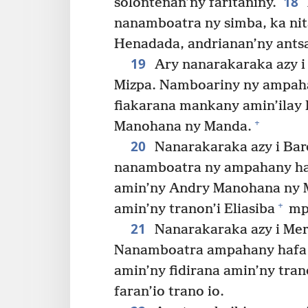
18
solontenan’ny faritaniny.
nanamboatra ny simba, ka nita
Henadada, andrianan’ny antsas
19
Ary nanarakaraka azy i 
Mizpa. Namboariny ny ampahan
fiakarana mankany amin’ilay 
+
Manohana ny Manda.
20
Nanarakaraka azy i Bar
nanamboatra ny ampahany ha
amin’ny Andry Manohana ny M
+
amin’ny tranon’i Eliasiba
mp
21
Nanarakaraka azy i Me
Nanamboatra ampahany hafa t
amin’ny fidirana amin’ny tran
faran’io trano io.