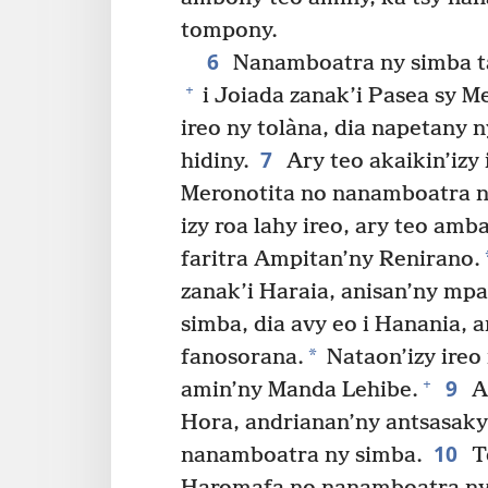
tompony.
6
Nanamboatra ny simba ta
+
i Joiada zanak’i Pasea sy M
ireo ny tolàna, dia napetany 
7
hidiny.
Ary teo akaikin’izy 
Meronotita no nanamboatra n
izy roa lahy ireo, ary teo amb
faritra Ampitan’ny Renirano.
zanak’i Haraia, anisan’ny m
simba, dia avy eo i Hanania
*
fanosorana.
Nataon’izy ireo 
9
+
amin’ny Manda Lehibe.
Ar
Hora, andrianan’ny antsasaky 
10
nanamboatra ny simba.
Te