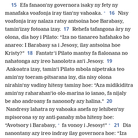
15
Efa fanaon’ny governora isaky ny fety ny
+
16
manafaka voafonja iray tian’ny vahoaka.
Nisy
voafonja iray nalaza ratsy antsoina hoe Barabasy,
17
tamin’izay fotoana izay.
Rehefa tafangona àry ny
olona, dia hoy i Pilato: “Iza no tianareo hafahako ho
anareo: I Barabasy sa i Jesosy, ilay antsoina hoe
18
Kristy?”
Fantatr’i Pilato mantsy fa fialonana no
19
nahatonga azy ireo hanolotra an’i Jesosy.
Ankoatra izay, tamin’i Pilato mbola nipetraka teo
amin’ny toeram-pitsarana iny, dia nisy olona
nirahin’ny vadiny hiteny taminy hoe: “Aza midikiditra
amin’ny raharahan’io olo-marina io ianao, fa nijaly
20
be aho androany fa nanonofy azy halina.”
Nandresy lahatra ny vahoaka anefa ny lehiben’ny
mpisorona sy ny anti-panahy mba hiteny hoe:
+
+
21
“Avotsory i Barabasy,
fa vonoy i Jesosy!”
Dia
nanontany azy ireo indray ilay governora hoe: “Iza