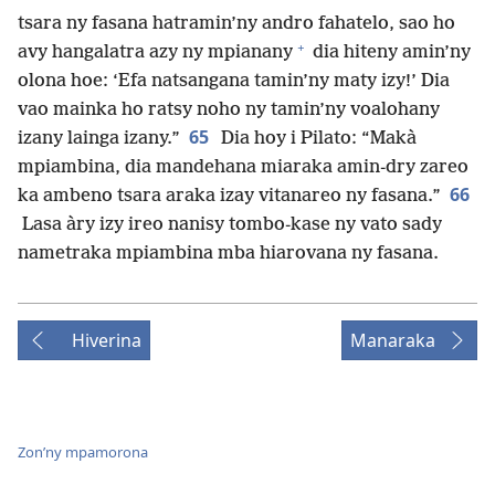
tsara ny fasana hatramin’ny andro fahatelo, sao ho
+
avy hangalatra azy ny mpianany
dia hiteny amin’ny
olona hoe: ‘Efa natsangana tamin’ny maty izy!’ Dia
vao mainka ho ratsy noho ny tamin’ny voalohany
65
izany lainga izany.”
Dia hoy i Pilato: “Makà
mpiambina, dia mandehana miaraka amin-dry zareo
66
ka ambeno tsara araka izay vitanareo ny fasana.”
Lasa àry izy ireo nanisy tombo-kase ny vato sady
nametraka mpiambina mba hiarovana ny fasana.
Hiverina
Manaraka
Zon’ny mpamorona