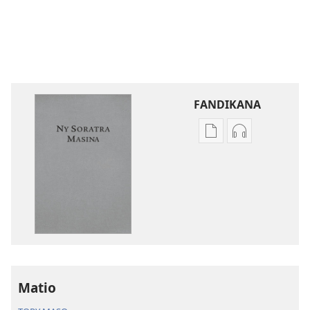
FANDIKANA
Fandikana
Fandikana
boky
raki-
Ny
peo
Soratra
Ny
Masina
Soratra
—
Masina
Fandikan-
—
tenin’ny
Fandikan-
Tontolo
tenin’ny
Matio
Vaovao
Tontolo
(Nohavaozina
Vaovao