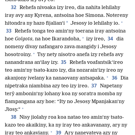
32
Rehefa nivoaka izy ireo, dia nahita lehilahy
iray avy any Kyrena, antsoina hoe Simona. Notereny
+
*
hitondra ny hazo fijalian’i
Jesosy io lehilahy io.
33
Rehefa tonga teo amin’ny toerana iray antsoina
+
34
hoe
Golgota,
na hoe Ikarandoha,
izy ireo,
dia
nomeny divay nafangaro zava-mangidy i Jesosy
+
hosotroiny.
Tsy nety nisotro anefa izy rehefa avy
35
nanandrana an’ilay izy.
Rehefa voafantsik’ireo
teo amin’ny tsato-kazo izy, dia nozarain’izy ireo ny
+
36
akanjony ivelany ka nanaovany antsapaka.
Dia
37
nipetraka niambina azy teo izy ireo.
Napetany
terỳ ambonin’ny lohany koa ny soratra momba ny
fiampangana azy hoe: “Ity no Jesosy Mpanjakan’ny
+
Jiosy.”
38
Nisy jiolahy roa koa natao teo amin’ny tsato-
kazo teo akaikiny, ka ny iray teo ankavanany, ary ny
+
39
iray teo ankaviany.
Ary nanevateva azy ny