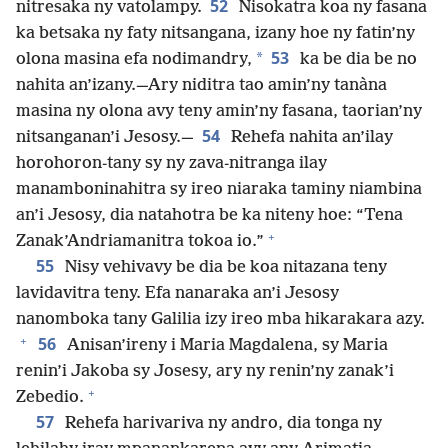
52
nitresaka ny vatolampy.
Nisokatra koa ny fasana
ka betsaka ny faty nitsangana, izany hoe ny fatin’ny
53
*
olona masina efa nodimandry,
ka be dia be no
nahita an’izany.—Ary niditra tao amin’ny tanàna
masina ny olona avy teny amin’ny fasana, taorian’ny
54
nitsanganan’i Jesosy.—
Rehefa nahita an’ilay
horohoron-tany sy ny zava-nitranga ilay
manamboninahitra sy ireo niaraka taminy niambina
an’i Jesosy, dia natahotra be ka niteny hoe: “Tena
+
Zanak’Andriamanitra tokoa io.”
55
Nisy vehivavy be dia be koa nitazana teny
lavidavitra teny. Efa nanaraka an’i Jesosy
nanomboka tany Galilia izy ireo mba hikarakara azy.
+
56
Anisan’ireny i Maria Magdalena, sy Maria
renin’i Jakoba sy Josesy, ary ny renin’ny zanak’i
+
Zebedio.
57
Rehefa harivariva ny andro, dia tonga ny