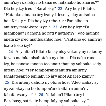
amin’izy roa lahy no tianareo hafahako ho anareo?”
22
Dia hoy izy ireo: “Barabasy.”
Ary hoy i Pilato:
“Hataoko ahoana àry izany i Jesosy, ilay antsoina
hoe Kristy?” Dia hoy izy rehetra: “Fantsiho eo
+
23
amin’ny tsato-kazo izy!”
Ary hoy izy: “Fa
maninona? Fa inona no ratsy nataony?” Vao mainka
anefa izy ireo niantsoantso hoe: “Fantsiho eo amin’ny
+
tsato-kazo izy!”
24
Ary hitan’i Pilato fa tsy nisy vokany ny nataony
fa vao mainka nisahotaka ny olona. Dia naka rano
izy, ka nanasa tanana teo anatrehan’ny vahoaka sady
niteny hoe: “Tsy tompon’andraikitra amin’ny
fahafatesan’io lehilahy io àry aho! Anareo izany!”
25
Dia niteny daholo ny olona hoe: “Aleo izahay sy
ny zanakay no ho tompon’andraikitra amin’ny
+
26
fahafatesany e!”
Nafahan’i Pilato àry i
Barabasy, satria te hampifaly ny vahoaka izy. I