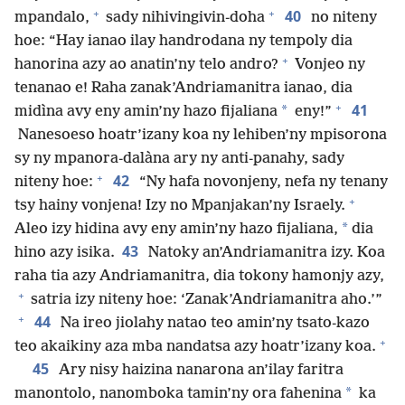
+
+
40
mpandalo,
sady nihivingivin-doha
no niteny
hoe: “Hay ianao ilay handrodana ny tempoly dia
+
hanorina azy ao anatin’ny telo andro?
Vonjeo ny
tenanao e! Raha zanak’Andriamanitra ianao, dia
+
41
*
midìna avy eny amin’ny hazo fijaliana
eny!”
Nanesoeso hoatr’izany koa ny lehiben’ny mpisorona
sy ny mpanora-dalàna ary ny anti-panahy, sady
+
42
niteny hoe:
“Ny hafa novonjeny, nefa ny tenany
+
tsy hainy vonjena! Izy no Mpanjakan’ny Israely.
*
Aleo izy hidina avy eny amin’ny hazo fijaliana,
dia
43
hino azy isika.
Natoky an’Andriamanitra izy. Koa
raha tia azy Andriamanitra, dia tokony hamonjy azy,
+
satria izy niteny hoe: ‘Zanak’Andriamanitra aho.’”
+
44
Na ireo jiolahy natao teo amin’ny tsato-kazo
+
teo akaikiny aza mba nandatsa azy hoatr’izany koa.
45
Ary nisy haizina nanarona an’ilay faritra
*
manontolo, nanomboka tamin’ny ora fahenina
ka