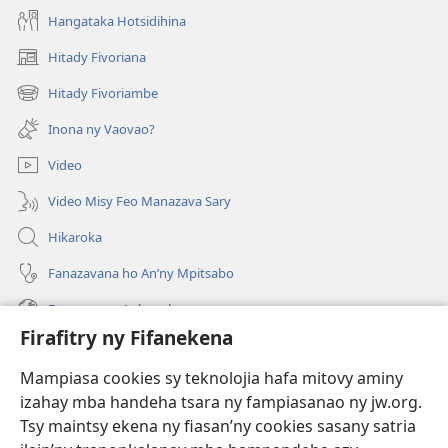
Hangataka Hotsidihina
Hitady Fivoriana
(manokatra
rohy)
Hitady Fivoriambe
(manokatra
rohy)
Inona ny Vaovao?
Video
Video Misy Feo Manazava Sary
Hikaroka
Fanazavana ho An’ny Mpitsabo
Fanazavana Ankapobeny
Firafitry ny Fifanekena
Fanampiana
Mampiasa cookies sy teknolojia hafa mitovy aminy
Fanomezana
izahay mba handeha tsara ny fampiasanao ny jw.org.
(manokatra
rohy)
Tsy maintsy ekena ny fiasan’ny cookies sasany satria