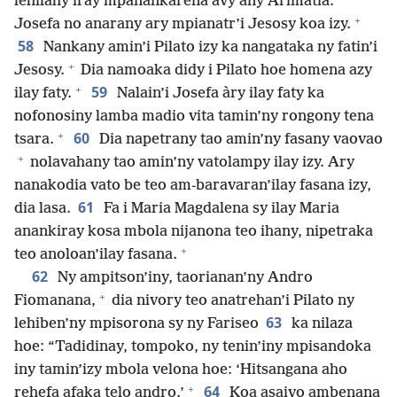
lehilahy iray mpanankarena avy any Arimatia.
+
Josefa no anarany ary mpianatr’i Jesosy koa izy.
58
Nankany amin’i Pilato izy ka nangataka ny fatin’i
+
Jesosy.
Dia namoaka didy i Pilato hoe homena azy
+
59
ilay faty.
Nalain’i Josefa àry ilay faty ka
nofonosiny lamba madio vita tamin’ny rongony tena
+
60
tsara.
Dia napetrany tao amin’ny fasany vaovao
+
nolavahany tao amin’ny vatolampy ilay izy. Ary
nanakodia vato be teo am-baravaran’ilay fasana izy,
61
dia lasa.
Fa i Maria Magdalena sy ilay Maria
anankiray kosa mbola nijanona teo ihany, nipetraka
+
teo anoloan’ilay fasana.
62
Ny ampitson’iny, taorianan’ny Andro
+
Fiomanana,
dia nivory teo anatrehan’i Pilato ny
63
lehiben’ny mpisorona sy ny Fariseo
ka nilaza
hoe: “Tadidinay, tompoko, ny tenin’iny mpisandoka
iny tamin’izy mbola velona hoe: ‘Hitsangana aho
+
64
rehefa afaka telo andro.’
Koa asaivo ambenana