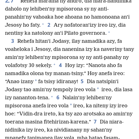
Rehefa maraina ny andro, dia niara-nandinika
daholo ny lehiben’ny mpisorona sy ny anti-
panahin’ny vahoaka hoe ahoana no hamonoana an’i
+
2
Jesosy ho faty.
Ary nofatoran’izy ireo izy, dia
+
nentiny ka natolony an’i Pilato governora.
3
Rehefa hitan’i Jodasy, ilay namadika azy, fa
voaheloka i Jesosy, dia nanenina izy ka naveriny tany
amin’ny lehiben’ny mpisorona sy ny anti-panahy ny
+
4
volafotsy 30 sekely.
Hoy izy: “Nanota aho fa
namadika olona tsy manan-tsiny.” Hoy anefa ireo:
5
*
“Anao izany
fa tsisy idiranay!
Dia natsipin’i
*
Jodasy tao amin’ny tempoly ireo vola
ireo, dia lasa
+
6
izy nananton-tena.
Nalain’ny lehiben’ny
*
mpisorona anefa ireo vola
ireo, ka niteny izy ireo
hoe: “Vidin-dra ireto, ka tsy azo arotsaka ao amin’ny
7
toerana masina fitehirizan-karena.”
Dia niara-
nidinika izy ireo, ka nividianany ny sahan’ny
mpanefy tanimanga ilay vola, mba hatao fasam-