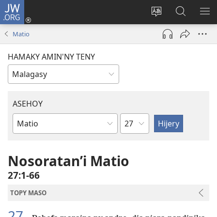
JW.ORG
Hiditra
(manokatra
Hiova
Fikaroha
HA
rohy)
fiteny
ato
Matio
Amin’ny
JW.ORG
HAMAKY AMIN'NY TENY
ASEHOY
Toko
Boky
ao
Amin’ny
Nosoratan’i Matio
Baiboly
27:1-66
TOPY MASO
27