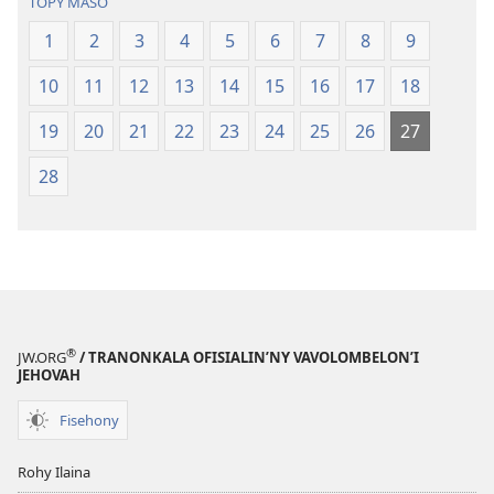
TOPY MASO
2021)
(Nohavaozin
1
2
3
4
5
6
7
8
9
2021)
10
11
12
13
14
15
16
17
18
19
20
21
22
23
24
25
26
27
28
®
JW.ORG
/ TRANONKALA OFISIALIN’NY VAVOLOMBELON’I
JEHOVAH
Fisehony
Rohy Ilaina