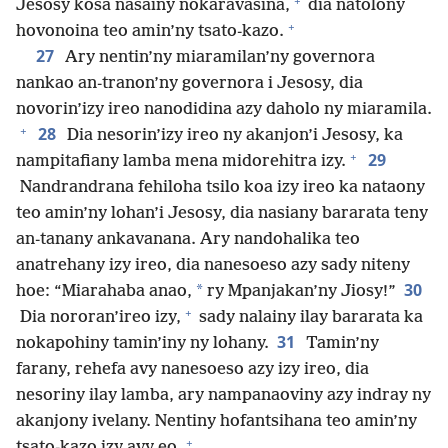
+
Jesosy kosa nasainy nokaravasina,
dia natolony
+
hovonoina teo amin’ny tsato-kazo.
27
Ary nentin’ny miaramilan’ny governora
nankao an-tranon’ny governora i Jesosy, dia
novorin’izy ireo nanodidina azy daholo ny miaramila.
+
28
Dia nesorin’izy ireo ny akanjon’i Jesosy, ka
+
29
nampitafiany lamba mena midorehitra izy.
Nandrandrana fehiloha tsilo koa izy ireo ka nataony
teo amin’ny lohan’i Jesosy, dia nasiany bararata teny
an-tanany ankavanana. Ary nandohalika teo
anatrehany izy ireo, dia nanesoeso azy sady niteny
30
*
hoe: “Miarahaba anao,
ry Mpanjakan’ny Jiosy!”
+
Dia nororan’ireo izy,
sady nalainy ilay bararata ka
31
nokapohiny tamin’iny ny lohany.
Tamin’ny
farany, rehefa avy nanesoeso azy izy ireo, dia
nesoriny ilay lamba, ary nampanaoviny azy indray ny
akanjony ivelany. Nentiny hofantsihana teo amin’ny
+
tsato-kazo izy avy eo.