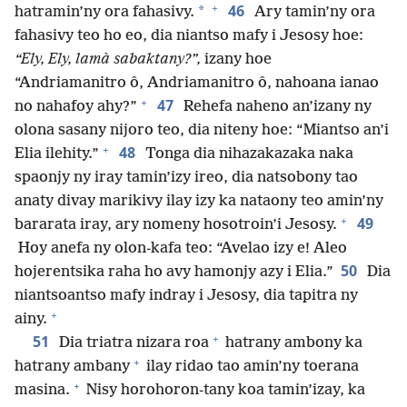
+
46
*
hatramin’ny ora fahasivy.
Ary tamin’ny ora
fahasivy teo ho eo, dia niantso mafy i Jesosy hoe:
“Ely, Ely, lamà sabaktany?”,
izany hoe
“Andriamanitro ô, Andriamanitro ô, nahoana ianao
+
47
no nahafoy ahy?”
Rehefa naheno an’izany ny
olona sasany nijoro teo, dia niteny hoe: “Miantso an’i
+
48
Elia ilehity.”
Tonga dia nihazakazaka naka
spaonjy ny iray tamin’izy ireo, dia natsobony tao
anaty divay marikivy ilay izy ka nataony teo amin’ny
+
49
bararata iray, ary nomeny hosotroin’i Jesosy.
Hoy anefa ny olon-kafa teo: “Avelao izy e! Aleo
50
hojerentsika raha ho avy hamonjy azy i Elia.”
Dia
niantsoantso mafy indray i Jesosy, dia tapitra ny
+
ainy.
+
51
Dia triatra nizara roa
hatrany ambony ka
+
hatrany ambany
ilay ridao tao amin’ny toerana
+
masina.
Nisy horohoron-tany koa tamin’izay, ka