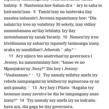
+
8
bahiny.
Nantsoina hoe Sahan-dra
àry io saha io
9
hatramin’izao.
Tamin’izay no tanteraka ilay
nasaina nolazain’i Jeremia mpaminany hoe: “Dia
nalain’izy ireo ny volafotsy 30 sekely, izay vidiny
nanombanana an’ilay lehilahy. Izy ilay
10
notombanan’ny zanak’Israely.
Nomen’izy ireo
hividianana ny sahan’ny mpanefy tanimanga izany,
+
*
araka ny nandidian’i Jehovah
ahy.”
11
Ary nijoro teo anatrehan’ny governora i
Jesosy, ka nanontaniany hoe: “Ianao ve no
Mpanjakan’ny Jiosy?” Dia hoy i Jesosy:
+
12
“Voalazanao.”
Tsy namaly mihitsy anefa izy
rehefa nampangain’ny lehiben’ny mpisorona sy ny
+
13
anti-panahy.
Ary hoy i Pilato: “Angaha tsy
henonao izany zavatra be dia be iampangany anao
14
izany?”
Tsy namaly azy anefa izy na indraim-
bava aza, dia gaga be ilay governora.