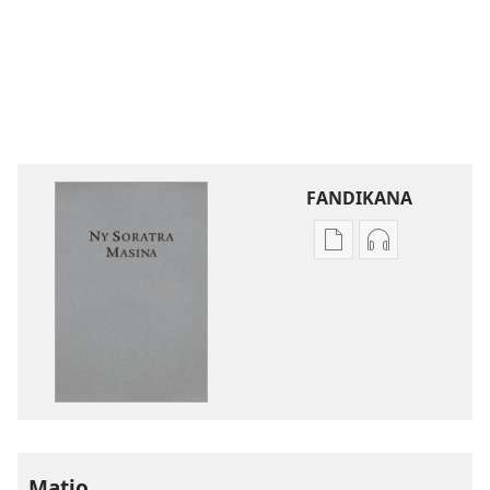
FANDIKANA
Fandikana
Fandikana
boky
raki-
Ny
peo
Soratra
Ny
Masina
Soratra
—
Masina
Fandikan-
—
tenin’ny
Fandikan-
Tontolo
tenin’ny
Matio
Vaovao
Tontolo