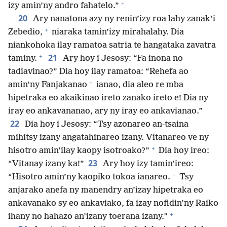
+
izy amin’ny andro fahatelo.”
20
Ary nanatona azy ny renin’izy roa lahy zanak’i
+
Zebedio,
niaraka tamin’izy mirahalahy. Dia
niankohoka ilay ramatoa satria te hangataka zavatra
+
21
taminy.
Ary hoy i Jesosy: “Fa inona no
tadiavinao?” Dia hoy ilay ramatoa: “Rehefa ao
+
amin’ny Fanjakanao
ianao, dia aleo re mba
hipetraka eo akaikinao ireto zanako ireto e! Dia ny
iray eo ankavananao, ary ny iray eo ankavianao.”
22
Dia hoy i Jesosy: “Tsy azonareo an-tsaina
mihitsy izany angatahinareo izany. Vitanareo ve ny
+
hisotro amin’ilay kaopy isotroako?”
Dia hoy ireo:
23
“Vitanay izany ka!”
Ary hoy izy tamin’ireo:
+
“Hisotro amin’ny kaopiko tokoa ianareo.
Tsy
anjarako anefa ny manendry an’izay hipetraka eo
ankavanako sy eo ankaviako, fa izay nofidin’ny Raiko
+
ihany no hahazo an’izany toerana izany.”