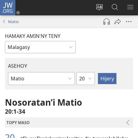
JW.ORG
Hiditra
(manokatra
Hiova
Fikaroha
HA
rohy)
fiteny
ato
Matio
Amin’ny
JW.ORG
HAMAKY AMIN'NY TENY
ASEHOY
Toko
Boky
ao
Amin’ny
Nosoratan’i Matio
Baiboly
20:1-34
TOPY MASO
20