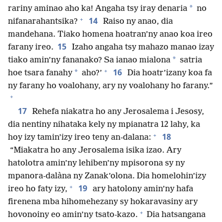
*
rariny aminao aho ka! Angaha tsy iray denaria
no
+
14
nifanarahantsika?
Raiso ny anao, dia
mandehana. Tiako homena hoatran’ny anao koa ireo
15
farany ireo.
Izaho angaha tsy mahazo manao izay
*
tiako amin’ny fananako? Sa ianao mialona
satria
+
16
*
hoe tsara fanahy
aho?’
Dia hoatr’izany koa fa
ny farany ho voalohany, ary ny voalohany ho farany.”
+
17
Rehefa niakatra ho any Jerosalema i Jesosy,
dia nentiny nihataka kely ny mpianatra 12 lahy, ka
+
18
hoy izy tamin’izy ireo teny an-dalana:
“Miakatra ho any Jerosalema isika izao. Ary
hatolotra amin’ny lehiben’ny mpisorona sy ny
mpanora-dalàna ny Zanak’olona. Dia homelohin’izy
+
19
ireo ho faty izy,
ary hatolony amin’ny hafa
firenena mba hihomehezany sy hokaravasiny ary
+
hovonoiny eo amin’ny tsato-kazo.
Dia hatsangana