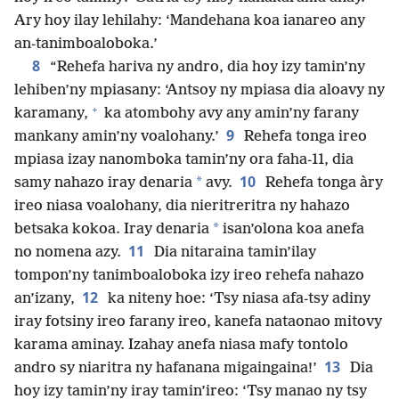
Ary hoy ilay lehilahy: ‘Mandehana koa ianareo any
an-tanimboaloboka.’
8
“Rehefa hariva ny andro, dia hoy izy tamin’ny
lehiben’ny mpiasany: ‘Antsoy ny mpiasa dia aloavy ny
+
karamany,
ka atombohy avy any amin’ny farany
9
mankany amin’ny voalohany.’
Rehefa tonga ireo
mpiasa izay nanomboka tamin’ny ora faha-11, dia
10
*
samy nahazo iray denaria
avy.
Rehefa tonga àry
ireo niasa voalohany, dia nieritreritra ny hahazo
*
betsaka kokoa. Iray denaria
isan’olona koa anefa
11
no nomena azy.
Dia nitaraina tamin’ilay
tompon’ny tanimboaloboka izy ireo rehefa nahazo
12
an’izany,
ka niteny hoe: ‘Tsy niasa afa-tsy adiny
iray fotsiny ireo farany ireo, kanefa nataonao mitovy
karama aminay. Izahay anefa niasa mafy tontolo
13
andro sy niaritra ny hafanana migaingaina!’
Dia
hoy izy tamin’ny iray tamin’ireo: ‘Tsy manao ny tsy