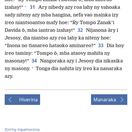
+
31
izahay!”
Ary nibedy azy roa lahy ny vahoaka
sady niteny azy mba hangina, nefa vao mainka izy
ireo niantsoantso mafy hoe: “Ry Tompo Zanak’i
32
Davida ô, mba iantrao izahay!”
Nijanona àry i
Jesosy, dia niantso azy roa lahy ka niteny hoe:
33
“Inona no tianareo hataoko aminareo?”
Dia hoy
ireo taminy: “Tompo ô, mba ataovy mahita ny
34
masonay!”
Nangoraka azy i Jesosy dia nikasika
+
ny masony.
Tonga dia nahita izy ireo ka nanaraka
azy.
Hiverina
Manaraka
Zon’ny mpamorona