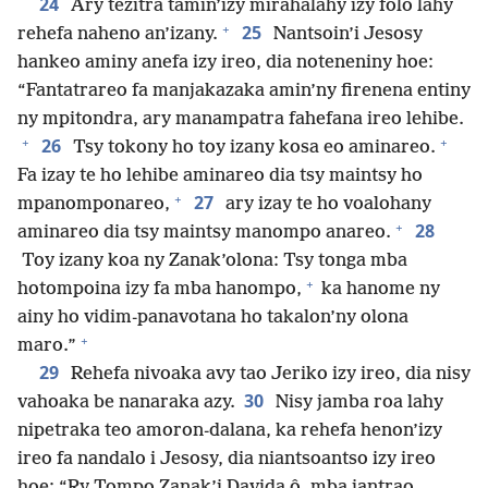
24
Ary tezitra tamin’izy mirahalahy izy folo lahy
+
25
rehefa naheno an’izany.
Nantsoin’i Jesosy
hankeo aminy anefa izy ireo, dia noteneniny hoe:
“Fantatrareo fa manjakazaka amin’ny firenena entiny
ny mpitondra, ary manampatra fahefana ireo lehibe.
+
+
26
Tsy tokony ho toy izany kosa eo aminareo.
Fa izay te ho lehibe aminareo dia tsy maintsy ho
+
27
mpanomponareo,
ary izay te ho voalohany
+
28
aminareo dia tsy maintsy manompo anareo.
Toy izany koa ny Zanak’olona: Tsy tonga mba
+
hotompoina izy fa mba hanompo,
ka hanome ny
ainy ho vidim-panavotana ho takalon’ny olona
+
maro.”
29
Rehefa nivoaka avy tao Jeriko izy ireo, dia nisy
30
vahoaka be nanaraka azy.
Nisy jamba roa lahy
nipetraka teo amoron-dalana, ka rehefa henon’izy
ireo fa nandalo i Jesosy, dia niantsoantso izy ireo
hoe: “Ry Tompo Zanak’i Davida ô, mba iantrao