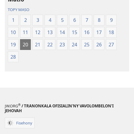
(Nohavaozina
Vaovao
TOPY MASO
2021)
(Nohavaozin
1
2
3
4
5
6
7
8
9
2021)
10
11
12
13
14
15
16
17
18
19
20
21
22
23
24
25
26
27
28
®
JW.ORG
/ TRANONKALA OFISIALIN’NY VAVOLOMBELON’I
JEHOVAH
Fisehony