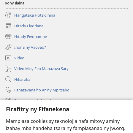
Rohy Ilaina
Hangataka Hotsidihina
Hitady Fivoriana
(manokatra
rohy)
Hitady Fivoriambe
(manokatra
rohy)
Inona ny Vaovao?
Video
Video Misy Feo Manazava Sary
Hikaroka
Fanazavana ho An’ny Mpitsabo
Fanazavana Ankapobeny
Firafitry ny Fifanekena
Fanampiana
Mampiasa cookies sy teknolojia hafa mitovy aminy
Fanomezana
izahay mba handeha tsara ny fampiasanao ny jw.org.
(manokatra