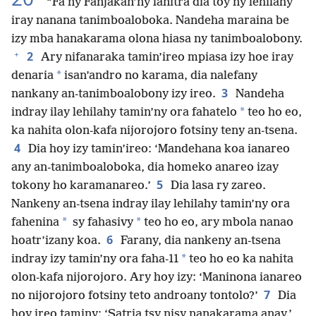
“Fa ny Fanjakan’ny lanitra dia toy ny lehilahy
iray nanana tanimboaloboka. Nandeha maraina be
izy mba hanakarama olona hiasa ny tanimboalobony.
+
2
Ary nifanaraka tamin’ireo mpiasa izy hoe iray
*
denaria
isan’andro no karama, dia nalefany
3
nankany an-tanimboalobony izy ireo.
Nandeha
*
indray ilay lehilahy tamin’ny ora fahatelo
teo ho eo,
ka nahita olon-kafa nijorojoro fotsiny teny an-tsena.
4
Dia hoy izy tamin’ireo: ‘Mandehana koa ianareo
any an-tanimboaloboka, dia homeko anareo izay
5
tokony ho karamanareo.’
Dia lasa ry zareo.
Nankeny an-tsena indray ilay lehilahy tamin’ny ora
*
*
fahenina
sy fahasivy
teo ho eo, ary mbola nanao
6
hoatr’izany koa.
Farany, dia nankeny an-tsena
*
indray izy tamin’ny ora faha-11
teo ho eo ka nahita
olon-kafa nijorojoro. Ary hoy izy: ‘Maninona ianareo
7
no nijorojoro fotsiny teto androany tontolo?’
Dia
hoy ireo taminy: ‘Satria tsy nisy nanakarama anay.’