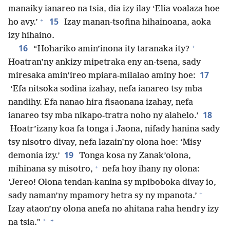
manaiky ianareo na tsia, dia izy ilay ‘Elia voalaza hoe
+
15
ho avy.’
Izay manan-tsofina hihainoana, aoka
izy hihaino.
+
16
“Hohariko amin’inona ity taranaka ity?
Hoatran’ny ankizy mipetraka eny an-tsena, sady
17
miresaka amin’ireo mpiara-milalao aminy hoe:
‘Efa nitsoka sodina izahay, nefa ianareo tsy mba
nandihy. Efa nanao hira fisaonana izahay, nefa
18
ianareo tsy mba nikapo-tratra noho ny alahelo.’
Hoatr’izany koa fa tonga i Jaona, nifady hanina sady
tsy nisotro divay, nefa lazain’ny olona hoe: ‘Misy
19
demonia izy.’
Tonga kosa ny Zanak’olona,
+
mihinana sy misotro,
nefa hoy ihany ny olona:
‘Jereo! Olona tendan-kanina sy mpiboboka divay io,
+
sady naman’ny mpamory hetra sy ny mpanota.’
Izay ataon’ny olona anefa no ahitana raha hendry izy
+
*
na tsia.”