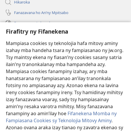
Hikaroka
Fanazavana ho An’ny Mpitsabo
Fanazavana Ankapobeny
Firafitry ny Fifanekena
Fanampiana
Mampiasa cookies sy teknolojia hafa mitovy aminy
Fanomezana
izahay mba handeha tsara ny fampiasanao ny jw.org.
(manokatra
rohy)
Tsy maintsy ekena ny fiasan’ny cookies sasany satria
ilain’ny tranonkalanay mba hampandeha azy.
FITEHIRIZAM-BOKIN’NY Vavolombelon’i Jehovah
(manokatra
Mampiasa cookies fanampiny izahay, ary mba
rohy)
®
JW Hub
hanatsarana ny fampiasanao an’ilay tranonkala
(manokatra
fotsiny no ampiasanay azy. Azonao ekena na lavina
rohy)
®
JW Library
ireny cookies fanampiny ireny. Tsy hamidinay mihitsy
izay fanazavana voaray, sady tsy hampiasainay
®
Watchtower Library
amin’ny resaka varotra mihitsy. Misy fanazavana
fanampiny ao amin’ilay hoe
Fifanekena Momba ny
Fampiasana Cookies sy Teknolojia Mitovy Aminy
.
Azonao ovana araka izay tianao ny zavatra ekenao sy