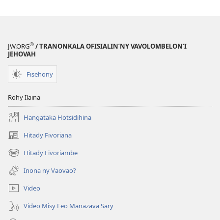
®
JW.ORG
/ TRANONKALA OFISIALIN’NY VAVOLOMBELON’I
JEHOVAH
Fisehony
Rohy Ilaina
Hangataka Hotsidihina
Hitady Fivoriana
(manokatra
rohy)
Hitady Fivoriambe
(manokatra
rohy)
Inona ny Vaovao?
Video
Video Misy Feo Manazava Sary