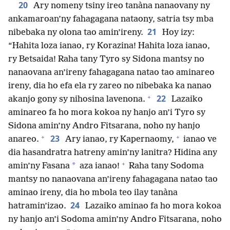
20
Ary nomeny tsiny ireo tanàna nanaovany ny
ankamaroan’ny fahagagana nataony, satria tsy mba
21
nibebaka ny olona tao amin’ireny.
Hoy izy:
“Hahita loza ianao, ry Korazina! Hahita loza ianao,
ry Betsaida! Raha tany Tyro sy Sidona mantsy no
nanaovana an’ireny fahagagana natao tao aminareo
ireny, dia ho efa ela ry zareo no nibebaka ka nanao
+
22
akanjo gony sy nihosina lavenona.
Lazaiko
aminareo fa ho mora kokoa ny hanjo an’i Tyro sy
Sidona amin’ny Andro Fitsarana, noho ny hanjo
+
+
23
anareo.
Ary ianao, ry Kapernaomy,
ianao ve
dia hasandratra hatreny amin’ny lanitra? Hidina any
+
*
amin’ny Fasana
aza ianao!
Raha tany Sodoma
mantsy no nanaovana an’ireny fahagagana natao tao
aminao ireny, dia ho mbola teo ilay tanàna
24
hatramin’izao.
Lazaiko aminao fa ho mora kokoa
ny hanjo an’i Sodoma amin’ny Andro Fitsarana, noho