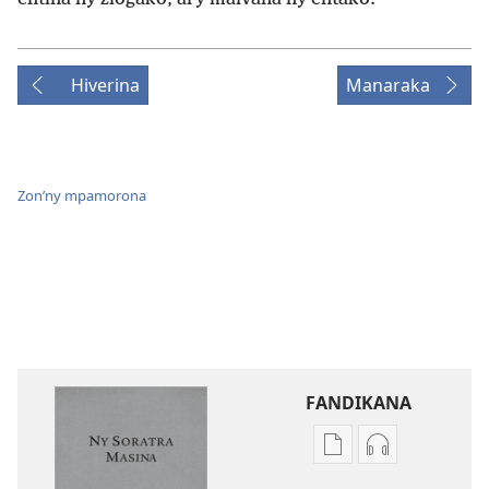
Hiverina
Manaraka
Zon’ny mpamorona
FANDIKANA
Fandikana
Fandikana
boky
raki-