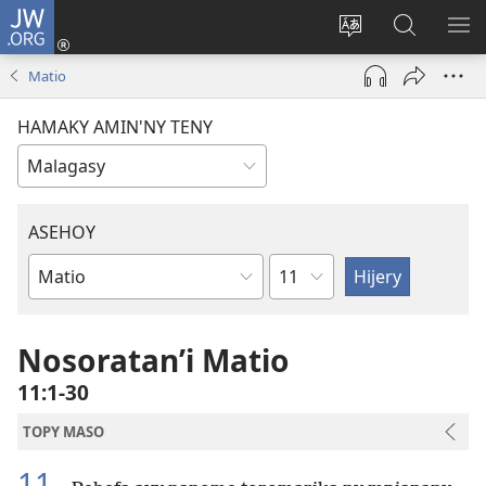
JW.ORG
Hiditra
(manokatra
Hiova
Fikaroha
HA
rohy)
fiteny
ato
Matio
Amin’ny
JW.ORG
HAMAKY AMIN'NY TENY
ASEHOY
Toko
Boky
ao
Amin’ny
Nosoratan’i Matio
Baiboly
11:1-30
TOPY MASO
11