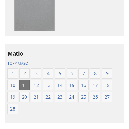
Ny
peo
Soratra
Ny
Masina
Soratra
—
Masina
Fandikan-
—
tenin’ny
Fandikan-
Tontolo
tenin’ny
Matio
Vaovao
Tontolo
(Nohavaozina
Vaovao
TOPY MASO
2021)
(Nohavaozin
1
2
3
4
5
6
7
8
9
2021)
10
11
12
13
14
15
16
17
18
19
20
21
22
23
24
25
26
27
28