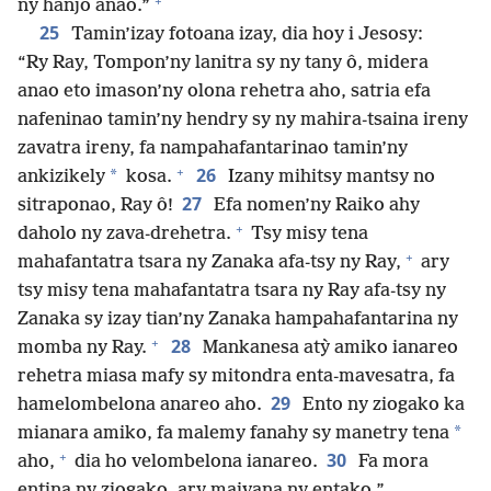
+
ny hanjo anao.”
25
Tamin’izay fotoana izay, dia hoy i Jesosy:
“Ry Ray, Tompon’ny lanitra sy ny tany ô, midera
anao eto imason’ny olona rehetra aho, satria efa
nafeninao tamin’ny hendry sy ny mahira-tsaina ireny
zavatra ireny, fa nampahafantarinao tamin’ny
+
26
*
ankizikely
kosa.
Izany mihitsy mantsy no
27
sitraponao, Ray ô!
Efa nomen’ny Raiko ahy
+
daholo ny zava-drehetra.
Tsy misy tena
+
mahafantatra tsara ny Zanaka afa-tsy ny Ray,
ary
tsy misy tena mahafantatra tsara ny Ray afa-tsy ny
Zanaka sy izay tian’ny Zanaka hampahafantarina ny
+
28
momba ny Ray.
Mankanesa atỳ amiko ianareo
rehetra miasa mafy sy mitondra enta-mavesatra, fa
29
hamelombelona anareo aho.
Ento ny ziogako ka
*
mianara amiko, fa malemy fanahy sy manetry tena
+
30
aho,
dia ho velombelona ianareo.
Fa mora
entina ny ziogako, ary maivana ny entako.”