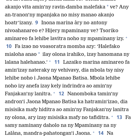
*
akanjo vita amin’ny ravin-damba malefaka
ve? Any
an-tranon’ny mpanjaka no misy manao akanjo
9
hoatr’izany.
Inona marina àry no antony
nivoahanareo e? Hijery mpaminany ve? Tsoriko
+
aminareo fa lehibe lavitra noho ny mpaminany izy.
10
Fa izao no voasoratra momba azy: ‘Halefako
*
mialoha anao
ilay olona irahiko, izay hanomana ny
+
11
lalana halehanao.’
Lazaiko marina aminareo fa
amin’izay nateraky ny vehivavy, dia mbola tsy nisy
lehibe noho i Jaona Mpanao Batisa. Mbola lehibe
noho izy anefa izay kely indrindra ao amin’ny
+
12
Fanjakan’ny lanitra.
Nanomboka tamin’ny
andron’i Jaona Mpanao Batisa ka hatramin’izao, dia
misisika mafy hiditra ao amin’ny Fanjakan’ny lanitra
+
13
ny olona, ary izay misisika mafy no tafiditra.
Fa
samy naminany daholo na ny Mpaminany na ny
+
14
Lalàna, mandra-pahatongan’i Jaona.
Na