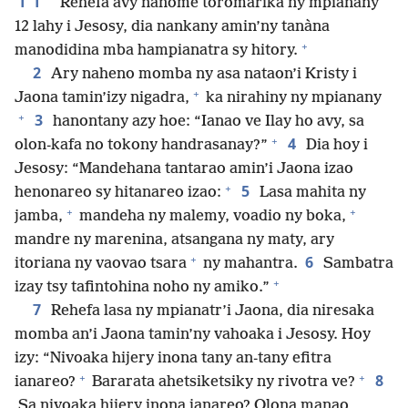
Rehefa avy nanome toromarika ny mpianany
12 lahy i Jesosy, dia nankany amin’ny tanàna
+
manodidina mba hampianatra sy hitory.
2
Ary naheno momba ny asa nataon’i Kristy i
+
Jaona tamin’izy nigadra,
ka nirahiny ny mpianany
+
3
hanontany azy hoe: “Ianao ve Ilay ho avy, sa
+
4
olon-kafa no tokony handrasanay?”
Dia hoy i
Jesosy: “Mandehana tantarao amin’i Jaona izao
+
5
henonareo sy hitanareo izao:
Lasa mahita ny
+
+
jamba,
mandeha ny malemy, voadio ny boka,
mandre ny marenina, atsangana ny maty, ary
+
6
itoriana ny vaovao tsara
ny mahantra.
Sambatra
+
izay tsy tafintohina noho ny amiko.”
7
Rehefa lasa ny mpianatr’i Jaona, dia niresaka
momba an’i Jaona tamin’ny vahoaka i Jesosy. Hoy
izy: “Nivoaka hijery inona tany an-tany efitra
+
+
8
ianareo?
Bararata ahetsiketsiky ny rivotra ve?
Sa nivoaka hijery inona ianareo? Olona manao