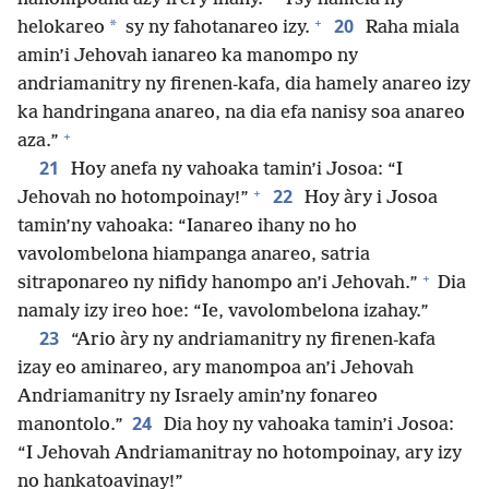
+
20
*
helokareo
sy ny fahotanareo izy.
Raha miala
amin’i Jehovah ianareo ka manompo ny
andriamanitry ny firenen-kafa, dia hamely anareo izy
ka handringana anareo, na dia efa nanisy soa anareo
+
aza.”
21
Hoy anefa ny vahoaka tamin’i Josoa: “I
+
22
Jehovah no hotompoinay!”
Hoy àry i Josoa
tamin’ny vahoaka: “Ianareo ihany no ho
vavolombelona hiampanga anareo, satria
+
sitraponareo ny nifidy hanompo an’i Jehovah.”
Dia
namaly izy ireo hoe: “Ie, vavolombelona izahay.”
23
“Ario àry ny andriamanitry ny firenen-kafa
izay eo aminareo, ary manompoa an’i Jehovah
Andriamanitry ny Israely amin’ny fonareo
24
manontolo.”
Dia hoy ny vahoaka tamin’i Josoa:
“I Jehovah Andriamanitray no hotompoinay, ary izy
no hankatoavinay!”