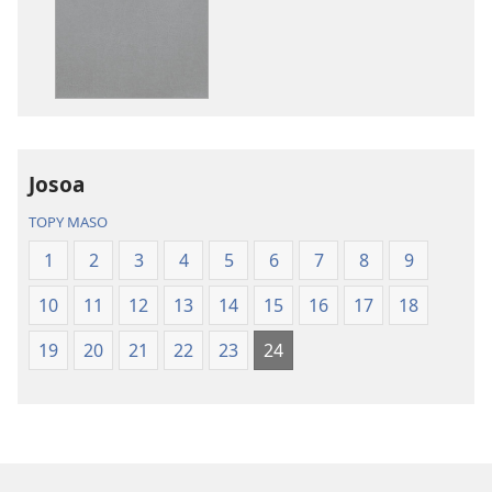
Ny
peo
Soratra
Ny
Masina
Soratra
—
Masina
Fandikan-
—
tenin’ny
Fandikan-
Tontolo
tenin’ny
Josoa
Vaovao
Tontolo
(Nohavaozina
Vaovao
TOPY MASO
2021)
(Nohavaozin
1
2
3
4
5
6
7
8
9
2021)
10
11
12
13
14
15
16
17
18
19
20
21
22
23
24