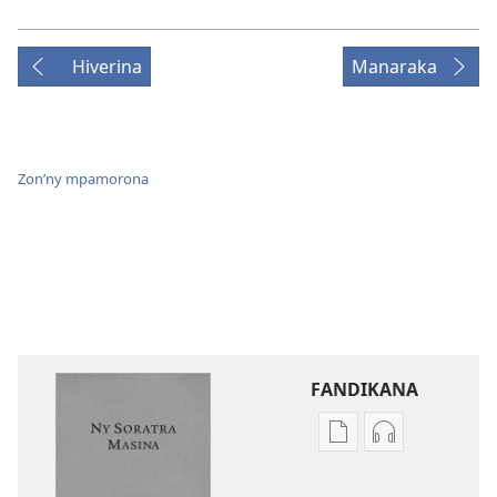
Hiverina
Manaraka
Zon’ny mpamorona
FANDIKANA
Fandikana
Fandikana
boky
raki-