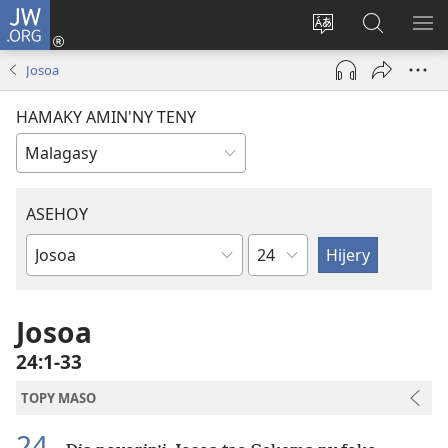
JW.ORG
Hiditra
(manokatra
Hiova
Fikaroha
HA
rohy)
fiteny
ato
Josoa
Amin’ny
JW.ORG
HAMAKY AMIN'NY TENY
ASEHOY
Toko
Boky
ao
Amin’ny
Josoa
Baiboly
24:1-33
TOPY MASO
24