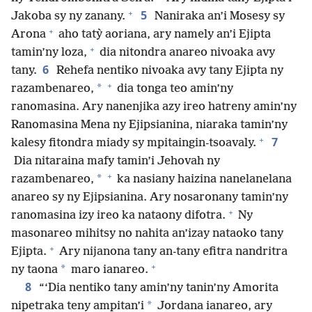
+
5
Jakoba sy ny zanany.
Naniraka an’i Mosesy sy
+
Arona
aho tatỳ aoriana, ary namely an’i Ejipta
+
tamin’ny loza,
dia nitondra anareo nivoaka avy
6
tany.
Rehefa nentiko nivoaka avy tany Ejipta ny
+
*
razambenareo,
dia tonga teo amin’ny
ranomasina. Ary nanenjika azy ireo hatreny amin’ny
Ranomasina Mena ny Ejipsianina, niaraka tamin’ny
+
7
kalesy fitondra miady sy mpitaingin-tsoavaly.
Dia nitaraina mafy tamin’i Jehovah ny
+
*
razambenareo,
ka nasiany haizina nanelanelana
anareo sy ny Ejipsianina. Ary nosaronany tamin’ny
+
ranomasina izy ireo ka nataony difotra.
Ny
masonareo mihitsy no nahita an’izay nataoko tany
+
Ejipta.
Ary nijanona tany an-tany efitra nandritra
+
*
ny taona
maro ianareo.
8
“‘Dia nentiko tany amin’ny tanin’ny Amorita
*
nipetraka teny ampitan’i
Jordana ianareo, ary