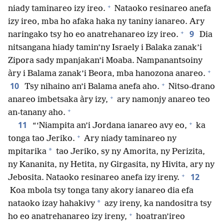
+
niady taminareo izy ireo.
Nataoko resinareo anefa
izy ireo, mba ho afaka haka ny taniny ianareo. Ary
+
9
naringako tsy ho eo anatrehanareo izy ireo.
Dia
nitsangana hiady tamin’ny Israely i Balaka zanak’i
Zipora sady mpanjakan’i Moaba. Nampanantsoiny
+
àry i Balama zanak’i Beora, mba hanozona anareo.
+
10
Tsy nihaino an’i Balama anefa aho.
Nitso-drano
+
anareo imbetsaka àry izy,
ary namonjy anareo teo
+
an-tanany aho.
+
11
“‘Niampita an’i Jordana ianareo avy eo,
ka
+
tonga tao Jeriko.
Ary niady taminareo ny
*
mpitarika
tao Jeriko, sy ny Amorita, ny Perizita,
ny Kananita, ny Hetita, ny Girgasita, ny Hivita, ary ny
+
12
Jebosita. Nataoko resinareo anefa izy ireny.
Koa mbola tsy tonga tany akory ianareo dia efa
*
nataoko izay hahakivy
azy ireny, ka nandositra tsy
+
ho eo anatrehanareo izy ireny,
hoatran’ireo