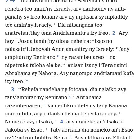
Dia novorin’i Josoa tao Sekema ny foko
rehetra teo amin’ny Israely, ary nantsoiny ny anti-
panahy sy ireo lohany ary ny mpitsara sy mpiadidy
+
teo amin’ny Israely.
Dia nitsangana teo
2
anatrehan’ilay tena Andriamanitra izy ireo.
Ary
hoy i Josoa tamin’ny olona rehetra: “Izao no
nolazain’i Jehovah Andriamanitry ny Israely: ‘Tany
+
*
ampitan’ny Renirano
ny razambenareo
no
+
nipetraka taloha ela be,
anisan’izany i Tera rain’i
Abrahama sy Nahora. Ary nanompo andriamani-kafa
+
izy ireo.
3
“‘Rehefa nandeha ny fotoana, dia nalaiko avy
*
tany ampitan’ny Renirano
i Abrahama
+
razambenareo,
ka nentiko nitety ny tany Kanana
+
manontolo, ary nataoko be dia be ny taranany.
+
4
Nomeko azy i Isaka,
ary nomeko an’i Isaka i
+
Jakoba sy Esao.
Tatỳ aoriana dia nomeko an’i Esao
+
ny Tendrombohitra Seira.
Ary nidina tany Ejipta i