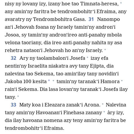
+
nisy ny lovany izy, izany hoe tao Timnata-heresa,
any amin’ny faritra be tendrombohitr’i Efraima, any
31
avaratry ny Tendrombohitra Gasa.
Nanompo
an’i Jehovah foana ny Israely tamin’ny andron’i
Josoa, sy tamin’ny andron’ireo anti-panahy mbola
velona taoriany, dia ireo anti-panahy nahita ny asa
+
rehetra nataon’i Jehovah ho an’ny Israely.
+
32
Ary ny taolambalon’i Josefa
izay efa
nentin’ny Israelita niakatra avy tany Ejipta, dia
nalevina tao Sekema, tao amin’ilay tany novidin’i
+
+
*
Jakoba 100 kesita
tamin’ny taranak’i Hamora
rain’i Sekema. Dia lasa lovan’ny taranak’i Josefa ilay
+
tany.
+
33
Maty koa i Eleazara zanak’i Arona.
Nalevina
+
tany amin’ny Havoanan’i Finehasa zanany
àry izy,
dia ilay havoana nomena azy teny amin’ny faritra be
tendrombohitr’i Efraima.