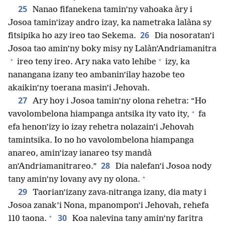
25
Nanao fifanekena tamin’ny vahoaka àry i
Josoa tamin’izay andro izay, ka nametraka lalàna sy
26
fitsipika ho azy ireo tao Sekema.
Dia nosoratan’i
Josoa tao amin’ny boky misy ny Lalàn’Andriamanitra
+
+
ireo teny ireo. Ary naka vato lehibe
izy, ka
nanangana izany teo ambanin’ilay hazobe teo
akaikin’ny toerana masin’i Jehovah.
27
Ary hoy i Josoa tamin’ny olona rehetra: “Ho
+
vavolombelona hiampanga antsika ity vato ity,
fa
efa henon’izy io izay rehetra nolazain’i Jehovah
tamintsika. Io no ho vavolombelona hiampanga
anareo, amin’izay ianareo tsy mandà
28
an’Andriamanitrareo.”
Dia nalefan’i Josoa nody
+
tany amin’ny lovany avy ny olona.
29
Taorian’izany zava-nitranga izany, dia maty i
Josoa zanak’i Nona, mpanompon’i Jehovah, rehefa
+
30
110 taona.
Koa nalevina tany amin’ny faritra