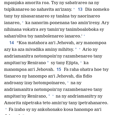
mpanjaka amorita roa. Tsy ny sabatrareo na ny
+
13
tsipìkanareo no nahavita an’izany.
Dia nomeko
tany tsy nisasaranareo sy tanàna tsy naorinareo
+
ianareo,
ka nanorim-ponenana tao amin’ireny. Ary
nihinana vokatra avy tamin’ny tanimboaloboka sy
+
sahan’oliva tsy nambolenareo ianareo.’
14
“Koa matahora an’i Jehovah, ary manompoa
+
*
azy ka aza mivadika aminy mihitsy.
Ario ny
andriamanitra notompoin’ny razambenareo tany
+
*
ampitan’ny Renirano
sy tany Ejipta,
ka
15
manompoa an’i Jehovah.
Fa raha ohatra hoe tsy
tianareo ny hanompo an’i Jehovah, dia fidio
+
androany izay hotompoinareo,
na ny
andriamanitra notompoin’ny razambenareo tany
+
*
ampitan’ny Renirano,
na ny andriamanitry ny
Amorita nipetraka teto amin’ny tany ipetrahanareo.
+
Fa izaho sy ny ankohonako kosa hanompo an’i