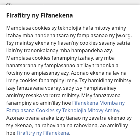
Fanazavana Ankapobeny
Firafitry ny Fifanekena
Fanampiana
Mampiasa cookies sy teknolojia hafa mitovy aminy
Fanomezana
izahay mba handeha tsara ny fampiasanao ny jw.org.
(manokatra
rohy)
Tsy maintsy ekena ny fiasan’ny cookies sasany satria
ilain’ny tranonkalanay mba hampandeha azy.
FITEHIRIZAM-BOKIN’NY Vavolombelon’i Jehovah
(manokatra
Mampiasa cookies fanampiny izahay, ary mba
rohy)
®
JW Hub
hanatsarana ny fampiasanao an’ilay tranonkala
(manokatra
fotsiny no ampiasanay azy. Azonao ekena na lavina
rohy)
®
JW Library
ireny cookies fanampiny ireny. Tsy hamidinay mihitsy
izay fanazavana voaray, sady tsy hampiasainay
®
Watchtower Library
amin’ny resaka varotra mihitsy. Misy fanazavana
fanampiny ao amin’ilay hoe
Fifanekena Momba ny
Fampiasana Cookies sy Teknolojia Mitovy Aminy
.
Azonao ovana araka izay tianao ny zavatra ekenao sy
tsy ekenao, na rahoviana na rahoviana, ao amin’ilay
Copyright
© 2026 Watch Tower Bible and Tract Society of Pennsylvania.
FIFANEKENA
|
FIFANEKENA MOMBA NY TSIAMBARATELO
|
FIRAFITRY
hoe
Firafitry ny Fifanekena
.
A
NY FIFANEKENA