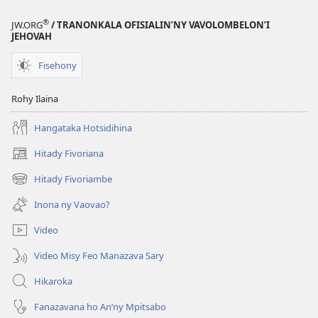
®
JW.ORG
/ TRANONKALA OFISIALIN’NY VAVOLOMBELON’I
JEHOVAH
Fisehony
Rohy Ilaina
Hangataka Hotsidihina
Hitady Fivoriana
(manokatra
rohy)
Hitady Fivoriambe
(manokatra
rohy)
Inona ny Vaovao?
Video
Video Misy Feo Manazava Sary
Hikaroka
Fanazavana ho An’ny Mpitsabo