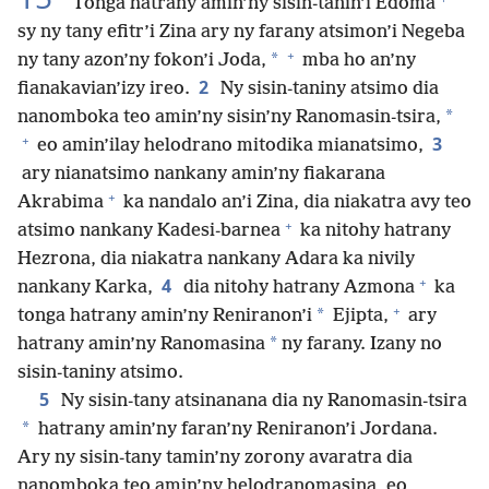
Tonga hatrany amin’ny sisin-tanin’i Edoma
sy ny tany efitr’i Zina ary ny farany atsimon’i Negeba
+
*
ny tany azon’ny fokon’i Joda,
mba ho an’ny
2
fianakavian’izy ireo.
Ny sisin-taniny atsimo dia
*
nanomboka teo amin’ny sisin’ny Ranomasin-tsira,
+
3
eo amin’ilay helodrano mitodika mianatsimo,
ary nianatsimo nankany amin’ny fiakarana
+
Akrabima
ka nandalo an’i Zina, dia niakatra avy teo
+
atsimo nankany Kadesi-barnea
ka nitohy hatrany
Hezrona, dia niakatra nankany Adara ka nivily
+
4
nankany Karka,
dia nitohy hatrany Azmona
ka
+
*
tonga hatrany amin’ny Reniranon’i
Ejipta,
ary
*
hatrany amin’ny Ranomasina
ny farany. Izany no
sisin-taniny atsimo.
5
Ny sisin-tany atsinanana dia ny Ranomasin-tsira
*
hatrany amin’ny faran’ny Reniranon’i Jordana.
Ary ny sisin-tany tamin’ny zorony avaratra dia
nanomboka teo amin’ny helodranomasina, eo