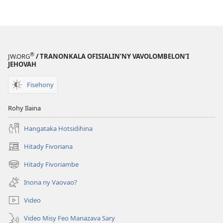
®
JW.ORG
/ TRANONKALA OFISIALIN’NY VAVOLOMBELON’I
JEHOVAH
Fisehony
Rohy Ilaina
Hangataka Hotsidihina
Hitady Fivoriana
(manokatra
rohy)
Hitady Fivoriambe
(manokatra
rohy)
Inona ny Vaovao?
Video
Video Misy Feo Manazava Sary