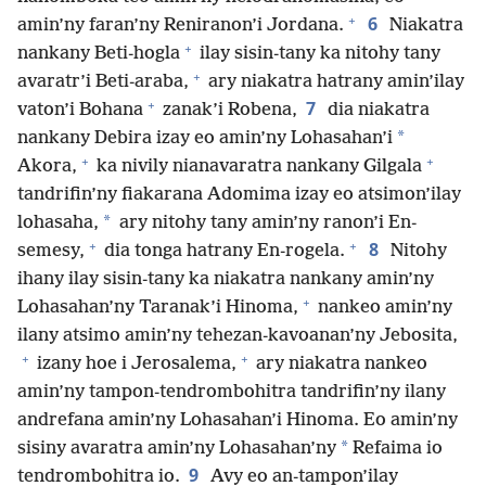
+
6
amin’ny faran’ny Reniranon’i Jordana.
Niakatra
+
nankany Beti-hogla
ilay sisin-tany ka nitohy tany
+
avaratr’i Beti-araba,
ary niakatra hatrany amin’ilay
+
7
vaton’i Bohana
zanak’i Robena,
dia niakatra
*
nankany Debira izay eo amin’ny Lohasahan’i
+
+
Akora,
ka nivily nianavaratra nankany Gilgala
tandrifin’ny fiakarana Adomima izay eo atsimon’ilay
*
lohasaha,
ary nitohy tany amin’ny ranon’i En-
+
+
8
semesy,
dia tonga hatrany En-rogela.
Nitohy
ihany ilay sisin-tany ka niakatra nankany amin’ny
+
Lohasahan’ny Taranak’i Hinoma,
nankeo amin’ny
ilany atsimo amin’ny tehezan-kavoanan’ny Jebosita,
+
+
izany hoe i Jerosalema,
ary niakatra nankeo
amin’ny tampon-tendrombohitra tandrifin’ny ilany
andrefana amin’ny Lohasahan’i Hinoma. Eo amin’ny
*
sisiny avaratra amin’ny Lohasahan’ny
Refaima io
9
tendrombohitra io.
Avy eo an-tampon’ilay