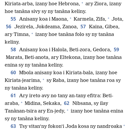
+
Kiriata-arba, izany hoe Hebrona,
ary Ziora, izany
hoe tanàna sivy sy ny tanàna keliny.
+
+
55
Anisany koa i Maona,
Karmela, Zifa,
Jota,
56
57
Jezirela, Jokdeama, Zanoa,
Kaina, Gibea,
+
ary Timna,
izany hoe tanàna folo sy ny tanàna
keliny.
58
59
Anisany koa i Halola, Beti-zora, Gedora,
Marata, Beti-anota, ary Eltekona, izany hoe tanàna
enina sy ny tanàna keliny.
60
Mbola anisany koa i Kiriata-bala, izany hoe
+
Kiriata-jearima,
sy Raba, izany hoe tanàna roa sy
ny tanàna keliny.
61
Ary ireto avy no tany an-tany efitra: Beti-
+
62
araba,
Midina, Sekaka,
Nibsana, sy ilay
+
Tanànan-tsira ary En-jedy,
izany hoe tanàna enina
sy ny tanàna keliny.
+
63
Tsy vitan’ny fokon’i Joda kosa ny nandroaka