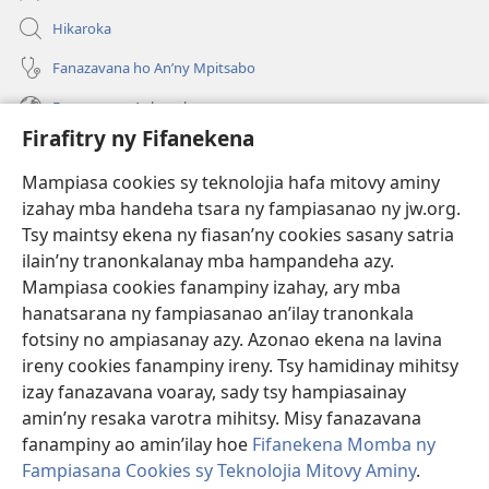
Hikaroka
Fanazavana ho An’ny Mpitsabo
Fanazavana Ankapobeny
Firafitry ny Fifanekena
Fanampiana
Mampiasa cookies sy teknolojia hafa mitovy aminy
Fanomezana
izahay mba handeha tsara ny fampiasanao ny jw.org.
(manokatra
rohy)
Tsy maintsy ekena ny fiasan’ny cookies sasany satria
ilain’ny tranonkalanay mba hampandeha azy.
FITEHIRIZAM-BOKIN’NY Vavolombelon’i Jehovah
(manokatra
Mampiasa cookies fanampiny izahay, ary mba
rohy)
®
JW Hub
hanatsarana ny fampiasanao an’ilay tranonkala
(manokatra
fotsiny no ampiasanay azy. Azonao ekena na lavina
rohy)
®
JW Library
ireny cookies fanampiny ireny. Tsy hamidinay mihitsy
izay fanazavana voaray, sady tsy hampiasainay
®
Watchtower Library
amin’ny resaka varotra mihitsy. Misy fanazavana
fanampiny ao amin’ilay hoe
Fifanekena Momba ny
Fampiasana Cookies sy Teknolojia Mitovy Aminy
.