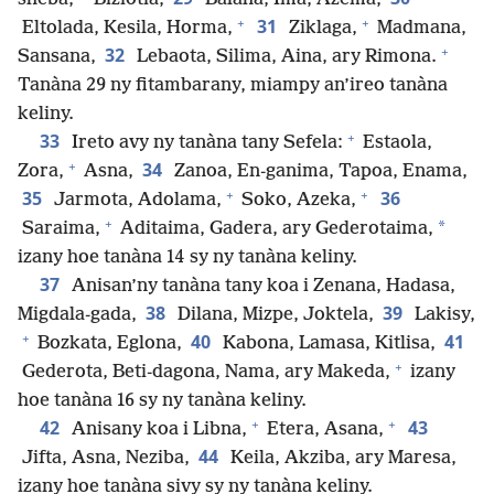
+
+
31
Eltolada, Kesila, Horma,
Ziklaga,
Madmana,
+
32
Sansana,
Lebaota, Silima, Aina, ary Rimona.
Tanàna 29 ny fitambarany, miampy an’ireo tanàna
keliny.
+
33
Ireto avy ny tanàna tany Sefela:
Estaola,
+
34
Zora,
Asna,
Zanoa, En-ganima, Tapoa, Enama,
+
+
35
36
Jarmota, Adolama,
Soko, Azeka,
+
*
Saraima,
Aditaima, Gadera, ary Gederotaima,
izany hoe tanàna 14 sy ny tanàna keliny.
37
Anisan’ny tanàna tany koa i Zenana, Hadasa,
38
39
Migdala-gada,
Dilana, Mizpe, Joktela,
Lakisy,
+
40
41
Bozkata, Eglona,
Kabona, Lamasa, Kitlisa,
+
Gederota, Beti-dagona, Nama, ary Makeda,
izany
hoe tanàna 16 sy ny tanàna keliny.
+
+
42
43
Anisany koa i Libna,
Etera, Asana,
44
Jifta, Asna, Neziba,
Keila, Akziba, ary Maresa,
izany hoe tanàna sivy sy ny tanàna keliny.