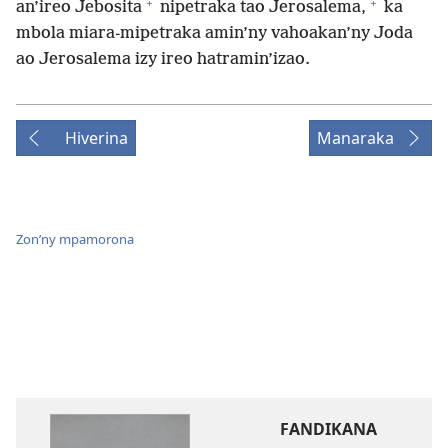
+
+
an’ireo Jebosita
nipetraka tao Jerosalema,
ka
mbola miara-mipetraka amin’ny vahoakan’ny Joda
ao Jerosalema izy ireo hatramin’izao.
Hiverina
Manaraka
Zon’ny mpamorona
FANDIKANA