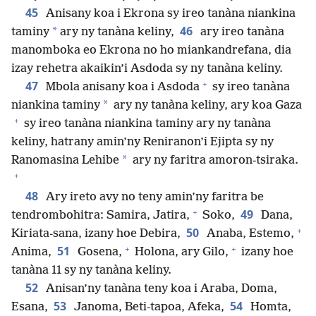
45
Anisany koa i Ekrona sy ireo tanàna niankina
46
*
taminy
ary ny tanàna keliny,
ary ireo tanàna
manomboka eo Ekrona no ho miankandrefana, dia
izay rehetra akaikin’i Asdoda sy ny tanàna keliny.
+
47
Mbola anisany koa i Asdoda
sy ireo tanàna
*
niankina taminy
ary ny tanàna keliny, ary koa Gaza
+
sy ireo tanàna niankina taminy ary ny tanàna
keliny, hatrany amin’ny Reniranon’i Ejipta sy ny
*
Ranomasina Lehibe
ary ny faritra amoron-tsiraka.
+
48
Ary ireto avy no teny amin’ny faritra be
+
49
tendrombohitra: Samira, Jatira,
Soko,
Dana,
+
50
Kiriata-sana, izany hoe Debira,
Anaba, Estemo,
+
+
51
Anima,
Gosena,
Holona, ary Gilo,
izany hoe
tanàna 11 sy ny tanàna keliny.
52
Anisan’ny tanàna teny koa i Araba, Doma,
53
54
Esana,
Janoma, Beti-tapoa, Afeka,
Homta,