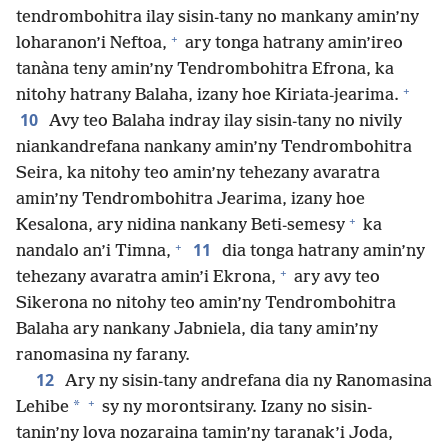
tendrombohitra ilay sisin-tany no mankany amin’ny
+
loharanon’i Neftoa,
ary tonga hatrany amin’ireo
tanàna teny amin’ny Tendrombohitra Efrona, ka
+
nitohy hatrany Balaha, izany hoe Kiriata-jearima.
10
Avy teo Balaha indray ilay sisin-tany no nivily
niankandrefana nankany amin’ny Tendrombohitra
Seira, ka nitohy teo amin’ny tehezany avaratra
amin’ny Tendrombohitra Jearima, izany hoe
+
Kesalona, ary nidina nankany Beti-semesy
ka
+
11
nandalo an’i Timna,
dia tonga hatrany amin’ny
+
tehezany avaratra amin’i Ekrona,
ary avy teo
Sikerona no nitohy teo amin’ny Tendrombohitra
Balaha ary nankany Jabniela, dia tany amin’ny
ranomasina ny farany.
12
Ary ny sisin-tany andrefana dia ny Ranomasina
+
*
Lehibe
sy ny morontsirany. Izany no sisin-
tanin’ny lova nozaraina tamin’ny taranak’i Joda,