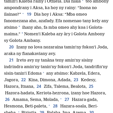
*
tamin’i Kaleba rainy i Otniela. Dia niala
teo ambony
ampondrany i Aksa, ka hoy ny rainy: “Inona no
+
19
ilainao?”
Dia hoy i Aksa: “Mba omeo
fanomezana aho, azafady. Efa nomenao tany kely any
*
atsimo
ihany aho, fa mba omeo ahy koa i Golota-
*
maima.”
Nomen’i Kaleba azy àry i Golota Ambony
sy Golota Ambany.
20
Izany no lova nozaraina tamin’ny fokon’i Joda,
araka ny fianakaviany avy.
21
Ireto avy ny tanàna teny amin’ny sisiny
indrindra amin’ny tanin’ny fokon’i Joda, tandrifin’ny
+
sisin-tanin’i Edoma
any atsimo: Kabzela, Edera,
22
23
Jagora,
Kina, Dimona, Adada,
Kedesy,
24
25
Hazora, Itnana,
Zifa, Talema, Bealota,
Hazora-hadata, Keriota-hezrona, izany hoe Hazora,
+
26
27
Amama, Sema, Molada,
Hazara-gada,
+
28
Hesmona, Beti-paleta,
Hazara-soala, Beri-
+
29
30
sheba,
Biziotia,
Balaha, Ima, Azema,