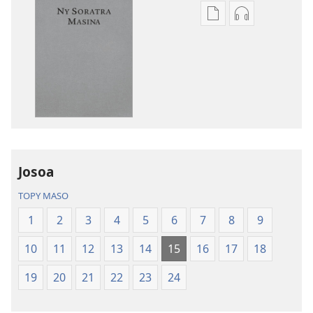
Fandikana
Fandikana
boky
raki-
Ny
peo
Soratra
Ny
Masina
Soratra
—
Masina
Fandikan-
—
tenin’ny
Fandikan-
Tontolo
tenin’ny
Josoa
Vaovao
Tontolo
(Nohavaozina
Vaovao
TOPY MASO
2021)
(Nohavaozin
1
2
3
4
5
6
7
8
9
2021)
10
11
12
13
14
15
16
17
18
19
20
21
22
23
24