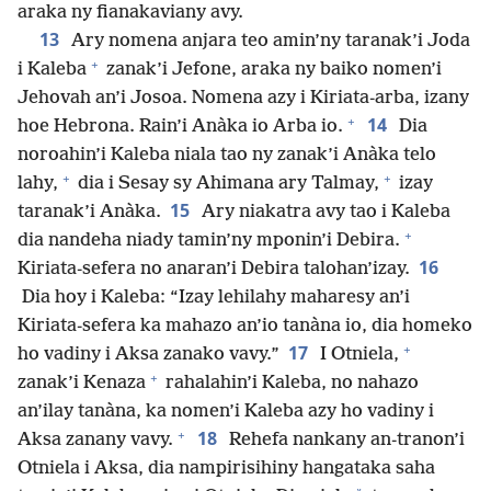
araka ny fianakaviany avy.
13
Ary nomena anjara teo amin’ny taranak’i Joda
+
i Kaleba
zanak’i Jefone, araka ny baiko nomen’i
Jehovah an’i Josoa. Nomena azy i Kiriata-arba, izany
+
14
hoe Hebrona. Rain’i Anàka io Arba io.
Dia
noroahin’i Kaleba niala tao ny zanak’i Anàka telo
+
+
lahy,
dia i Sesay sy Ahimana ary Talmay,
izay
15
taranak’i Anàka.
Ary niakatra avy tao i Kaleba
+
dia nandeha niady tamin’ny mponin’i Debira.
16
Kiriata-sefera no anaran’i Debira talohan’izay.
Dia hoy i Kaleba: “Izay lehilahy maharesy an’i
Kiriata-sefera ka mahazo an’io tanàna io, dia homeko
+
17
ho vadiny i Aksa zanako vavy.”
I Otniela,
+
zanak’i Kenaza
rahalahin’i Kaleba, no nahazo
an’ilay tanàna, ka nomen’i Kaleba azy ho vadiny i
+
18
Aksa zanany vavy.
Rehefa nankany an-tranon’i
Otniela i Aksa, dia nampirisihiny hangataka saha