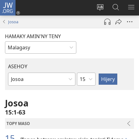
JW.ORG
Hiditra
(manokatra
Hiova
Fikaroha
HA
rohy)
fiteny
ato
Josoa
Amin’ny
JW.ORG
HAMAKY AMIN'NY TENY
ASEHOY
Toko
Boky
ao
Amin’ny
Josoa
Baiboly
15:1-63
TOPY MASO
15
+