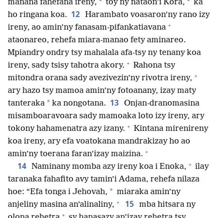
manana fahefana ireny,
toy ny nataon’i Kora,
ka
12
ho ringana koa.
Harambato voasaron’ny rano izy
+
ireny, ao amin’ny fanasam-pifankatiavana
ataonareo, rehefa miara-manao fety aminareo.
Mpiandry ondry tsy mahalala afa-tsy ny tenany koa
+
ireny, sady tsisy tahotra akory.
Rahona tsy
+
mitondra orana sady avezivezin’ny rivotra ireny,
ary hazo tsy mamoa amin’ny fotoanany, izay maty
13
*
tanteraka
ka nongotana.
Onjan-dranomasina
misamboaravoara sady mamoaka loto izy ireny, ary
+
tokony hahamenatra azy izany.
Kintana mirenireny
koa ireny, ary efa voatokana mandrakizay ho ao
+
amin’ny toerana faran’izay maizina.
+
14
Naminany momba azy ireny koa i Enoka,
ilay
taranaka fahafito avy tamin’i Adama, rehefa nilaza
*
hoe: “Efa tonga i Jehovah,
miaraka amin’ny
+
15
anjeliny masina an’alinaliny,
mba hitsara ny
+
olona rehetra
sy hanasazy an’izay rehetra tsy