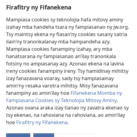
Firafitry ny Fifanekena
Fanampiana
Mampiasa cookies sy teknolojia hafa mitovy aminy
Fanomezana
izahay mba handeha tsara ny fampiasanao ny jw.org.
(manokatra
rohy)
Tsy maintsy ekena ny fiasan’ny cookies sasany satria
ilain’ny tranonkalanay mba hampandeha azy.
FITEHIRIZAM-BOKIN’NY Vavolombelon’i Jehovah
(manokatra
Mampiasa cookies fanampiny izahay, ary mba
rohy)
®
JW Hub
hanatsarana ny fampiasanao an’ilay tranonkala
(manokatra
fotsiny no ampiasanay azy. Azonao ekena na lavina
rohy)
®
JW Library
ireny cookies fanampiny ireny. Tsy hamidinay mihitsy
izay fanazavana voaray, sady tsy hampiasainay
®
Watchtower Library
amin’ny resaka varotra mihitsy. Misy fanazavana
fanampiny ao amin’ilay hoe
Fifanekena Momba ny
Fampiasana Cookies sy Teknolojia Mitovy Aminy
.
Azonao ovana araka izay tianao ny zavatra ekenao sy
tsy ekenao, na rahoviana na rahoviana, ao amin’ilay
Copyright
© 2026 Watch Tower Bible and Tract Society of Pennsylvania.
FIFANEKENA
|
FIFANEKENA MOMBA NY TSIAMBARATELO
|
FIRAFITRY
hoe
Firafitry ny Fifanekena
.
A
NY FIFANEKENA
ny