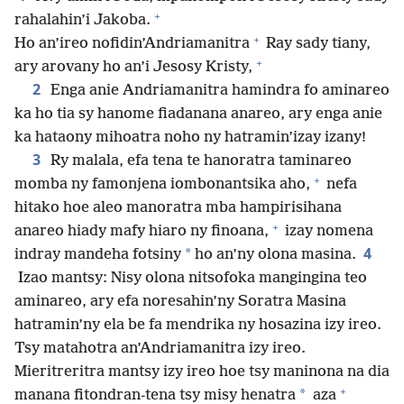
+
rahalahin’i Jakoba.
+
Ho an’ireo nofidin’Andriamanitra
Ray sady tiany,
+
ary arovany ho an’i Jesosy Kristy,
2
Enga anie Andriamanitra hamindra fo aminareo
ka ho tia sy hanome fiadanana anareo, ary enga anie
ka hataony mihoatra noho ny hatramin’izay izany!
3
Ry malala, efa tena te hanoratra taminareo
+
momba ny famonjena iombonantsika aho,
nefa
hitako hoe aleo manoratra mba hampirisihana
+
anareo hiady mafy hiaro ny finoana,
izay nomena
4
*
indray mandeha fotsiny
ho an’ny olona masina.
Izao mantsy: Nisy olona nitsofoka mangingina teo
aminareo, ary efa noresahin’ny Soratra Masina
hatramin’ny ela be fa mendrika ny hosazina izy ireo.
Tsy matahotra an’Andriamanitra izy ireo.
Mieritreritra mantsy izy ireo hoe tsy maninona na dia
+
*
manana fitondran-tena tsy misy henatra
aza