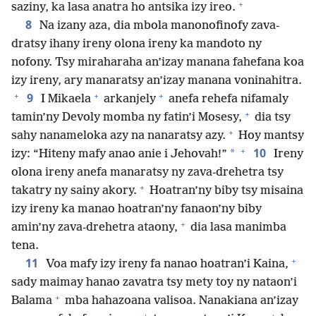
+
saziny, ka lasa anatra ho antsika izy ireo.
8
Na izany aza, dia mbola manonofinofy zava-
dratsy ihany ireny olona ireny ka mandoto ny
nofony. Tsy miraharaha an’izay manana fahefana koa
izy ireny, ary manaratsy an’izay manana voninahitra.
+
+
+
9
I Mikaela
arkanjely
anefa rehefa nifamaly
+
tamin’ny Devoly momba ny fatin’i Mosesy,
dia tsy
+
sahy nanameloka azy na nanaratsy azy.
Hoy mantsy
+
10
*
izy: “Hiteny mafy anao anie i Jehovah!”
Ireny
olona ireny anefa manaratsy ny zava-drehetra tsy
+
takatry ny sainy akory.
Hoatran’ny biby tsy misaina
izy ireny ka manao hoatran’ny fanaon’ny biby
+
amin’ny zava-drehetra ataony,
dia lasa manimba
tena.
+
11
Voa mafy izy ireny fa nanao hoatran’i Kaina,
sady maimay hanao zavatra tsy mety toy ny nataon’i
+
Balama
mba hahazoana valisoa. Nanakiana an’izay
+
+