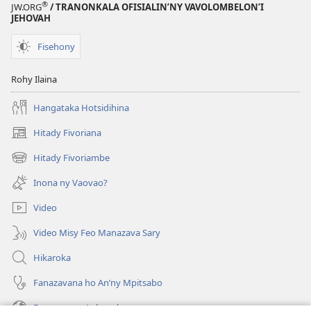
®
JW.ORG
/ TRANONKALA OFISIALIN’NY VAVOLOMBELON’I
JEHOVAH
Fisehony
Rohy Ilaina
Hangataka Hotsidihina
Hitady Fivoriana
(manokatra
rohy)
Hitady Fivoriambe
(manokatra
rohy)
Inona ny Vaovao?
Video
Video Misy Feo Manazava Sary
Hikaroka
Fanazavana ho An’ny Mpitsabo
Fanazavana Ankapobeny