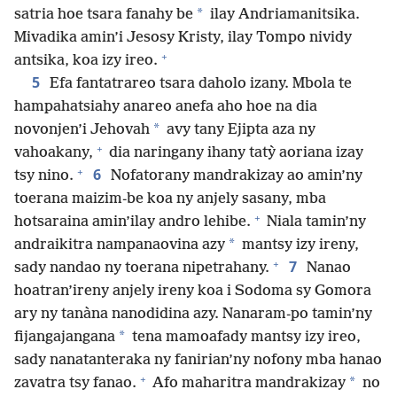
*
satria hoe tsara fanahy be
ilay Andriamanitsika.
Mivadika amin’i Jesosy Kristy, ilay Tompo nividy
+
antsika, koa izy ireo.
5
Efa fantatrareo tsara daholo izany. Mbola te
hampahatsiahy anareo anefa aho hoe na dia
*
novonjen’i Jehovah
avy tany Ejipta aza ny
+
vahoakany,
dia naringany ihany tatỳ aoriana izay
+
6
tsy nino.
Nofatorany mandrakizay ao amin’ny
toerana maizim-be koa ny anjely sasany, mba
+
hotsaraina amin’ilay andro lehibe.
Niala tamin’ny
*
andraikitra nampanaovina azy
mantsy izy ireny,
+
7
sady nandao ny toerana nipetrahany.
Nanao
hoatran’ireny anjely ireny koa i Sodoma sy Gomora
ary ny tanàna nanodidina azy. Nanaram-po tamin’ny
*
fijangajangana
tena mamoafady mantsy izy ireo,
sady nanatanteraka ny fanirian’ny nofony mba hanao
+
*
zavatra tsy fanao.
Afo maharitra mandrakizay
no