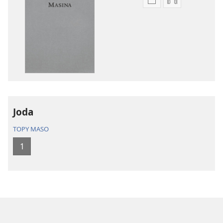
Fandikana
Fandikana
boky
raki-
Ny
peo
Soratra
Ny
Masina
Soratra
—
Masina
Fandikan-
—
tenin’ny
Fandikan-
Tontolo
tenin’ny
Joda
Vaovao
Tontolo
(Nohavaozina
Vaovao
TOPY MASO
2021)
(Nohavaozin
1
2021)