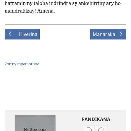
hatramin’ny taloha indrindra sy ankehitriny ary ho
mandrakizay! Amena.
Hiverina
Manaraka
Zon’ny mpamorona
FANDIKANA