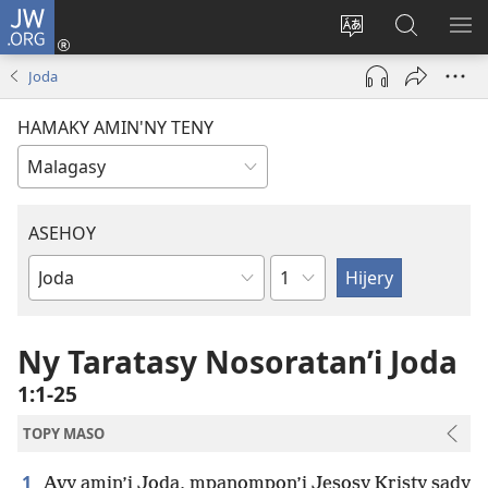
JW.ORG
Hiditra
(manokatra
Hiova
Fikaroha
HA
rohy)
fiteny
ato
Joda
Amin’ny
JW.ORG
HAMAKY AMIN'NY TENY
ASEHOY
Toko
Boky
ao
Amin’ny
Ny Taratasy Nosoratan’i Joda
Baiboly
1:1-25
TOPY MASO
1
Avy amin’i Joda, mpanompon’i Jesosy Kristy sady