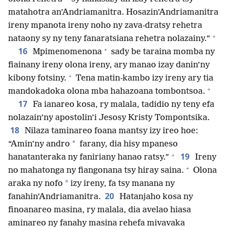
matahotra an’Andriamanitra. Hosazin’Andriamanitra
ireny mpanota ireny noho ny zava-dratsy rehetra
+
nataony sy ny teny fanaratsiana rehetra nolazainy.”
+
16
Mpimenomenona
sady be taraina momba ny
fiainany ireny olona ireny, ary manao izay danin’ny
+
kibony fotsiny.
Tena matin-kambo izy ireny ary tia
+
mandokadoka olona mba hahazoana tombontsoa.
17
Fa ianareo kosa, ry malala, tadidio ny teny efa
nolazain’ny apostolin’i Jesosy Kristy Tompontsika.
18
Nilaza taminareo foana mantsy izy ireo hoe:
*
“Amin’ny andro
farany, dia hisy mpaneso
+
19
hanatanteraka ny faniriany hanao ratsy.”
Ireny
+
no mahatonga ny fiangonana tsy hiray saina.
Olona
*
araka ny nofo
izy ireny, fa tsy manana ny
20
fanahin’Andriamanitra.
Hatanjaho kosa ny
finoanareo masina, ry malala, dia avelao hiasa
aminareo ny fanahy masina rehefa mivavaka