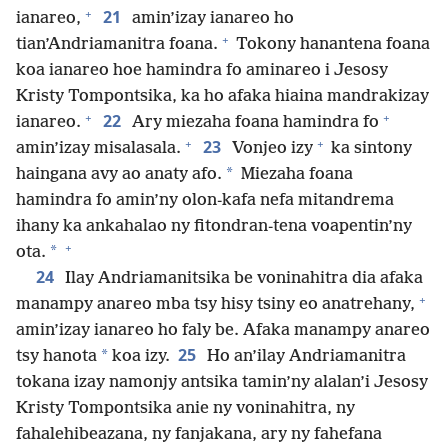
+
21
ianareo,
amin’izay ianareo ho
+
tian’Andriamanitra foana.
Tokony hanantena foana
koa ianareo hoe hamindra fo aminareo i Jesosy
Kristy Tompontsika, ka ho afaka hiaina mandrakizay
+
+
22
ianareo.
Ary miezaha foana hamindra fo
+
+
23
amin’izay misalasala.
Vonjeo izy
ka sintony
*
haingana avy ao anaty afo.
Miezaha foana
hamindra fo amin’ny olon-kafa nefa mitandrema
ihany ka ankahalao ny fitondran-tena voapentin’ny
+
*
ota.
24
Ilay Andriamanitsika be voninahitra dia afaka
+
manampy anareo mba tsy hisy tsiny eo anatrehany,
amin’izay ianareo ho faly be. Afaka manampy anareo
25
*
tsy hanota
koa izy.
Ho an’ilay Andriamanitra
tokana izay namonjy antsika tamin’ny alalan’i Jesosy
Kristy Tompontsika anie ny voninahitra, ny
fahalehibeazana, ny fanjakana, ary ny fahefana