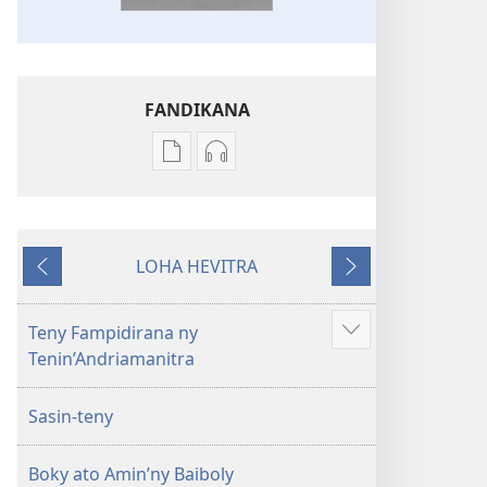
FANDIKANA
Fandikana
Fandikana
boky
raki-
Ny
peo
Soratra
Ny
LOHA HEVITRA
Masina
Soratra
Hiverina
Manaraka
—
Masina
Fandikan-
—
Teny Fampidirana ny
Hijery
tenin’ny
Fandikan-
Tenin’Andriamanitra
misimisy
Tontolo
tenin’ny
kokoa
Vaovao
Tontolo
Sasin-teny
(Nohavaozina
Vaovao
2021)
(Nohavaozina
Boky ato Amin’ny Baiboly
2021)