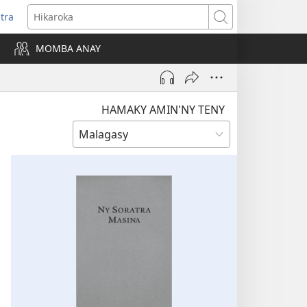
itra
anokatra
Hikaroka
hy)
MOMBA ANAY
HAMAKY AMIN'NY TENY