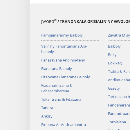
®
JW.ORG
/ TRANONKALA OFISIALIN’NY VAVOLO
Fampianaran’ny Baiboly
Zavatra Misy
Valin’ny Fanontaniana Ara-
Baiboly
baiboly
Boky
Fanazavana Andinin-teny
Bokikely
Fianarana Baiboly
Trakta & Fa
Fitaovana Fianarana Baiboly
Andian-daha
Fiadanan-tsaina &
Gazety
Fahasambarana
Tari-dalana 
Tokantrano & Fitaizana
Fandaharan
Tanora
Fanondroan
Ankizy
Torolalana
Finoana An’Andriamanitra