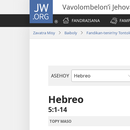
JW.ORG
Vavolombelon’i Jeho
FANDRAISANA
FAMP
Zavatra Misy
Baiboly
Fandikan-tenin’ny Tonto
ASEHOY
Boky
ao
Amin’ny
Hebreo
Baiboly
5:1-14
TOPY MASO