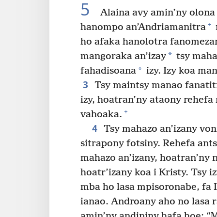
5
Alaina avy amin’ny olona
+
hanompo an’Andriamanitra
ho afaka hanolotra fanomezan
*
mangoraka an’izay
tsy maha
*
fahadisoana
izy. Izy koa ma
3
Tsy maintsy manao fanatit
izy, hoatran’ny ataony rehefa
+
vahoaka.
4
Tsy mahazo an’izany voni
sitrapony fotsiny. Rehefa ant
mahazo an’izany, hoatran’ny n
hoatr’izany koa i Kristy. Tsy
mba ho lasa mpisoronabe, fa 
ianao. Androany aho no lasa r
amin’ny andininy hafa hoe: “