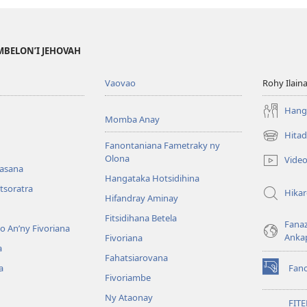
MBELON’I JEHOVAH
Vaovao
Rohy Ilain
Hanga
Momba Anay
Hitad
(manokatr
Fanontaniana Fametraky ny
rohy)
Olona
Vide
nasana
Hangataka Hotsidihina
tsoratra
Hika
Hifandray Aminay
Fitsidihana Betela
Fana
ho An’ny Fivoriana
Anka
Fivoriana
a
Fahatsiarovana
a
Fan
(manokatr
Fivoriambe
rohy)
Ny Ataonay
FIT