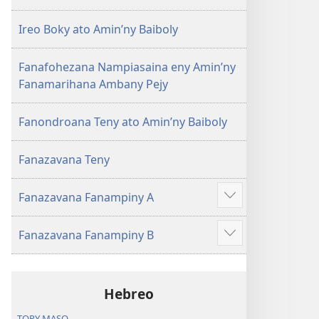
Ireo Boky ato Amin’ny Baiboly
Fanafohezana Nampiasaina eny Amin’ny
Fanamarihana Ambany Pejy
Fanondroana Teny ato Amin’ny Baiboly
Fanazavana Teny
Fanazavana Fanampiny A
Hijery
misimisy
Fanazavana Fanampiny B
kokoa
Hijery
misimisy
kokoa
Hebreo
TOPY MASO