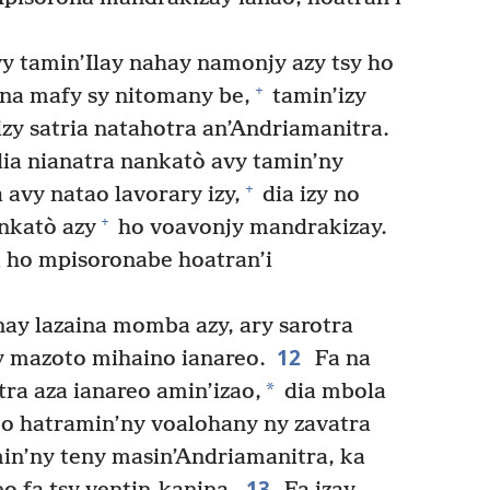
y tamin’Ilay nahay namonjy azy tsy ho
+
aina mafy sy nitomany be,
tamin’izy
zy satria natahotra an’Andriamanitra.
dia nianatra nankatò avy tamin’ny
+
avy natao lavorary izy,
dia izy no
+
nkatò azy
ho voavonjy mandrakizay.
 ho mpisoronabe hoatran’i
ay lazaina momba azy, ary sarotra
12
sy mazoto mihaino ianareo.
Fa na
*
ra aza ianareo amin’izao,
dia mbola
o hatramin’ny voalohany ny zavatra
in’ny teny masin’Andriamanitra, ka
13