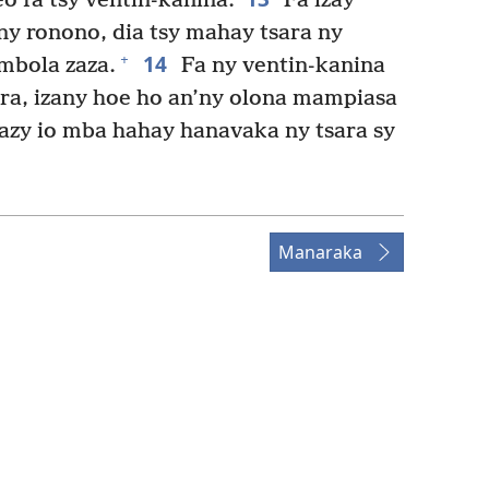
o fa tsy ventin-kanina.
Fa izay
ny ronono, dia tsy mahay tsara ny
14
+
mbola zaza.
Fa ny ventin-kanina
tra, izany hoe ho an’ny olona mampiasa
azy io mba hahay hanavaka ny tsara sy
Manaraka