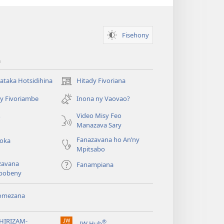
Fisehony
a
taka Hotsidihina
Hitady Fivoriana
(manokatra
rohy)
y Fivoriambe
Inona ny Vaovao?
a
Video Misy Feo
o
Manazava Sary
Fanazavana ho An’ny
roka
Mpitsabo
zavana
Fanampiana
pobeny
omezana
a
EHIRIZAM-
®
JW Hub