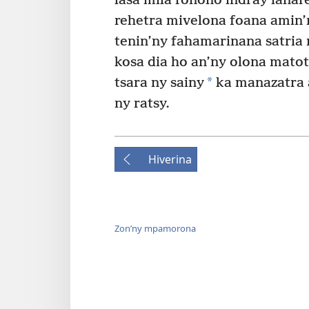
lasa mila ronono indray ianare
rehetra mivelona foana amin’
tenin’ny fahamarinana satria 
kosa dia ho an’ny olona mato
*
tsara ny sainy
ka manazatra 
ny ratsy.
Hiverina
Zon’ny mpamorona