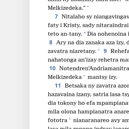
+
Melkizedeka.”
7
Nitalaho sy niangavingav
faty i Kristy, sady nitaraindr
*
teto an-tany.
Dia nohenoina i
8
Ary na dia zanaka aza izy, 
9
+
zavatra niaretany.
Rehefa 
nahatonga an’izay rehetra ma
10
Notendren’Andriamanitra
+
Melkizedeka
mantsy izy.
11
Betsaka ny zavatra azon
hazavaina izany, satria lasa t
dia tokony ho efa mpampianat
mila olona hampianatra anare
+
fototra
nianaranareo avy am