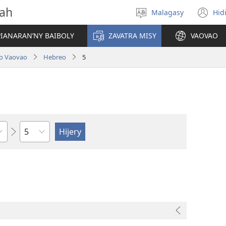
vah
Malagasy
Hid
Hifidy
(m
fiteny
ro
IANARAN’NY BAIBOLY
ZAVATRA MISY
VAOVAO
lo Vaovao
Hebreo
5
Toko