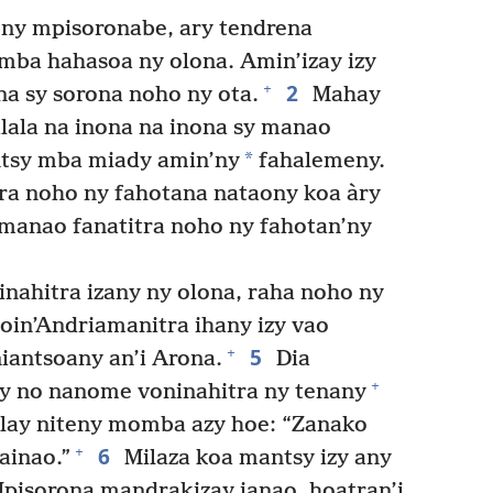
 ny mpisoronabe, ary tendrena
mba hahasoa ny olona. Amin’izay izy
2
+
a sy sorona noho ny ota.
Mahay
lala na inona na inona sy manao
*
ntsy mba miady amin’ny
fahalemeny.
ra noho ny fahotana nataony koa àry
 manao fanatitra noho ny fahotan’ny
nahitra izany ny olona, raha noho ny
soin’Andriamanitra ihany izy vao
5
+
iantsoany an’i Arona.
Dia
+
 izy no nanome voninahitra ny tenany
Ilay niteny momba azy hoe: “Zanako
6
+
ainao.”
Milaza koa mantsy izy any
Mpisorona mandrakizay ianao, hoatran’i