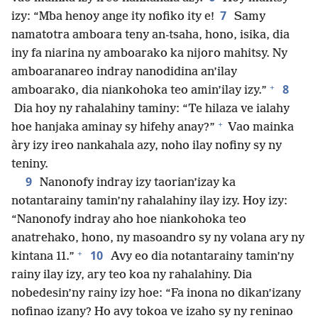
7
izy: “Mba henoy ange ity nofiko ity e!
Samy
namatotra amboara teny an-tsaha, hono, isika, dia
iny fa niarina ny amboarako ka nijoro mahitsy. Ny
amboaranareo indray nanodidina an’ilay
+
8
amboarako, dia niankohoka teo amin’ilay izy.”
Dia hoy ny rahalahiny taminy: “Te hilaza ve ialahy
+
hoe hanjaka aminay sy hifehy anay?”
Vao mainka
àry izy ireo nankahala azy, noho ilay nofiny sy ny
teniny.
9
Nanonofy indray izy taorian’izay ka
notantarainy tamin’ny rahalahiny ilay izy. Hoy izy:
“Nanonofy indray aho hoe niankohoka teo
anatrehako, hono, ny masoandro sy ny volana ary ny
+
10
kintana 11.”
Avy eo dia notantarainy tamin’ny
rainy ilay izy, ary teo koa ny rahalahiny. Dia
nobedesin’ny rainy izy hoe: “Fa inona no dikan’izany
nofinao izany? Ho avy tokoa ve izaho sy ny reninao