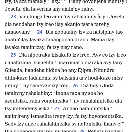
+
*
izy, fa aza mamely
azy.”
Tiany hovonjena mantsy i
Josefa, dia haverina any amin’ny rainy.
23
Vao tonga teo amin’ny rahalahiny àry i Josefa,
dia nendahan’izy ireo ilay akanjo tsara tarehy
+
24
nanaovany.
Dia nobatainy izy ka natsipiny tao
anatin’ilay lavaka fanangonan-drano. Maina ilay
lavaka tamin’izay, fa tsy nisy rano.
25
Dia nipetraka hisakafo izy ireo. Avy eo izy ireo
+
nahatazana Ismaelita
maromaro niaraka avy tany
Gileada, handeha hidina ho any Ejipta. Nitondra
ditin-kazo ladanoma sy balsama ary hodi-kazo misy
+
26
ditiny
ny ramevan’izy ireo.
Dia hoy i Joda
tamin’ny rahalahiny: “Inona moa ny soa ho
+
azontsika, raha vonointsika
ny rahalahintsika dia
+
27
tsy miteniteny isika?
Andao hamidintsika
amin’ireny Ismaelita ireny izy, fa tsy hovonointsika.
Sady izy ange rahalahintsika sy nofontsika ihany e!”
28
Dia nohenoin’izy ireo ny teniny.
Rehefa nandalo