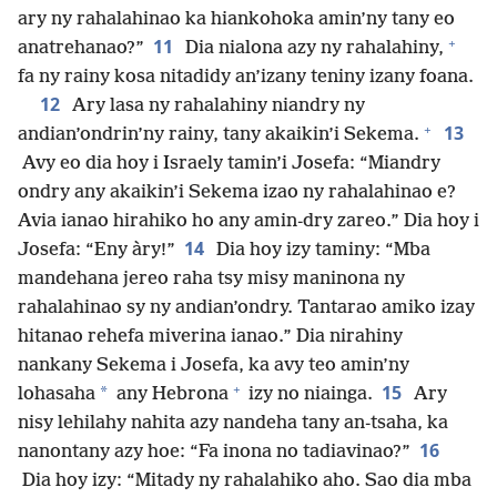
ary ny rahalahinao ka hiankohoka amin’ny tany eo
+
11
anatrehanao?”
Dia nialona azy ny rahalahiny,
fa ny rainy kosa nitadidy an’izany teniny izany foana.
12
Ary lasa ny rahalahiny niandry ny
+
13
andian’ondrin’ny rainy, tany akaikin’i Sekema.
Avy eo dia hoy i Israely tamin’i Josefa: “Miandry
ondry any akaikin’i Sekema izao ny rahalahinao e?
Avia ianao hirahiko ho any amin-dry zareo.” Dia hoy i
14
Josefa: “Eny àry!”
Dia hoy izy taminy: “Mba
mandehana jereo raha tsy misy maninona ny
rahalahinao sy ny andian’ondry. Tantarao amiko izay
hitanao rehefa miverina ianao.” Dia nirahiny
nankany Sekema i Josefa, ka avy teo amin’ny
+
15
*
lohasaha
any Hebrona
izy no niainga.
Ary
nisy lehilahy nahita azy nandeha tany an-tsaha, ka
16
nanontany azy hoe: “Fa inona no tadiavinao?”
Dia hoy izy: “Mitady ny rahalahiko aho. Sao dia mba