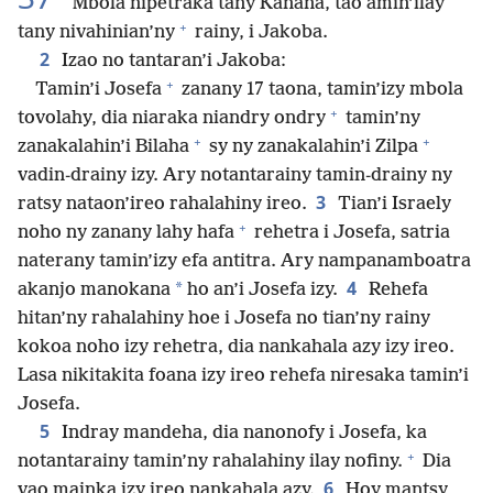
Mbola nipetraka tany Kanana, tao amin’ilay
+
tany nivahinian’ny
rainy, i Jakoba.
2
Izao no tantaran’i Jakoba:
+
Tamin’i Josefa
zanany 17 taona, tamin’izy mbola
+
tovolahy, dia niaraka niandry ondry
tamin’ny
+
+
zanakalahin’i Bilaha
sy ny zanakalahin’i Zilpa
vadin-drainy izy. Ary notantarainy tamin-drainy ny
3
ratsy nataon’ireo rahalahiny ireo.
Tian’i Israely
+
noho ny zanany lahy hafa
rehetra i Josefa, satria
naterany tamin’izy efa antitra. Ary nampanamboatra
4
*
akanjo manokana
ho an’i Josefa izy.
Rehefa
hitan’ny rahalahiny hoe i Josefa no tian’ny rainy
kokoa noho izy rehetra, dia nankahala azy izy ireo.
Lasa nikitakita foana izy ireo rehefa niresaka tamin’i
Josefa.
5
Indray mandeha, dia nanonofy i Josefa, ka
+
notantarainy tamin’ny rahalahiny ilay nofiny.
Dia
6
vao mainka izy ireo nankahala azy.
Hoy mantsy