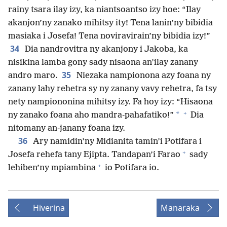
rainy tsara ilay izy, ka niantsoantso izy hoe: “Ilay
akanjon’ny zanako mihitsy ity! Tena lanin’ny bibidia
masiaka i Josefa! Tena noviravirain’ny bibidia izy!”
34
Dia nandrovitra ny akanjony i Jakoba, ka
nisikina lamba gony sady nisaona an’ilay zanany
35
andro maro.
Niezaka nampionona azy foana ny
zanany lahy rehetra sy ny zanany vavy rehetra, fa tsy
nety nampiononina mihitsy izy. Fa hoy izy: “Hisaona
+
*
ny zanako foana aho mandra-pahafatiko!”
Dia
nitomany an-janany foana izy.
36
Ary namidin’ny Midianita tamin’i Potifara i
+
Josefa rehefa tany Ejipta. Tandapan’i Farao
sady
+
lehiben’ny mpiambina
io Potifara io.
Hiverina
Manaraka