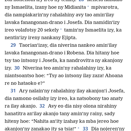
+
ny Ismaelita, izany hoe ny Midianita
mpivarotra,
dia nampiakarin’ny rahalahiny avy tao amin’ilay
lavaka fanangonan-drano i Josefa. Dia namidin’izy
+
ireo volafotsy 20 sekely
tamin’ny Ismaelita izy, ka
nentin’izy ireny nankany Ejipta.
29
Taorian’izay, dia niverina nankeo amin’ilay
lavaka fanangonan-drano i Robena. Dia hitany hoe
tsy tao intsony i Josefa, ka nandrovitra ny akanjony
30
izy.
Niverina teo amin’ny rahalahiny izy, ka
niantsoantso hoe: “Tsy ao intsony ilay zaza! Ahoana
re no hataoko e?”
31
Ary nalain’ny rahalahiny ilay akanjon’i Josefa,
dia namono osilahy izy ireo, ka natsobony tao anaty
32
ra ilay akanjo.
Avy eo dia nisy olona nirahiny
hanatitra an’ilay akanjo tany amin’ny rainy, sady
hiteny hoe: “Nahita an’ity izahay ka mba jereo hoe
+
33
akanjon’ny zanakao ity sa tsia!”
Dia nojeren’ny