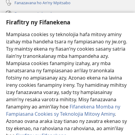
Fanazavana ho An’ny Mpitsabo
Fanazavana Ankapobeny
Firafitry ny Fifanekena
Fanampiana
Mampiasa cookies sy teknolojia hafa mitovy aminy
Fanomezana
izahay mba handeha tsara ny fampiasanao ny jw.org.
(manokatra
rohy)
Tsy maintsy ekena ny fiasan’ny cookies sasany satria
ilain’ny tranonkalanay mba hampandeha azy.
FITEHIRIZAM-BOKIN’NY Vavolombelon’i Jehovah
(manokatra
Mampiasa cookies fanampiny izahay, ary mba
rohy)
®
JW Hub
hanatsarana ny fampiasanao an’ilay tranonkala
(manokatra
fotsiny no ampiasanay azy. Azonao ekena na lavina
rohy)
®
JW Library
ireny cookies fanampiny ireny. Tsy hamidinay mihitsy
izay fanazavana voaray, sady tsy hampiasainay
®
Watchtower Library
amin’ny resaka varotra mihitsy. Misy fanazavana
fanampiny ao amin’ilay hoe
Fifanekena Momba ny
Fampiasana Cookies sy Teknolojia Mitovy Aminy
.
Azonao ovana araka izay tianao ny zavatra ekenao sy
tsy ekenao, na rahoviana na rahoviana, ao amin’ilay
Copyright
© 2026 Watch Tower Bible and Tract Society of Pennsylvania.
FIFANEKENA
|
FIFANEKENA MOMBA NY TSIAMBARATELO
|
FIRAFITRY