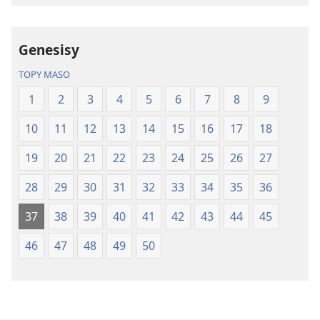
tenin’ny
Fandikan-
Tontolo
tenin’ny
Genesisy
Vaovao
Tontolo
(Nohavaozina
Vaovao
TOPY MASO
2021)
(Nohavaozin
1
2
3
4
5
6
7
8
9
2021)
10
11
12
13
14
15
16
17
18
19
20
21
22
23
24
25
26
27
28
29
30
31
32
33
34
35
36
37
38
39
40
41
42
43
44
45
46
47
48
49
50