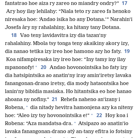
17
fantatrao hoe aiza ry zareo no miandry ondry?”
Ary hoy ilay lehilahy: “Niala teto ry zareo fa henoko
niresaka hoe: ‘Andao isika ho any Dotana.’” Narahin’i
Josefa àry ny rahalahiny, ka hitany tany Dotana.
18
Vao teny lavidavitra izy dia tazan’ny
rahalahiny. Mbola tsy tonga teny akaikiny akory izy,
19
dia nanao tetika izy ireo hoe hamono azy ho faty.
Koa nifampiresaka izy ireo hoe: “Iny tamy iny ilay
+
20
mpanonofy!
Andao hovonointsika ho faty izy
dia hatsipintsika ao anatin’ny iray amin’iretsy lavaka
fanangonan-drano iretsy, dia mody hataontsika hoe
lanin’ny bibidia masiaka. Ho hitantsika eo hoe hanao
21
ahoana ny nofiny.”
Rehefa naheno an’izany i
+
Robena,
dia nitady hevitra hamonjena azy ka niteny
+
22
hoe: “Aleo izy tsy hovonointsika e!”
Hoy koa i
+
Robena: “Aza mandatsa-dra.
Atsipazo ao anatin’io
lavaka fanangonan-drano atỳ an-tany efitra io fotsiny