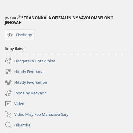
®
JW.ORG
/ TRANONKALA OFISIALIN’NY VAVOLOMBELON’I
JEHOVAH
Fisehony
Rohy Ilaina
Hangataka Hotsidihina
Hitady Fivoriana
(manokatra
rohy)
Hitady Fivoriambe
(manokatra
rohy)
Inona ny Vaovao?
Video
Video Misy Feo Manazava Sary
Hikaroka