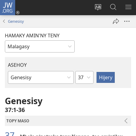
JW.ORG
Hiditra
(manokatra
Hiova
Fikaroha
HA
rohy)
fiteny
ato
Genesisy
Amin’ny
JW.ORG
HAMAKY AMIN'NY TENY
ASEHOY
Toko
Boky
ao
Amin’ny
Genesisy
Baiboly
37:1-36
TOPY MASO
37