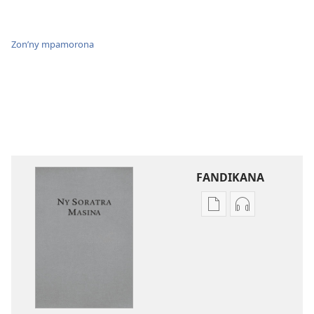
Zon’ny mpamorona
FANDIKANA
Fandikana
Fandikana
boky
raki-
Ny
peo
Soratra
Ny
Masina
Soratra
—
Masina
Fandikan-
—