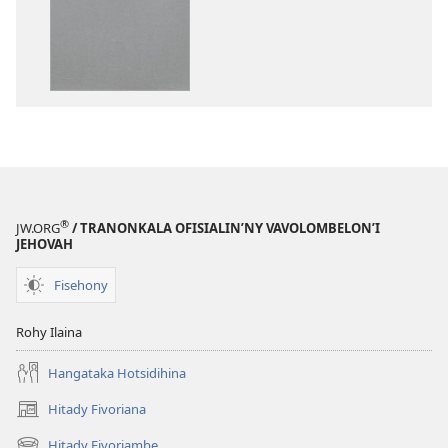
Ny
peo
Soratra
Ny
Masina
Soratra
—
Masina
Fandikan-
—
tenin’ny
Fandikan-
Tontolo
tenin’ny
Vaovao
Tontolo
(Nohavaozina
Vaovao
2021)
(Nohavaozin
®
JW.ORG
/ TRANONKALA OFISIALIN’NY VAVOLOMBELON’I
2021)
JEHOVAH
Fisehony
Rohy Ilaina
Hangataka Hotsidihina
Hitady Fivoriana
(manokatra
rohy)
Hitady Fivoriambe