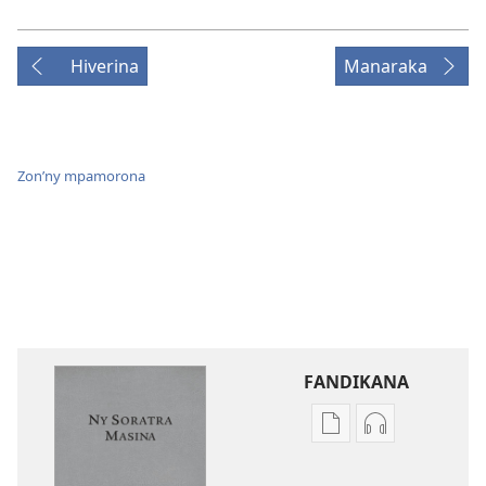
Hiverina
Manaraka
Zon’ny mpamorona
FANDIKANA
Fandikana
Fandikana
boky
raki-