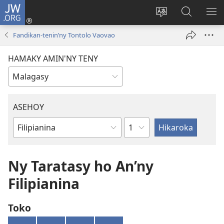
JW.ORG
Hiditra
(manokatra
Hiova
Fikaroha
HA
rohy)
fiteny
ato
Fandikan-tenin’ny Tontolo Vaovao
Amin’ny
JW.ORG
HAMAKY AMIN'NY TENY
ASEHOY
Toko
Boky
ao
Amin’ny
Ny Taratasy ho An’ny
Baiboly
Filipianina
Toko