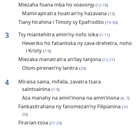
Miezaha foana mba ho voavonjy
(
12-18
)
Mamirapiratra hoatran’ny hazavana
(
15
)
Tiany hirahina i Timoty sy Epafrodito
(
19-30
)
3
Tsy miantehitra amin’ny nofo isika
(
1-11
)
Heveriko ho fatiantoka ny zava-drehetra, noho
i Kristy
(
7-9
)
Miezaka manatratra an’ilay tanjona
(
12-21
)
Olom-pirenen’ny lanitra
(
20
)
4
Miraisa saina, mifalia, zavatra tsara
saintsainina
(
1-9
)
Aza manahy na amin’inona na amin’inona
(
6, 7
)
Fankasitrahana ny fanomezan’ny Filipianina
(
10-
20
)
Firarian-tsoa
(
21-23
)