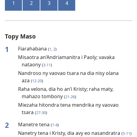
1
2
3
4
Topy Maso
1
Fiarahabana
(
1, 2
)
Misaotra an’Andriamanitra i Paoly; vavaka
nataony
(
3-11
)
Nandroso ny vaovao tsara na dia nisy olana
aza
(
12-20
)
Raha velona, dia ho an’i Kristy; raha maty,
mahazo tombony
(
21-26
)
Miezaha hitondra tena mendrika ny vaovao
tsara
(
27-30
)
2
Manetre tena
(
1-4
)
Nanetry tena i Kristy, dia avy eo nasandratra
(
5-11
)