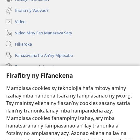
(manokatra
rohy)
Inona ny Vaovao?
Video
Video Misy Feo Manazava Sary
Hikaroka
Fanazavana ho An’ny Mpitsabo
Fanazavana Ankapobeny
Firafitry ny Fifanekena
Fanampiana
Mampiasa cookies sy teknolojia hafa mitovy aminy
Fanomezana
izahay mba handeha tsara ny fampiasanao ny jw.org.
(manokatra
rohy)
Tsy maintsy ekena ny fiasan’ny cookies sasany satria
ilain’ny tranonkalanay mba hampandeha azy.
FITEHIRIZAM-BOKIN’NY Vavolombelon’i Jehovah
(manokatra
Mampiasa cookies fanampiny izahay, ary mba
rohy)
®
JW Hub
hanatsarana ny fampiasanao an’ilay tranonkala
(manokatra
fotsiny no ampiasanay azy. Azonao ekena na lavina
rohy)
®
JW Library