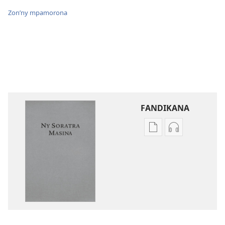
Zon’ny mpamorona
FANDIKANA
Fandikana
Fandikana
boky
raki-
Ny
peo
Soratra
Ny
Masina
Soratra
—
Masina
Fandikan-
—
tenin’ny
Fandikan-