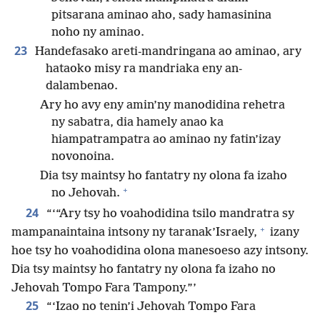
pitsarana aminao aho, sady hamasinina
noho ny aminao.
23
Handefasako areti-mandringana ao aminao, ary
hataoko misy ra mandriaka eny an-
dalambenao.
Ary ho avy eny amin’ny manodidina rehetra
ny sabatra, dia hamely anao ka
hiampatrampatra ao aminao ny fatin’izay
novonoina.
Dia tsy maintsy ho fantatry ny olona fa izaho
+
no Jehovah.
24
“‘“Ary tsy ho voahodidina tsilo mandratra sy
+
mampanaintaina intsony ny taranak’Israely,
izany
hoe tsy ho voahodidina olona manesoeso azy intsony.
Dia tsy maintsy ho fantatry ny olona fa izaho no
Jehovah Tompo Fara Tampony.”’
25
“‘Izao no tenin’i Jehovah Tompo Fara