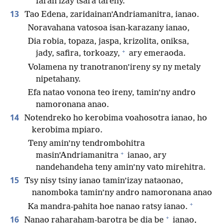
faran’izay tsara tarehy.
13
Tao Edena, zaridainan’Andriamanitra, ianao.
Noravahana vatosoa isan-karazany ianao,
Dia robia, topaza, jaspa, krizolita, oniksa,
+
jady, safira, torkoazy,
ary emeraoda.
Volamena ny tranotranon’ireny sy ny metaly
nipetahany.
Efa natao vonona teo ireny, tamin’ny andro
namoronana anao.
14
Notendreko ho kerobima voahosotra ianao, ho
kerobima mpiaro.
Teny amin’ny tendrombohitra
+
masin’Andriamanitra
ianao, ary
nandehandeha teny amin’ny vato mirehitra.
15
Tsy nisy tsiny ianao tamin’izay nataonao,
nanomboka tamin’ny andro namoronana anao
+
Ka mandra-pahita hoe nanao ratsy ianao.
+
16
Nanao raharaham-barotra be dia be
ianao,