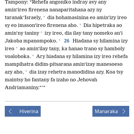
Tampony: “Rehefa angoniko indray avy any
amin’ireo firenena nanaparitahana azy ny
+
taranak’Israely,
dia hohamasinina eo amin’izy ireo
+
sy eo imason’ireo firenena aho.
Dia hipetraka ao
+
amin’ny taniny
izy ireo, dia ilay tany nomeko an’i
+
26
Jakoba mpanompoko.
Hiadana sy hilamina izy
+
ireo
ao amin’ilay tany, ka hanao trano sy hamboly
+
voaloboka.
Ary hiadana sy hilamina izy ireo rehefa
mampihatra didim-pitsarana amin’izay manesoeso
+
azy aho,
dia izay rehetra manodidina azy. Koa tsy
maintsy ho fantany fa izaho no Jehovah
Andriamaniny.”’”
Hiverina
Manaraka