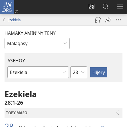
JW.ORG
Hiditra
(manokatra
Hiova
Fikaroha
HA
rohy)
fiteny
ato
Ezekiela
Amin’ny
JW.ORG
HAMAKY AMIN'NY TENY
ASEHOY
Toko
Boky
ao
Amin’ny
Ezekiela
Baiboly
28:1-26
TOPY MASO
28