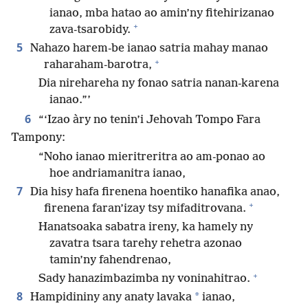
ianao, mba hatao ao amin’ny fitehirizanao
+
zava-tsarobidy.
5
Nahazo harem-be ianao satria mahay manao
+
raharaham-barotra,
Dia nirehareha ny fonao satria nanan-karena
ianao.”’
6
“‘Izao àry no tenin’i Jehovah Tompo Fara
Tampony:
“Noho ianao mieritreritra ao am-ponao ao
hoe andriamanitra ianao,
7
Dia hisy hafa firenena hoentiko hanafika anao,
+
firenena faran’izay tsy mifaditrovana.
Hanatsoaka sabatra ireny, ka hamely ny
zavatra tsara tarehy rehetra azonao
tamin’ny fahendrenao,
+
Sady hanazimbazimba ny voninahitrao.
8
*
Hampidininy any anaty lavaka
ianao,