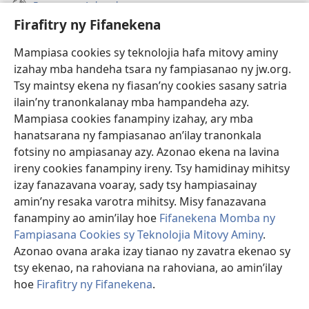
Fanazavana Ankapobeny
Firafitry ny Fifanekena
Fanampiana
Mampiasa cookies sy teknolojia hafa mitovy aminy
Fanomezana
izahay mba handeha tsara ny fampiasanao ny jw.org.
(manokatra
rohy)
Tsy maintsy ekena ny fiasan’ny cookies sasany satria
ilain’ny tranonkalanay mba hampandeha azy.
FITEHIRIZAM-BOKIN’NY Vavolombelon’i Jehovah
(manokatra
Mampiasa cookies fanampiny izahay, ary mba
rohy)
®
JW Hub
hanatsarana ny fampiasanao an’ilay tranonkala
(manokatra
fotsiny no ampiasanay azy. Azonao ekena na lavina
rohy)
®
JW Library
ireny cookies fanampiny ireny. Tsy hamidinay mihitsy
izay fanazavana voaray, sady tsy hampiasainay
®
Watchtower Library
amin’ny resaka varotra mihitsy. Misy fanazavana
fanampiny ao amin’ilay hoe
Fifanekena Momba ny
Fampiasana Cookies sy Teknolojia Mitovy Aminy
.
Azonao ovana araka izay tianao ny zavatra ekenao sy
tsy ekenao, na rahoviana na rahoviana, ao amin’ilay
Copyright
© 2026 Watch Tower Bible and Tract Society of Pennsylvania.
FIFANEKENA
|
FIFANEKENA MOMBA NY TSIAMBARATELO
|
FIRAFITRY
hoe
Firafitry ny Fifanekena
.
A
NY FIFANEKENA