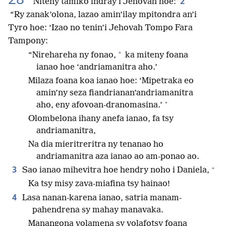
2
Niteny tamiko indray i Jehovah hoe:
“Ry zanak’olona, lazao amin’ilay mpitondra an’i
Tyro hoe: ‘Izao no tenin’i Jehovah Tompo Fara
Tampony:
+
“Nirehareha ny fonao,
ka miteny foana
ianao hoe ‘andriamanitra aho.’
Milaza foana koa ianao hoe: ‘Mipetraka eo
amin’ny seza fiandrianan’andriamanitra
+
aho, eny afovoan-dranomasina.’
Olombelona ihany anefa ianao, fa tsy
andriamanitra,
Na dia mieritreritra ny tenanao ho
andriamanitra aza ianao ao am-ponao ao.
+
3
Sao ianao mihevitra hoe hendry noho i Daniela,
Ka tsy misy zava-miafina tsy hainao!
4
Lasa nanan-karena ianao, satria manam-
pahendrena sy mahay manavaka.
Manangona volamena sy volafotsy foana