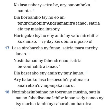
Ka lasa nahery setra be, ary nanomboka
+
nanota.
Dia horoahiko tsy ho eo an-
tendrombohitr’Andriamanitra ianao, satria
efa tsy masina intsony.
Haringako tsy ho eny amin’ny vato mirehitra
+
koa ianao,
ry ilay kerobima mpiaro ô!
17
Lasa nirehareha ny fonao, satria tsara tarehy
+
ianao.
Nosimbanao ny fahendrenao, satria
+
be voninahitra ianao.
+
Dia hazerako eny amin’ny tany ianao,
Ary hataoko lasa hesoesoin’ny olona eo
anatrehan’ny mpanjaka maro.
18
Nozimbazimbainao ny toeranao masina, satria
nanao fahadisoana lehibe ianao sady nanao ny
tsy marina tamin’ny raharaham-barotra.