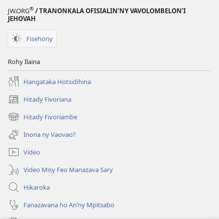
®
JW.ORG
/ TRANONKALA OFISIALIN’NY VAVOLOMBELON’I
JEHOVAH
Fisehony
Rohy Ilaina
Hangataka Hotsidihina
Hitady Fivoriana
(manokatra
rohy)
Hitady Fivoriambe
(manokatra
rohy)
Inona ny Vaovao?
Video
Video Misy Feo Manazava Sary
Hikaroka
Fanazavana ho An’ny Mpitsabo