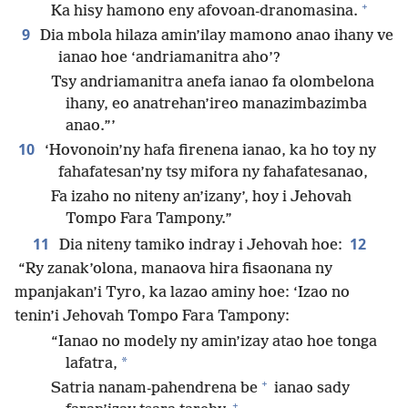
+
Ka hisy hamono eny afovoan-dranomasina.
9
Dia mbola hilaza amin’ilay mamono anao ihany ve
ianao hoe ‘andriamanitra aho’?
Tsy andriamanitra anefa ianao fa olombelona
ihany, eo anatrehan’ireo manazimbazimba
anao.”’
10
‘Hovonoin’ny hafa firenena ianao, ka ho toy ny
fahafatesan’ny tsy mifora ny fahafatesanao,
Fa izaho no niteny an’izany’, hoy i Jehovah
Tompo Fara Tampony.”
11
12
Dia niteny tamiko indray i Jehovah hoe:
“Ry zanak’olona, manaova hira fisaonana ny
mpanjakan’i Tyro, ka lazao aminy hoe: ‘Izao no
tenin’i Jehovah Tompo Fara Tampony:
“Ianao no modely ny amin’izay atao hoe tonga
*
lafatra,
+
Satria nanam-pahendrena be
ianao sady
+