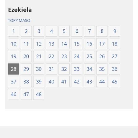
Tontolo
tenin’ny
Ezekiela
Vaovao
Tontolo
(Nohavaozina
Vaovao
TOPY MASO
2021)
(Nohavaozin
1
2
3
4
5
6
7
8
9
2021)
10
11
12
13
14
15
16
17
18
19
20
21
22
23
24
25
26
27
28
29
30
31
32
33
34
35
36
37
38
39
40
41
42
43
44
45
46
47
48