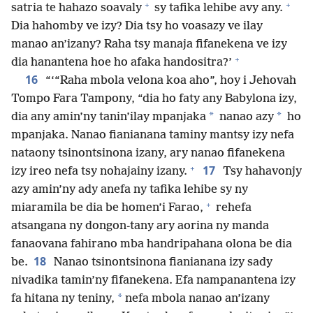
+
+
satria te hahazo soavaly
sy tafika lehibe avy any.
Dia hahomby ve izy? Dia tsy ho voasazy ve ilay
manao an’izany? Raha tsy manaja fifanekena ve izy
+
dia hanantena hoe ho afaka handositra?’
16
“‘“Raha mbola velona koa aho”, hoy i Jehovah
Tompo Fara Tampony, “dia ho faty any Babylona izy,
*
*
dia any amin’ny tanin’ilay mpanjaka
nanao azy
ho
mpanjaka. Nanao fianianana taminy mantsy izy nefa
nataony tsinontsinona izany, ary nanao fifanekena
+
17
izy ireo nefa tsy nohajainy izany.
Tsy hahavonjy
azy amin’ny ady anefa ny tafika lehibe sy ny
+
miaramila be dia be homen’i Farao,
rehefa
atsangana ny dongon-tany ary aorina ny manda
fanaovana fahirano mba handripahana olona be dia
18
be.
Nanao tsinontsinona fianianana izy sady
nivadika tamin’ny fifanekena. Efa nampanantena izy
*
fa hitana ny teniny,
nefa mbola nanao an’izany