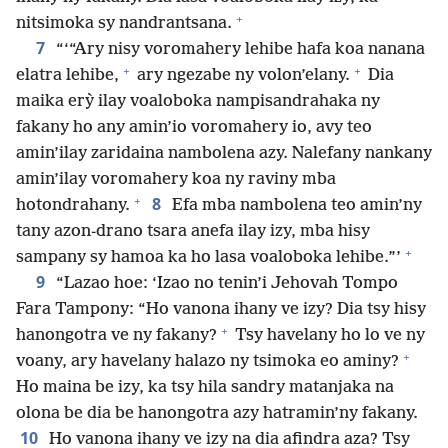
+
nitsimoka sy nandrantsana.
7
“‘“Ary nisy voromahery lehibe hafa koa nanana
+
+
elatra lehibe,
ary ngezabe ny volon’elany.
Dia
maika erỳ ilay voaloboka nampisandrahaka ny
fakany ho any amin’io voromahery io, avy teo
amin’ilay zaridaina nambolena azy. Nalefany nankany
amin’ilay voromahery koa ny raviny mba
+
8
hotondrahany.
Efa mba nambolena teo amin’ny
tany azon-drano tsara anefa ilay izy, mba hisy
+
sampany sy hamoa ka ho lasa voaloboka lehibe.”’
9
“Lazao hoe: ‘Izao no tenin’i Jehovah Tompo
Fara Tampony: “Ho vanona ihany ve izy? Dia tsy hisy
+
hanongotra ve ny fakany?
Tsy havelany ho lo ve ny
+
voany, ary havelany halazo ny tsimoka eo aminy?
Ho maina be izy, ka tsy hila sandry matanjaka na
olona be dia be hanongotra azy hatramin’ny fakany.
10
Ho vanona ihany ve izy na dia afindra aza? Tsy