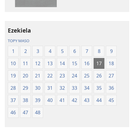
—
Masina
Fandikan-
—
tenin’ny
Fandikan-
Tontolo
tenin’ny
Ezekiela
Vaovao
Tontolo
(Nohavaozina
Vaovao
TOPY MASO
2021)
(Nohavaozin
1
2
3
4
5
6
7
8
9
2021)
10
11
12
13
14
15
16
17
18
19
20
21
22
23
24
25
26
27
28
29
30
31
32
33
34
35
36
37
38
39
40
41
42
43
44
45
46
47
48