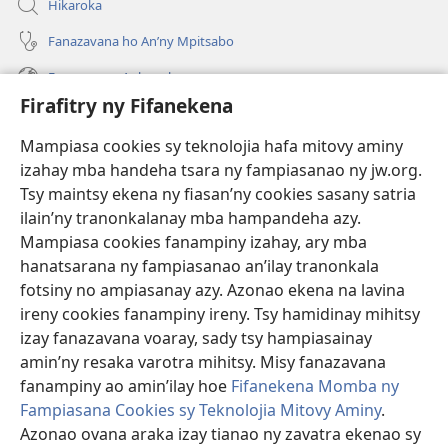
Hikaroka
Fanazavana ho An’ny Mpitsabo
Fanazavana Ankapobeny
Firafitry ny Fifanekena
Fanampiana
Mampiasa cookies sy teknolojia hafa mitovy aminy
Fanomezana
izahay mba handeha tsara ny fampiasanao ny jw.org.
(manokatra
rohy)
Tsy maintsy ekena ny fiasan’ny cookies sasany satria
ilain’ny tranonkalanay mba hampandeha azy.
FITEHIRIZAM-BOKIN’NY Vavolombelon’i Jehovah
(manokatra
Mampiasa cookies fanampiny izahay, ary mba
rohy)
®
JW Hub
hanatsarana ny fampiasanao an’ilay tranonkala
(manokatra
fotsiny no ampiasanay azy. Azonao ekena na lavina
rohy)
®
JW Library
ireny cookies fanampiny ireny. Tsy hamidinay mihitsy
izay fanazavana voaray, sady tsy hampiasainay
®
Watchtower Library
amin’ny resaka varotra mihitsy. Misy fanazavana
fanampiny ao amin’ilay hoe
Fifanekena Momba ny
Fampiasana Cookies sy Teknolojia Mitovy Aminy
.
Azonao ovana araka izay tianao ny zavatra ekenao sy