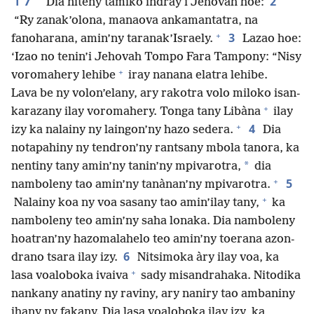
2
Dia niteny tamiko indray i Jehovah hoe:
“Ry zanak’olona, manaova ankamantatra, na
+
3
fanoharana, amin’ny taranak’Israely.
Lazao hoe:
‘Izao no tenin’i Jehovah Tompo Fara Tampony: “Nisy
+
voromahery lehibe
iray nanana elatra lehibe.
Lava be ny volon’elany, ary rakotra volo miloko isan-
+
karazany ilay voromahery. Tonga tany Libàna
ilay
+
4
izy ka nalainy ny laingon’ny hazo sedera.
Dia
notapahiny ny tendron’ny rantsany mbola tanora, ka
*
nentiny tany amin’ny tanin’ny mpivarotra,
dia
+
5
namboleny tao amin’ny tanànan’ny mpivarotra.
+
Nalainy koa ny voa sasany tao amin’ilay tany,
ka
namboleny teo amin’ny saha lonaka. Dia namboleny
hoatran’ny hazomalahelo teo amin’ny toerana azon-
6
drano tsara ilay izy.
Nitsimoka àry ilay voa, ka
+
lasa voaloboka ivaiva
sady misandrahaka. Nitodika
nankany anatiny ny raviny, ary naniry tao ambaniny
ihany ny fakany. Dia lasa voaloboka ilay izy, ka