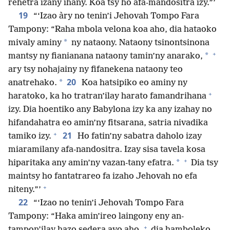
rehetra izany ihany. Koa tsy ho afa-mandositra izy.”’
19
“‘Izao àry no tenin’i Jehovah Tompo Fara
Tampony: “Raha mbola velona koa aho, dia hataoko
*
mivaly aminy
ny nataony. Nataony tsinontsinona
+
*
mantsy ny fianianana nataony tamin’ny anarako,
ary tsy nohajainy ny fifanekena nataony teo
20
*
anatrehako.
Koa hatsipiko eo aminy ny
+
haratoko, ka ho tratran’ilay harato famandrihana
izy. Dia hoentiko any Babylona izy ka any izahay no
hifandahatra eo amin’ny fitsarana, satria nivadika
+
21
tamiko izy.
Ho fatin’ny sabatra daholo izay
miaramilany afa-nandositra. Izay sisa tavela kosa
+
*
hiparitaka any amin’ny vazan-tany efatra.
Dia tsy
maintsy ho fantatrareo fa izaho Jehovah no efa
+
niteny.”’
22
“‘Izao no tenin’i Jehovah Tompo Fara
Tampony: “Haka amin’ireo laingony eny an-
+
tampon’ilay hazo sedera avo aho,
dia hamboleko