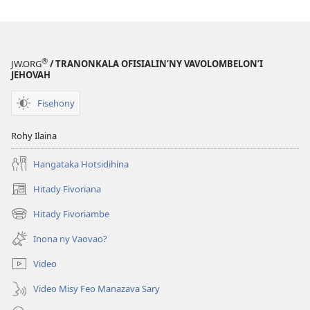
®
JW.ORG
/ TRANONKALA OFISIALIN’NY VAVOLOMBELON’I
JEHOVAH
Fisehony
Rohy Ilaina
Hangataka Hotsidihina
Hitady Fivoriana
(manokatra
rohy)
Hitady Fivoriambe
(manokatra
rohy)
Inona ny Vaovao?
Video
Video Misy Feo Manazava Sary