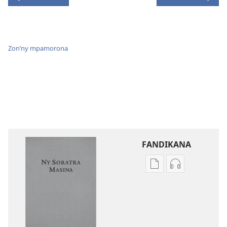
Zon’ny mpamorona
FANDIKANA
Fandikana
Fandikana
boky
raki-
Ny
peo
Soratra
Ny
Masina
Soratra