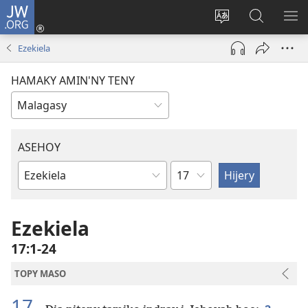
JW.ORG
Hiditra
(manokatra
Hiova
Fikaroha
HA
rohy)
fiteny
ato
Ezekiela
Amin’ny
JW.ORG
HAMAKY AMIN'NY TENY
ASEHOY
Toko
Boky
ao
Amin’ny
Ezekiela
Baiboly
17:1-24
TOPY MASO
17