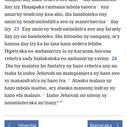
+
ilay izy. Hanapaka rantsana mbola tanora
eny
amin’ny tendrony koa aho, dia hamboleko eny
+
amin’ny tendrombohitra avo sy manerinerina
ilay
23
izy.
Eny amin’ny tendrombohitra avo any Israely
ilay izy no hamboleko. Dia hitombo ny sampany, ary
hamoa ilay izy ka ho lasa hazo sedera lehibe.
Hipetraka eo ambanin’izy io ny karazam-borona
24
rehetra sady hialokaloka eo ambanin’ny raviny.
Dia tsy maintsy ho fantatry ny hazo rehetra any an-
tsaha fa izaho Jehovah no mampianjera ny hazo avo
+
sy manandratra ny hazo iva.
Ataoko malazo ny
hazo mbola maitso, ary ataoko mamony indray ny
+
hazo efa malazo.
Izaho Jehovah no niteny sy
nanatanteraka an’izany.”’”
Hiverina
Manaraka