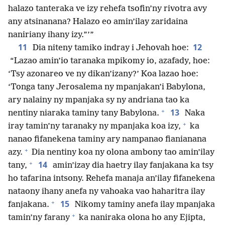
halazo tanteraka ve izy rehefa tsofin’ny rivotra avy
any atsinanana? Halazo eo amin’ilay zaridaina
naniriany ihany izy.”’”
11
12
Dia niteny tamiko indray i Jehovah hoe:
“Lazao amin’io taranaka mpikomy io, azafady, hoe:
‘Tsy azonareo ve ny dikan’izany?’ Koa lazao hoe:
‘Tonga tany Jerosalema ny mpanjakan’i Babylona,
ary nalainy ny mpanjaka sy ny andriana tao ka
+
13
nentiny niaraka taminy tany Babylona.
Naka
+
iray tamin’ny taranaky ny mpanjaka koa izy,
ka
nanao fifanekena taminy ary nampanao fianianana
+
azy.
Dia nentiny koa ny olona ambony tao amin’ilay
+
14
tany,
amin’izay dia haetry ilay fanjakana ka tsy
ho tafarina intsony. Rehefa manaja an’ilay fifanekena
nataony ihany anefa ny vahoaka vao haharitra ilay
+
15
fanjakana.
Nikomy taminy anefa ilay mpanjaka
+
tamin’ny farany
ka naniraka olona ho any Ejipta,