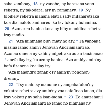
18
sakaizamboay,
ny vanobe, ny karazana vano
19
rehetra, ny takodara, ary ny ramanavy.
Ny
bibikely rehetra manana elatra sady mifanaretsaka
koa dia maloto aminareo, ka tsy tokony hohanina.
20
Azonareo hanina kosa ny biby manidina rehetra
izay madio.
+
21
“Aza mihinana biby maty ho azy.
Fa vahoaka
masina ianao amin’i Jehovah Andriamanitrao.
Azonao omena ny vahiny mipetraka ao an-tanànanao
*
anefa ilay izy, ka azony hanina. Azo amidy amin’ny
hafa firenena koa ilay izy.
“Aza mahandro zanak’osy amin’ny rononon-
+
dreniny.
22
“Tsy maintsy manome ny ampahafolon’ny
vokatra rehetra avy amin’ny voa nafafinao ianao, dia
+
23
izay vokatry ny saha isan-taona.
Eo anatrehan’i
Jehovah Andriamanitrao ianao no hihinana ny