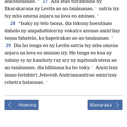
+
27
ankohonanao.
Aza atao tsirambina ny
+
fikarakarana ny Levita ao an-tanànanao,
satria izy
+
tsy mba omena anjara na lova eo aminao.
28
“Isaky ny telo taona, dia tokony hoentinao
daholo ny ampahafolon’ny vokatra azonao amin’ilay
+
taona fahatelo, ka hapetrakao ao an-tanànanao.
29
Dia ho tonga eo ny Levita satria tsy mba omena
anjara na lova eo aminao izy. Ho tonga eo koa ny
vahiny sy ny kamboty ray ary ny mpitondratena ao
+
an-tanànanao, dia hihinana ka ho voky.
Amin’izay
ianao hotahin’i Jehovah Andriamanitrao amin’izay
+
rehetra hataonao.
Hiverina
Manaraka