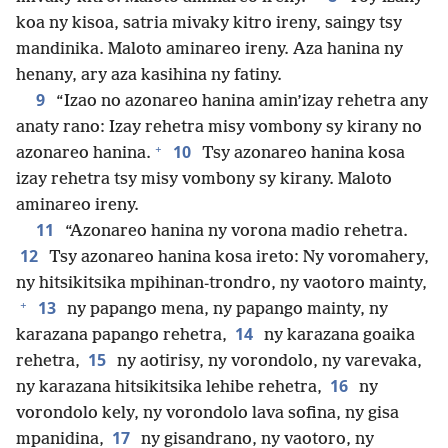
koa ny kisoa, satria mivaky kitro ireny, saingy tsy
mandinika. Maloto aminareo ireny. Aza hanina ny
henany, ary aza kasihina ny fatiny.
9
“Izao no azonareo hanina amin’izay rehetra any
anaty rano: Izay rehetra misy vombony sy kirany no
+
10
azonareo hanina.
Tsy azonareo hanina kosa
izay rehetra tsy misy vombony sy kirany. Maloto
aminareo ireny.
11
“Azonareo hanina ny vorona madio rehetra.
12
Tsy azonareo hanina kosa ireto: Ny voromahery,
ny hitsikitsika mpihinan-trondro, ny vaotoro mainty,
+
13
ny papango mena, ny papango mainty, ny
14
karazana papango rehetra,
ny karazana goaika
15
rehetra,
ny aotirisy, ny vorondolo, ny varevaka,
16
ny karazana hitsikitsika lehibe rehetra,
ny
vorondolo kely, ny vorondolo lava sofina, ny gisa
17
mpanidina,
ny gisandrano, ny vaotoro, ny