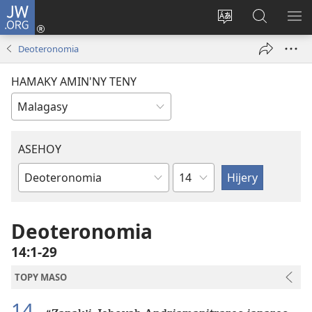
JW.ORG
Hiditra
(manokatra
Hiova
Fikaroha
HA
rohy)
fiteny
ato
Deoteronomia
Amin’ny
JW.ORG
HAMAKY AMIN'NY TENY
ASEHOY
Toko
Boky
ao
Amin’ny
Deoteronomia
Baiboly
14:1-29
TOPY MASO
14