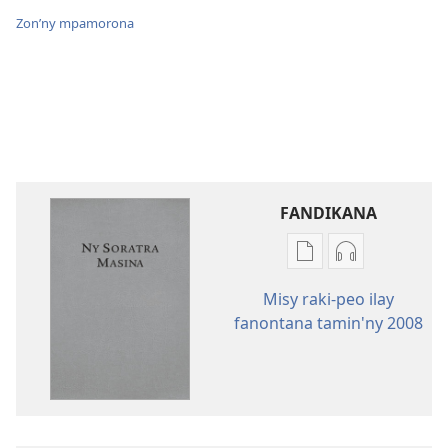
Zon’ny mpamorona
FANDIKANA
Fandikana
Fandikana
boky
raki-
Misy raki-peo ilay
Ny
peo
fanontana tamin'ny 2008
Soratra
Ny
Masina
Soratra
—
Masina
Fandikan-
—
tenin’ny
Fandikan-