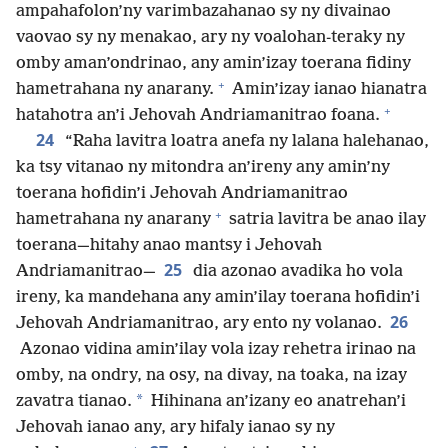
ampahafolon’ny varimbazahanao sy ny divainao
vaovao sy ny menakao, ary ny voalohan-teraky ny
omby aman’ondrinao, any amin’izay toerana fidiny
+
hametrahana ny anarany.
Amin’izay ianao hianatra
+
hatahotra an’i Jehovah Andriamanitrao foana.
24
“Raha lavitra loatra anefa ny lalana halehanao,
ka tsy vitanao ny mitondra an’ireny any amin’ny
toerana hofidin’i Jehovah Andriamanitrao
+
hametrahana ny anarany
satria lavitra be anao ilay
toerana—hitahy anao mantsy i Jehovah
25
Andriamanitrao—
dia azonao avadika ho vola
ireny, ka mandehana any amin’ilay toerana hofidin’i
26
Jehovah Andriamanitrao, ary ento ny volanao.
Azonao vidina amin’ilay vola izay rehetra irinao na
omby, na ondry, na osy, na divay, na toaka, na izay
*
zavatra tianao.
Hihinana an’izany eo anatrehan’i
Jehovah ianao any, ary hifaly ianao sy ny