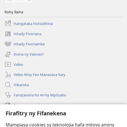
Rohy Ilaina
Hangataka Hotsidihina
Hitady Fivoriana
(manokatra
rohy)
Hitady Fivoriambe
(manokatra
rohy)
Inona ny Vaovao?
Video
Video Misy Feo Manazava Sary
Hikaroka
Fanazavana ho An’ny Mpitsabo
Fanazavana Ankapobeny
Firafitry ny Fifanekena
Fanampiana
Mampiasa cookies sy teknolojia hafa mitovy aminy