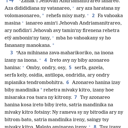
“Zanak’i Jehovah Andriamanitrareo ianareo.
+
Aza didididiana ny vatanareo,
ary aza haratana ny
+
2
*
volomasonareo,
rehefa misy maty.
Fa vahoaka
+
masina
ianareo amin’i Jehovah Andriamanitrareo,
ary nofidin’i Jehovah avy tamin’ny firenena rehetra
+
etỳ ambonin’ny tany,
mba ho vahoakany sy ho
*
fananany manokana.
3
“Aza mihinana zava-maharikoriko, na inona
+
4
izany na inona.
Ireto avy ny biby azonareo
+
5
hanina:
Omby, ondry, osy,
serfa, gazela,
serfa kely, osidia, antilopa, ondridia, ary ondry
6
mpianika tendrombohitra.
Azonareo hanina izay
*
biby mandinika
rehetra mivaky kitro, izany hoe
7
misaraka roa tsara ny kitrony.
Tsy azonareo
hanina kosa ireto biby ireto, satria mandinika na
mivaky kitro fotsiny: Ny rameva sy ny bitrodia ary ny
bitrom-bato, satria mandinika ireny, saingy tsy
+
8
mivaky kitro. Maloto aminareo ireny.
Toy izany