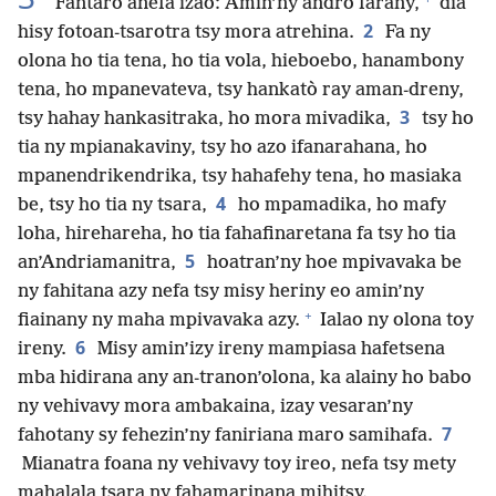
Fantaro anefa izao: Amin’ny andro farany,
dia
2
hisy fotoan-tsarotra tsy mora atrehina.
Fa ny
olona ho tia tena, ho tia vola, hieboebo, hanambony
tena, ho mpanevateva, tsy hankatò ray aman-dreny,
3
tsy hahay hankasitraka, ho mora mivadika,
tsy ho
tia ny mpianakaviny, tsy ho azo ifanarahana, ho
mpanendrikendrika, tsy hahafehy tena, ho masiaka
4
be, tsy ho tia ny tsara,
ho mpamadika, ho mafy
loha, hirehareha, ho tia fahafinaretana fa tsy ho tia
5
an’Andriamanitra,
hoatran’ny hoe mpivavaka be
ny fahitana azy nefa tsy misy heriny eo amin’ny
+
fiainany ny maha mpivavaka azy.
Ialao ny olona toy
6
ireny.
Misy amin’izy ireny mampiasa hafetsena
mba hidirana any an-tranon’olona, ka alainy ho babo
ny vehivavy mora ambakaina, izay vesaran’ny
7
fahotany sy fehezin’ny faniriana maro samihafa.
Mianatra foana ny vehivavy toy ireo, nefa tsy mety
mahalala tsara ny fahamarinana mihitsy.