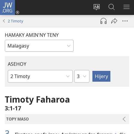
JW.ORG
Hiditra
(manokatra
Hiova
Fikaroha
HA
rohy)
fiteny
ato
2 Timoty
Amin’ny
JW.ORG
HAMAKY AMIN'NY TENY
ASEHOY
Toko
Boky
ao
Amin’ny
Timoty Faharoa
Baiboly
3:1-17
TOPY MASO
3
+