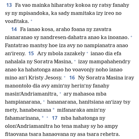
13
Fa vao mainka hiharatsy kokoa ny ratsy fanahy
sy ny mpisandoka, ka sady mamitaka izy ireo no
+
voafitaka.
14
Fa ianao kosa, araho foana ny zavatra
+
nianaranao sy nandresen-dahatra anao ka inoanao.
Fantatrao mantsy hoe iza avy no nampianatra anao
+
15
an’ireny.
Ary mbola zazakely
ianao dia efa
+
nahalala ny Soratra Masina,
izay mampahahendry
anao ka hahatonga anao ho voavonjy noho ianao
+
16
mino an’i Kristy Jesosy.
Ny Soratra Masina iray
manontolo dia avy amin’ny herin’ny fanahy
+
masin’Andriamanitra,
ary mahasoa mba
+
hampianarana,
hananarana, hanitsiana an’izay tsy
*
mety, hanabeazana
mifanaraka amin’ny
+
17
*
fahamarinana,
mba hahatonga ny
olon’Andriamanitra ho tena mahay sy ho ampy
fitaovana tsara hanaovana ny asa tsara rehetra.