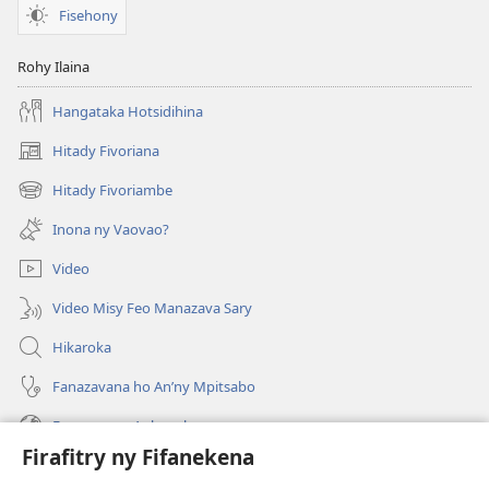
Fisehony
Rohy Ilaina
Hangataka Hotsidihina
Hitady Fivoriana
(manokatra
rohy)
Hitady Fivoriambe
(manokatra
rohy)
Inona ny Vaovao?
Video
Video Misy Feo Manazava Sary
Hikaroka
Fanazavana ho An’ny Mpitsabo
Fanazavana Ankapobeny
Firafitry ny Fifanekena
Fanampiana