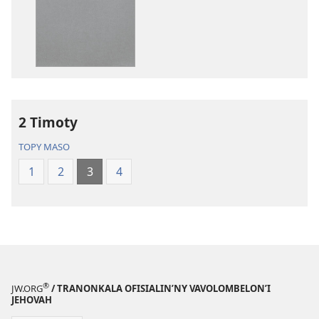
Ny
peo
Soratra
Ny
Masina
Soratra
—
Masina
Fandikan-
—
tenin’ny
Fandikan-
Tontolo
tenin’ny
2 Timoty
Vaovao
Tontolo
(Nohavaozina
Vaovao
TOPY MASO
2021)
(Nohavaozin
1
2
3
4
2021)
®
JW.ORG
/ TRANONKALA OFISIALIN’NY VAVOLOMBELON’I
JEHOVAH