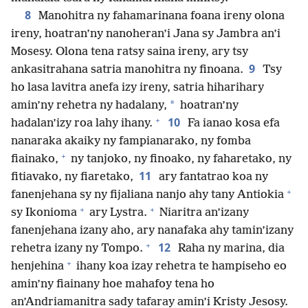
8
Manohitra ny fahamarinana foana ireny olona
ireny, hoatran’ny nanoheran’i Jana sy Jambra an’i
Mosesy. Olona tena ratsy saina ireny, ary tsy
9
ankasitrahana satria manohitra ny finoana.
Tsy
ho lasa lavitra anefa izy ireny, satria hiharihary
*
amin’ny rehetra ny hadalany,
hoatran’ny
+
10
hadalan’izy roa lahy ihany.
Fa ianao kosa efa
nanaraka akaiky ny fampianarako, ny fomba
+
fiainako,
ny tanjoko, ny finoako, ny faharetako, ny
11
fitiavako, ny fiaretako,
ary fantatrao koa ny
+
fanenjehana sy ny fijaliana nanjo ahy tany Antiokia
+
+
sy Ikonioma
ary Lystra.
Niaritra an’izany
fanenjehana izany aho, ary nanafaka ahy tamin’izany
+
12
rehetra izany ny Tompo.
Raha ny marina, dia
+
henjehina
ihany koa izay rehetra te hampiseho eo
amin’ny fiainany hoe mahafoy tena ho
an’Andriamanitra sady tafaray amin’i Kristy Jesosy.