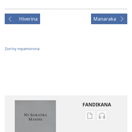
Hiverina
Manaraka
Zon’ny mpamorona
FANDIKANA
Fandikana
Fandikana
boky
raki-