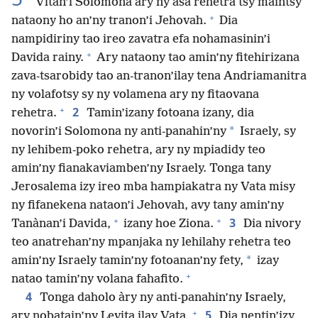
Vitan’i Solomona àry ny asa rehetra tsy maintsy
+
nataony ho an’ny tranon’i Jehovah.
Dia
nampidiriny tao ireo zavatra efa nohamasinin’i
+
Davida rainy.
Ary nataony tao amin’ny fitehirizana
zava-tsarobidy tao an-tranon’ilay tena Andriamanitra
ny volafotsy sy ny volamena ary ny fitaovana
+
2
rehetra.
Tamin’izany fotoana izany, dia
*
novorin’i Solomona ny anti-panahin’ny
Israely, sy
ny lehibem-poko rehetra, ary ny mpiadidy teo
amin’ny fianakaviamben’ny Israely. Tonga tany
Jerosalema izy ireo mba hampiakatra ny Vata misy
ny fifanekena nataon’i Jehovah, avy tany amin’ny
+
+
3
Tanànan’i Davida,
izany hoe Ziona.
Dia nivory
teo anatrehan’ny mpanjaka ny lehilahy rehetra teo
*
amin’ny Israely tamin’ny fotoanan’ny fety,
izay
+
natao tamin’ny volana fahafito.
4
Tonga daholo àry ny anti-panahin’ny Israely,
+
5
ary nobatain’ny Levita ilay Vata.
Dia nentin’izy