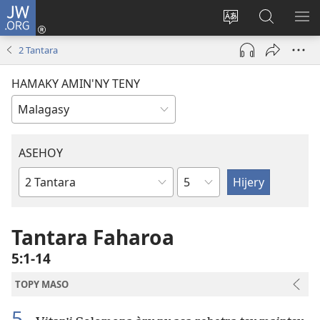
JW.ORG
Hiditra
(manokatra
Hiova
Fikaroha
HA
rohy)
fiteny
ato
2 Tantara
Amin’ny
JW.ORG
HAMAKY AMIN'NY TENY
ASEHOY
Toko
Boky
ao
Amin’ny
Tantara Faharoa
Baiboly
5:1-14
TOPY MASO
5