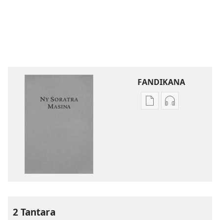
FANDIKANA
Fandikana
Fandikana
boky
raki-
Ny
peo
Soratra
Ny
Masina
Soratra
—
Masina
Fandikan-
—
tenin’ny
Fandikan-
Tontolo
tenin’ny
2 Tantara
Vaovao
Tontolo