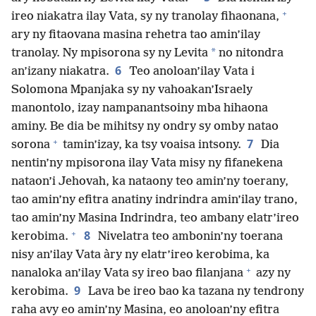
+
ireo niakatra ilay Vata, sy ny tranolay fihaonana,
ary ny fitaovana masina rehetra tao amin’ilay
*
tranolay. Ny mpisorona sy ny Levita
no nitondra
6
an’izany niakatra.
Teo anoloan’ilay Vata i
Solomona Mpanjaka sy ny vahoakan’Israely
manontolo, izay nampanantsoiny mba hihaona
aminy. Be dia be mihitsy ny ondry sy omby natao
+
7
sorona
tamin’izay, ka tsy voaisa intsony.
Dia
nentin’ny mpisorona ilay Vata misy ny fifanekena
nataon’i Jehovah, ka nataony teo amin’ny toerany,
tao amin’ny efitra anatiny indrindra amin’ilay trano,
tao amin’ny Masina Indrindra, teo ambany elatr’ireo
+
8
kerobima.
Nivelatra teo ambonin’ny toerana
nisy an’ilay Vata àry ny elatr’ireo kerobima, ka
+
nanaloka an’ilay Vata sy ireo bao filanjana
azy ny
9
kerobima.
Lava be ireo bao ka tazana ny tendrony
raha avy eo amin’ny Masina, eo anoloan’ny efitra