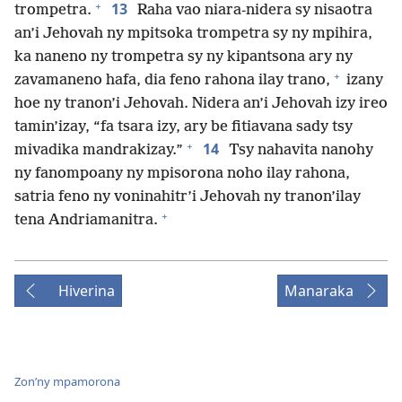
+
13
trompetra.
Raha vao niara-nidera sy nisaotra
an’i Jehovah ny mpitsoka trompetra sy ny mpihira,
ka naneno ny trompetra sy ny kipantsona ary ny
+
zavamaneno hafa, dia feno rahona ilay trano,
izany
hoe ny tranon’i Jehovah. Nidera an’i Jehovah izy ireo
tamin’izay, “fa tsara izy, ary be fitiavana sady tsy
+
14
mivadika mandrakizay.”
Tsy nahavita nanohy
ny fanompoany ny mpisorona noho ilay rahona,
satria feno ny voninahitr’i Jehovah ny tranon’ilay
+
tena Andriamanitra.
Hiverina
Manaraka
Zon’ny mpamorona