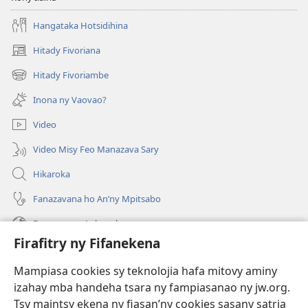
Hangataka Hotsidihina
Hitady Fivoriana
(manokatra
rohy)
Hitady Fivoriambe
(manokatra
rohy)
Inona ny Vaovao?
Video
Video Misy Feo Manazava Sary
Hikaroka
Fanazavana ho An’ny Mpitsabo
Fanazavana Ankapobeny
Firafitry ny Fifanekena
Fanampiana
Mampiasa cookies sy teknolojia hafa mitovy aminy
Fanomezana
izahay mba handeha tsara ny fampiasanao ny jw.org.
(manokatra
rohy)
Tsy maintsy ekena ny fiasan’ny cookies sasany satria