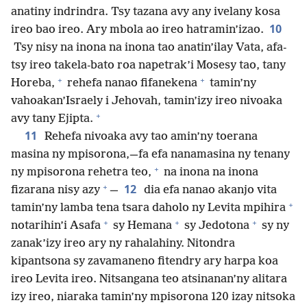
anatiny indrindra. Tsy tazana avy any ivelany kosa
10
ireo bao ireo. Ary mbola ao ireo hatramin’izao.
Tsy nisy na inona na inona tao anatin’ilay Vata, afa-
tsy ireo takela-bato roa napetrak’i Mosesy tao, tany
+
+
Horeba,
rehefa nanao fifanekena
tamin’ny
vahoakan’Israely i Jehovah, tamin’izy ireo nivoaka
+
avy tany Ejipta.
11
Rehefa nivoaka avy tao amin’ny toerana
masina ny mpisorona,—fa efa nanamasina ny tenany
+
ny mpisorona rehetra teo,
na inona na inona
+
12
fizarana nisy azy
—
dia efa nanao akanjo vita
+
tamin’ny lamba tena tsara daholo ny Levita mpihira
+
+
+
notarihin’i Asafa
sy Hemana
sy Jedotona
sy ny
zanak’izy ireo ary ny rahalahiny. Nitondra
kipantsona sy zavamaneno fitendry ary harpa koa
ireo Levita ireo. Nitsangana teo atsinanan’ny alitara
izy ireo, niaraka tamin’ny mpisorona 120 izay nitsoka