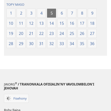
(Nohavaozina
Vaovao
TOPY MASO
2021)
(Nohavaozin
1
2
3
4
5
6
7
8
9
2021)
10
11
12
13
14
15
16
17
18
19
20
21
22
23
24
25
26
27
28
29
30
31
32
33
34
35
36
®
JW.ORG
/ TRANONKALA OFISIALIN’NY VAVOLOMBELON’I
JEHOVAH
Fisehony
Rohy Ilaina