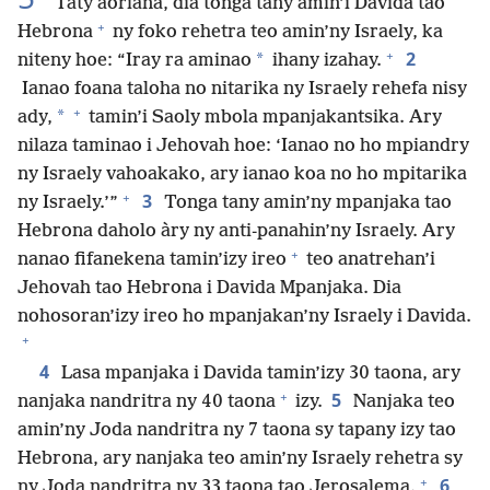
Tatỳ aoriana, dia tonga tany amin’i Davida tao
+
Hebrona
ny foko rehetra teo amin’ny Israely, ka
+
2
*
niteny hoe: “Iray ra aminao
ihany izahay.
Ianao foana taloha no nitarika ny Israely rehefa nisy
+
*
ady,
tamin’i Saoly mbola mpanjakantsika. Ary
nilaza taminao i Jehovah hoe: ‘Ianao no ho mpiandry
ny Israely vahoakako, ary ianao koa no ho mpitarika
+
3
ny Israely.’”
Tonga tany amin’ny mpanjaka tao
Hebrona daholo àry ny anti-panahin’ny Israely. Ary
+
nanao fifanekena tamin’izy ireo
teo anatrehan’i
Jehovah tao Hebrona i Davida Mpanjaka. Dia
nohosoran’izy ireo ho mpanjakan’ny Israely i Davida.
+
4
Lasa mpanjaka i Davida tamin’izy 30 taona, ary
+
5
nanjaka nandritra ny 40 taona
izy.
Nanjaka teo
amin’ny Joda nandritra ny 7 taona sy tapany izy tao
Hebrona, ary nanjaka teo amin’ny Israely rehetra sy
+
6
ny Joda nandritra ny 33 taona tao Jerosalema.