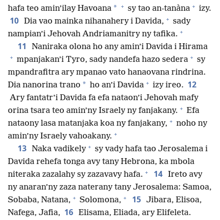
+
+
*
hafa teo amin’ilay Havoana
sy tao an-tanàna
izy.
+
10
Dia vao mainka nihanahery i Davida,
sady
+
nampian’i Jehovah Andriamanitry ny tafika.
11
Naniraka olona ho any amin’i Davida i Hirama
+
+
mpanjakan’i Tyro, sady nandefa hazo sedera
sy
mpandrafitra ary mpanao vato hanaovana rindrina.
+
12
*
Dia nanorina trano
ho an’i Davida
izy ireo.
Ary fantatr’i Davida fa efa nataon’i Jehovah mafy
+
orina tsara teo amin’ny Israely ny fanjakany.
Efa
+
nataony lasa matanjaka koa ny fanjakany,
noho ny
+
amin’ny Israely vahoakany.
+
13
Naka vadikely
sy vady hafa tao Jerosalema i
Davida rehefa tonga avy tany Hebrona, ka mbola
+
14
niteraka zazalahy sy zazavavy hafa.
Ireto avy
ny anaran’ny zaza naterany tany Jerosalema: Samoa,
+
+
15
Sobaba, Natana,
Solomona,
Jibara, Elisoa,
16
Nafega, Jafia,
Elisama, Eliada, ary Elifeleta.