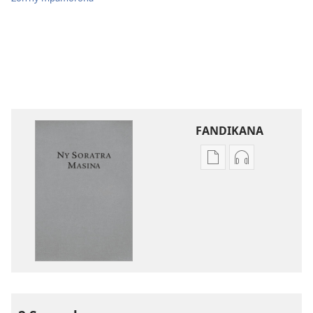
FANDIKANA
Fandikana
Fandikana
boky
raki-
Ny
peo
Soratra
Ny
Masina
Soratra
—
Masina
Fandikan-
—
tenin’ny
Fandikan-
Tontolo
tenin’ny