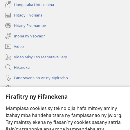
Hangataka Hotsidihina
Hitady Fivoriana
(manokatra
rohy)
Hitady Fivoriambe
(manokatra
rohy)
Inona ny Vaovao?
Video
Video Misy Feo Manazava Sary
Hikaroka
Fanazavana ho An’ny Mpitsabo
Fanazavana Ankapobeny
Firafitry ny Fifanekena
Fanampiana
Mampiasa cookies sy teknolojia hafa mitovy aminy
Fanomezana
izahay mba handeha tsara ny fampiasanao ny jw.org.
(manokatra
rohy)
Tsy maintsy ekena ny fiasan’ny cookies sasany satria
ilain’ny tranonkalanay mba hampandeha azy.
FITEHIRIZAM-BOKIN’NY Vavolombelon’i Jehovah