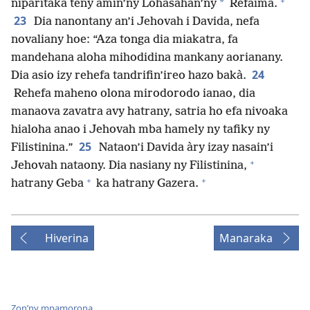
+
*
niparitaka teny amin’ny Lohasahan’ny
Refaima.
23
Dia nanontany an’i Jehovah i Davida, nefa
novaliany hoe: “Aza tonga dia miakatra, fa
mandehana aloha mihodidina mankany aorianany.
24
Dia asio izy rehefa tandrifin’ireo hazo bakà.
Rehefa maheno olona mirodorodo ianao, dia
manaova zavatra avy hatrany, satria ho efa nivoaka
hialoha anao i Jehovah mba hamely ny tafiky ny
25
Filistinina.”
Nataon’i Davida àry izay nasain’i
+
Jehovah nataony. Dia nasiany ny Filistinina,
+
+
hatrany Geba
ka hatrany Gazera.
Hiverina
Manaraka
Zon’ny mpamorona