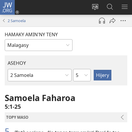
JW.ORG
Hiditra
(manokatra
Hiova
Fikaroha
HA
rohy)
fiteny
ato
2 Samoela
Amin’ny
JW.ORG
HAMAKY AMIN'NY TENY
ASEHOY
Toko
Boky
ao
Amin’ny
Samoela Faharoa
Baiboly
5:1-25
TOPY MASO
5