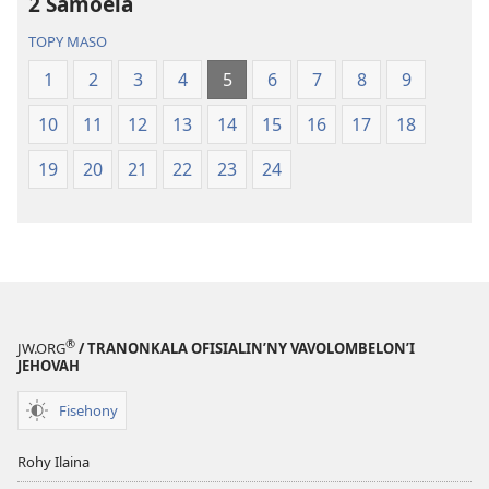
2 Samoela
Vaovao
Tontolo
(Nohavaozina
Vaovao
TOPY MASO
2021)
(Nohavaozin
1
2
3
4
5
6
7
8
9
2021)
10
11
12
13
14
15
16
17
18
19
20
21
22
23
24
®
JW.ORG
/ TRANONKALA OFISIALIN’NY VAVOLOMBELON’I
JEHOVAH
Fisehony
Rohy Ilaina