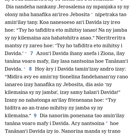
Dia nandeha nankany Jerosalema ny mpanjaka sy ny
+
olony mba hanafika an’ireo Jebosita
nipetraka tao
amin’ilay tany. Koa nanesoeso an’i Davida izy ireo
hoe: “Tsy ho tafiditra eto mihitsy ianao! Na ny jamba
sy ny kilemaina aza hahatohitra anao.” Nieritreritra
mantsy ry zareo hoe: ‘Tsy ho tafiditra eto mihitsy i
+
7
Davida.’
Azon’i Davida ihany anefa i Ziona, ilay
tanàna voaro mafy, ilay lasa nantsoina hoe Tanànan’i
+
8
Davida.
Hoy àry i Davida tamin’izay andro izay:
“Midira avy eo amin’ny tionelina fandehanan’ny rano
ianareo izay hanafika ny Jebosita, dia asio ‘ny
kilemaina sy ny jamba’, izay samy halan’i Davida!”
Izany no nahatonga an’ilay fitenenana hoe: “Tsy
hiditra ao an-trano mihitsy ny jamba sy ny
9
kilemaina.”
Dia nanorim-ponenana tao amin’ilay
*
tanàna voaro mafy i Davida. Ary nantsoina
hoe
Tanànan’i Davida izy io. Nanorina manda sy trano