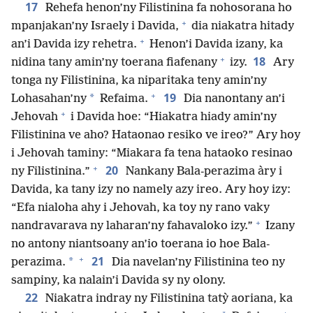
17
Rehefa henon’ny Filistinina fa nohosorana ho
+
mpanjakan’ny Israely i Davida,
dia niakatra hitady
+
an’i Davida izy rehetra.
Henon’i Davida izany, ka
+
18
nidina tany amin’ny toerana fiafenany
izy.
Ary
tonga ny Filistinina, ka niparitaka teny amin’ny
+
19
*
Lohasahan’ny
Refaima.
Dia nanontany an’i
+
Jehovah
i Davida hoe: “Hiakatra hiady amin’ny
Filistinina ve aho? Hataonao resiko ve ireo?” Ary hoy
i Jehovah taminy: “Miakara fa tena hataoko resinao
+
20
ny Filistinina.”
Nankany Bala-perazima àry i
Davida, ka tany izy no namely azy ireo. Ary hoy izy:
“Efa nialoha ahy i Jehovah, ka toy ny rano vaky
+
nandravarava ny laharan’ny fahavaloko izy.”
Izany
no antony niantsoany an’io toerana io hoe Bala-
+
21
*
perazima.
Dia navelan’ny Filistinina teo ny
sampiny, ka nalain’i Davida sy ny olony.
22
Niakatra indray ny Filistinina tatỳ aoriana, ka