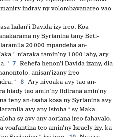
 maniry indray ny volombavanareo vao
asa halan’i Davida izy ireo. Koa
hanakarama ny Syrianina tany Beti-
iaramila 20 000 mpandeha an-
+
Maka
niaraka tamin’ny 1 000 lahy, ary
7
*
a.
Rehefa henon’i Davida izany, dia
manontolo, anisan’izany ireo
8
+
ndra.
Ary nivoaka avy tao an-
a hiady teo amin’ny fidirana amin’ny
na teny an-tsaha kosa ny Syrianina avy
*
iaramila avy any Istoba
sy Maka.
aloha sy avy any aoriana ireo fahavalo.
a voafantina teo amin’ny Israely izy, ka
10
+