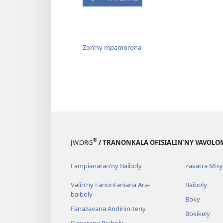
Zon’ny mpamorona
®
JW.ORG
/ TRANONKALA OFISIALIN’NY VAVOLO
Fampianaran’ny Baiboly
Zavatra Misy
Valin’ny Fanontaniana Ara-
Baiboly
baiboly
Boky
Fanazavana Andinin-teny
Bokikely
Fianarana Baiboly