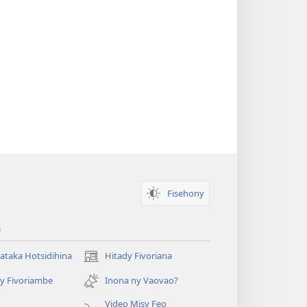
Fisehony
a
taka Hotsidihina
Hitady Fivoriana
(manokatra
rohy)
y Fivoriambe
Inona ny Vaovao?
a
Video Misy Feo
o