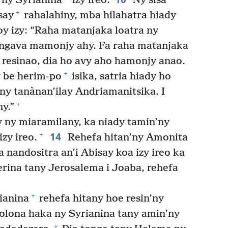
’ny Syrianina
izy ireo.
Ny sisa
+
say
rahalahiny, mba hilahatra hiady
y izy: “Raha matanjaka loatra ny
 tongava mamonjy ahy. Fa raha matanjaka
 resinao, dia ho avy aho hamonjy anao.
+
 be herim-po
isika, satria hiady ho
ny tanànan’ilay Andriamanitsika. I
+
y.”
 ny miaramilany, ka niady tamin’ny
14
+
izy ireo.
Rehefa hitan’ny Amonita
a nandositra an’i Abisay koa izy ireo ka
verina tany Jerosalema i Joaba, rehefa
+
ianina
rehefa hitany hoe resin’ny
olona haka ny Syrianina tany amin’ny
+