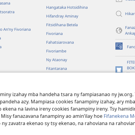
nasana
Hangataka Hotsidihina
tsoratra
Hika
Hifandray Aminay
Fitsidihana Betela
Fana
ho An’ny Fivoriana
Anka
Fivoriana
a
Fahatsiarovana
a
Fan
(manokatr
Fivoriambe
rohy)
Ny Ataonay
FIT
BOK
Fitantarana
(manokatr
Vavo
Maneran-tany
rohy)
Jeh
JW L
baiboly
aminy izahay mba handeha tsara ny fampiasanao ny jw.org. 
oina
mpandeha azy. Mampiasa cookies fanampiny izahay, ary mba
 ekena na lavina ireny cookies fanampiny ireny. Tsy hamidin
. Misy fanazavana fanampiny ao amin’ilay hoe
Fifanekena M
o ny zavatra ekenao sy tsy ekenao, na rahoviana na rahovian
ct Society of Pennsylvania.
FIFANEKENA
|
FIFANEKENA MOMBA NY TSI