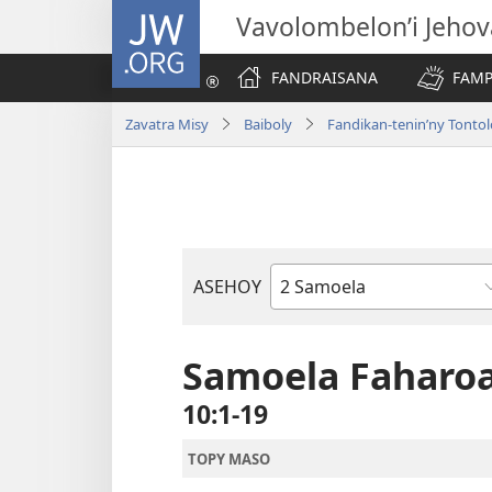
JW.ORG
Vavolombelon’i Jeho
FANDRAISANA
FAMP
Zavatra Misy
Baiboly
Fandikan-tenin’ny Tonto
ASEHOY
Boky
ao
Amin’ny
Samoela Faharo
Baiboly
10:1-19
TOPY MASO