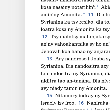
nasainy nilahatra hiady tamin
*
kosa nasainy notarihin’i
Abi
11
+
amin’ny Amonita.
Dia ho
Syrianina ka tsy resiko, dia
loatra kosa ny Amonita ka tsy
12
Tsy maintsy matanjaka sy
an’ny vahoakantsika sy ho an’
Jehovah koa hanao ny anjaran
13
Ary nandroso i Joaba sy
Syrianina. Dia nandositra azy 
fa nandositra ny Syrianina, di
niditra tao an-tanàna. Dia ni
avy niady tamin’ny Amonita.
15
Nifamory indray ny Syr
16
Israely izy ireo.
Naniraka 
+