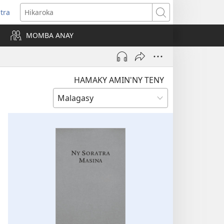
itra
anokatra
Hikaroka
hy)
MOMBA ANAY
HAMAKY AMIN'NY TENY