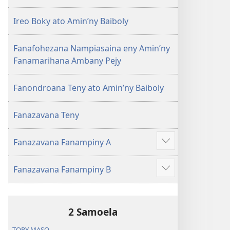
Ireo Boky ato Amin’ny Baiboly
Fanafohezana Nampiasaina eny Amin’ny
Fanamarihana Ambany Pejy
Fanondroana Teny ato Amin’ny Baiboly
Fanazavana Teny
Fanazavana Fanampiny A
Hijery
misimisy
Fanazavana Fanampiny B
kokoa
Hijery
misimisy
kokoa
2 Samoela
TOPY MASO