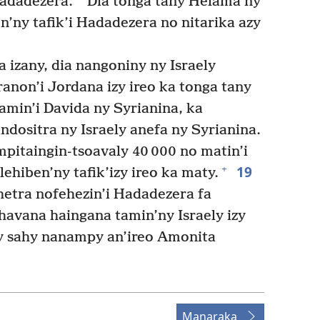
Hadadezera.
Dia tonga tany Helama ny
n’ny tafik’i Hadadezera no nitarika azy
 izany, dia nangoniny ny Israely
ranon’i Jordana izy ireo ka tonga tany
amin’i Davida ny Syrianina, ka
dositra ny Israely anefa ny Syrianina.
pitaingin-tsoavaly 40 000 no matin’i
19
+
ehiben’ny tafik’izy ireo ka maty.
etra nofehezin’i Hadadezera fa
nihavana haingana tamin’ny Israely izy
sy sahy nanampy an’ireo Amonita
Manaraka