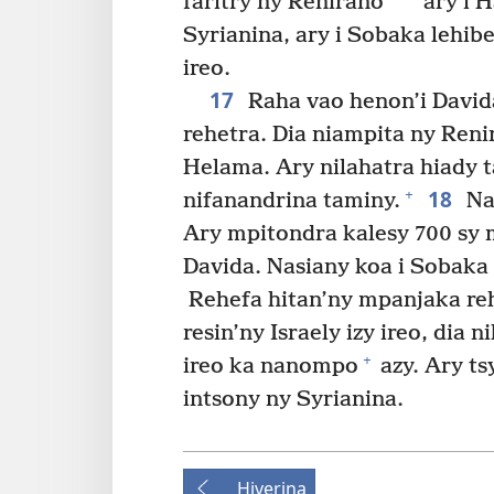
*
faritry ny Renirano
àry i 
Syrianina, ary i Sobaka lehibe
ireo.
17
Raha vao henon’i Davida
rehetra. Dia niampita ny Reni
Helama. Ary nilahatra hiady t
18
+
nifanandrina taminy.
Nan
Ary mpitondra kalesy 700 sy m
Davida. Nasiany koa i Sobaka l
Rehefa hitan’ny mpanjaka reh
resin’ny Israely izy ireo, dia 
+
ireo ka nanompo
azy. Ary t
intsony ny Syrianina.
Hiverina