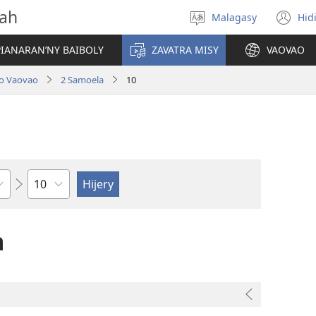
vah
Malagasy
Hid
Hifidy
(m
fiteny
ro
IANARAN’NY BAIBOLY
ZAVATRA MISY
VAOVAO
lo Vaovao
2 Samoela
10
Toko
a