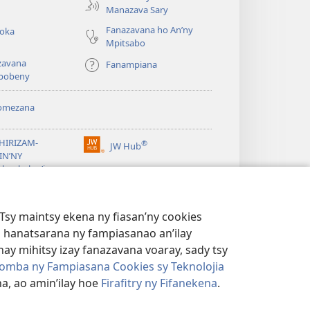
Manazava Sary
Fanazavana ho An’ny
roka
Mpitsabo
zavana
Fanampiana
pobeny
omezana
a
EHIRIZAM-
®
JW Hub
(manokatra
IN’NY
rohy)
a
lombelon’i
ovah
®
®
ibrary
Watchtower Library
Tsy maintsy ekena ny fiasan’ny cookies
 hanatsarana ny fampiasanao an’ilay
ay mihitsy izay fanazavana voaray, sady tsy
omba ny Fampiasana Cookies sy Teknolojia
a, ao amin’ilay hoe
Firafitry ny Fifanekena
.
AMBARATELO
|
FIRAFITRY NY FIFANEKENA