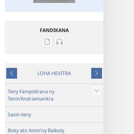
FANDIKANA
Fandikana
Fandikana
boky
raki-
Ny
peo
Soratra
Ny
LOHA HEVITRA
Masina
Soratra
Hiverina
Manaraka
—
Masina
Fandikan-
—
Teny Fampidirana ny
Hijery
tenin’ny
Fandikan-
Tenin’Andriamanitra
misimisy
Tontolo
tenin’ny
kokoa
Vaovao
Tontolo
Sasin-teny
(Nohavaozina
Vaovao
2021)
(Nohavaozina
Boky ato Amin’ny Baiboly
2021)