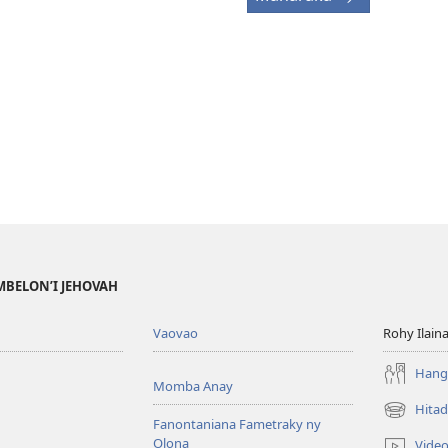
MBELON’I JEHOVAH
Vaovao
Rohy Ilain
Hanga
Momba Anay
Hitad
(manokatr
Fanontaniana Fametraky ny
rohy)
Olona
Vide