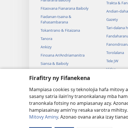
Trakta & Fa
Fitaovana Fianarana Baiboly
Andian-daha
Fiadanan-tsaina &
Gazety
Fahasambarana
Tari-dalana 
Tokantrano & Fitaizana
Fandaharan
Tanora
Fanondroan
Ankizy
Torolalana
Finoana An’Andriamanitra
Tele JW
Siansa & Baiboly
Video
Tantara & Baiboly
Firafitry ny Fifanekena
Mozika
Tantara Ara-
Mampiasa cookies sy teknolojia hafa mitovy 
Tantara Hen
sasany satria ilain’ny tranonkalanay mba ha
tranonkala fotsiny no ampiasanay azy. Azonao
hampiasainay amin’ny resaka varotra mihitsy
Mitovy Aminy
. Azonao ovana araka izay tiana
Copyright
© 2026 Watch Tower Bible and Tra