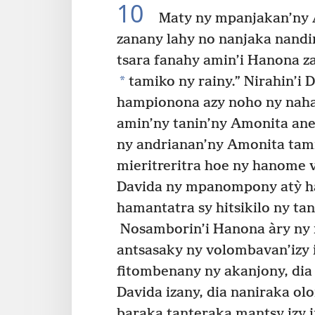
10
Maty ny mpanjakan’ny 
zanany lahy no nanjaka nandi
tsara fanahy amin’i Hanona z
*
tamiko ny rainy.” Nirahin’
hampionona azy noho ny naha
amin’ny tanin’ny Amonita an
ny andrianan’ny Amonita tami
mieritreritra hoe ny hanome 
Davida ny mpanompony atỳ ha
hamantatra sy hitsikilo ny ta
Nosamborin’i Hanona àry ny 
antsasaky ny volombavan’izy 
fitombenany ny akanjony, dia 
Davida izany, dia naniraka olon
baraka tanteraka mantsy izy 