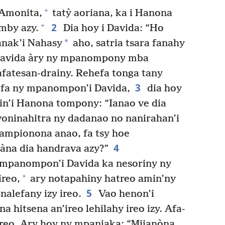
+
Amonita,
tatỳ aoriana, ka i Hanona
2
+
mby azy.
Dia hoy i Davida: “Ho
*
anak’i Nahasy
aho, satria tsara fanahy
i Davida àry ny mpanompony mba
fatesan-drainy. Rehefa tonga tany
3
efa ny mpanompon’i Davida,
dia hoy
n’i Hanona tompony: “Ianao ve dia
voninahitra ny dadanao no nanirahan’i
mpionona anao, fa tsy hoe
4
nàna dia handrava azy?”
mpanompon’i Davida ka nesoriny ny
+
ireo,
ary notapahiny hatreo amin’ny
5
nalefany izy ireo.
Vao henon’i
a hitsena an’ireo lehilahy ireo izy. Afa-
ireo. Ary hoy ny mpanjaka: “Mijanòna