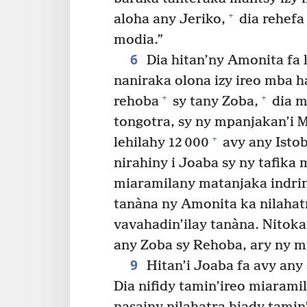
+
aloha any Jeriko,
dia rehefa
modia.”
6
Dia hitan’ny Amonita fa l
naniraka olona izy ireo mba 
+
+
rehoba
sy tany Zoba,
dia m
tongotra, sy ny mpanjakan’i 
+
lehilahy 12 000
avy any Istob
nirahiny i Joaba sy ny tafika 
miaramilany matanjaka indri
tanàna ny Amonita ka nilahatr
vavahadin’ilay tanàna. Nitoka
any Zoba sy Rehoba, ary ny m
9
Hitan’i Joaba fa avy any 
Dia nifidy tamin’ireo miaramil