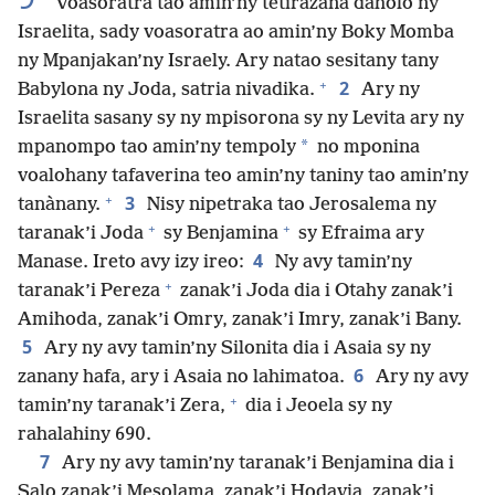
Voasoratra tao amin’ny tetirazana daholo ny
Israelita, sady voasoratra ao amin’ny Boky Momba
ny Mpanjakan’ny Israely. Ary natao sesitany tany
+
2
Babylona ny Joda, satria nivadika.
Ary ny
Israelita sasany sy ny mpisorona sy ny Levita ary ny
*
mpanompo tao amin’ny tempoly
no mponina
voalohany tafaverina teo amin’ny taniny tao amin’ny
+
3
tanànany.
Nisy nipetraka tao Jerosalema ny
+
+
taranak’i Joda
sy Benjamina
sy Efraima ary
4
Manase. Ireto avy izy ireo:
Ny avy tamin’ny
+
taranak’i Pereza
zanak’i Joda dia i Otahy zanak’i
Amihoda, zanak’i Omry, zanak’i Imry, zanak’i Bany.
5
Ary ny avy tamin’ny Silonita dia i Asaia sy ny
6
zanany hafa, ary i Asaia no lahimatoa.
Ary ny avy
+
tamin’ny taranak’i Zera,
dia i Jeoela sy ny
rahalahiny 690.
7
Ary ny avy tamin’ny taranak’i Benjamina dia i
Salo zanak’i Mesolama, zanak’i Hodavia, zanak’i