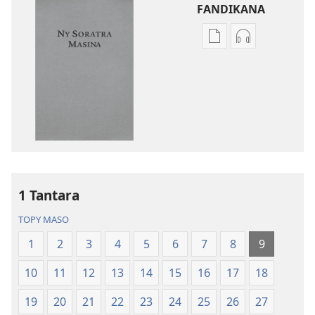
FANDIKANA
Fandikana
Fandikana
boky
raki-
Ny
peo
Soratra
Ny
Masina
Soratra
—
Masina
Fandikan-
—
tenin’ny
Fandikan-
Tontolo
tenin’ny
1 Tantara
Vaovao
Tontolo
(Nohavaozina
Vaovao
TOPY MASO
2021)
(Nohavaozin
1
2
3
4
5
6
7
8
9
2021)
10
11
12
13
14
15
16
17
18
19
20
21
22
23
24
25
26
27