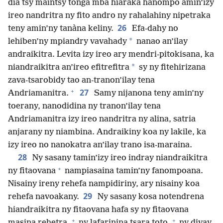
dia tsy maintsy tonga mba hiaraka hanompo amin’izy
ireo nandritra ny fito andro ny rahalahiny nipetraka
26
teny amin’ny tanàna keliny.
Efa-dahy no
*
lehiben’ny mpiandry vavahady
nanao an’ilay
andraikitra. Levita izy ireo ary mendri-pitokisana, ka
*
niandraikitra an’ireo efitrefitra
sy ny fitehirizana
zava-tsarobidy tao an-tranon’ilay tena
+
27
Andriamanitra.
Samy nijanona teny amin’ny
toerany, nanodidina ny tranon’ilay tena
Andriamanitra izy ireo nandritra ny alina, satria
anjarany ny niambina. Andraikiny koa ny lakile, ka
izy ireo no nanokatra an’ilay trano isa-maraina.
28
Ny sasany tamin’izy ireo indray niandraikitra
+
ny fitaovana
nampiasaina tamin’ny fanompoana.
Nisainy ireny rehefa nampidiriny, ary nisainy koa
29
rehefa navoakany.
Ny sasany kosa notendrena
hiandraikitra ny fitaovana hafa sy ny fitaovana
+
+
masina rehetra,
ny lafarinina tsara toto,
ny divay,