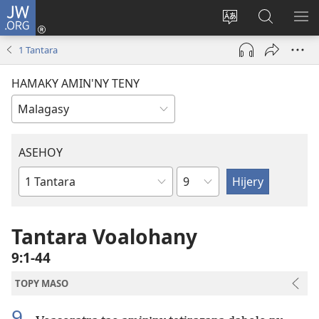
JW.ORG
Hiditra
(manokatra
Hiova
Fikaroha
HA
rohy)
fiteny
ato
1 Tantara
Amin’ny
JW.ORG
HAMAKY AMIN'NY TENY
ASEHOY
Toko
Boky
ao
Amin’ny
Tantara Voalohany
Baiboly
9:1-44
TOPY MASO
9