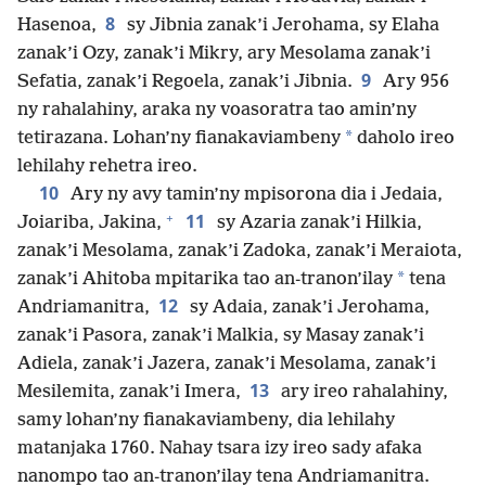
8
Hasenoa,
sy Jibnia zanak’i Jerohama, sy Elaha
zanak’i Ozy, zanak’i Mikry, ary Mesolama zanak’i
9
Sefatia, zanak’i Regoela, zanak’i Jibnia.
Ary 956
ny rahalahiny, araka ny voasoratra tao amin’ny
*
tetirazana. Lohan’ny fianakaviambeny
daholo ireo
lehilahy rehetra ireo.
10
Ary ny avy tamin’ny mpisorona dia i Jedaia,
+
11
Joiariba, Jakina,
sy Azaria zanak’i Hilkia,
zanak’i Mesolama, zanak’i Zadoka, zanak’i Meraiota,
*
zanak’i Ahitoba mpitarika tao an-tranon’ilay
tena
12
Andriamanitra,
sy Adaia, zanak’i Jerohama,
zanak’i Pasora, zanak’i Malkia, sy Masay zanak’i
Adiela, zanak’i Jazera, zanak’i Mesolama, zanak’i
13
Mesilemita, zanak’i Imera,
ary ireo rahalahiny,
samy lohan’ny fianakaviambeny, dia lehilahy
matanjaka 1 760. Nahay tsara izy ireo sady afaka
nanompo tao an-tranon’ilay tena Andriamanitra.