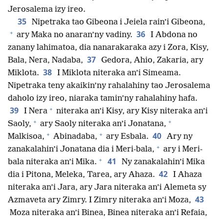
Jerosalema izy ireo.
35
Nipetraka tao Gibeona i Jeiela rain’i Gibeona,
+
36
ary Maka no anaran’ny vadiny.
I Abdona no
zanany lahimatoa, dia nanarakaraka azy i Zora, Kisy,
37
Bala, Nera, Nadaba,
Gedora, Ahio, Zakaria, ary
38
Miklota.
I Miklota niteraka an’i Simeama.
Nipetraka teny akaikin’ny rahalahiny tao Jerosalema
daholo izy ireo, niaraka tamin’ny rahalahiny hafa.
+
39
I Nera
niteraka an’i Kisy, ary Kisy niteraka an’i
+
+
Saoly,
ary Saoly niteraka an’i Jonatana,
+
+
40
Malkisoa,
Abinadaba,
ary Esbala.
Ary ny
+
zanakalahin’i Jonatana dia i Meri-bala,
ary i Meri-
+
41
bala niteraka an’i Mika.
Ny zanakalahin’i Mika
42
dia i Pitona, Meleka, Tarea, ary Ahaza.
I Ahaza
niteraka an’i Jara, ary Jara niteraka an’i Alemeta sy
43
Azmaveta ary Zimry. I Zimry niteraka an’i Moza,
Moza niteraka an’i Binea, Binea niteraka an’i Refaia,