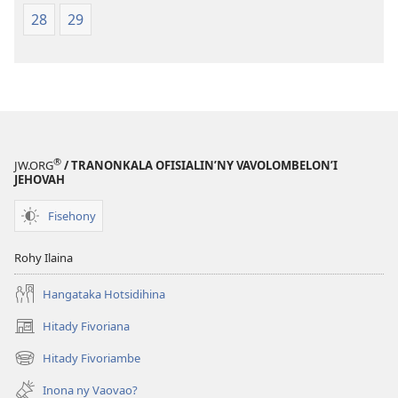
28
29
®
JW.ORG
/ TRANONKALA OFISIALIN’NY VAVOLOMBELON’I
JEHOVAH
Fisehony
Rohy Ilaina
Hangataka Hotsidihina
Hitady Fivoriana
(manokatra
rohy)
Hitady Fivoriambe
(manokatra
rohy)
Inona ny Vaovao?