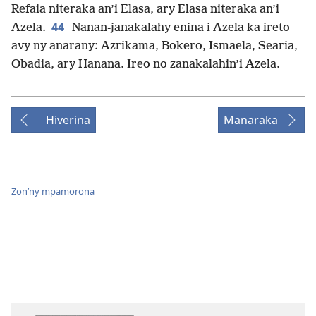
Refaia niteraka an’i Elasa, ary Elasa niteraka an’i
44
Azela.
Nanan-janakalahy enina i Azela ka ireto
avy ny anarany: Azrikama, Bokero, Ismaela, Searia,
Obadia, ary Hanana. Ireo no zanakalahin’i Azela.
Hiverina
Manaraka
Zon’ny mpamorona