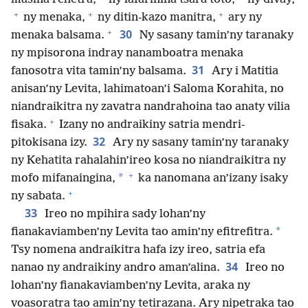
+
+
+
ny menaka,
ny ditin-kazo manitra,
ary ny
+
30
menaka balsama.
Ny sasany tamin’ny taranaky
ny mpisorona indray nanamboatra menaka
31
fanosotra vita tamin’ny balsama.
Ary i Matitia
anisan’ny Levita, lahimatoan’i Saloma Korahita, no
niandraikitra ny zavatra nandrahoina tao anaty vilia
+
fisaka.
Izany no andraikiny satria mendri-
32
pitokisana izy.
Ary ny sasany tamin’ny taranaky
ny Kehatita rahalahin’ireo kosa no niandraikitra ny
+
*
mofo mifanaingina,
ka nanomana an’izany isaky
+
ny sabata.
33
Ireo no mpihira sady lohan’ny
*
fianakaviamben’ny Levita tao amin’ny efitrefitra.
Tsy nomena andraikitra hafa izy ireo, satria efa
34
nanao ny andraikiny andro aman’alina.
Ireo no
lohan’ny fianakaviamben’ny Levita, araka ny
voasoratra tao amin’ny tetirazana. Ary nipetraka tao