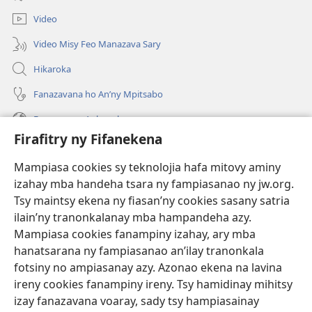
Video
Video Misy Feo Manazava Sary
Hikaroka
Fanazavana ho An’ny Mpitsabo
Fanazavana Ankapobeny
Firafitry ny Fifanekena
Fanampiana
Mampiasa cookies sy teknolojia hafa mitovy aminy
Fanomezana
izahay mba handeha tsara ny fampiasanao ny jw.org.
(manokatra
rohy)
Tsy maintsy ekena ny fiasan’ny cookies sasany satria
ilain’ny tranonkalanay mba hampandeha azy.
FITEHIRIZAM-BOKIN’NY Vavolombelon’i Jehovah
(manokatra
Mampiasa cookies fanampiny izahay, ary mba
rohy)
®
JW Hub
hanatsarana ny fampiasanao an’ilay tranonkala
(manokatra
fotsiny no ampiasanay azy. Azonao ekena na lavina
rohy)
®
JW Library
ireny cookies fanampiny ireny. Tsy hamidinay mihitsy
izay fanazavana voaray, sady tsy hampiasainay
®
Watchtower Library