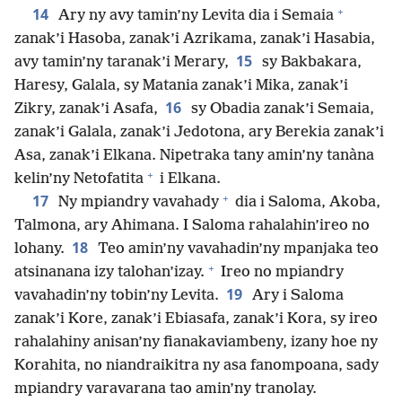
+
14
Ary ny avy tamin’ny Levita dia i Semaia
zanak’i Hasoba, zanak’i Azrikama, zanak’i Hasabia,
15
avy tamin’ny taranak’i Merary,
sy Bakbakara,
Haresy, Galala, sy Matania zanak’i Mika, zanak’i
16
Zikry, zanak’i Asafa,
sy Obadia zanak’i Semaia,
zanak’i Galala, zanak’i Jedotona, ary Berekia zanak’i
Asa, zanak’i Elkana. Nipetraka tany amin’ny tanàna
+
kelin’ny Netofatita
i Elkana.
+
17
Ny mpiandry vavahady
dia i Saloma, Akoba,
Talmona, ary Ahimana. I Saloma rahalahin’ireo no
18
lohany.
Teo amin’ny vavahadin’ny mpanjaka teo
+
atsinanana izy talohan’izay.
Ireo no mpiandry
19
vavahadin’ny tobin’ny Levita.
Ary i Saloma
zanak’i Kore, zanak’i Ebiasafa, zanak’i Kora, sy ireo
rahalahiny anisan’ny fianakaviambeny, izany hoe ny
Korahita, no niandraikitra ny asa fanompoana, sady
mpiandry varavarana tao amin’ny tranolay.