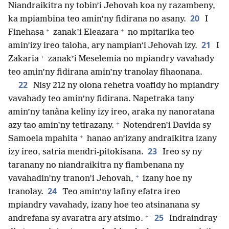
Niandraikitra ny tobin’i Jehovah koa ny razambeny,
20
ka mpiambina teo amin’ny fidirana no asany.
I
+
+
Finehasa
zanak’i Eleazara
no mpitarika teo
21
amin’izy ireo taloha, ary nampian’i Jehovah izy.
I
+
Zakaria
zanak’i Meselemia no mpiandry vavahady
teo amin’ny fidirana amin’ny tranolay fihaonana.
22
Nisy 212 ny olona rehetra voafidy ho mpiandry
vavahady teo amin’ny fidirana. Napetraka tany
amin’ny tanàna keliny izy ireo, araka ny nanoratana
+
azy tao amin’ny tetirazany.
Notendren’i Davida sy
+
Samoela mpahita
hanao an’izany andraikitra izany
23
izy ireo, satria mendri-pitokisana.
Ireo sy ny
taranany no niandraikitra ny fiambenana ny
+
vavahadin’ny tranon’i Jehovah,
izany hoe ny
24
tranolay.
Teo amin’ny lafiny efatra ireo
mpiandry vavahady, izany hoe teo atsinanana sy
+
25
andrefana sy avaratra ary atsimo.
Indraindray