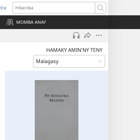
itra
anokatra
Hikaroka
hy)
MOMBA ANAY
HAMAKY AMIN'NY TENY