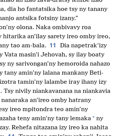
anao an’izao zava-dratsy lehibe izao
a, dia ho fantatsika hoe tsy ny tanany
anjo antsika fotsiny izany.”
aon’ny olona. Naka ombivavy roa
 hitarika an’ilay sarety ireo omby ireo,
11
any tao am-bala.
Dia napetrak’izy
y Vata masin’i Jehovah, sy ilay boaty
 sy ny sarivongan’ny hemoroida nahazo
y tany amin’ny lalana mankany Beti-
izotra tamin’ny lalambe iray ihany izy
a. Tsy nivily niankavanana na niankavia
a nanaraka an’ireo omby hatrany
mesy ireo mpitondra teo amin’ny
*
azaha teny amin’ny tany lemaka
ny
ay. Rehefa nitazana izy ireo ka nahita