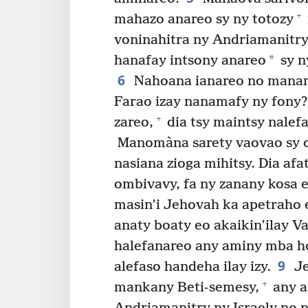
+
mahazo anareo sy ny totozy
voninahitra ny Andriamanitry 
*
hanafay intsony anareo
sy n
6
Nahoana ianareo no manama
Farao izay nanamafy ny fony?
+
zareo,
dia tsy maintsy nalefa
Manomàna sarety vaovao sy om
nasiana zioga mihitsy. Dia afat
ombivavy, fa ny zanany kosa 
masin’i Jehovah ka apetraho e
anaty boaty eo akaikin’ilay V
halefanareo any aminy mba ho
9
alefaso handeha ilay izy.
Je
+
mankany Beti-semesy,
any am