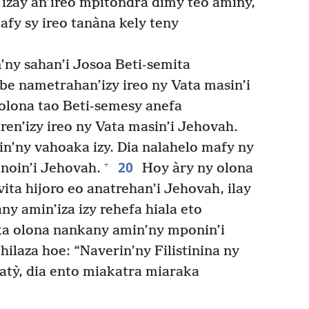
a izay an’ireo mpitondra dimy teo aminy,
afy sy ireo tanàna kely teny
ny sahan’i Josoa Beti-semita
abe nametrahan’izy ireo ny Vata masin’i
olona tao Beti-semesy anefa
ren’izy ireo ny Vata masin’i Jehovah.
n’ny vahoaka izy. Dia nalahelo mafy ny
20
+
onoin’i Jehovah.
Hoy àry ny olona
ita hijoro eo anatrehan’i Jehovah, ilay
ny amin’iza izy rehefa hiala eto
a olona nankany amin’ny mponin’i
hilaza hoe: “Naverin’ny Filistinina ny
atỳ, dia ento miakatra miaraka