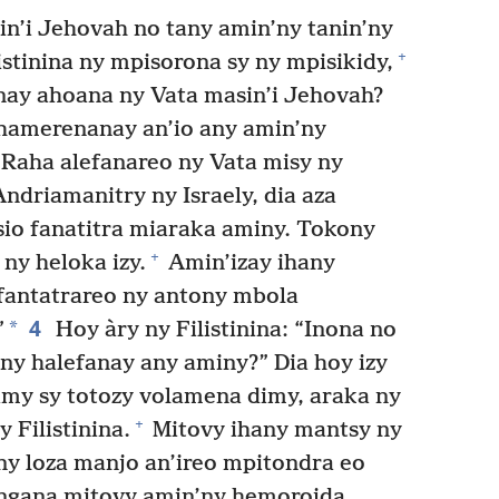
n’i Jehovah no tany amin’ny tanin’ny
+
istinina ny mpisorona sy ny mpisikidy,
nay ahoana ny Vata masin’i Jehovah?
hamerenanay an’io any amin’ny
 “Raha alefanareo ny Vata misy ny
ndriamanitry ny Israely, dia aza
asio fanatitra miaraka aminy. Tokony
+
ny heloka izy.
Amin’izay ihany
 fantatrareo ny antony mbola
4
*
”
Hoy àry ny Filistinina: “Inona no
ny halefanay any aminy?” Dia hoy izy
my sy totozy volamena dimy, araka ny
+
 Filistinina.
Mitovy ihany mantsy ny
ny loza manjo an’ireo mpitondra eo
ngana mitovy amin’ny hemoroida