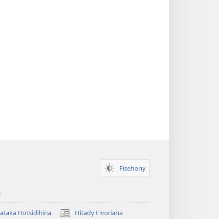
Fisehony
a
taka Hotsidihina
Hitady Fivoriana
(manokatra