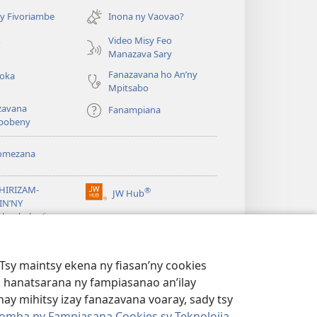
rohy)
y Fivoriambe
Inona ny Vaovao?
a
Video Misy Feo
o
Manazava Sary
Fanazavana ho An’ny
roka
Mpitsabo
zavana
Fanampiana
pobeny
omezana
a
EHIRIZAM-
®
JW Hub
(manokatra
IN’NY
rohy)
a
lombelon’i
ovah
®
®
ibrary
Watchtower Library
Tsy maintsy ekena ny fiasan’ny cookies
 hanatsarana ny fampiasanao an’ilay
ay mihitsy izay fanazavana voaray, sady tsy
omba ny Fampiasana Cookies sy Teknolojia