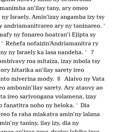
manimba an’ilay tany, ary omeo
ny Israely. Amin’izay angamba izy tsy
+
y andriamanitrareo ary ny taninareo.
fy ny fonareo hoatran’i Ejipta sy
+
Rehefa nofaizin’Andriamanitra ry
7
+
ny ny Israely ka lasa nandeha.
bivavy roa mitaiza, izay mbola tsy
ory hitarika an’ilay sarety ireo
8
ento miverina mody.
Alaivo ny Vata
o ambonin’ilay sarety. Ary ataovy ao
ata ireo sarivongana volamena, izay
+
 fanatitra noho ny heloka.
Dia
reo fa raha miakatra amin’ny lalana
in’ny taniny, ilay izy, dia ny