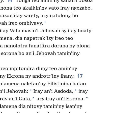
14
y.
Tonga teo amin’ny sahan’i Josoa
janona teo akaikin’ny vato iray ngezabe.
azon’ilay sarety, ary natolony ho
+
vah ireo ombivavy.
ilay Vata masin’i Jehovah sy ilay boaty
mena, dia napetrak’izy ireo teo
a nanolotra fanatitra dorana ny olona
sorona ho an’i Jehovah tamin’iny
ireo mpitondra dimy teo amin’ny
17
any Ekrona ny androtr’iny ihany.
olamena nalefan’ny Filistinina hatao
+
+
n’i Jehovah:
Iray an’i Asdoda,
iray
+
+
iray an’i Gata,
ary iray an’i Ekrona.
olamena dia nitovy tamin’ny isan’ny