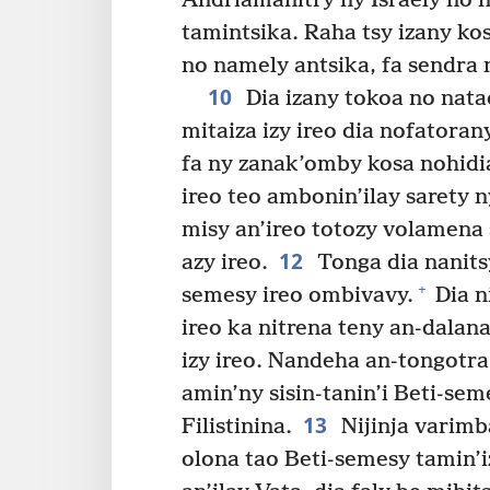
Andriamanitry ny Israely no n
tamintsika. Raha tsy izany kos
no namely antsika, fa sendra n
10
Dia izany tokoa no nat
mitaiza izy ireo dia nofatorany
fa ny zanak’omby kosa nohidi
ireo teo ambonin’ilay sarety n
misy an’ireo totozy volamena
12
azy ireo.
Tonga dia nanits
+
semesy ireo ombivavy.
Dia n
ireo ka nitrena teny an-dalan
izy ireo. Nandeha an-tongotr
amin’ny sisin-tanin’i Beti-se
13
Filistinina.
Nijinja varimb
olona tao Beti-semesy tamin’iz