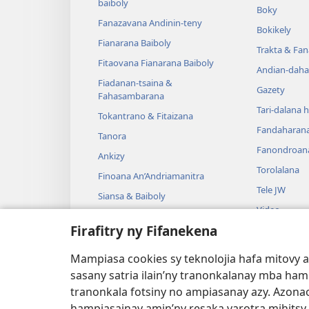
baiboly
Boky
Fanazavana Andinin-teny
Bokikely
Fianarana Baiboly
Trakta & Fa
Fitaovana Fianarana Baiboly
Andian-daha
Fiadanan-tsaina &
Gazety
Fahasambarana
Tari-dalana 
Tokantrano & Fitaizana
Fandaharan
Tanora
Fanondroan
Ankizy
Torolalana
Finoana An’Andriamanitra
Tele JW
Siansa & Baiboly
Video
Tantara & Baiboly
Firafitry ny Fifanekena
Mozika
Tantara Ara-
Mampiasa cookies sy teknolojia hafa mitovy 
Tantara Hen
sasany satria ilain’ny tranonkalanay mba ha
tranonkala fotsiny no ampiasanay azy. Azonao
hampiasainay amin’ny resaka varotra mihitsy