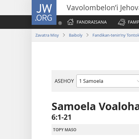
JW.ORG
Vavolombelon’i Jeho
FANDRAISANA
FAMP
Zavatra Misy
Baiboly
Fandikan-tenin’ny Tonto
ASEHOY
Boky
ao
Amin’ny
Samoela Voaloh
Baiboly
6:1-21
TOPY MASO