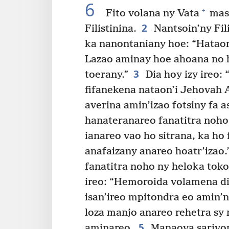
6
+
Fito volana ny Vata
masi
2
Filistinina.
Nantsoin’ny Fil
ka nanontaniany hoe: “Hatao
Lazao aminay hoe ahoana no 
3
toerany.”
Dia hoy izy ireo:
fifanekena nataon’i Jehovah A
averina amin’izao fotsiny fa 
hanateranareo fanatitra noho 
ianareo vao ho sitrana, ka ho
anafaizany anareo hoatr’izao.
fanatitra noho ny heloka toko
ireo: “Hemoroida volamena di
isan’ireo mpitondra eo amin’ny
loza manjo anareo rehetra sy 
5
aminareo.
Manaova sarivo