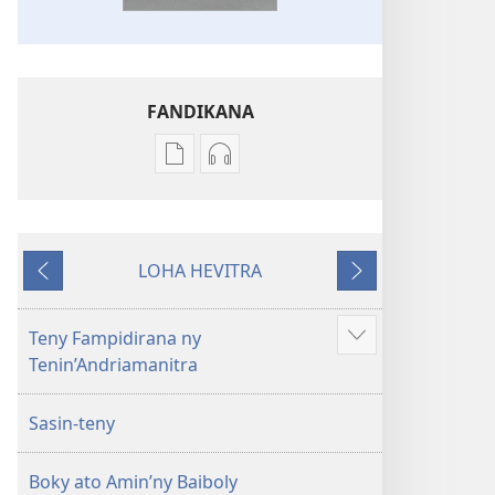
FANDIKANA
Fandikana
Fandikana
boky
raki-
Ny
peo
Soratra
Ny
LOHA HEVITRA
Masina
Soratra
Hiverina
Manaraka
—
Masina
Fandikan-
—
Teny Fampidirana ny
Hijery
tenin’ny
Fandikan-
Tenin’Andriamanitra
misimisy
Tontolo
tenin’ny
kokoa
Vaovao
Tontolo
Sasin-teny
(Nohavaozina
Vaovao
2021)
(Nohavaozina
Boky ato Amin’ny Baiboly
2021)