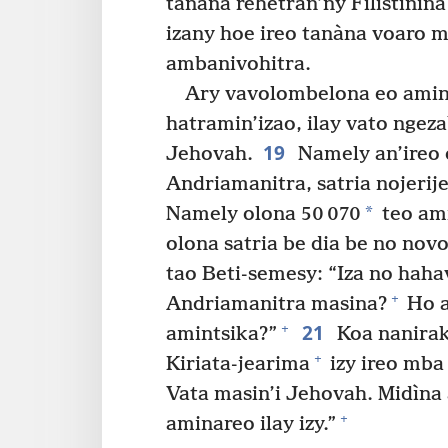
tanàna rehetran’ny Filistinin
izany hoe ireo tanàna voaro m
ambanivohitra.
Ary vavolombelona eo amin’
hatramin’izao, ilay vato ngez
19
Jehovah.
Namely an’ireo 
Andriamanitra, satria nojerije
*
Namely olona 50 070
teo ami
olona satria be dia be no nov
tao Beti-semesy: “Iza no hahav
+
Andriamanitra masina?
Ho a
21
+
amintsika?”
Koa nanirak
+
Kiriata-jearima
izy ireo mba 
Vata masin’i Jehovah. Midìna 
+
aminareo ilay izy.”