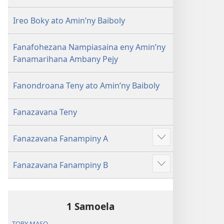
Ireo Boky ato Amin’ny Baiboly
Fanafohezana Nampiasaina eny Amin’ny
Fanamarihana Ambany Pejy
Fanondroana Teny ato Amin’ny Baiboly
Fanazavana Teny
Fanazavana Fanampiny A
Hijery
misimisy
Fanazavana Fanampiny B
kokoa
Hijery
misimisy
kokoa
1 Samoela
TOPY MASO