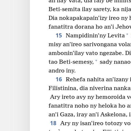
an’ilay Vata, dia faly be mihits
Beti-semita ilay sarety, ka ni
Dia nokapakapain’izy ireo ny h
fanatitra dorana ho an’i Jeho
15
+
Nampidinin’ny Levita
misy an’ireo sarivongana vola
ambonin’ilay vato ngezabe. Di
+
tao Beti-semesy,
sady nanao 
andro iny.
16
Rehefa nahita an’izany 
Filistinina, dia niverina nank
Ary ireto avy ny hemoroida v
fanatitra noho ny heloka ho a
an’i Gaza, iray an’i Askelona, 
18
Ary ny isan’ireo totozy v