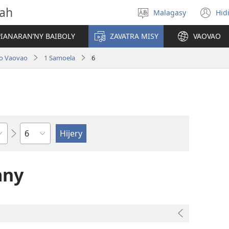
vah
Malagasy
Hid
Hifidy
(m
fiteny
ro
IANARAN’NY BAIBOLY
ZAVATRA MISY
VAOVAO
lo Vaovao
1 Samoela
6
Toko
any