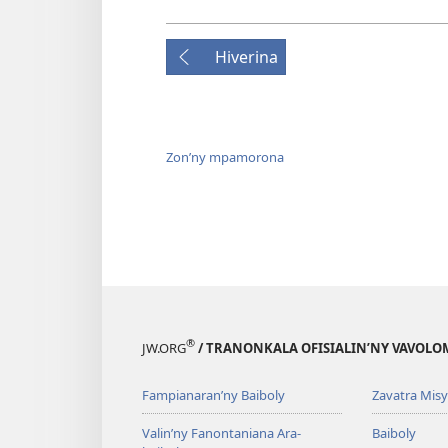
Hiverina
Zon’ny mpamorona
®
JW.ORG
/ TRANONKALA OFISIALIN’NY VAVOLO
Fampianaran’ny Baiboly
Zavatra Misy
Valin’ny Fanontaniana Ara-
Baiboly