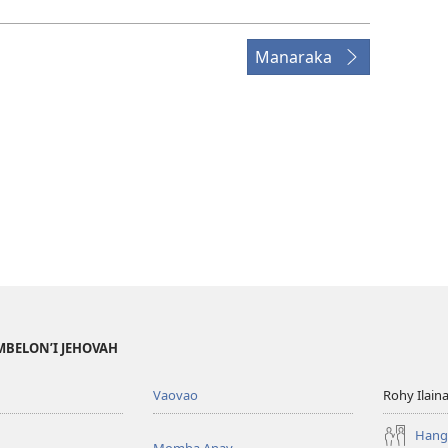
Manaraka
MBELON’I JEHOVAH
Vaovao
Rohy Ilain
Hanga
Momba Anay