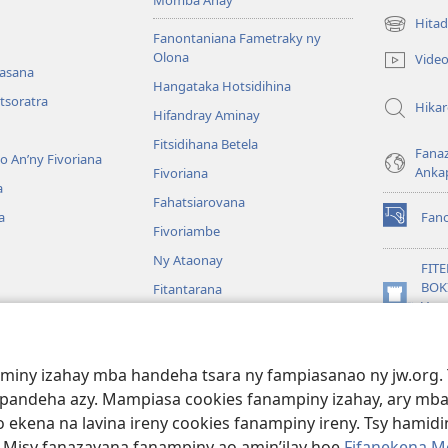
Hitad
(manokatr
Fanontaniana Fametraky ny
rohy)
Olona
Vide
nasana
Hangataka Hotsidihina
tsoratra
Hika
Hifandray Aminay
Fitsidihana Betela
Fana
ho An’ny Fivoriana
Anka
Fivoriana
a
Fahatsiarovana
a
Fan
(manokatr
Fivoriambe
rohy)
Ny Ataonay
FIT
BOK
Fitantarana
(manokatr
Vavo
Maneran-tany
rohy)
Jeh
JW L
baiboly
aminy izahay mba handeha tsara ny fampiasanao ny jw.org. 
oina
mpandeha azy. Mampiasa cookies fanampiny izahay, ary mba
 ekena na lavina ireny cookies fanampiny ireny. Tsy hamidin
. Misy fanazavana fanampiny ao amin’ilay hoe
Fifanekena M