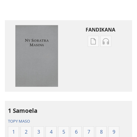
FANDIKANA
Fandikana
Fandikana
boky
raki-
Ny
peo
Soratra
Ny
Masina
Soratra
—
Masina
Fandikan-
—
tenin’ny
Fandikan-
Tontolo
tenin’ny
1 Samoela
Vaovao
Tontolo
(Nohavaozina
Vaovao
TOPY MASO
2021)
(Nohavaozin
1
2
3
4
5
6
7
8
9
2021)