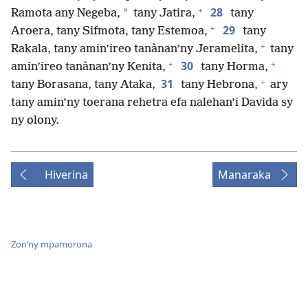
+
28
*
Ramota any Negeba,
tany Jatira,
tany
+
29
Aroera, tany Sifmota, tany Estemoa,
tany
+
Rakala, tany amin’ireo tanànan’ny Jeramelita,
tany
+
+
30
amin’ireo tanànan’ny Kenita,
tany Horma,
+
31
tany Borasana, tany Ataka,
tany Hebrona,
ary
tany amin’ny toerana rehetra efa nalehan’i Davida sy
ny olony.
Hiverina
Manaraka
Zon’ny mpamorona