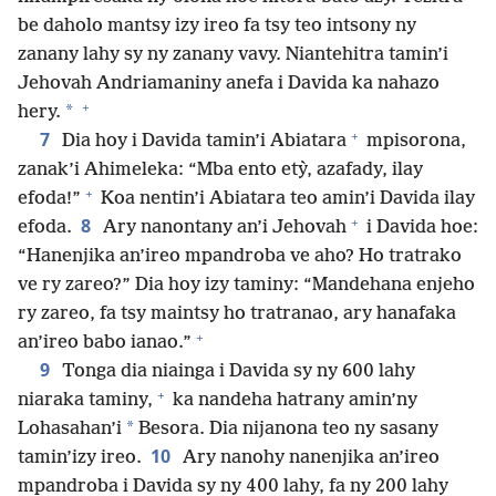
be daholo mantsy izy ireo fa tsy teo intsony ny
zanany lahy sy ny zanany vavy. Niantehitra tamin’i
Jehovah Andriamaniny anefa i Davida ka nahazo
+
*
hery.
+
7
Dia hoy i Davida tamin’i Abiatara
mpisorona,
zanak’i Ahimeleka: “Mba ento etỳ, azafady, ilay
+
efoda!”
Koa nentin’i Abiatara teo amin’i Davida ilay
+
8
efoda.
Ary nanontany an’i Jehovah
i Davida hoe:
“Hanenjika an’ireo mpandroba ve aho? Ho tratrako
ve ry zareo?” Dia hoy izy taminy: “Mandehana enjeho
ry zareo, fa tsy maintsy ho tratranao, ary hanafaka
+
an’ireo babo ianao.”
9
Tonga dia niainga i Davida sy ny 600 lahy
+
niaraka taminy,
ka nandeha hatrany amin’ny
*
Lohasahan’i
Besora. Dia nijanona teo ny sasany
10
tamin’izy ireo.
Ary nanohy nanenjika an’ireo
mpandroba i Davida sy ny 400 lahy, fa ny 200 lahy