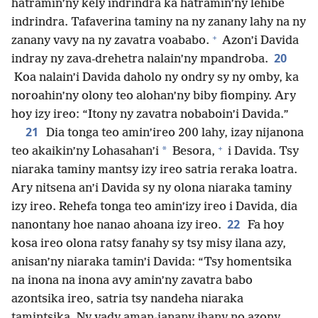
hatramin’ny kely indrindra ka hatramin’ny lehibe
indrindra. Tafaverina taminy na ny zanany lahy na ny
+
zanany vavy na ny zavatra voababo.
Azon’i Davida
20
indray ny zava-drehetra nalain’ny mpandroba.
Koa nalain’i Davida daholo ny ondry sy ny omby, ka
noroahin’ny olony teo alohan’ny biby fiompiny. Ary
hoy izy ireo: “Itony ny zavatra nobaboin’i Davida.”
21
Dia tonga teo amin’ireo 200 lahy, izay nijanona
+
*
teo akaikin’ny Lohasahan’i
Besora,
i Davida. Tsy
niaraka taminy mantsy izy ireo satria reraka loatra.
Ary nitsena an’i Davida sy ny olona niaraka taminy
izy ireo. Rehefa tonga teo amin’izy ireo i Davida, dia
22
nanontany hoe nanao ahoana izy ireo.
Fa hoy
kosa ireo olona ratsy fanahy sy tsy misy ilana azy,
anisan’ny niaraka tamin’i Davida: “Tsy homentsika
na inona na inona avy amin’ny zavatra babo
azontsika ireo, satria tsy nandeha niaraka
tamintsika. Ny vady aman-janany ihany no azony