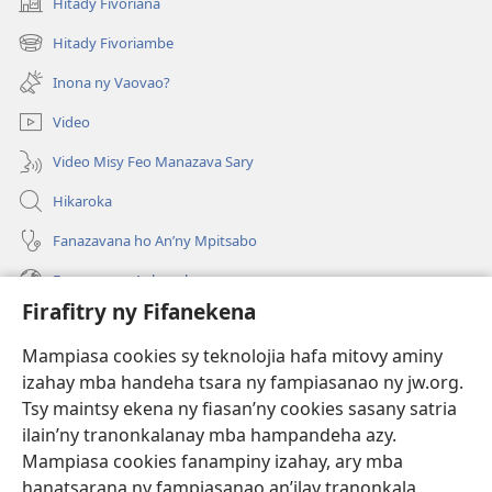
Hitady Fivoriana
(manokatra
rohy)
Hitady Fivoriambe
(manokatra
rohy)
Inona ny Vaovao?
Video
Video Misy Feo Manazava Sary
Hikaroka
Fanazavana ho An’ny Mpitsabo
Fanazavana Ankapobeny
Firafitry ny Fifanekena
Fanampiana
Mampiasa cookies sy teknolojia hafa mitovy aminy
Fanomezana
izahay mba handeha tsara ny fampiasanao ny jw.org.
(manokatra
rohy)
Tsy maintsy ekena ny fiasan’ny cookies sasany satria
ilain’ny tranonkalanay mba hampandeha azy.
FITEHIRIZAM-BOKIN’NY Vavolombelon’i Jehovah
(manokatra
Mampiasa cookies fanampiny izahay, ary mba
rohy)
®
JW Hub
hanatsarana ny fampiasanao an’ilay tranonkala