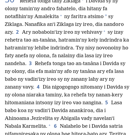
Rehefa tonga tany Ziklaga
i Davida sy ny
olony tamin’ny andro fahatelo, dia hitany fa
+
*
notafihin’ny Amalekita
ny faritra atsimo
sy
Ziklaga. Nanafika an’i Ziklaga izy ireo, dia nandoro
+
2
azy.
Ary nobaboin’izy ireo ny vehivavy
sy izay
rehetra tao an-tanàna, hatramin’ny kely indrindra ka
hatramin’ny lehibe indrindra. Tsy nisy novonoiny ho
faty anefa ny olona, fa nalainy dia lasa izy ireo
3
nandeha.
Rehefa tonga tao an-tanàna i Davida sy
ny olony, dia efa main’ny afo ny tanàna ary efa lasa
babo ny vadin’izy ireo sy ny zanany lahy ary ny
4
zanany vavy.
Dia nigogogogo nitomany i Davida sy
ny olona niaraka taminy, ka rehefa tsy nanan-kery
5
hitomaniana intsony izy ireo vao nangina.
Lasa
babo koa ny vadin’i Davida anankiroa, dia i
Ahinoama Jezirelita sy Abigaila vady navelan’i
+
6
Nabala Karmelita.
Nalahelo be i Davida satria
nifampiresaka ny olona hoe hitora-bato azy. Tezitra