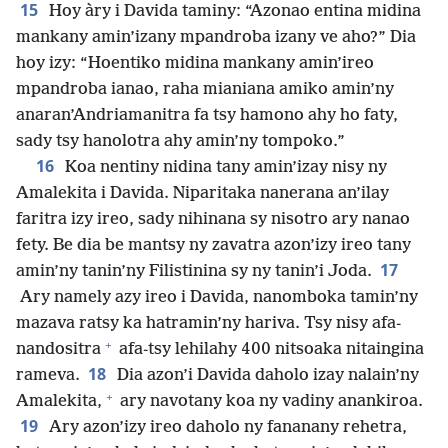
15
Hoy àry i Davida taminy: “Azonao entina midina
mankany amin’izany mpandroba izany ve aho?” Dia
hoy izy: “Hoentiko midina mankany amin’ireo
mpandroba ianao, raha mianiana amiko amin’ny
anaran’Andriamanitra fa tsy hamono ahy ho faty,
sady tsy hanolotra ahy amin’ny tompoko.”
16
Koa nentiny nidina tany amin’izay nisy ny
Amalekita i Davida. Niparitaka nanerana an’ilay
faritra izy ireo, sady nihinana sy nisotro ary nanao
fety. Be dia be mantsy ny zavatra azon’izy ireo tany
17
amin’ny tanin’ny Filistinina sy ny tanin’i Joda.
Ary namely azy ireo i Davida, nanomboka tamin’ny
mazava ratsy ka hatramin’ny hariva. Tsy nisy afa-
+
nandositra
afa-tsy lehilahy 400 nitsoaka nitaingina
18
rameva.
Dia azon’i Davida daholo izay nalain’ny
+
Amalekita,
ary navotany koa ny vadiny anankiroa.
19
Ary azon’izy ireo daholo ny fananany rehetra,