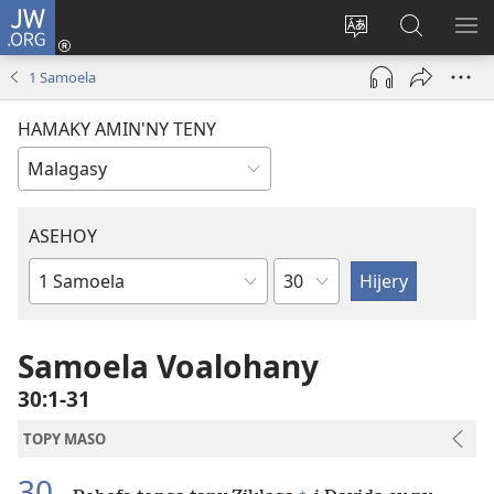
JW.ORG
Hiditra
(manokatra
Hiova
Fikaroha
HA
rohy)
fiteny
ato
1 Samoela
Amin’ny
JW.ORG
HAMAKY AMIN'NY TENY
ASEHOY
Toko
Boky
ao
Amin’ny
Samoela Voalohany
Baiboly
30:1-31
TOPY MASO
30
+