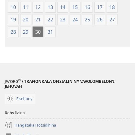
10
11
12
13
14
15
16
17
18
19
20
21
22
23
24
25
26
27
28
29
30
31
®
JW.ORG
/ TRANONKALA OFISIALIN’NY VAVOLOMBELON’I
JEHOVAH
Fisehony
Rohy Ilaina
Hangataka Hotsidihina