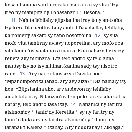
kosa nijanona satria reraka loatra ka tsy vitan’izy
+
*
ireo ny niampita ny Lohasahan’i
Besora.
11
Nahita lehilahy ejipsianina iray tany an-tsaha
izy ireo. Dia nentiny tany amin’i Davida ilay lehilahy,
12
ka nomeny sakafo sy rano hosotroina,
sy sila-
mofo vita tamin’ny aviavy noporetina, ary mofo roa
vita tamin’ny voaloboka maina. Koa nahazo hery izy
rehefa avy nihinana. Efa telo andro sy telo alina
mantsy izy no tsy nihinan-kanina sady tsy nisotro
13
rano.
Ary nanontany azy i Davida hoe:
“Mpanompon’iza ianao, ary avy aiza?” Dia namaly izy
hoe: “Ejipsianina aho, ary andevon’ny lehilahy
amalekita iray. Nilaozan’ny tompoko anefa aho satria
14
narary, telo andro lasa izay.
Nanafika ny faritra
+
*
atsimon’ny
tanin’ny Keretita
sy ny faritry ny
*
tanin’i Joda ary ny faritra atsimon’ny
tanin’ny
+
taranak’i Kaleba
izahay. Ary nodoranay i Ziklaga.”