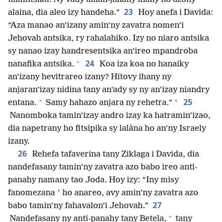
23
alaina, dia aleo izy handeha.”
Hoy anefa i Davida:
“Aza manao an’izany amin’ny zavatra nomen’i
Jehovah antsika, ry rahalahiko. Izy no niaro antsika
sy nanao izay handresentsika an’ireo mpandroba
+
24
nanafika antsika.
Koa iza koa no hanaiky
an’izany hevitrareo izany? Hitovy ihany ny
anjaran’izay nidina tany an’ady sy ny an’izay niandry
+
+
25
entana.
Samy hahazo anjara ny rehetra.”
Nanomboka tamin’izay andro izay ka hatramin’izao,
dia napetrany ho fitsipika sy lalàna ho an’ny Israely
izany.
26
Rehefa tafaverina tany Ziklaga i Davida, dia
nandefasany tamin’ny zavatra azo babo ireo anti-
panahy namany tao Joda. Hoy izy: “Iny misy
*
fanomezana
ho anareo, avy amin’ny zavatra azo
27
babo tamin’ny fahavalon’i Jehovah.”
+
Nandefasany ny anti-panahy tany Betela,
tany