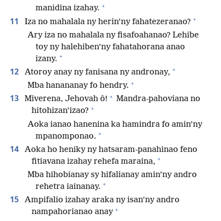
+
manidina izahay.
+
11
Iza no mahalala ny herin’ny fahatezeranao?
Ary iza no mahalala ny fisafoahanao? Lehibe
toy ny halehiben’ny fahatahorana anao
+
izany.
+
12
Atoroy anay ny fanisana ny andronay,
+
Mba hanananay fo hendry.
+
13
Miverena, Jehovah ô!
Mandra-pahoviana no
+
hitohizan’izao?
Aoka ianao hanenina ka hamindra fo amin’ny
+
mpanomponao.
14
Aoka ho heniky ny hatsaram-panahinao feno
+
fitiavana izahay rehefa maraina,
Mba hihobianay sy hifalianay amin’ny andro
+
rehetra iainanay.
15
Ampifalio izahay araka ny isan’ny andro
+
nampahorianao anay