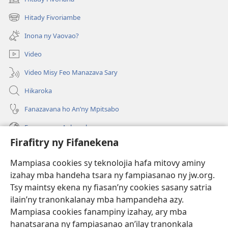
(manokatra
rohy)
Hitady Fivoriambe
(manokatra
rohy)
Inona ny Vaovao?
Video
Video Misy Feo Manazava Sary
Hikaroka
Fanazavana ho An’ny Mpitsabo
Fanazavana Ankapobeny
Firafitry ny Fifanekena
Fanampiana
Mampiasa cookies sy teknolojia hafa mitovy aminy
Fanomezana
izahay mba handeha tsara ny fampiasanao ny jw.org.
(manokatra
rohy)
Tsy maintsy ekena ny fiasan’ny cookies sasany satria
ilain’ny tranonkalanay mba hampandeha azy.
FITEHIRIZAM-BOKIN’NY Vavolombelon’i Jehovah
(manokatra
Mampiasa cookies fanampiny izahay, ary mba
rohy)
®
JW Hub
hanatsarana ny fampiasanao an’ilay tranonkala
(manokatra