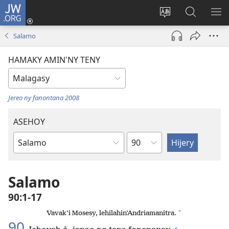
JW.ORG
Hiditra
(manokatra
Hiova
Fikaroha
HA
rohy)
fiteny
ato
Salamo
Amin’ny
JW.ORG
HAMAKY AMIN'NY TENY
Jereo ny fanontana 2008
ASEHOY
Toko
Boky
ao
Amin’ny
Salamo
Baiboly
90:1-17
+
Vavak’i Mosesy, lehilahin’Andriamanitra.
90
+