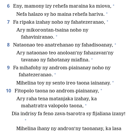
+
6
Eny, mamony izy rehefa maraina ka miova,
+
Nefa halazo sy ho maina rehefa hariva.
+
7
Fa ripaka izahay noho ny fahatezeranao,
Ary mikorontan-tsaina noho ny
+
fahaviniranao.
+
8
Nataonao teo anatrehanao ny fahadisoanay,
Ary nataonao teo anoloan’ny fahazavan’ny
+
tavanao ny fahotanay miafina.
9
Fa mihafohy ny androm-piainanay noho ny
+
fahatezeranao.
+
Mihelina toy ny sento ireo taona iainanay.
+
10
Fitopolo taona no androm-piainanay,
Ary raha tena matanjaka izahay, ka
+
mahatratra valopolo taona,
Dia indrisy fa feno zava-tsarotra sy fijaliana izany!
+
Mihelina ihany ny andron’ny taonanay, ka lasa