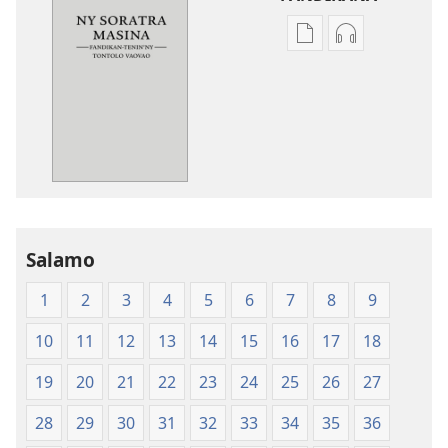
Fandikana
Fandikana
boky
raki-
Ny
peo
Soratra
Ny
Masina
Soratra
—
Masina
Fandikan-
—
tenin’ny
Fandikan-
Tontolo
tenin’ny
Salamo
Vaovao
Tontolo
(2008)
Vaovao
1
2
3
4
5
6
7
8
9
(2008)
10
11
12
13
14
15
16
17
18
19
20
21
22
23
24
25
26
27
28
29
30
31
32
33
34
35
36