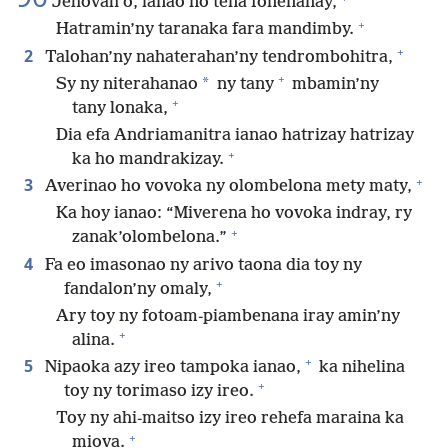
Jehovah ô, ianao no tena fonenanay,
+
Hatramin’ny taranaka fara mandimby.
+
2
Talohan’ny nahaterahan’ny tendrombohitra,
+
*
Sy ny niterahanao
ny tany
mbamin’ny
+
tany lonaka,
Dia efa Andriamanitra ianao hatrizay hatrizay
+
ka ho mandrakizay.
+
3
Averinao ho vovoka ny olombelona mety maty,
Ka hoy ianao: “Miverena ho vovoka indray, ry
+
zanak’olombelona.”
4
Fa eo imasonao ny arivo taona dia toy ny
+
fandalon’ny omaly,
Ary toy ny fotoam-piambenana iray amin’ny
+
alina.
+
5
Nipaoka azy ireo tampoka ianao,
ka nihelina
+
toy ny torimaso izy ireo.
Toy ny ahi-maitso izy ireo rehefa maraina ka
+
miova.