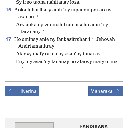
+
Sy ireo taona nahitanay loza.
16
Aoka hiharihary amin’ny mpanomponao ny
+
asanao,
Ary aoka ny voninahitrao hiseho amin’ny
+
taranany.
17
*
Ho aminay anie ny fankasitrahan’i
Jehovah
+
Andriamanitray!
+
Ataovy mafy orina ny asan’ny tananay,
Eny, ny asan’ny tananay no ataovy mafy orina.
+
Hiverina
Manaraka
FANDIKANA