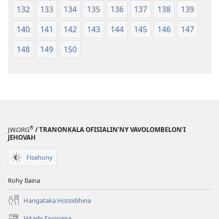
132
133
134
135
136
137
138
139
140
141
142
143
144
145
146
147
148
149
150
®
JW.ORG
/ TRANONKALA OFISIALIN’NY VAVOLOMBELON’I
JEHOVAH
Fisehony
Rohy Ilaina
Hangataka Hotsidihina
Hitady Fivoriana