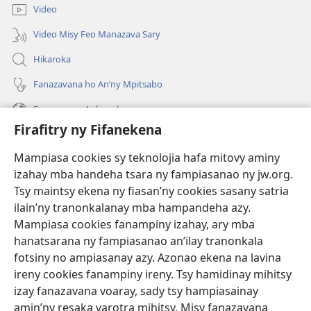
Video
Video Misy Feo Manazava Sary
Hikaroka
Fanazavana ho An’ny Mpitsabo
Fanazavana Ankapobeny
Firafitry ny Fifanekena
Fanampiana
Mampiasa cookies sy teknolojia hafa mitovy aminy
Fanomezana
izahay mba handeha tsara ny fampiasanao ny jw.org.
(manokatra
rohy)
Tsy maintsy ekena ny fiasan’ny cookies sasany satria
ilain’ny tranonkalanay mba hampandeha azy.
FITEHIRIZAM-BOKIN’NY Vavolombelon’i Jehovah
(manokatra
Mampiasa cookies fanampiny izahay, ary mba
rohy)
®
JW Hub
hanatsarana ny fampiasanao an’ilay tranonkala
(manokatra
fotsiny no ampiasanay azy. Azonao ekena na lavina
rohy)
®
JW Library
ireny cookies fanampiny ireny. Tsy hamidinay mihitsy
izay fanazavana voaray, sady tsy hampiasainay
®
Watchtower Library
amin’ny resaka varotra mihitsy. Misy fanazavana