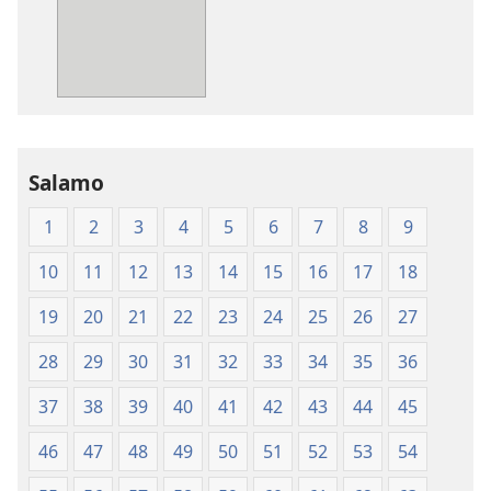
Soratra
Ny
Masina
Soratra
—
Masina
Fandikan-
—
tenin’ny
Fandikan-
Tontolo
tenin’ny
Salamo
Vaovao
Tontolo
(2008)
Vaovao
1
2
3
4
5
6
7
8
9
(2008)
10
11
12
13
14
15
16
17
18
19
20
21
22
23
24
25
26
27
28
29
30
31
32
33
34
35
36
37
38
39
40
41
42
43
44
45
46
47
48
49
50
51
52
53
54