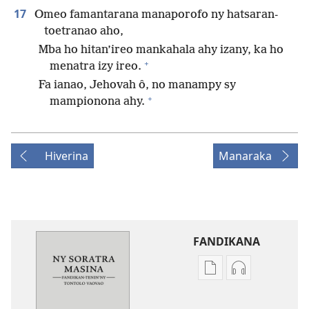
17
Omeo famantarana manaporofo ny hatsaran-
toetranao aho,
Mba ho hitan’ireo mankahala ahy izany, ka ho
+
menatra izy ireo.
Fa ianao, Jehovah ô, no manampy sy
+
mampionona ahy.
Hiverina
Manaraka
FANDIKANA
Fandikana
Fandikana
boky
raki-
Ny
peo