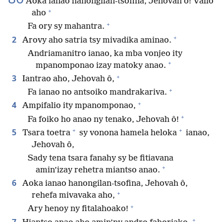
Aoka ianao hanongilan-tsofina, Jehovah ô! Valio
+
aho
+
Fa ory sy mahantra.
+
2
Arovy aho satria tsy mivadika aminao.
Andriamanitro ianao, ka mba vonjeo ity
+
mpanomponao izay matoky anao.
+
3
Iantrao aho, Jehovah ô,
+
Fa ianao no antsoiko mandrakariva.
+
4
Ampifalio ity mpanomponao,
+
Fa foiko ho anao ny tenako, Jehovah ô!
+
+
5
Tsara toetra
sy vonona hamela heloka
ianao,
Jehovah ô,
Sady tena tsara fanahy sy be fitiavana
+
amin’izay rehetra miantso anao.
6
Aoka ianao hanongilan-tsofina, Jehovah ô,
+
rehefa mivavaka aho,
+
Ary henoy ny fitalahoako!
+
7