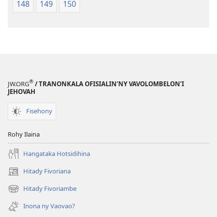
148
149
150
®
JW.ORG
/ TRANONKALA OFISIALIN’NY VAVOLOMBELON’I
JEHOVAH
Fisehony
Rohy Ilaina
Hangataka Hotsidihina
Hitady Fivoriana
(manokatra
rohy)
Hitady Fivoriambe
(manokatra
rohy)
Inona ny Vaovao?