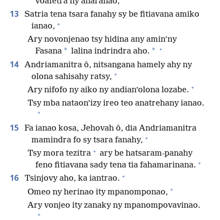
voafetra ny anaranao,
13
Satria tena tsara fanahy sy be fitiavana amiko
+
ianao,
Ary novonjenao tsy hidina any amin’ny
+
*
*
Fasana
lalina indrindra aho.
14
Andriamanitra ô, nitsangana hamely ahy ny
+
olona sahisahy ratsy,
+
Ary nifofo ny aiko ny andian’olona lozabe.
Tsy mba nataon’izy ireo teo anatrehany ianao.
+
15
Fa ianao kosa, Jehovah ô, dia Andriamanitra
+
mamindra fo sy tsara fanahy,
+
Tsy mora tezitra
ary be hatsaram-panahy
+
feno fitiavana sady tena tia fahamarinana.
+
16
Tsinjovy aho, ka iantrao.
+
Omeo ny herinao ity mpanomponao,
Ary vonjeo ity zanaky ny mpanompovavinao.
+