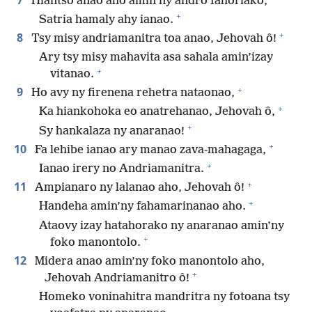
Hiantso anao aho amin’ny andro fahoriako,
+
Satria hamaly ahy ianao.
+
8
Tsy misy andriamanitra toa anao, Jehovah ô!
Ary tsy misy mahavita asa sahala amin’izay
+
vitanao.
+
9
Ho avy ny firenena rehetra nataonao,
+
Ka hiankohoka eo anatrehanao, Jehovah ô,
+
Sy hankalaza ny anaranao!
+
10
Fa lehibe ianao ary manao zava-mahagaga,
+
Ianao irery no Andriamanitra.
+
11
Ampianaro ny lalanao aho, Jehovah ô!
+
Handeha amin’ny fahamarinanao aho.
Ataovy izay hatahorako ny anaranao amin’ny
+
foko manontolo.
12
Midera anao amin’ny foko manontolo aho,
+
Jehovah Andriamanitro ô!
Homeko voninahitra mandritra ny fotoana tsy