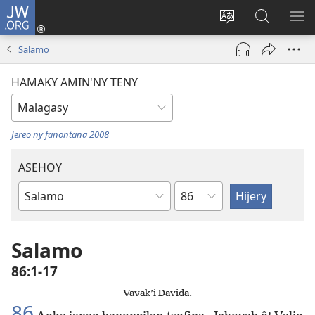
JW.ORG
Hiditra
(manokatra
Hiova
Fikaroha
HA
rohy)
fiteny
ato
Salamo
Amin’ny
JW.ORG
HAMAKY AMIN'NY TENY
Jereo ny fanontana 2008
ASEHOY
Toko
Boky
ao
Amin’ny
Salamo
Baiboly
86:1-17
Vavak’i Davida.
86