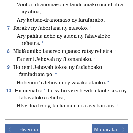
Vonton-dranomaso ny fandrianako mandritra
+
ny alina,
+
Ary kotsan-dranomaso ny farafarako.
+
7
Reraky ny fahoriana ny masoko,
Ary pahina noho ny ataon’ny fahavaloko
+
rehetra.
+
8
Mialà amiko ianareo mpanao ratsy rehetra,
+
Fa ren’i Jehovah ny fitomaniako.
9
Ho ren’i Jehovah tokoa ny fitalahoako
+
famindram-po,
+
Hohenoin’i Jehovah ny vavaka ataoko.
+
10
Ho menatra
be sy ho very hevitra tanteraka ny
fahavaloko rehetra,
+
Hiverina ireny, ka ho menatra avy hatrany.
Hiverina
Manaraka