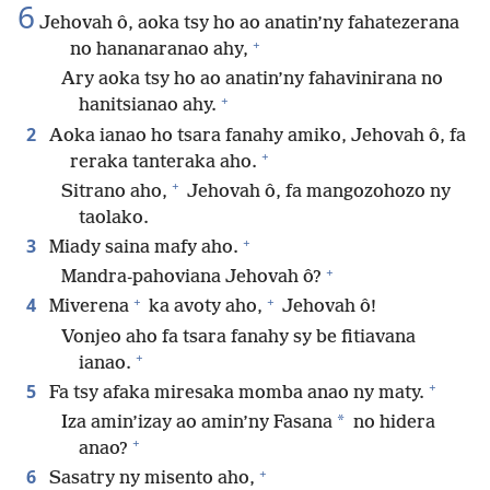
6
Jehovah ô, aoka tsy ho ao anatin’ny fahatezerana
+
no hananaranao ahy,
Ary aoka tsy ho ao anatin’ny fahavinirana no
+
hanitsianao ahy.
2
Aoka ianao ho tsara fanahy amiko, Jehovah ô, fa
+
reraka tanteraka aho.
+
Sitrano aho,
Jehovah ô, fa mangozohozo ny
taolako.
+
3
Miady saina mafy aho.
+
Mandra-pahoviana Jehovah ô?
+
+
4
Miverena
ka avoty aho,
Jehovah ô!
Vonjeo aho fa tsara fanahy sy be fitiavana
+
ianao.
+
5
Fa tsy afaka miresaka momba anao ny maty.
*
Iza amin’izay ao amin’ny Fasana
no hidera
+
anao?
+
6
Sasatry ny misento aho,