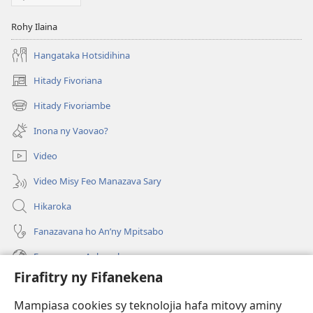
Rohy Ilaina
Hangataka Hotsidihina
Hitady Fivoriana
(manokatra
rohy)
Hitady Fivoriambe
(manokatra
rohy)
Inona ny Vaovao?
Video
Video Misy Feo Manazava Sary
Hikaroka
Fanazavana ho An’ny Mpitsabo
Fanazavana Ankapobeny
Firafitry ny Fifanekena
Fanampiana
Mampiasa cookies sy teknolojia hafa mitovy aminy