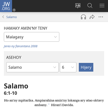
JW.ORG
Hiditra
(manokatra
Hiova
Fikaroha
HA
rohy)
fiteny
ato
Salamo
Amin’ny
JW.ORG
HAMAKY AMIN'NY TENY
Jereo ny fanontana 2008
ASEHOY
Toko
Boky
ao
Amin’ny
Salamo
Baiboly
6:1-10
Ho an’ny mpitarika. Ampiarahina amin’ny lokanga ary atao oktavy
+
ambany.
Hiran’i Davida.