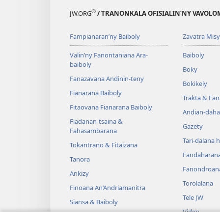
®
JW.ORG
/ TRANONKALA OFISIALIN’NY VAVOLO
Fampianaran’ny Baiboly
Zavatra Misy
Valin’ny Fanontaniana Ara-
Baiboly
baiboly
Boky
Fanazavana Andinin-teny
Bokikely
Fianarana Baiboly
Trakta & Fa
Fitaovana Fianarana Baiboly
Andian-daha
Fiadanan-tsaina &
Gazety
Fahasambarana
Tari-dalana 
Tokantrano & Fitaizana
Fandaharan
Tanora
Fanondroan
Ankizy
Torolalana
Finoana An’Andriamanitra
Tele JW
Siansa & Baiboly
Video
Tantara & Baiboly