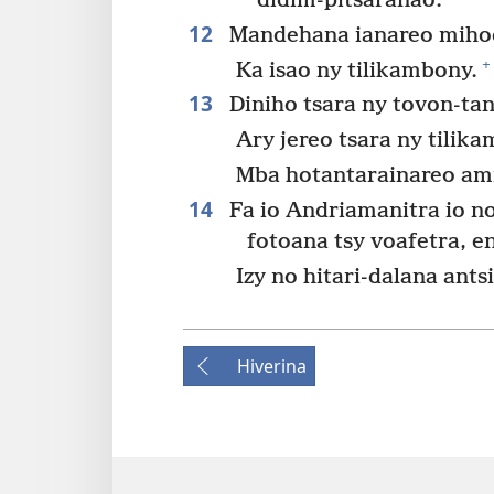
didim-pitsaranao.
12
Mandehana ianareo mihodi
+
Ka isao ny tilikambony.
13
Diniho tsara ny tovon-ta
Ary jereo tsara ny tilik
Mba hotantarainareo ami
14
Fa io Andriamanitra io n
fotoana tsy voafetra, e
Izy no hitari-dalana ant
Hiverina