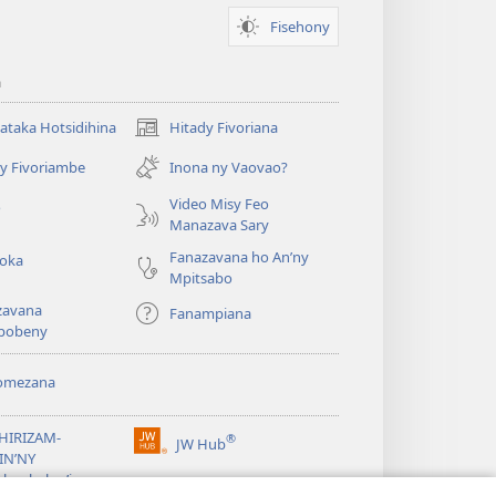
Fisehony
a
taka Hotsidihina
Hitady Fivoriana
(manokatra
rohy)
y Fivoriambe
Inona ny Vaovao?
a
Video Misy Feo
o
Manazava Sary
Fanazavana ho An’ny
roka
Mpitsabo
zavana
Fanampiana
pobeny
omezana
a
EHIRIZAM-
®
JW Hub
(manokatra
IN’NY
rohy)
a
lombelon’i