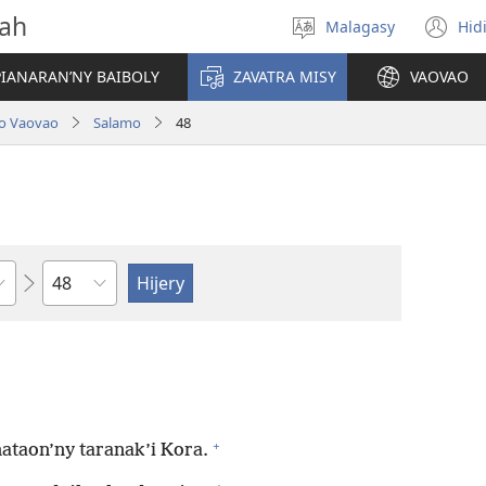
vah
Malagasy
Hid
Hifidy
(m
fiteny
ro
IANARAN’NY BAIBOLY
ZAVATRA MISY
VAOVAO
lo Vaovao
Salamo
48
Toko
+
nataon’ny taranak’i Kora.