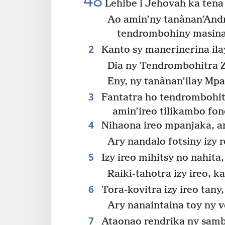
48
Lehibe i Jehovah ka ten
Ao amin’ny tanànan’Andr
tendrombohiny masina
2
Kanto sy manerinerina ilay
Dia ny Tendrombohitra Z
Eny, ny tanànan’ilay Mp
3
Fantatra ho tendrombohit
amin’ireo tilikambo fo
4
Nihaona ireo mpanjaka, ar
Ary nandalo fotsiny izy r
5
Izy ireo mihitsy no nahita,
Raiki-tahotra izy ireo, 
6
Tora-kovitra izy ireo tany,
Ary nanaintaina toy ny v
7
Ataonao rendrika ny sambo