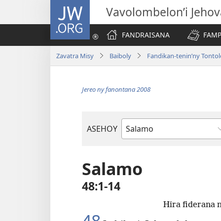
JW.ORG
Vavolombelon’i Jeho
FANDRAISANA
FAMP
Zavatra Misy
Baiboly
Fandikan-tenin’ny Tonto
Jereo ny fanontana 2008
ASEHOY
Boky
ao
Amin’ny
Salamo
Baiboly
48:1-14
Hira fiderana 