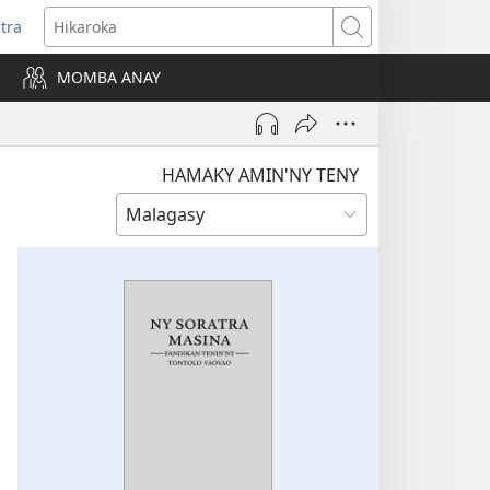
itra
anokatra
Hikaroka
hy)
MOMBA ANAY
HAMAKY AMIN'NY TENY