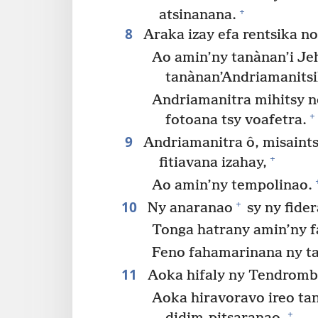
+
atsinanana.
8
Araka izay efa rentsika no
Ao amin’ny tanànan’i Je
tanànan’Andriamanitsi
Andriamanitra mihitsy n
+
fotoana tsy voafetra.
9
Andriamanitra ô, misaint
+
fitiavana izahay,
Ao amin’ny tempolinao.
10
+
Ny anaranao
sy ny fide
Tonga hatrany amin’ny f
Feno fahamarinana ny t
11
Aoka hifaly ny Tendrombo
Aoka hiravoravo ireo ta
+