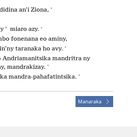
+
dina an’i Ziona,
+
*
ny
miaro azy.
ambo fonenana eo aminy,
+
n’ny taranaka ho avy.
o Andriamanitsika mandritra ny
+
ny, mandrakizay.
+
sika mandra-pahafatintsika.
Manaraka