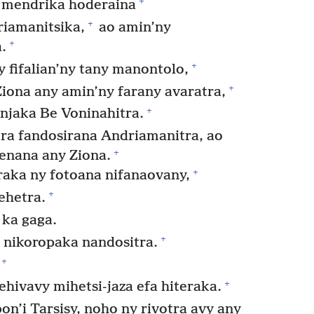
+
a mendrika hoderaina
+
iamanitsika,
ao amin’ny
+
.
+
 fifalian’ny tany manontolo,
+
iona any amin’ny farany avaratra,
+
anjaka Be Voninahitra.
ra fandosirana Andriamanitra, ao
+
nenana any Ziona.
+
aka ny fotoana nifanaovany,
+
ehetra.
 ka gaga.
+
ka nikoropaka nandositra.
+
+
ehivavy mihetsi-jaza efa hiteraka.
n’i Tarsisy, noho ny rivotra avy any