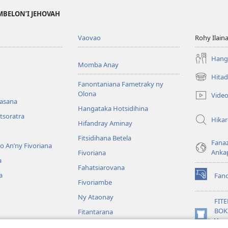
MBELON’I JEHOVAH
Vaovao
Rohy Ilain
Hanga
Momba Anay
Hitad
(manokatr
Fanontaniana Fametraky ny
rohy)
Olona
Vide
nasana
Hangataka Hotsidihina
tsoratra
Hika
Hifandray Aminay
Fitsidihana Betela
Fana
ho An’ny Fivoriana
Anka
Fivoriana
a
Fahatsiarovana
a
Fan
(manokatr
Fivoriambe
rohy)
Ny Ataonay
FIT
BOK
Fitantarana
(manokatr
Vavo
Maneran-tany