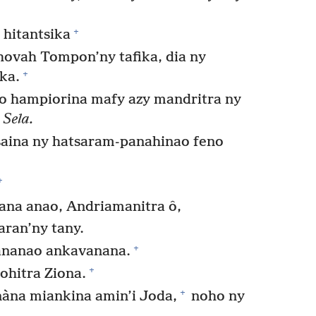
+
 hitantsika
hovah Tompon’ny tafika, dia ny
+
ka.
o hampiorina mafy azy mandritra ny
Sela.
saina ny hatsaram-panahinao feno
+
rana anao, Andriamanitra ô,
aran’ny tany.
+
ananao ankavanana.
+
hitra Ziona.
+
nàna miankina amin’i Joda,
noho ny