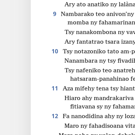
Ary ato anatiko ny lalàn
9
Nambarako teo anivon’ny 
momba ny fahamarinan
Tsy nanakombona ny vav
Ary fantatrao tsara izan
10
Tsy notazoniko tato am-p
Nanambara ny tsy fivadi
Tsy nafeniko teo anatreh
hatsaram-panahinao fe
11
Aza mifehy tena tsy hiant
Hiaro ahy mandrakariva
fitiavana sy ny fahama
12
Fa nanodidina ahy ny loza
Maro ny fahadisoana vita