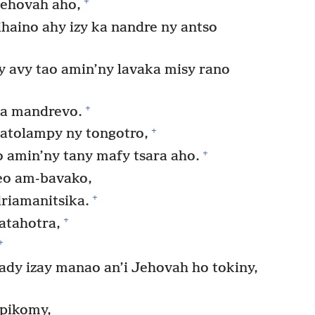
+
Jehovah aho,
ihaino ahy izy ka nandre ny antso
 avy tao amin’ny lavaka misy rano
+
ka mandrevo.
+
atolampy ny tongotro,
+
amin’ny tany mafy tsara aho.
eo am-bavako,
+
driamanitsika.
+
hatahotra,
+
dy izay manao an’i Jehovah ho tokiny,
mpikomy,