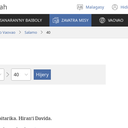
vah
Malagasy
Hid
Hifidy
(m
fiteny
ro
IANARAN’NY BAIBOLY
ZAVATRA MISY
VAOVAO
lo Vaovao
Salamo
40
Toko
itarika. Hiran’i Davida.