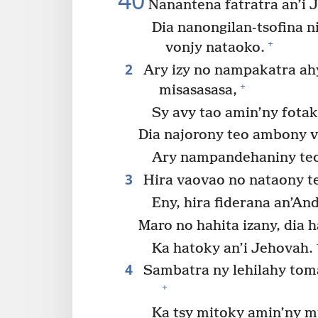
40
Nanantena fatratra an’i 
Dia nanongilan-tsofina n
+
vonjy nataoko.
2
Ary izy no nampakatra ahy
+
misasasasa,
Sy avy tao amin’ny fota
Dia najorony teo ambony v
Ary nampandehaniny teo 
3
Hira vaovao no nataony t
Eny, hira fiderana an’An
Maro no hahita izany, dia 
Ka hatoky an’i Jehovah.
4
Sambatra ny lehilahy toma
+
Ka tsy mitoky amin’ny 