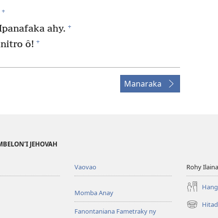
+
+
panafaka ahy.
+
nitro ô!
Manaraka
MBELON’I JEHOVAH
Vaovao
Rohy Ilain
Hanga
Momba Anay
Hitad
(manokatr
Fanontaniana Fametraky ny
rohy)