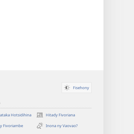
Fisehony
a
taka Hotsidihina
Hitady Fivoriana
(manokatra
rohy)
y Fivoriambe
Inona ny Vaovao?
a