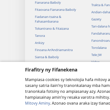
Fianarana Baiboly
Trakta & Fa
Fitaovana Fianarana Baiboly
Andian-daha
Fiadanan-tsaina &
Gazety
Fahasambarana
Tari-dalana 
Tokantrano & Fitaizana
Fandaharan
Tanora
Fanondroan
Ankizy
Torolalana
Finoana An’Andriamanitra
Tele JW
Siansa & Baiboly
Video
Tantara & Baiboly
Firafitry ny Fifanekena
Mozika
Tantara Ara-
Mampiasa cookies sy teknolojia hafa mitovy 
Tantara Hen
sasany satria ilain’ny tranonkalanay mba ha
tranonkala fotsiny no ampiasanay azy. Azonao
hampiasainay amin’ny resaka varotra mihitsy
Mitovy Aminy
. Azonao ovana araka izay tiana
Copyright
© 2026 Watch Tower Bible and Tra