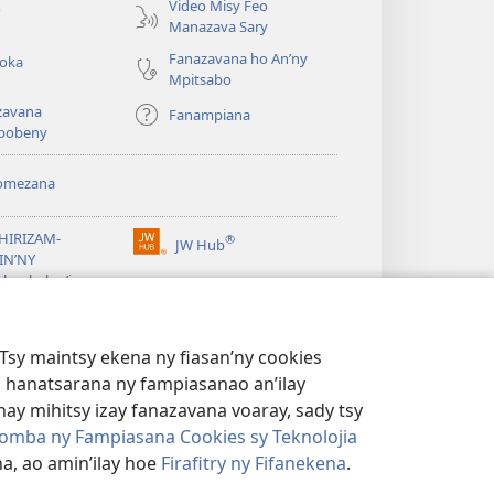
Video Misy Feo
o
Manazava Sary
Fanazavana ho An’ny
roka
Mpitsabo
zavana
Fanampiana
pobeny
omezana
a
EHIRIZAM-
®
JW Hub
(manokatra
IN’NY
rohy)
a
lombelon’i
ovah
®
®
ibrary
Watchtower Library
Tsy maintsy ekena ny fiasan’ny cookies
 hanatsarana ny fampiasanao an’ilay
ay mihitsy izay fanazavana voaray, sady tsy
omba ny Fampiasana Cookies sy Teknolojia
a, ao amin’ilay hoe
Firafitry ny Fifanekena
.
AMBARATELO
|
FIRAFITRY NY FIFANEKENA