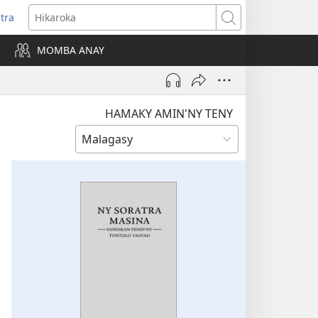
itra
anokatra
Hikaroka
hy)
MOMBA ANAY
HAMAKY AMIN'NY TENY