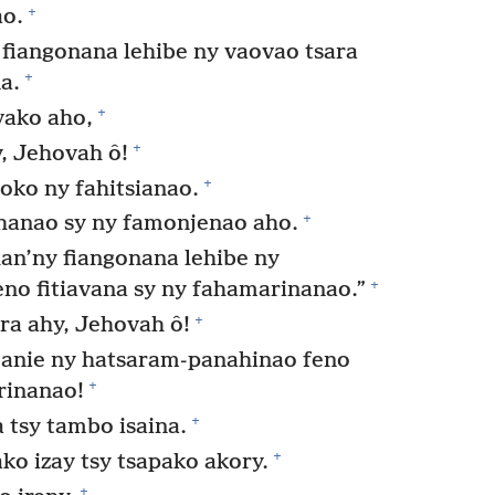
+
ao.
fiangonana lehibe ny vaovao tsara
+
a.
+
ako aho,
+
y, Jehovah ô!
+
oko ny fahitsianao.
+
hanao sy ny famonjenao aho.
an’ny fiangonana lehibe ny
+
no fitiavana sy ny fahamarinanao.”
+
ra ahy, Jehovah ô!
 anie ny hatsaram-panahinao feno
+
rinanao!
+
 tsy tambo isaina.
+
ko izay tsy tsapako akory.
+