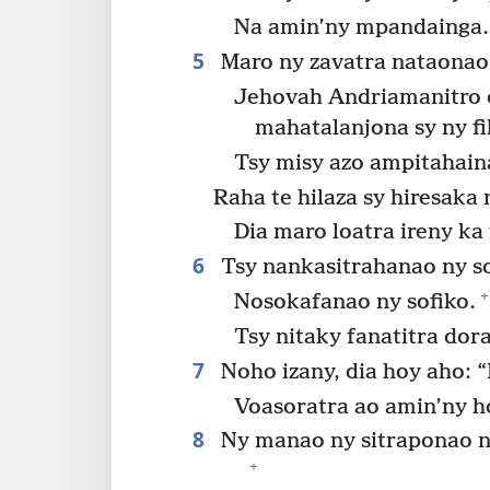
Na amin’ny mpandainga.
5
Maro ny zavatra nataonao
Jehovah Andriamanitro ô
mahatalanjona sy ny 
Tsy misy azo ampitahain
Raha te hilaza sy hiresaka
Dia maro loatra ireny ka
6
Tsy nankasitrahanao ny so
+
Nosokafanao ny sofiko.
Tsy nitaky fanatitra dor
7
Noho izany, dia hoy aho: “
Voasoratra ao amin’ny 
8
Ny manao ny sitraponao no
+