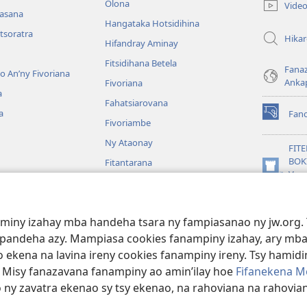
Olona
Vide
nasana
Hangataka Hotsidihina
tsoratra
Hika
Hifandray Aminay
Fitsidihana Betela
Fana
ho An’ny Fivoriana
Anka
Fivoriana
a
Fahatsiarovana
a
Fan
(manokatr
Fivoriambe
rohy)
Ny Ataonay
FIT
BOK
Fitantarana
(manokatr
Vavo
Maneran-tany
rohy)
Jeh
JW L
baiboly
aminy izahay mba handeha tsara ny fampiasanao ny jw.org. 
oina
mpandeha azy. Mampiasa cookies fanampiny izahay, ary mba
 ekena na lavina ireny cookies fanampiny ireny. Tsy hamidin
. Misy fanazavana fanampiny ao amin’ilay hoe
Fifanekena M
o ny zavatra ekenao sy tsy ekenao, na rahoviana na rahovian
ct Society of Pennsylvania.
FIFANEKENA
|
FIFANEKENA MOMBA NY TSI