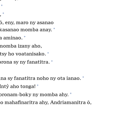
+
+
,
, eny, maro ny asanao
+
fikasanao momba anay.
+
a aminao.
 momba izany aho,
+
 tsy ho voatanisako.
+
rona sy ny fanatitra.
+
ana sy fanatitra noho ny ota ianao.
+
Intỳ aho tonga!
+
horonam-boky ny momba ahy.
 mahafinaritra ahy, Andriamanitra ô,