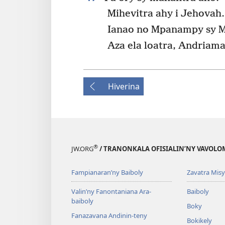
Mihevitra ahy i Jehovah.
Ianao no Mpanampy sy M
Aza ela loatra, Andriama
Hiverina
®
JW.ORG
/ TRANONKALA OFISIALIN’NY VAVOLO
Fampianaran’ny Baiboly
Zavatra Misy
Valin’ny Fanontaniana Ara-
Baiboly
baiboly
Boky
Fanazavana Andinin-teny
Bokikely