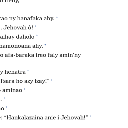
 ireny,
+
kao ny hanafaka ahy.
+
, Jehovah ô!
+
aihay daholo
+
 hamonoana ahy.
o afa-baraka ireo faly amin’ny
+
y henatra
+
Tsara ho azy izay!”
+
o aminao
+
.
+
ao
+
: “Hankalazaina anie i Jehovah!”