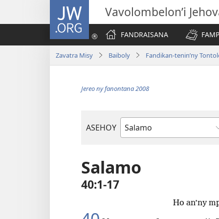
JW.ORG
Vavolombelon’i Jeho
FANDRAISANA
FAMP
Zavatra Misy
Baiboly
Fandikan-tenin’ny Tonto
Jereo ny fanontana 2008
ASEHOY
Boky
ao
Amin’ny
Salamo
Baiboly
40:1-17
Ho an’ny mp