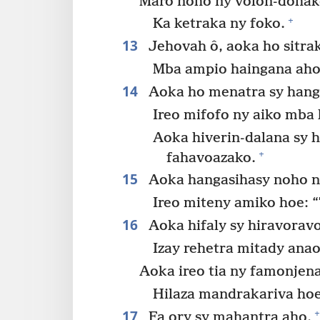
Maro noho ny volon-dohako
+
Ka ketraka ny foko.
13
Jehovah ô, aoka ho sitra
Mba ampio haingana aho
14
Aoka ho menatra sy hang
Ireo mifofo ny aiko mba
Aoka hiverin-dalana sy h
+
fahavoazako.
15
Aoka hangasihasy noho n
Ireo miteny amiko hoe: “
16
Aoka hifaly sy hiravorav
Izay rehetra mitady anao
Aoka ireo tia ny famonjen
Hilaza mandrakariva hoe
17
+
Fa ory sy mahantra aho.