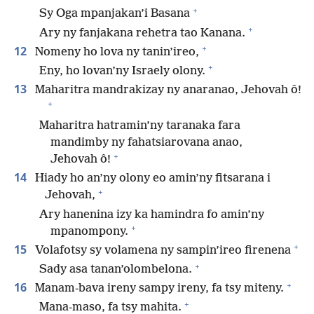
+
Sy Oga mpanjakan’i Basana
+
Ary ny fanjakana rehetra tao Kanana.
+
12
Nomeny ho lova ny tanin’ireo,
+
Eny, ho lovan’ny Israely olony.
13
Maharitra mandrakizay ny anaranao, Jehovah ô!
+
Maharitra hatramin’ny taranaka fara
mandimby ny fahatsiarovana anao,
+
Jehovah ô!
14
Hiady ho an’ny olony eo amin’ny fitsarana i
+
Jehovah,
Ary hanenina izy ka hamindra fo amin’ny
+
mpanompony.
+
15
Volafotsy sy volamena ny sampin’ireo firenena
+
Sady asa tanan’olombelona.
+
16
Manam-bava ireny sampy ireny, fa tsy miteny.
+
Mana-maso, fa tsy mahita.