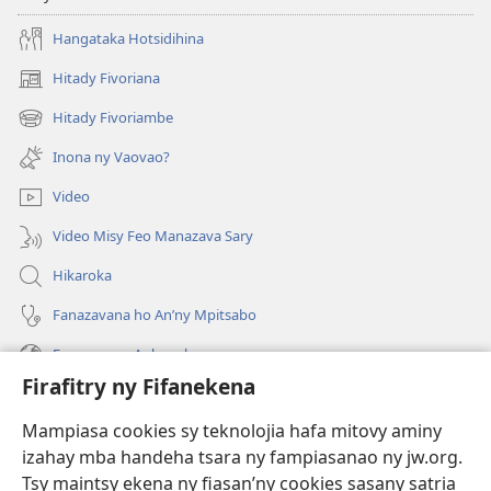
Hangataka Hotsidihina
Hitady Fivoriana
(manokatra
rohy)
Hitady Fivoriambe
(manokatra
rohy)
Inona ny Vaovao?
Video
Video Misy Feo Manazava Sary
Hikaroka
Fanazavana ho An’ny Mpitsabo
Fanazavana Ankapobeny
Firafitry ny Fifanekena
Fanampiana
Mampiasa cookies sy teknolojia hafa mitovy aminy
Fanomezana
izahay mba handeha tsara ny fampiasanao ny jw.org.
(manokatra
rohy)
Tsy maintsy ekena ny fiasan’ny cookies sasany satria