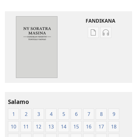
FANDIKANA
Fandikana
Fandikana
boky
raki-
Ny
peo
Soratra
Ny
Masina
Soratra
—
Masina
Fandikan-
—
tenin’ny
Fandikan-
Tontolo
tenin’ny
Salamo
Vaovao
Tontolo
(2008)
Vaovao
1
2
3
4
5
6
7
8
9
(2008)
10
11
12
13
14
15
16
17
18