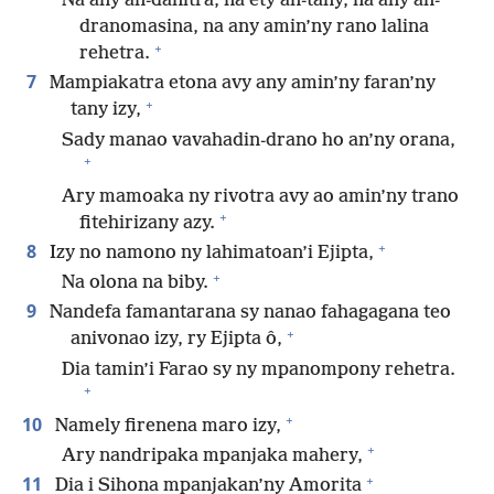
Na any an-danitra, na etỳ an-tany, na any an-
dranomasina, na any amin’ny rano lalina
+
rehetra.
7
Mampiakatra etona avy any amin’ny faran’ny
+
tany izy,
Sady manao vavahadin-drano ho an’ny orana,
+
Ary mamoaka ny rivotra avy ao amin’ny trano
+
fitehirizany azy.
+
8
Izy no namono ny lahimatoan’i Ejipta,
+
Na olona na biby.
9
Nandefa famantarana sy nanao fahagagana teo
+
anivonao izy, ry Ejipta ô,
Dia tamin’i Farao sy ny mpanompony rehetra.
+
+
10
Namely firenena maro izy,
+
Ary nandripaka mpanjaka mahery,
+
11
Dia i Sihona mpanjakan’ny Amorita