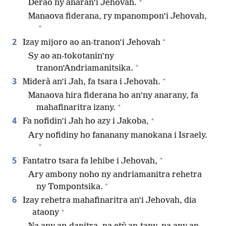
+
Derao ny anaran’i Jehovah.
Manaova fiderana, ry mpanompon’i Jehovah,
+
+
2
Izay mijoro ao an-tranon’i Jehovah
Sy ao an-tokotanin’ny
+
tranon’Andriamanitsika.
+
3
Miderà an’i Jah, fa tsara i Jehovah.
Manaova hira fiderana ho an’ny anarany, fa
+
mahafinaritra izany.
+
4
Fa nofidin’i Jah ho azy i Jakoba,
Ary nofidiny ho fananany manokana i Israely.
+
+
5
Fantatro tsara fa lehibe i Jehovah,
Ary ambony noho ny andriamanitra rehetra
+
ny Tompontsika.
6
Izay rehetra mahafinaritra an’i Jehovah, dia
+
ataony