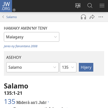
JW.ORG
Hiditra
(manokatra
Hiova
Fikaroha
HA
rohy)
fiteny
ato
Salamo
Amin’ny
JW.ORG
HAMAKY AMIN'NY TENY
Jereo ny fanontana 2008
ASEHOY
Toko
Boky
ao
Amin’ny
Salamo
Baiboly
135:1-21
135
+
Miderà an’i Jah!