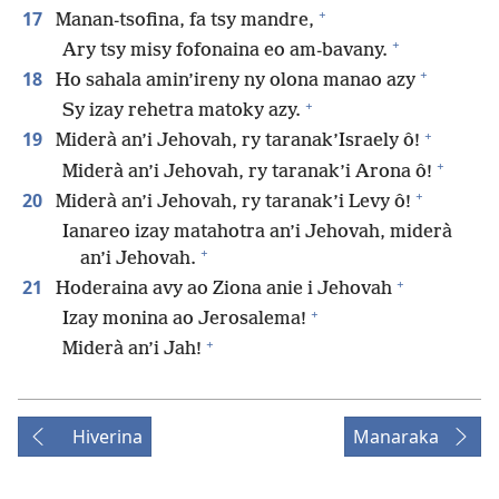
+
17
Manan-tsofina, fa tsy mandre,
+
Ary tsy misy fofonaina eo am-bavany.
+
18
Ho sahala amin’ireny ny olona manao azy
+
Sy izay rehetra matoky azy.
+
19
Miderà an’i Jehovah, ry taranak’Israely ô!
+
Miderà an’i Jehovah, ry taranak’i Arona ô!
+
20
Miderà an’i Jehovah, ry taranak’i Levy ô!
Ianareo izay matahotra an’i Jehovah, miderà
+
an’i Jehovah.
+
21
Hoderaina avy ao Ziona anie i Jehovah
+
Izay monina ao Jerosalema!
+
Miderà an’i Jah!
Hiverina
Manaraka