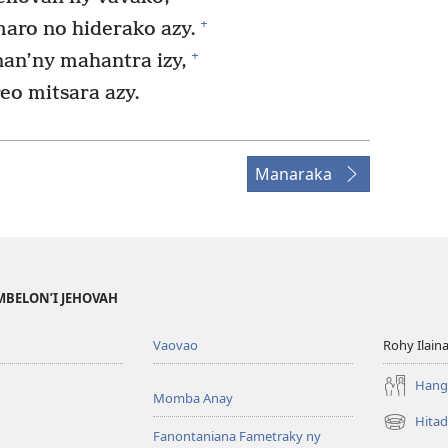
+
maro no hiderako azy.
+
an’ny mahantra izy,
eo mitsara azy.
Manaraka
MBELON’I JEHOVAH
Vaovao
Rohy Ilain
Hanga
Momba Anay
Hitad
(manokatr
Fanontaniana Fametraky ny