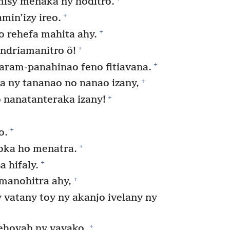
misy menaka ny hoditro.
+
min’izy ireo.
+
eo rehefa mahita ahy.
+
ndriamanitro ô!
+
aram-panahinao feno fitiavana.
+
a ny tananao no nanao izany,
+
o nanatanteraka izany!
+
o.
+
aoka ho menatra.
+
 hifaly.
+
 manohitra ahy,
 vatany toy ny akanjo ivelany ny
+
Jehovah ny vavako,