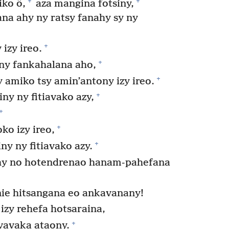
+
+
ko ô,
aza mangina fotsiny,
a ahy ny ratsy fanahy sy ny
+
izy ireo.
+
ny fankahalana aho,
+
 amiko tsy amin’antony izy ireo.
+
y ny fitiavako azy,
+
+
ko izy ireo,
+
ny ny fitiavako azy.
hy no hotendrenao hanam-pahefana
ie hitsangana eo ankavanany!
zy rehefa hotsaraina,
+
vavaka ataony.