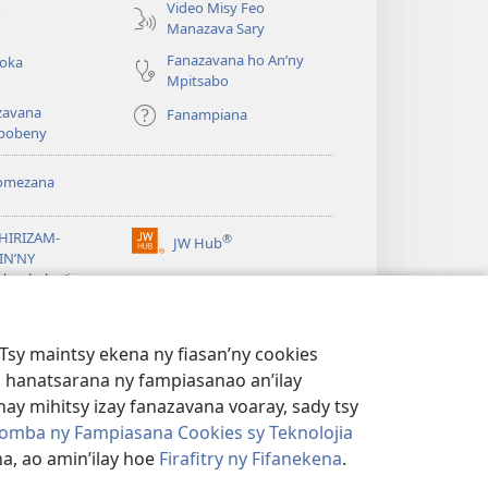
Video Misy Feo
o
Manazava Sary
Fanazavana ho An’ny
roka
Mpitsabo
zavana
Fanampiana
pobeny
omezana
a
EHIRIZAM-
®
JW Hub
(manokatra
IN’NY
rohy)
a
lombelon’i
ovah
®
®
ibrary
Watchtower Library
Tsy maintsy ekena ny fiasan’ny cookies
 hanatsarana ny fampiasanao an’ilay
ay mihitsy izay fanazavana voaray, sady tsy
omba ny Fampiasana Cookies sy Teknolojia
a, ao amin’ilay hoe
Firafitry ny Fifanekena
.
AMBARATELO
|
FIRAFITRY NY FIFANEKENA