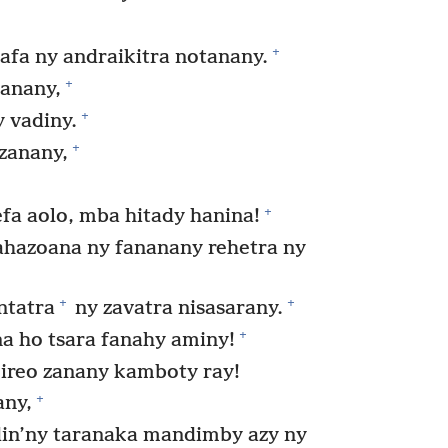
+
afa ny andraikitra notanany.
+
anany,
+
 vadiny.
+
zanany,
+
fa aolo, mba hitady hanina!
hazoana ny fananany rehetra ny
+
+
ntatra
ny zavatra nisasarany.
+
na ho tsara fanahy aminy!
e ireo zanany kamboty ray!
+
any,
din’ny taranaka mandimby azy ny