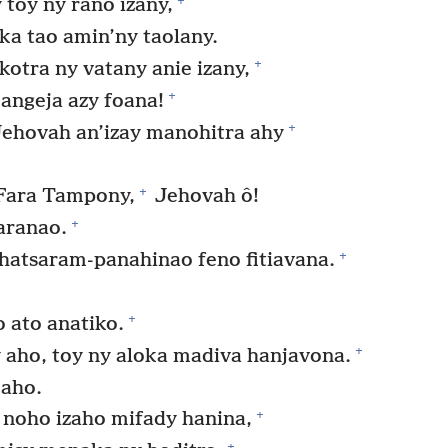
 toy ny rano izany,
ka tao amin’ny taolany.
+
otra ny vatany anie izany,
+
angeja azy foana!
+
ehovah an’izay manohitra ahy
+
Fara Tampony,
Jehovah ô!
+
aranao.
+
 hatsaram-panahinao feno fitiavana.
+
 ato anatiko.
+
 aho, toy ny aloka madiva hanjavona.
 aho.
+
noho izaho mifady hanina,
+