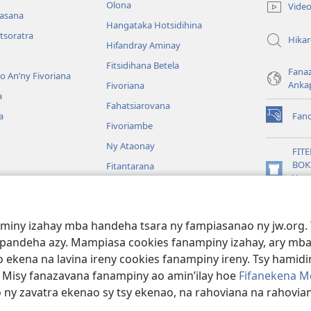
rohy)
Olona
Vide
nasana
Hangataka Hotsidihina
tsoratra
Hika
Hifandray Aminay
Fitsidihana Betela
Fana
ho An’ny Fivoriana
Anka
Fivoriana
a
Fahatsiarovana
a
Fan
(manokatr
Fivoriambe
rohy)
Ny Ataonay
FIT
BOK
Fitantarana
(manokatr
Vavo
Maneran-tany
rohy)
Jeh
JW L
baiboly
aminy izahay mba handeha tsara ny fampiasanao ny jw.org. 
oina
mpandeha azy. Mampiasa cookies fanampiny izahay, ary mba
 ekena na lavina ireny cookies fanampiny ireny. Tsy hamidin
. Misy fanazavana fanampiny ao amin’ilay hoe
Fifanekena M
o ny zavatra ekenao sy tsy ekenao, na rahoviana na rahovian
ct Society of Pennsylvania.
FIFANEKENA
|
FIFANEKENA MOMBA NY TSI