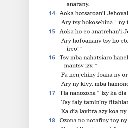
+
anarany.
14
Aoka hotsaroan’i Jehovah
+
Ary tsy hokosehina
ny 
15
Aoka ho eo anatrehan’i J
Ary hofoanany tsy ho eto
+
ireo!
16
Tsy mba nahatsiaro haneh
+
mantsy izy,
Fa nenjehiny foana ny o
Ary ny kivy, mba hamono
17
+
Tia nanozona
izy ka dia
Tsy faly tamin’ny fitahia
Ka dia lavitra azy koa ny
18
Ozona no notafiny toy ny