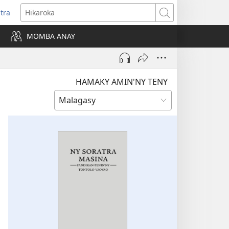
itra
anokatra
Hikaroka
hy)
MOMBA ANAY
HAMAKY AMIN'NY TENY