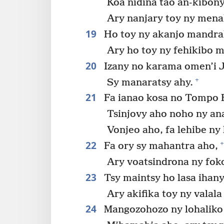
Koa nidina tao an-kibony
Ary nanjary toy ny mena
19
Ho toy ny akanjo mandrak
Ary ho toy ny fehikibo m
20
Izany no karama omen’i J
+
Sy manaratsy ahy.
21
Fa ianao kosa no Tompo 
Tsinjovy aho noho ny an
Vonjeo aho, fa lehibe ny
22
+
Fa ory sy mahantra aho,
Ary voatsindrona ny foko
23
Tsy maintsy ho lasa ihany
Ary akifika toy ny valala
24
Mangozohozo ny lohaliko 