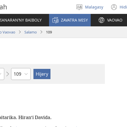
vah
Malagasy
Hid
Hifidy
(m
fiteny
ro
IANARAN’NY BAIBOLY
ZAVATRA MISY
VAOVAO
lo Vaovao
Salamo
109
Toko
itarika. Hiran’i Davida.