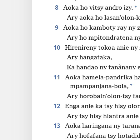
8
+
Aoka ho vitsy andro izy,
Ary aoka ho lasan’olon-k
9
Aoka ho kamboty ray ny z
Ary ho mpitondratena ny
10
Hirenireny tokoa anie ny 
Ary hangataka,
Ka handao ny tanànany e
11
Aoka hamela-pandrika ha
+
mpampanjana-bola,
Ary horobain’olon-tsy fa
12
Enga anie ka tsy hisy olo
Ary tsy hisy hiantra ani
13
Aoka haringana ny taran
Ary hofafana tsy hotadi