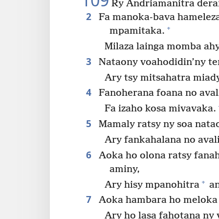
109
Ry Andriamanitra derai
2
Fa manoka-bava hamelezan
+
mpamitaka.
Milaza lainga momba ahy 
3
Nataony voahodidin’ny te
Ary tsy mitsahatra miady
4
Fanoherana foana no avalin
Fa izaho kosa mivavaka.
5
Mamaly ratsy ny soa natao
Ary fankahalana no avali
6
Aoka ho olona ratsy fana
aminy,
+
Ary hisy mpanohitra
an
7
Aoka hambara ho meloka i
Ary ho lasa fahotana ny 