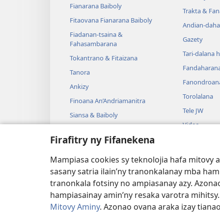
Fianarana Baiboly
Trakta & Fa
Fitaovana Fianarana Baiboly
Andian-daha
Fiadanan-tsaina &
Gazety
Fahasambarana
Tari-dalana 
Tokantrano & Fitaizana
Fandaharan
Tanora
Fanondroan
Ankizy
Torolalana
Finoana An’Andriamanitra
Tele JW
Siansa & Baiboly
Video
Tantara & Baiboly
Firafitry ny Fifanekena
Mozika
Tantara Ara-
Mampiasa cookies sy teknolojia hafa mitovy 
Tantara Hen
sasany satria ilain’ny tranonkalanay mba ha
tranonkala fotsiny no ampiasanay azy. Azonao
hampiasainay amin’ny resaka varotra mihitsy
Mitovy Aminy
. Azonao ovana araka izay tiana
Copyright
© 2026 Watch Tower Bible and Tra