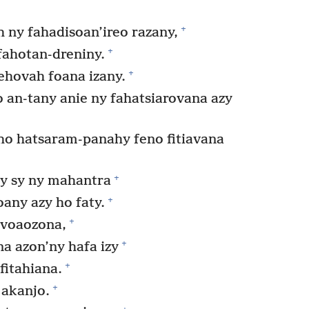
+
 ny fahadisoan’ireo razany,
+
fahotan-dreniny.
+
ehovah foana izany.
 an-tany anie ny fahatsiarovana azy
o hatsaram-panahy feno fitiavana
+
ry sy ny mahantra
+
any azy ho faty.
+
 voaozona,
+
na azon’ny hafa izy
+
 fitahiana.
+
 akanjo.
+