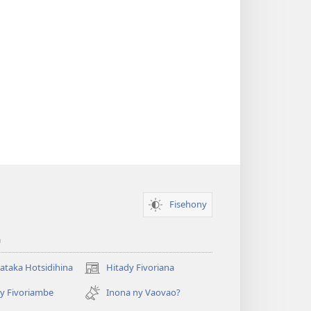
Fisehony
a
taka Hotsidihina
Hitady Fivoriana
(manokatra
rohy)
y Fivoriambe
Inona ny Vaovao?
a