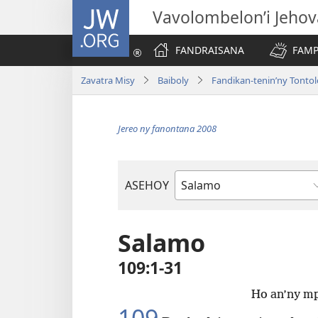
JW.ORG
Vavolombelon’i Jeho
FANDRAISANA
FAMP
Zavatra Misy
Baiboly
Fandikan-tenin’ny Tonto
Jereo ny fanontana 2008
ASEHOY
Boky
ao
Amin’ny
Salamo
Baiboly
109:1-31
Ho an’ny mp