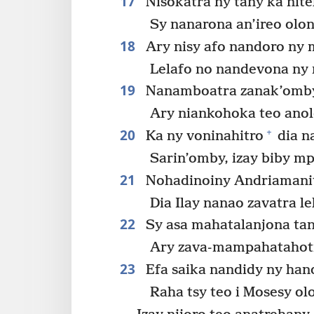
17
Nisokatra ny tany ka nitel
Sy nanarona an’ireo olon
18
Ary nisy afo nandoro ny 
Lelafo no nandevona ny 
19
Nanamboatra zanak’omby 
Ary niankohoka teo anol
20
+
Ka ny voninahitro
dia n
Sarin’omby, izay biby m
21
Nohadinoiny Andriamanit
Dia Ilay nanao zavatra le
22
Sy asa mahatalanjona tan
Ary zava-mampahatahotr
23
Efa saika nandidy ny hand
Raha tsy teo i Mosesy o