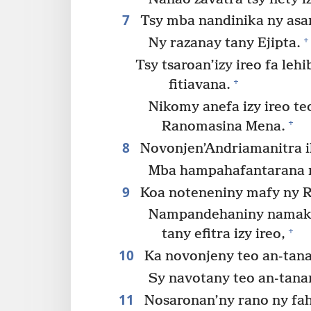
7
Tsy mba nandinika ny asa
+
Ny razanay tany Ejipta.
Tsy tsaroan’izy ireo fa le
+
fitiavana.
Nikomy anefa izy ireo te
+
Ranomasina Mena.
8
Novonjen’Andriamanitra ih
Mba hampahafantarana n
9
Koa noteneniny mafy ny Ra
Nampandehaniny namakiv
+
tany efitra izy ireo,
10
Ka novonjeny teo an-tan
Sy navotany teo an-tana
11
Nosaronan’ny rano ny fah