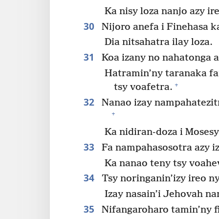
Ka nisy loza nanjo azy ir
30
Nijoro anefa i Finehasa ka
Dia nitsahatra ilay loza.
31
Koa izany no nahatonga a
Hatramin’ny taranaka f
+
tsy voafetra.
32
Nanao izay nampahatezitra
+
Ka nidiran-doza i Mosesy
33
Fa nampahasosotra azy iz
Ka nanao teny tsy voahev
34
Tsy noringanin’izy ireo ny
Izay nasain’i Jehovah na
35
Nifangaroharo tamin’ny fi