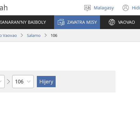
vah
Malagasy
Hid
Hifidy
(m
fiteny
ro
IANARAN’NY BAIBOLY
ZAVATRA MISY
VAOVAO
lo Vaovao
Salamo
106
Toko