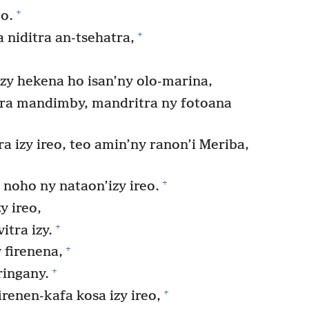
+
eo.
+
 niditra an-tsehatra,
zy hekena ho isan’ny olo-marina,
ara mandimby, mandritra ny fotoana
 izy ireo, teo amin’ny ranon’i Meriba,
+
 noho ny nataon’izy ireo.
y ireo,
+
itra izy.
+
 firenena,
+
ringany.
+
renen-kafa kosa izy ireo,