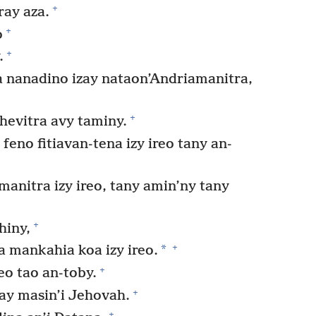
+
ray aza.
+
o
+
.
ia nanadino izay nataon’Andriamanitra,
+
ohevitra avy taminy.
eno fitiavan-tena izy ireo tany an-
manitra izy ireo, tany amin’ny tany
+
hiny,
+
*
a mankahia koa izy ireo.
+
eo tao an-toby.
+
lay masin’i Jehovah.
+