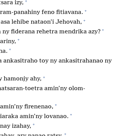
+
sara izy,
+
ram-panahiny feno fitiavana.
+
asa lehibe nataon’i Jehovah,
+
ny fiderana rehetra mendrika azy?
+
ariny,
+
na.
 ankasitraho toy ny ankasitrahanao ny
+
y hamonjy ahy,
atsaran-toetra amin’ny olom-
+
 amin’ny firenenao,
+
iaraka amin’ny lovanao.
+
nay izahay,
+
zahay, ary nanao ratsy.