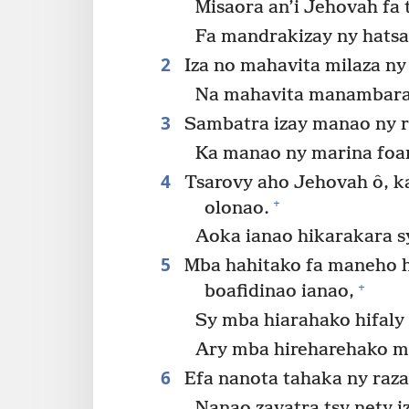
Misaora an’i Jehovah fa t
Fa mandrakizay ny hatsa
2
Iza no mahavita milaza ny 
Na mahavita manambara 
3
Sambatra izay manao ny r
Ka manao ny marina foa
4
Tsarovy aho Jehovah ô, ka
+
olonao.
Aoka ianao hikarakara s
5
Mba hahitako fa maneho h
+
boafidinao ianao,
Sy mba hiarahako hifaly
Ary mba hireharehako m
6
Efa nanota tahaka ny raza
Nanao zavatra tsy nety i