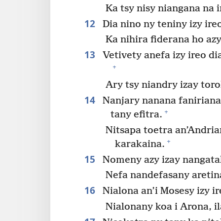
Ka tsy nisy niangana na i
12
Dia nino ny teniny izy ire
Ka nihira fiderana ho azy
13
Vetivety anefa izy ireo d
+
Ary tsy niandry izay tor
14
Nanjary nanana faniriana f
+
tany efitra.
Nitsapa toetra an’Andria
+
karakaina.
15
Nomeny azy izay nangata
Nefa nandefasany aretin
16
Nialona an’i Mosesy izy ir
Nialonany koa i Arona, i