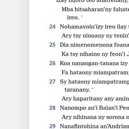
Izay nijoro teo anatrehany,
Mba hitsaharan’ny fahat
+
ireo.
24
Nohamavoin’izy ireo ilay 
Ary tsy ninoany ny tenin
25
Dia nimenomenona foana t
Ka tsy nihaino ny feon’i
26
Koa nanangan-tanana izy 
Fa hataony miampatrampa
27
Sy hataony miampatrampat
+
taranany,
Ary haparitany any amin’
28
Nanompo an’i Balan’i Peor
Ary nihinana ny sorona n
29
Nanafintohina an’Andriam