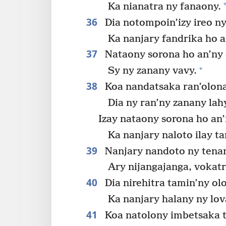
Ka nianatra ny fanaony.
36
Dia notompoin’izy ireo ny
Ka nanjary fandrika ho a
37
Nataony sorona ho an’ny
+
Sy ny zanany vavy.
38
Koa nandatsaka ran’olona 
Dia ny ran’ny zanany lah
Izay nataony sorona ho an’
Ka nanjary naloto ilay t
39
Nanjary nandoto ny tenan
Ary nijangajanga, vokatr
40
Dia nirehitra tamin’ny ol
Ka nanjary halany ny lov
41
Koa natolony imbetsaka te