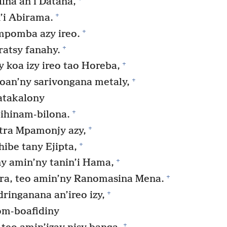
ina an’i Datana,
+
’i Abirama.
+
mpomba azy ireo.
+
ratsy fanahy.
+
koa izy ireo tao Horeba,
+
oan’ny sarivongana metaly,
atakalony
+
pihinam-bilona.
+
ra Mpamonjy azy,
+
hibe tany Ejipta,
+
y amin’ny tanin’i Hama,
+
a, teo amin’ny Ranomasina Mena.
+
ringanana an’ireo izy,
lom-boafidiny
+