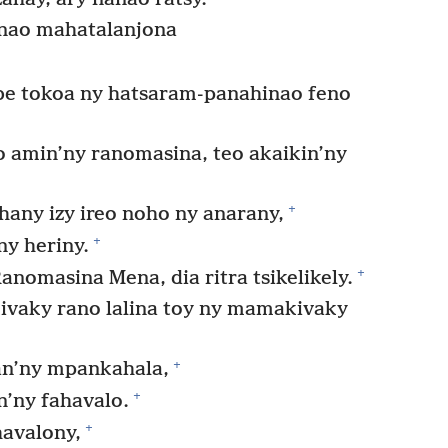
nao mahatalanjona
hibe tokoa ny hatsaram-panahinao feno
o amin’ny ranomasina, teo akaikin’ny
+
any izy ireo noho ny anarany,
+
y heriny.
+
nomasina Mena, dia ritra tsikelikely.
aky rano lalina toy ny mamakivaky
+
an’ny mpankahala,
+
n’ny fahavalo.
+
avalony,