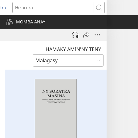
itra
anokatra
Hikaroka
hy)
MOMBA ANAY
HAMAKY AMIN'NY TENY