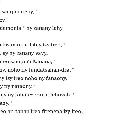
+
+
 sampin’ireny,
+
zy.
+
 demonia
ny zanany lahy
+
tsy manan-tsiny izy ireo,
y sy ny zanany vavy,
+
ireo sampin’i Kanana,
+
any, noho ny fandatsahan-dra.
+
y izy ireo noho ny fanaony,
+
y ny nataony.
+
ony ny fahatezeran’i Jehovah,
+
any.
+
o an-tanan’ireo firenena izy ireo,