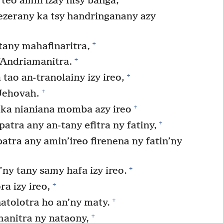
 teo amin’izay nisy banga,
ezerany ka tsy handringanany azy
+
tany mahafinaritra,
+
’Andriamanitra.
+
ao an-tranolainy izy ireo,
+
 Jehovah.
+
ka nianiana momba azy ireo
+
tra any an-tany efitra ny fatiny,
ra any amin’ireo firenena ny fatin’ny
+
ny tany samy hafa izy ireo.
+
a izy ireo,
+
atolotra ho an’ny maty.
+
anitra ny nataony,