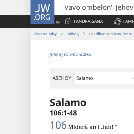
JW.ORG
Vavolombelon’i Jeho
FANDRAISANA
FAMP
Zavatra Misy
Baiboly
Fandikan-tenin’ny Tonto
Jereo ny fanontana 2008
ASEHOY
Boky
ao
Amin’ny
Salamo
Baiboly
106:1-48
106
+
Miderà an’i Jah!