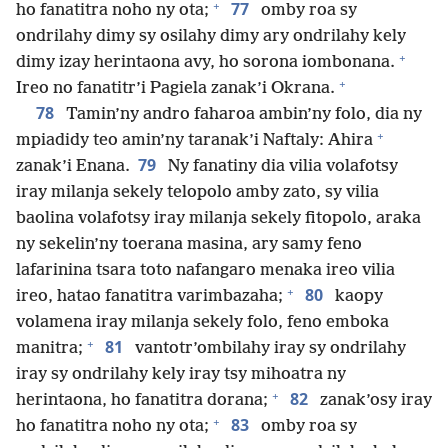
+
77
ho fanatitra noho ny ota;
omby roa sy
ondrilahy dimy sy osilahy dimy ary ondrilahy kely
+
dimy izay herintaona avy, ho sorona iombonana.
+
Ireo no fanatitr’i Pagiela zanak’i Okrana.
78
Tamin’ny andro faharoa ambin’ny folo, dia ny
+
mpiadidy teo amin’ny taranak’i Naftaly: Ahira
79
zanak’i Enana.
Ny fanatiny dia vilia volafotsy
iray milanja sekely telopolo amby zato, sy vilia
baolina volafotsy iray milanja sekely fitopolo, araka
ny sekelin’ny toerana masina, ary samy feno
lafarinina tsara toto nafangaro menaka ireo vilia
+
80
ireo, hatao fanatitra varimbazaha;
kaopy
volamena iray milanja sekely folo, feno emboka
+
81
manitra;
vantotr’ombilahy iray sy ondrilahy
iray sy ondrilahy kely iray tsy mihoatra ny
+
82
herintaona, ho fanatitra dorana;
zanak’osy iray
+
83
ho fanatitra noho ny ota;
omby roa sy