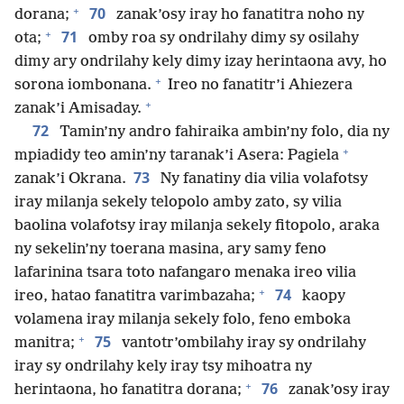
+
70
dorana;
zanak’osy iray ho fanatitra noho ny
+
71
ota;
omby roa sy ondrilahy dimy sy osilahy
dimy ary ondrilahy kely dimy izay herintaona avy, ho
+
sorona iombonana.
Ireo no fanatitr’i Ahiezera
+
zanak’i Amisaday.
72
Tamin’ny andro fahiraika ambin’ny folo, dia ny
+
mpiadidy teo amin’ny taranak’i Asera: Pagiela
73
zanak’i Okrana.
Ny fanatiny dia vilia volafotsy
iray milanja sekely telopolo amby zato, sy vilia
baolina volafotsy iray milanja sekely fitopolo, araka
ny sekelin’ny toerana masina, ary samy feno
lafarinina tsara toto nafangaro menaka ireo vilia
+
74
ireo, hatao fanatitra varimbazaha;
kaopy
volamena iray milanja sekely folo, feno emboka
+
75
manitra;
vantotr’ombilahy iray sy ondrilahy
iray sy ondrilahy kely iray tsy mihoatra ny
+
76
herintaona, ho fanatitra dorana;
zanak’osy iray