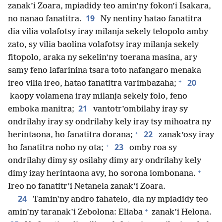
zanak’i Zoara, mpiadidy teo amin’ny fokon’i Isakara,
19
no nanao fanatitra.
Ny nentiny hatao fanatitra
dia vilia volafotsy iray milanja sekely telopolo amby
zato, sy vilia baolina volafotsy iray milanja sekely
fitopolo, araka ny sekelin’ny toerana masina, ary
samy feno lafarinina tsara toto nafangaro menaka
+
20
ireo vilia ireo, hatao fanatitra varimbazaha;
kaopy volamena iray milanja sekely folo, feno
21
emboka manitra;
vantotr’ombilahy iray sy
ondrilahy iray sy ondrilahy kely iray tsy mihoatra ny
+
22
herintaona, ho fanatitra dorana;
zanak’osy iray
+
23
ho fanatitra noho ny ota;
omby roa sy
ondrilahy dimy sy osilahy dimy ary ondrilahy kely
+
dimy izay herintaona avy, ho sorona iombonana.
Ireo no fanatitr’i Netanela zanak’i Zoara.
24
Tamin’ny andro fahatelo, dia ny mpiadidy teo
+
amin’ny taranak’i Zebolona: Eliaba
zanak’i Helona.