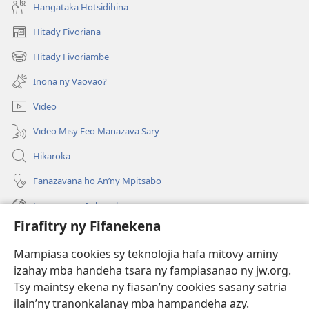
Hangataka Hotsidihina
Hitady Fivoriana
(manokatra
rohy)
Hitady Fivoriambe
(manokatra
rohy)
Inona ny Vaovao?
Video
Video Misy Feo Manazava Sary
Hikaroka
Fanazavana ho An’ny Mpitsabo
Fanazavana Ankapobeny
Firafitry ny Fifanekena
Fanampiana
Mampiasa cookies sy teknolojia hafa mitovy aminy
Fanomezana
izahay mba handeha tsara ny fampiasanao ny jw.org.
(manokatra
rohy)
Tsy maintsy ekena ny fiasan’ny cookies sasany satria
ilain’ny tranonkalanay mba hampandeha azy.
FITEHIRIZAM-BOKIN’NY Vavolombelon’i Jehovah