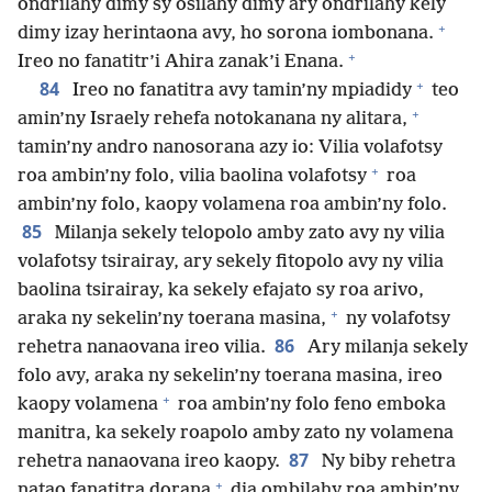
ondrilahy dimy sy osilahy dimy ary ondrilahy kely
+
dimy izay herintaona avy, ho sorona iombonana.
+
Ireo no fanatitr’i Ahira zanak’i Enana.
+
84
Ireo no fanatitra avy tamin’ny mpiadidy
teo
+
amin’ny Israely rehefa notokanana ny alitara,
tamin’ny andro nanosorana azy io: Vilia volafotsy
+
roa ambin’ny folo, vilia baolina volafotsy
roa
ambin’ny folo, kaopy volamena roa ambin’ny folo.
85
Milanja sekely telopolo amby zato avy ny vilia
volafotsy tsirairay, ary sekely fitopolo avy ny vilia
baolina tsirairay, ka sekely efajato sy roa arivo,
+
araka ny sekelin’ny toerana masina,
ny volafotsy
86
rehetra nanaovana ireo vilia.
Ary milanja sekely
folo avy, araka ny sekelin’ny toerana masina, ireo
+
kaopy volamena
roa ambin’ny folo feno emboka
manitra, ka sekely roapolo amby zato ny volamena
87
rehetra nanaovana ireo kaopy.
Ny biby rehetra
+
natao fanatitra dorana
dia ombilahy roa ambin’ny