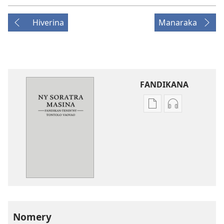
Hiverina
Manaraka
FANDIKANA
Fandikana
Fandikana
boky
raki-
Ny
peo
Soratra
Ny
Masina
Soratra
—
Masina
Fandikan-
—
tenin’ny
Fandikan-
Tontolo
tenin’ny
Nomery
Vaovao
Tontolo