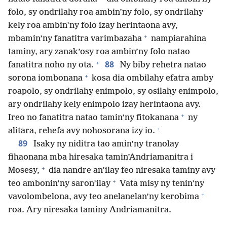
folo, sy ondrilahy roa ambin’ny folo, sy ondrilahy
kely roa ambin’ny folo izay herintaona avy,
+
mbamin’ny fanatitra varimbazaha
nampiarahina
taminy, ary zanak’osy roa ambin’ny folo natao
+
88
fanatitra noho ny ota.
Ny biby rehetra natao
+
sorona iombonana
kosa dia ombilahy efatra amby
roapolo, sy ondrilahy enimpolo, sy osilahy enimpolo,
ary ondrilahy kely enimpolo izay herintaona avy.
+
Ireo no fanatitra natao tamin’ny fitokanana
ny
+
alitara, rehefa avy nohosorana izy io.
89
Isaky ny niditra tao amin’ny tranolay
fihaonana mba hiresaka tamin’Andriamanitra i
+
Mosesy,
dia nandre an’ilay feo niresaka taminy avy
+
teo ambonin’ny saron’ilay
Vata misy ny tenin’ny
+
vavolombelona, avy teo anelanelan’ny kerobima
roa. Ary niresaka taminy Andriamanitra.