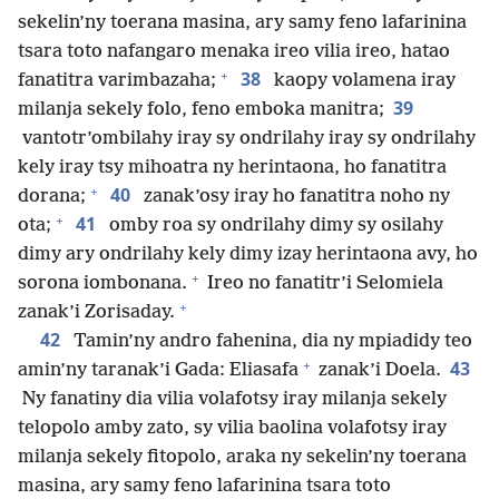
sekelin’ny toerana masina, ary samy feno lafarinina
tsara toto nafangaro menaka ireo vilia ireo, hatao
+
38
fanatitra varimbazaha;
kaopy volamena iray
39
milanja sekely folo, feno emboka manitra;
vantotr’ombilahy iray sy ondrilahy iray sy ondrilahy
kely iray tsy mihoatra ny herintaona, ho fanatitra
+
40
dorana;
zanak’osy iray ho fanatitra noho ny
+
41
ota;
omby roa sy ondrilahy dimy sy osilahy
dimy ary ondrilahy kely dimy izay herintaona avy, ho
+
sorona iombonana.
Ireo no fanatitr’i Selomiela
+
zanak’i Zorisaday.
42
Tamin’ny andro fahenina, dia ny mpiadidy teo
+
43
amin’ny taranak’i Gada: Eliasafa
zanak’i Doela.
Ny fanatiny dia vilia volafotsy iray milanja sekely
telopolo amby zato, sy vilia baolina volafotsy iray
milanja sekely fitopolo, araka ny sekelin’ny toerana
masina, ary samy feno lafarinina tsara toto