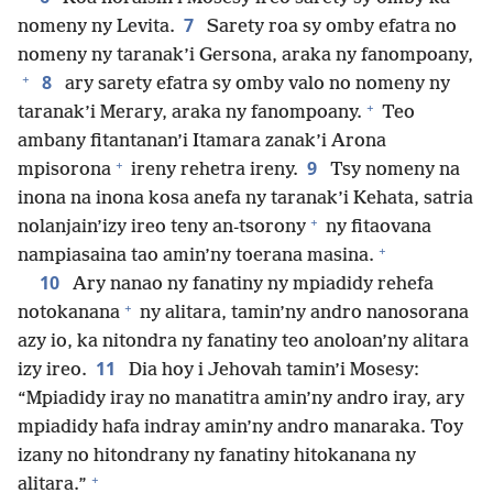
7
nomeny ny Levita.
Sarety roa sy omby efatra no
nomeny ny taranak’i Gersona, araka ny fanompoany,
+
8
ary sarety efatra sy omby valo no nomeny ny
+
taranak’i Merary, araka ny fanompoany.
Teo
ambany fitantanan’i Itamara zanak’i Arona
+
9
mpisorona
ireny rehetra ireny.
Tsy nomeny na
inona na inona kosa anefa ny taranak’i Kehata, satria
+
nolanjain’izy ireo teny an-tsorony
ny fitaovana
+
nampiasaina tao amin’ny toerana masina.
10
Ary nanao ny fanatiny ny mpiadidy rehefa
+
notokanana
ny alitara, tamin’ny andro nanosorana
azy io, ka nitondra ny fanatiny teo anoloan’ny alitara
11
izy ireo.
Dia hoy i Jehovah tamin’i Mosesy:
“Mpiadidy iray no manatitra amin’ny andro iray, ary
mpiadidy hafa indray amin’ny andro manaraka. Toy
izany no hitondrany ny fanatiny hitokanana ny
+
alitara.”