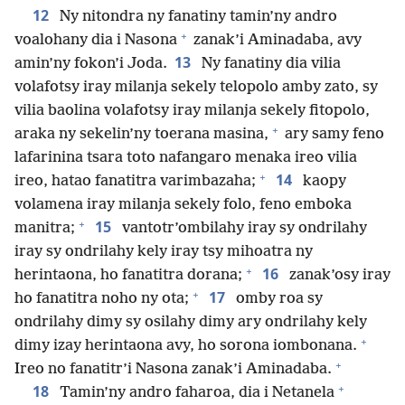
12
Ny nitondra ny fanatiny tamin’ny andro
+
voalohany dia i Nasona
zanak’i Aminadaba, avy
13
amin’ny fokon’i Joda.
Ny fanatiny dia vilia
volafotsy iray milanja sekely telopolo amby zato, sy
vilia baolina volafotsy iray milanja sekely fitopolo,
+
araka ny sekelin’ny toerana masina,
ary samy feno
lafarinina tsara toto nafangaro menaka ireo vilia
+
14
ireo, hatao fanatitra varimbazaha;
kaopy
volamena iray milanja sekely folo, feno emboka
+
15
manitra;
vantotr’ombilahy iray sy ondrilahy
iray sy ondrilahy kely iray tsy mihoatra ny
+
16
herintaona, ho fanatitra dorana;
zanak’osy iray
+
17
ho fanatitra noho ny ota;
omby roa sy
ondrilahy dimy sy osilahy dimy ary ondrilahy kely
+
dimy izay herintaona avy, ho sorona iombonana.
+
Ireo no fanatitr’i Nasona zanak’i Aminadaba.
+
18
Tamin’ny andro faharoa, dia i Netanela