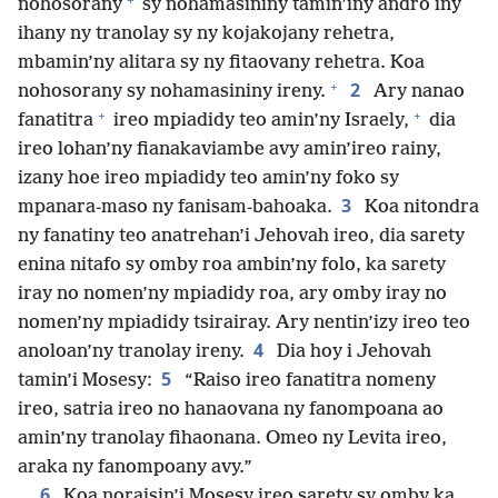
nohosorany
sy nohamasininy tamin’iny andro iny
ihany ny tranolay sy ny kojakojany rehetra,
mbamin’ny alitara sy ny fitaovany rehetra. Koa
+
2
nohosorany sy nohamasininy ireny.
Ary nanao
+
+
fanatitra
ireo mpiadidy teo amin’ny Israely,
dia
ireo lohan’ny fianakaviambe avy amin’ireo rainy,
izany hoe ireo mpiadidy teo amin’ny foko sy
3
mpanara-maso ny fanisam-bahoaka.
Koa nitondra
ny fanatiny teo anatrehan’i Jehovah ireo, dia sarety
enina nitafo sy omby roa ambin’ny folo, ka sarety
iray no nomen’ny mpiadidy roa, ary omby iray no
nomen’ny mpiadidy tsirairay. Ary nentin’izy ireo teo
4
anoloan’ny tranolay ireny.
Dia hoy i Jehovah
5
tamin’i Mosesy:
“Raiso ireo fanatitra nomeny
ireo, satria ireo no hanaovana ny fanompoana ao
amin’ny tranolay fihaonana. Omeo ny Levita ireo,
araka ny fanompoany avy.”
6
Koa noraisin’i Mosesy ireo sarety sy omby ka