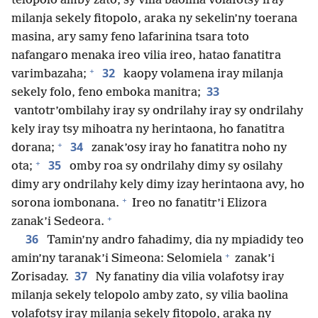
telopolo amby zato, sy vilia baolina volafotsy iray
milanja sekely fitopolo, araka ny sekelin’ny toerana
masina, ary samy feno lafarinina tsara toto
nafangaro menaka ireo vilia ireo, hatao fanatitra
+
32
varimbazaha;
kaopy volamena iray milanja
33
sekely folo, feno emboka manitra;
vantotr’ombilahy iray sy ondrilahy iray sy ondrilahy
kely iray tsy mihoatra ny herintaona, ho fanatitra
+
34
dorana;
zanak’osy iray ho fanatitra noho ny
+
35
ota;
omby roa sy ondrilahy dimy sy osilahy
dimy ary ondrilahy kely dimy izay herintaona avy, ho
+
sorona iombonana.
Ireo no fanatitr’i Elizora
+
zanak’i Sedeora.
36
Tamin’ny andro fahadimy, dia ny mpiadidy teo
+
amin’ny taranak’i Simeona: Selomiela
zanak’i
37
Zorisaday.
Ny fanatiny dia vilia volafotsy iray
milanja sekely telopolo amby zato, sy vilia baolina
volafotsy iray milanja sekely fitopolo, araka ny