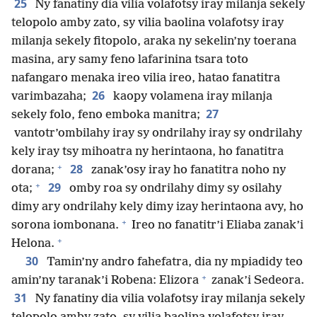
25
Ny fanatiny dia vilia volafotsy iray milanja sekely
telopolo amby zato, sy vilia baolina volafotsy iray
milanja sekely fitopolo, araka ny sekelin’ny toerana
masina, ary samy feno lafarinina tsara toto
nafangaro menaka ireo vilia ireo, hatao fanatitra
26
varimbazaha;
kaopy volamena iray milanja
27
sekely folo, feno emboka manitra;
vantotr’ombilahy iray sy ondrilahy iray sy ondrilahy
kely iray tsy mihoatra ny herintaona, ho fanatitra
+
28
dorana;
zanak’osy iray ho fanatitra noho ny
+
29
ota;
omby roa sy ondrilahy dimy sy osilahy
dimy ary ondrilahy kely dimy izay herintaona avy, ho
+
sorona iombonana.
Ireo no fanatitr’i Eliaba zanak’i
+
Helona.
30
Tamin’ny andro fahefatra, dia ny mpiadidy teo
+
amin’ny taranak’i Robena: Elizora
zanak’i Sedeora.
31
Ny fanatiny dia vilia volafotsy iray milanja sekely