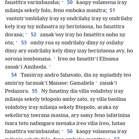
+
50
fanatitra varimbazaha;
kaopy volamena iray
51
milanja sekely folo, feno emboka manitra;
vantotr’ombilahy iray sy ondrilahy iray sy ondrilahy
kely iray tsy mihoatra ny herintaona, ho fanatitra
+
52
dorana;
zanak’osy iray ho fanatitra noho ny
+
53
ota;
omby roa sy ondrilahy dimy sy osilahy
dimy ary ondrilahy kely dimy izay herintaona avy, ho
+
sorona iombonana.
Ireo no fanatitr’i Elisama
+
zanak’i Amihoda.
54
Tamin’ny andro fahavalo, dia ny mpiadidy teo
+
amin’ny taranak’i Manase: Gamaliela
zanak’i
55
Pedazora.
Ny fanatiny dia vilia volafotsy iray
milanja sekely telopolo amby zato, sy vilia baolina
volafotsy iray milanja sekely fitopolo, araka ny
sekelin’ny toerana masina, ary samy feno lafarinina
tsara toto nafangaro menaka ireo vilia ireo, hatao
+
56
fanatitra varimbazaha;
kaopy volamena iray
+