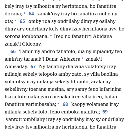
kely iray tsy mihoatra ny herintaona, ho fanatitra
+
64
dorana;
zanak’osy iray ho fanatitra noho ny
+
65
ota;
omby roa sy ondrilahy dimy sy osilahy
dimy ary ondrilahy kely dimy izay herintaona avy, ho
+
sorona iombonana.
Ireo no fanatitr’i Abidana
+
zanak’i Gideony.
66
Tamin’ny andro fahafolo, dia ny mpiadidy teo
+
amin’ny taranak’i Dana: Ahiezera
zanak’i
67
Amisaday.
Ny fanatiny dia vilia volafotsy iray
milanja sekely telopolo amby zato, sy vilia baolina
volafotsy iray milanja sekely fitopolo, araka ny
sekelin’ny toerana masina, ary samy feno lafarinina
tsara toto nafangaro menaka ireo vilia ireo, hatao
+
68
fanatitra varimbazaha;
kaopy volamena iray
69
milanja sekely folo, feno emboka manitra;
vantotr’ombilahy iray sy ondrilahy iray sy ondrilahy
kely iray tsy mihoatra ny herintaona, ho fanatitra