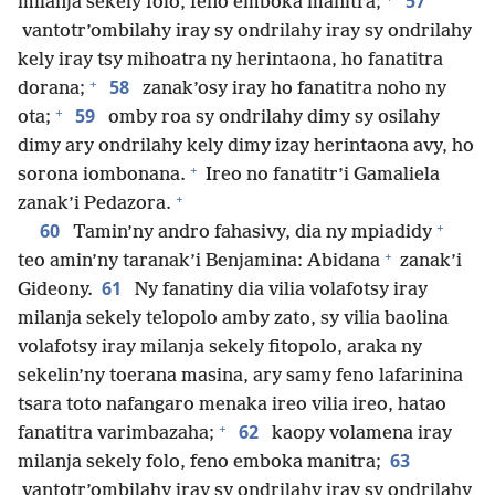
57
milanja sekely folo, feno emboka manitra;
vantotr’ombilahy iray sy ondrilahy iray sy ondrilahy
kely iray tsy mihoatra ny herintaona, ho fanatitra
+
58
dorana;
zanak’osy iray ho fanatitra noho ny
+
59
ota;
omby roa sy ondrilahy dimy sy osilahy
dimy ary ondrilahy kely dimy izay herintaona avy, ho
+
sorona iombonana.
Ireo no fanatitr’i Gamaliela
+
zanak’i Pedazora.
+
60
Tamin’ny andro fahasivy, dia ny mpiadidy
+
teo amin’ny taranak’i Benjamina: Abidana
zanak’i
61
Gideony.
Ny fanatiny dia vilia volafotsy iray
milanja sekely telopolo amby zato, sy vilia baolina
volafotsy iray milanja sekely fitopolo, araka ny
sekelin’ny toerana masina, ary samy feno lafarinina
tsara toto nafangaro menaka ireo vilia ireo, hatao
+
62
fanatitra varimbazaha;
kaopy volamena iray
63
milanja sekely folo, feno emboka manitra;
vantotr’ombilahy iray sy ondrilahy iray sy ondrilahy