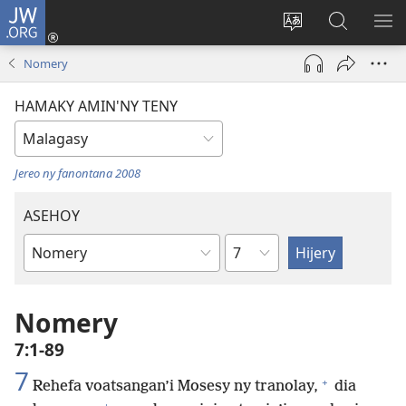
JW.ORG
Hiditra
(manokatra
Hiova
Fikaroha
HA
rohy)
fiteny
ato
Nomery
Amin’ny
JW.ORG
HAMAKY AMIN'NY TENY
Jereo ny fanontana 2008
ASEHOY
Toko
Boky
ao
Amin’ny
Nomery
Baiboly
7:1-89
7
+
Rehefa voatsangan’i Mosesy ny tranolay,
dia
+