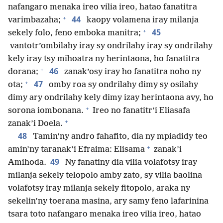
nafangaro menaka ireo vilia ireo, hatao fanatitra
+
44
varimbazaha;
kaopy volamena iray milanja
+
45
sekely folo, feno emboka manitra;
vantotr’ombilahy iray sy ondrilahy iray sy ondrilahy
kely iray tsy mihoatra ny herintaona, ho fanatitra
+
46
dorana;
zanak’osy iray ho fanatitra noho ny
+
47
ota;
omby roa sy ondrilahy dimy sy osilahy
dimy ary ondrilahy kely dimy izay herintaona avy, ho
+
sorona iombonana.
Ireo no fanatitr’i Eliasafa
+
zanak’i Doela.
48
Tamin’ny andro fahafito, dia ny mpiadidy teo
+
amin’ny taranak’i Efraima: Elisama
zanak’i
49
Amihoda.
Ny fanatiny dia vilia volafotsy iray
milanja sekely telopolo amby zato, sy vilia baolina
volafotsy iray milanja sekely fitopolo, araka ny
sekelin’ny toerana masina, ary samy feno lafarinina
tsara toto nafangaro menaka ireo vilia ireo, hatao