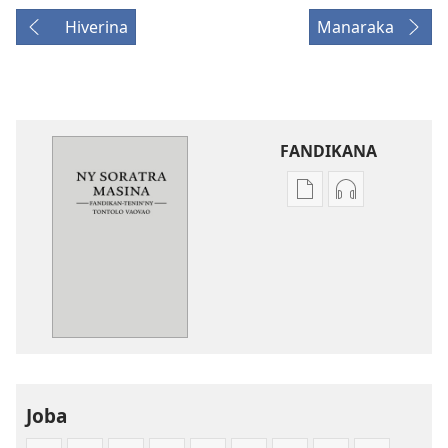
Hiverina
Manaraka
FANDIKANA
Fandikana
Fandikana
boky
raki-
Ny
peo
Soratra
Ny
Masina
Soratra
—
Masina
Fandikan-
—
tenin’ny
Fandikan-
Tontolo
tenin’ny
Joba
Vaovao
Tontolo
(2008)
Vaovao