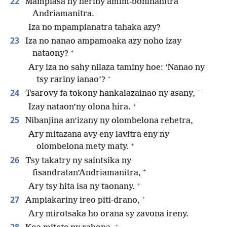
22
Mampiasa ny heriny amim-boninahitra
Andriamanitra.
Iza no mpampianatra tahaka azy?
23
Iza no nanao ampamoaka azy noho izay
+
nataony?
Ary iza no sahy nilaza taminy hoe: ‘Nanao ny
+
tsy rariny ianao’?
+
24
Tsarovy fa tokony hankalazainao ny asany,
+
Izay nataon’ny olona hira.
25
Nibanjina an’izany ny olombelona rehetra,
Ary mitazana avy eny lavitra eny ny
+
olombelona mety maty.
26
Tsy takatry ny saintsika ny
+
fisandratan’Andriamanitra,
+
Ary tsy hita isa ny taonany.
+
27
Ampiakariny ireo piti-drano,
Ary mirotsaka ho orana sy zavona ireny.
+