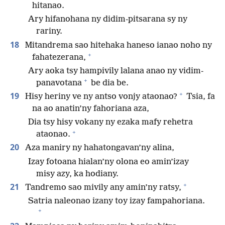
hitanao.
Ary hifanohana ny didim-pitsarana sy ny
rariny.
18
Mitandrema sao hitehaka haneso ianao noho ny
+
fahatezerana,
Ary aoka tsy hampivily lalana anao ny vidim-
+
panavotana
be dia be.
+
19
Hisy heriny ve ny antso vonjy ataonao?
Tsia, fa
na ao anatin’ny fahoriana aza,
Dia tsy hisy vokany ny ezaka mafy rehetra
+
ataonao.
20
Aza maniry ny hahatongavan’ny alina,
Izay fotoana hialan’ny olona eo amin’izay
misy azy, ka hodiany.
+
21
Tandremo sao mivily any amin’ny ratsy,
Satria naleonao izany toy izay fampahoriana.
+