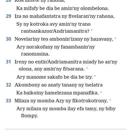
28
Koa mitete ny rahona,
Ka mifafy be dia be amin’ny olombelona.
29
Iza no mahafantatra ny fivelaran’ny rahona,
Sy ny kotroka avy amin’ny trano
+
rantsankazon’Andriamanitra?
+
30
Novelariny teo ambonin’izany ny hazavany,
Ary norakofany ny fanambanin’ny
ranomasina.
31
Ireny no entin’Andriamanitra miady ho an’ny
+
olona, any amin’ny fitsarana.
+
Ary manome sakafo be dia be izy.
32
Akombony ao anaty tanany ny tselatra
+
Ka baikoiny hamelezana mpanafika.
+
33
Milaza ny momba Azy ny fikotrokotrony,
Ary milaza ny momba ilay efa tamy, ny biby
fiompy.