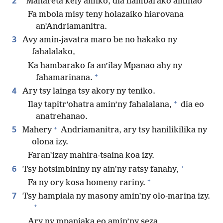
2
“Mahareta kely amiko, dia hambarako aminao
Fa mbola misy teny holazaiko hiarovana
an’Andriamanitra.
3
Avy amin-javatra maro be no hakako ny
fahalalako,
Ka hambarako fa an’ilay Mpanao ahy ny
+
fahamarinana.
4
Ary tsy lainga tsy akory ny teniko.
+
Ilay tapitr’ohatra amin’ny fahalalana,
dia eo
anatrehanao.
+
5
Mahery
Andriamanitra, ary tsy hanilikilika ny
olona izy.
Faran’izay mahira-tsaina koa izy.
+
6
Tsy hotsimbininy ny ain’ny ratsy fanahy,
+
Fa ny ory kosa homeny rariny.
7
Tsy hampiala ny masony amin’ny olo-marina izy.
+
Ary ny mpanjaka eo amin’ny seza