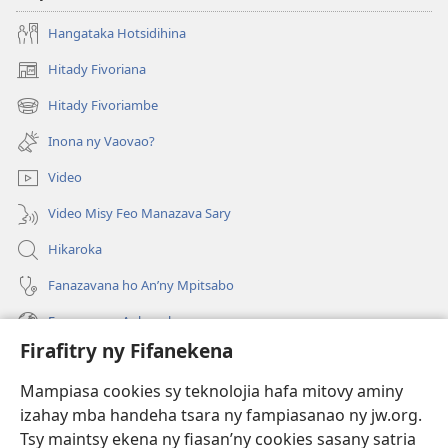
Hangataka Hotsidihina
Hitady Fivoriana
(manokatra
rohy)
Hitady Fivoriambe
(manokatra
rohy)
Inona ny Vaovao?
Video
Video Misy Feo Manazava Sary
Hikaroka
Fanazavana ho An’ny Mpitsabo
Fanazavana Ankapobeny
Firafitry ny Fifanekena
Fanampiana
Mampiasa cookies sy teknolojia hafa mitovy aminy
Fanomezana
izahay mba handeha tsara ny fampiasanao ny jw.org.
(manokatra
rohy)
Tsy maintsy ekena ny fiasan’ny cookies sasany satria