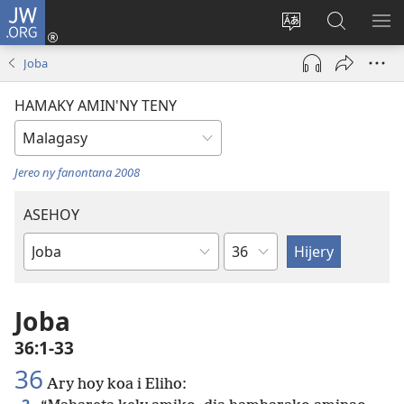
JW.ORG
Hiditra
(manokatra
Hiova
Fikaroha
HA
rohy)
fiteny
ato
Joba
Amin’ny
JW.ORG
HAMAKY AMIN'NY TENY
Jereo ny fanontana 2008
ASEHOY
Toko
Boky
ao
Amin’ny
Joba
Baiboly
36:1-33
36
Ary hoy koa i Eliho: