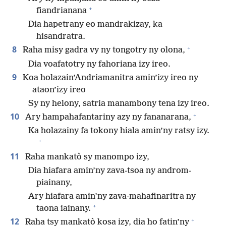
+
fiandrianana
Dia hapetrany eo mandrakizay, ka
hisandratra.
+
8
Raha misy gadra vy ny tongotry ny olona,
Dia voafatotry ny fahoriana izy ireo.
9
Koa holazain’Andriamanitra amin’izy ireo ny
ataon’izy ireo
Sy ny helony, satria manambony tena izy ireo.
+
10
Ary hampahafantariny azy ny fananarana,
Ka holazainy fa tokony hiala amin’ny ratsy izy.
+
11
Raha mankatò sy manompo izy,
Dia hiafara amin’ny zava-tsoa ny androm-
piainany,
Ary hiafara amin’ny zava-mahafinaritra ny
+
taona iainany.
+
12
Raha tsy mankatò kosa izy, dia ho fatin’ny