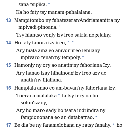
+
zana-tsipìka,
Ka ho faty tsy manam-pahalalana.
13
Mampitombo ny fahatezeran’Andriamanitra ny
+
mpivadi-pinoana.
Tsy hiantso vonjy izy ireo satria nogejainy.
+
14
*
Ho faty tanora izy ireo,
Ary hiala aina eo anivon’ireo lehilahy
+
mpivaro-tenan’ny tempoly.
15
Hamonjy ny ory ao anatin’ny fahoriana Izy,
Ary hanao izay hihainoan’izy ireo azy ao
anatin’ny fijaliana.
+
16
Hampiala anao eo am-bavan’ny fahoriana izy.
+
Toerana malalaka
fa tsy tery no ho
solon’izany,
Ary ho maro sady ho tsara indrindra ny
+
fampiononana eo an-databatrao.
+
17
Be dia be ny fanamelohana ny ratsy fanahy,
ho