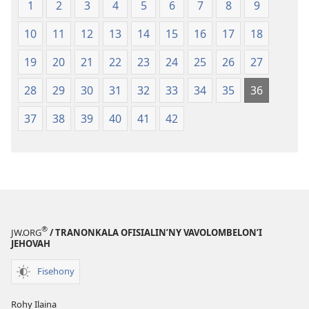
1
2
3
4
5
6
7
8
9
(2008)
10
11
12
13
14
15
16
17
18
19
20
21
22
23
24
25
26
27
28
29
30
31
32
33
34
35
36
37
38
39
40
41
42
®
JW.ORG
/ TRANONKALA OFISIALIN’NY VAVOLOMBELON’I
JEHOVAH
Fisehony
Rohy Ilaina