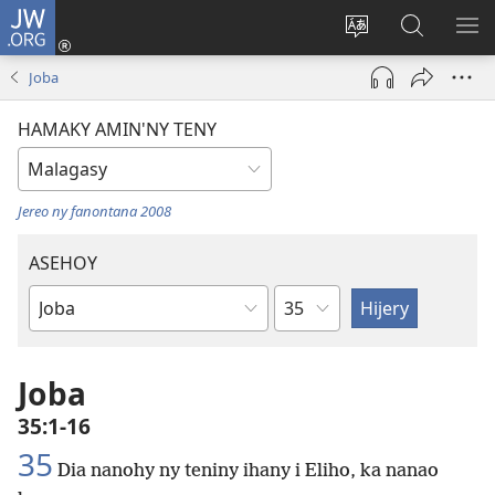
JW.ORG
Hiditra
(manokatra
Hiova
Fikaroha
HA
rohy)
fiteny
ato
Joba
Amin’ny
JW.ORG
HAMAKY AMIN'NY TENY
Jereo ny fanontana 2008
ASEHOY
Toko
Boky
ao
Amin’ny
Joba
Baiboly
35:1-16
35
Dia nanohy ny teniny ihany i Eliho, ka nanao