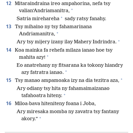
12
Mitaraindraina ireo ampahorina, nefa tsy
+
valian’Andriamanitra,
+
Satria mirehareha
sady ratsy fanahy.
13
Tsy mihaino ny tsy fahamarinana
+
Andriamanitra,
+
Ary tsy mijery izany ilay Mahery Indrindra.
14
Koa mainka fa rehefa milaza ianao hoe tsy
+
mahita azy!
Eo anatrehany ny fitsarana ka tokony hiandry
+
azy fatratra ianao.
+
15
Tsy manao ampamoaka izy na dia tezitra aza,
Ary odiany tsy hita ny fahamaimaizanao
+
tafahoatra hiteny.
16
Miloa-bava hiteniteny foana i Joba,
Ary miresaka momba ny zavatra tsy fantany
+
akory.”