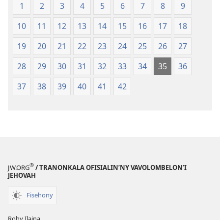
1
2
3
4
5
6
7
8
9
(2008)
10
11
12
13
14
15
16
17
18
19
20
21
22
23
24
25
26
27
28
29
30
31
32
33
34
35
36
37
38
39
40
41
42
®
JW.ORG
/ TRANONKALA OFISIALIN’NY VAVOLOMBELON’I
JEHOVAH
Fisehony
Rohy Ilaina