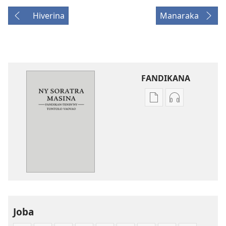
Hiverina
Manaraka
FANDIKANA
Fandikana
Fandikana
boky
raki-
Ny
peo
Soratra
Ny
Masina
Soratra
—
Masina
Fandikan-
—
tenin’ny
Fandikan-
Tontolo
tenin’ny
Joba
Vaovao
Tontolo
(2008)
Vaovao