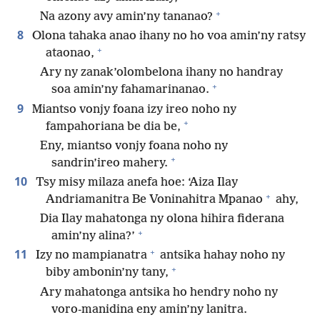
+
Na azony avy amin’ny tananao?
8
Olona tahaka anao ihany no ho voa amin’ny ratsy
+
ataonao,
Ary ny zanak’olombelona ihany no handray
+
soa amin’ny fahamarinanao.
9
Miantso vonjy foana izy ireo noho ny
+
fampahoriana be dia be,
Eny, miantso vonjy foana noho ny
+
sandrin’ireo mahery.
10
Tsy misy milaza anefa hoe: ‘Aiza Ilay
+
Andriamanitra Be Voninahitra Mpanao
ahy,
Dia Ilay mahatonga ny olona hihira fiderana
+
amin’ny alina?’
+
11
Izy no mampianatra
antsika hahay noho ny
+
biby ambonin’ny tany,
Ary mahatonga antsika ho hendry noho ny
voro-manidina eny amin’ny lanitra.