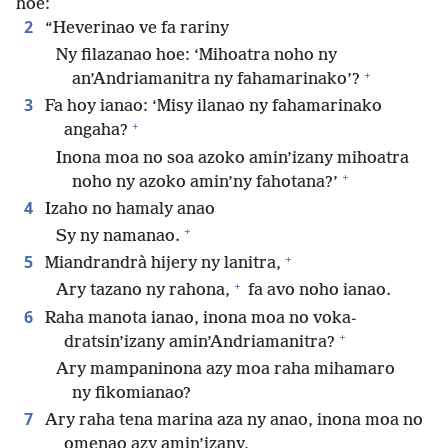
hoe:
2
“Heverinao ve fa rariny
Ny filazanao hoe: ‘Mihoatra noho ny
+
an’Andriamanitra ny fahamarinako’?
3
Fa hoy ianao: ‘Misy ilanao ny fahamarinako
+
angaha?
Inona moa no soa azoko amin’izany mihoatra
+
noho ny azoko amin’ny fahotana?’
4
Izaho no hamaly anao
+
Sy ny namanao.
+
5
Miandrandrà hijery ny lanitra,
+
Ary tazano ny rahona,
fa avo noho ianao.
6
Raha manota ianao, inona moa no voka-
+
dratsin’izany amin’Andriamanitra?
Ary mampaninona azy moa raha mihamaro
ny fikomianao?
7
Ary raha tena marina aza ny anao, inona moa no
omenao azy amin’izany,