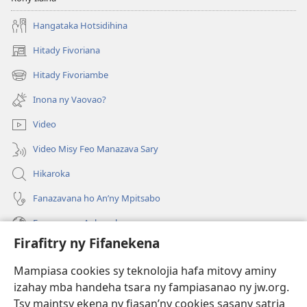
Hangataka Hotsidihina
Hitady Fivoriana
(manokatra
rohy)
Hitady Fivoriambe
(manokatra
rohy)
Inona ny Vaovao?
Video
Video Misy Feo Manazava Sary
Hikaroka
Fanazavana ho An’ny Mpitsabo
Fanazavana Ankapobeny
Firafitry ny Fifanekena
Fanampiana
Mampiasa cookies sy teknolojia hafa mitovy aminy
Fanomezana
izahay mba handeha tsara ny fampiasanao ny jw.org.
(manokatra
rohy)
Tsy maintsy ekena ny fiasan’ny cookies sasany satria